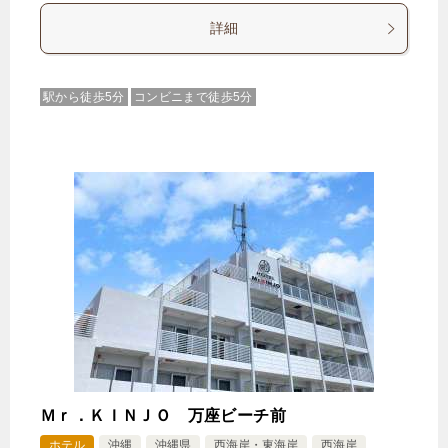
詳細
駅から徒歩5分
コンビニまで徒歩5分
Ｍｒ．ＫＩＮＪＯ 万座ビーチ前
ホテル
沖縄
沖縄県
西海岸・東海岸
西海岸