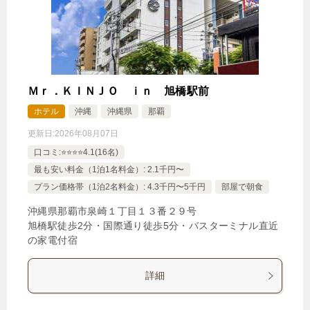
Ｍｒ．ＫＩＮＪＯ ｉｎ 旭橋駅前
ホテル
沖縄
沖縄県
那覇
更新日:
2026年08月07日
口コミ:⭐️⭐️⭐️⭐️4.1(16名)
最も安い料金（1泊1名料金）: 2.1千円〜
プラン価格帯（1泊2名料金）: 4.3千円〜5千円
部屋で朝食
沖縄県那覇市泉崎１丁目１３番２９号
旭橋駅徒歩2分・国際通り徒歩5分・バスターミナル直近
の家電付宿
詳細