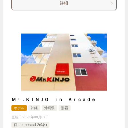
詳細
Ｍｒ．ＫＩＮＪＯ ｉｎ Ａｒｃａｄｅ
ホテル
沖縄
沖縄県
那覇
更新日:
2026年08月07日
口コミ:⭐️⭐️⭐️⭐️4.2(9名)