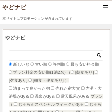
やどナビ
本サイトはプロモーションが含まれています
やどナビ
新しい順
古い順
評判順
最も安い料金順
プラン料金の安い順(1泊2名)
（
[朝食あり]
[夕食あり]
[朝食・夕食あり]
）
泊まって良かった宿
売れた宿大賞
内湯・大
浴場がある
温泉がある
露天風呂がある
プラン
（
じゃらんスペシャルウィークがある
じゃら