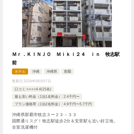
Ｍｒ．ＫＩＮＪＯ Ｍｉｋｉ２４ ｉｎ 牧志駅
前
ホテル
沖縄
沖縄県
那覇
更新日:
2026年08月07日
口コミ:⭐️⭐️⭐️⭐️4.4(15名)
最も安い料金（1泊1名料金）: 2.4千円〜
プラン価格帯（1泊2名料金）: 4.9千円〜5.7千円
沖縄県那覇市牧志３ー２３－３３
国際通りスグ！牧志駅徒歩2分＆安里駅も近い好立地。
全室洗濯機付