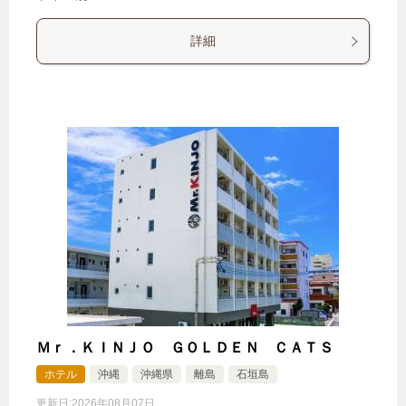
詳細
Ｍｒ．ＫＩＮＪＯ ＧＯＬＤＥＮ ＣＡＴＳ
ホテル
沖縄
沖縄県
離島
石垣島
更新日:
2026年08月07日