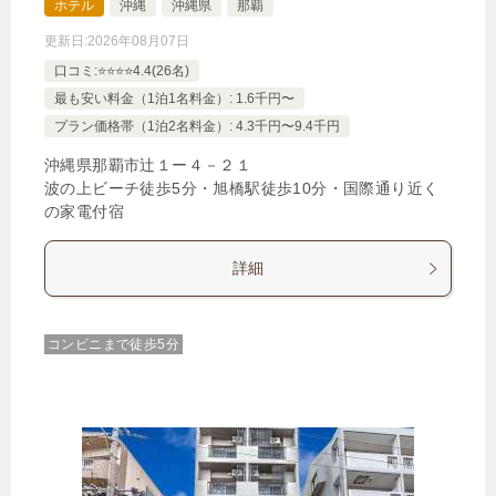
ホテル
沖縄
沖縄県
那覇
更新日:
2026年08月07日
口コミ:⭐️⭐️⭐️⭐️4.4(26名)
最も安い料金（1泊1名料金）: 1.6千円〜
プラン価格帯（1泊2名料金）: 4.3千円〜9.4千円
沖縄県那覇市辻１ー４－２１
波の上ビーチ徒歩5分・旭橋駅徒歩10分・国際通り近く
の家電付宿
詳細
コンビニまで徒歩5分