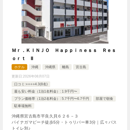
Ｍｒ．ＫＩＮＪＯ Ｈａｐｐｉｎｅｓｓ Ｒｅｓ
ｏｒｔ II
ホテル
沖縄
沖縄県
離島
宮古島
更新日:
2026年08月07日
口コミ:⭐️⭐️⭐️⭐️4.3(8名)
最も安い料金（1泊1名料金）: 1.9千円〜
プラン価格帯（1泊2名料金）: 5.7千円〜6.7千円
部屋で朝食
駐車場無料
沖縄県宮古島市平良久貝６２６－３
パイナガマビーチ徒歩5分・トゥリバー車3分｜広々バス
トイレ別♪