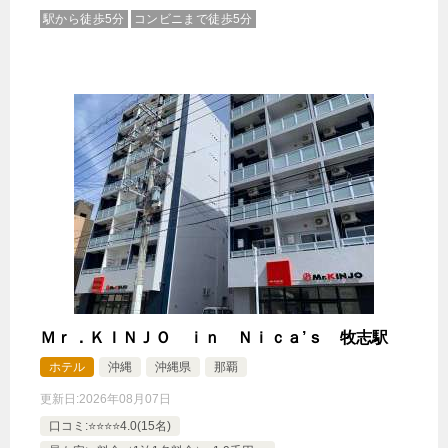
駅から徒歩5分
コンビニまで徒歩5分
Ｍｒ．ＫＩＮＪＯ ｉｎ Ｎｉｃａ’ｓ 牧志駅
ホテル
沖縄
沖縄県
那覇
更新日:
2026年08月07日
口コミ:⭐️⭐️⭐️⭐️4.0(15名)