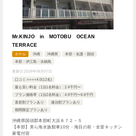
Mr.KINJO in MOTOBU OCEAN
TERRACE
ホテル
沖縄
沖縄県
本部・名護・国頭
本部・伊江島・水納島
更新日:
2026年08月07日
口コミ:⭐️⭐️⭐️⭐️4.0(12名)
最も安い料金（1泊1名料金）: 2.4千円〜
プラン価格帯（1泊2名料金）: 4.9千円〜6.8千円
直前割プランあり
連泊割プランあり
期間限定プランあり
沖縄県国頭郡本部町大浜８７２－５
【本部】美ら海水族館車10分・海目の前・全室キッチン
家電付宿