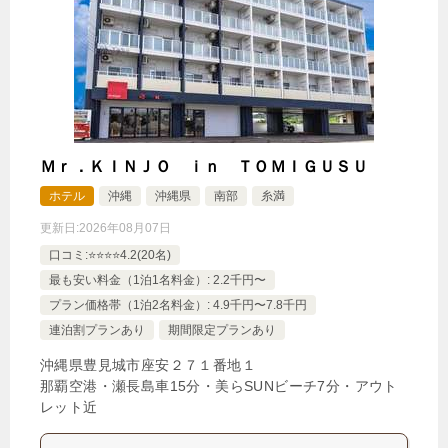
Ｍｒ．ＫＩＮＪＯ ｉｎ ＴＯＭＩＧＵＳＵ
ホテル
沖縄
沖縄県
南部
糸満
更新日:
2026年08月07日
口コミ:⭐️⭐️⭐️⭐️4.2(20名)
最も安い料金（1泊1名料金）: 2.2千円〜
プラン価格帯（1泊2名料金）: 4.9千円〜7.8千円
連泊割プランあり
期間限定プランあり
沖縄県豊見城市座安２７１番地１
那覇空港・瀬長島車15分・美らSUNビーチ7分・アウト
レット近