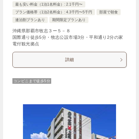
最も安い料金（1泊1名料金）: 2.1千円〜
プラン価格帯（1泊2名料金）: 4.3千円〜5千円
部屋で朝食
連泊割プランあり
期間限定プランあり
沖縄県那覇市牧志３ー５－８
国際通り徒歩5分・牧志公設市場3分・平和通り2分の家
電付観光拠点
詳細
コンビニまで徒歩5分