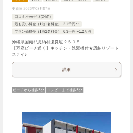
更新日:
2026年08月07日
口コミ:⭐️⭐️⭐️⭐️4.3(24名)
最も安い料金（1泊1名料金）: 2.1千円〜
プラン価格帯（1泊2名料金）: 6.3千円〜1.2万円
沖縄県国頭郡恩納村瀬良垣２５０５
【万座ビーチ近く】キッチン・洗濯機付★恩納リゾート
ステイ♪
詳細
ビーチから徒歩5分
コンビニまで徒歩5分