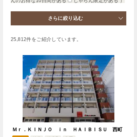
んのお得な10日間がある
じゃらん限定がある
）
さらに絞り込む
25,812件をご紹介しています。
Ｍｒ．ＫＩＮＪＯ ｉｎ ＨＡＩＢＩＳＵ 西町