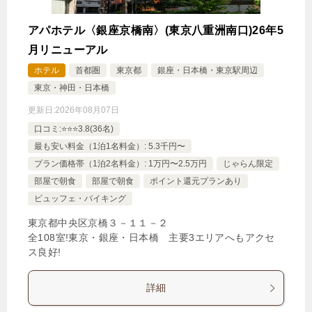
アパホテル〈銀座京橋南〉(東京八重洲南口)26年5
月リニューアル
ホテル
首都圏
東京都
銀座・日本橋・東京駅周辺
東京・神田・日本橋
更新日:
2026年08月07日
口コミ:⭐️⭐️⭐️3.8(36名)
最も安い料金（1泊1名料金）: 5.3千円〜
プラン価格帯（1泊2名料金）: 1万円〜2.5万円
じゃらん限定
部屋で朝食
部屋で朝食
ポイント還元プランあり
ビュッフェ・バイキング
東京都中央区京橋３－１１－２
全108室!東京・銀座・日本橋 主要3エリアへもアクセ
ス良好!
詳細