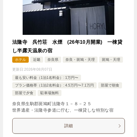
法隆寺 呉竹荘 水煙 (26年10月開業) 一棟貸
し半露天温泉の宿
ホテル
近畿
奈良県
奈良・斑鳩・天理
斑鳩・天理
更新日:
2026年08月07日
最も安い料金（1泊1名料金）: 1万円〜
プラン価格帯（1泊2名料金）: 4.5万円〜7.1万円
部屋で朝食
部屋で夕食
駐車場無料
奈良県生駒郡斑鳩町法隆寺１－８－２５
世界遺産・法隆寺参道に佇む、一棟貸しな特別な宿
詳細