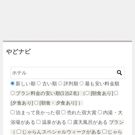
やどナビ
新しい順
古い順
評判順
最も安い料金順
プラン料金の安い順(1泊2名)
（
[朝食あり]
[夕食あり]
[朝食・夕食あり]
）
泊まって良かった宿
売れた宿大賞
内湯・大
浴場がある
温泉がある
露天風呂がある
プラン
（
じゃらんスペシャルウィークがある
じゃら