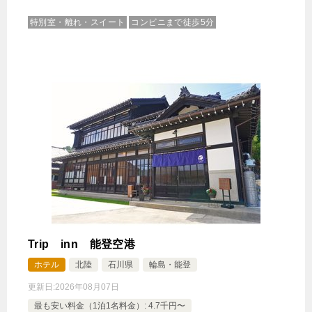
特別室・離れ・スイート
コンビニまで徒歩5分
Trip inn 能登空港
ホテル
北陸
石川県
輪島・能登
更新日:
2026年08月07日
最も安い料金（1泊1名料金）: 4.7千円〜