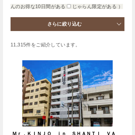
んのお得な10日間がある
じゃらん限定がある
）
さらに絞り込む
11,315件をご紹介しています。
Ｍｒ．ＫＩＮＪＯ ｉｎ ＳＨＡＮＴＩ ＶＡ