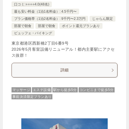
口コミ:⭐️⭐️⭐️⭐️4.0(48名)
最も安い料金（1泊1名料金）: 4.5千円〜
プラン価格帯（1泊2名料金）: 9千円〜2.3万円
じゃらん限定
部屋で朝食
部屋で朝食
ポイント還元プランあり
ビュッフェ・バイキング
東京都港区西新橋2丁目6番9号
2026年5月客室設備リニューアル！都内主要駅にアクセ
ス抜群！
詳細
マッサージ
エステ設備
駅から徒歩5分
コンビニまで徒歩5分
事前決済限定プランあり