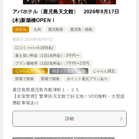
アパホテル〈鹿児島天文館〉 2026年9月17日
(木)新築棟OPEN！
ホテル
九州
鹿児島県
鹿児島・桜島
更新日:
2026年08月07日
口コミ:⭐️⭐️⭐️⭐️4.2(59名)
最も安い料金（1泊1名料金）: 3千円〜
プラン価格帯（1泊2名料金）: 7千円〜2万円
じゃらんアワード
泊まって良かった宿
じゃらん限定
部屋で朝食
部屋で朝食
ポイント還元プランあり
鹿児島県鹿児島市船津町１－２５
【全室禁煙】繁華街天文館で好立地！VOD無料・大型提
携駐車場あり
詳細