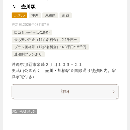
Ｎ 壺川駅
ホテル
沖縄
沖縄県
那覇
更新日:
2026年08月07日
口コミ:⭐️⭐️⭐️⭐️4.5(18名)
最も安い料金（1泊1名料金）: 2.1千円〜
プラン価格帯（1泊2名料金）: 4.3千円〜5千円
連泊割プランあり
沖縄県那覇市泉崎２丁目１０３－２１
奥武山公園近く！壺川・旭橋駅＆国際通り徒歩圏内。家
具家電付き♪
詳細
駅から徒歩5分