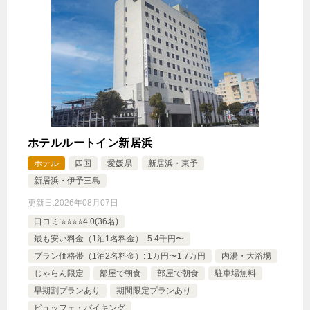
ホテルルートイン新居浜
ホテル
四国
愛媛県
新居浜・東予
新居浜・伊予三島
更新日:
2026年08月07日
口コミ:⭐️⭐️⭐️⭐️4.0(36名)
最も安い料金（1泊1名料金）: 5.4千円〜
プラン価格帯（1泊2名料金）: 1万円〜1.7万円
内湯・大浴場
じゃらん限定
部屋で朝食
部屋で朝食
駐車場無料
早期割プランあり
期間限定プランあり
ビュッフェ・バイキング