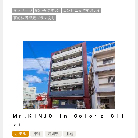
マッサージ
駅から徒歩5分
コンビニまで徒歩5分
事前決済限定プランあり
Ｍｒ．ＫＩＮＪＯ ｉｎ Ｃｏｌｏｒ’ｚ Ｃｉｉ
ｚｉ
ホテル
沖縄
沖縄県
那覇