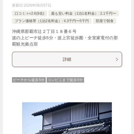
更新日:
2026年08月07日
口コミ:⭐️⭐️2.6(9名)
最も安い料金（1泊1名料金）: 2.1千円〜
プラン価格帯（1泊2名料金）: 4.3千円〜5千円
部屋で朝食
沖縄県那覇市辻２丁目１８番６号
波の上ビーチ徒歩5分・波上宮徒歩圏・全室家電付の那
覇観光拠点宿
詳細
ビーチから徒歩5分
コンビニまで徒歩5分