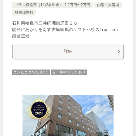
プラン価格帯（1泊2名料金）: 1.1万円〜2万円
内湯・大浴場
駐車場無料
石川県輪島市三井町洲衛尻田３６
能登にあかりを灯す古民家風のゲストハウスTrip inn
能登空港
詳細
コンビニまで徒歩5分
セール中プランあり