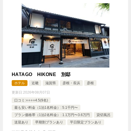
HATAGO HIKONE 別邸
ホテル
近畿
滋賀県
彦根・長浜
彦根
更新日:
2026年08月07日
口コミ:⭐️⭐️⭐️⭐️4.5(9名)
最も安い料金（1泊1名料金）: 5.1千円〜
プラン価格帯（1泊2名料金）: 1.1万円〜3.6万円
貸切風呂
送迎あり
早期割プランあり
平日限定プランあり