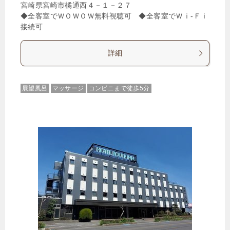
宮崎県宮崎市橘通西４－１－２７
◆全客室でＷＯＷＯＷ無料視聴可 ◆全客室でＷｉ-Ｆｉ
接続可
詳細
展望風呂
マッサージ
コンビニまで徒歩5分