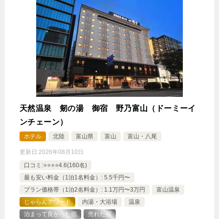
天然温泉 剱の湯 御宿 野乃富山（ドーミーイ
ンチェーン）
ホテル
北陸
富山県
富山
富山・八尾
更新日:
2026年08月10日
口コミ:⭐️⭐️⭐️⭐️4.6(160名)
最も安い料金（1泊1名料金）: 5.5千円〜
プラン価格帯（1泊2名料金）: 1.1万円〜3万円
富山温泉
じゃらんアワード
内湯・大浴場
温泉
泊まって良かった宿
売れた宿