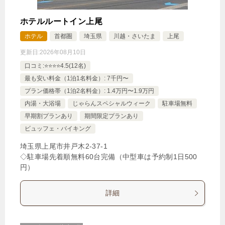
ホテルルートイン上尾
ホテル
首都圏
埼玉県
川越・さいたま
上尾
更新日:
2026年08月10日
口コミ:⭐️⭐️⭐️⭐️4.5(12名)
最も安い料金（1泊1名料金）: 7千円〜
プラン価格帯（1泊2名料金）: 1.4万円〜1.9万円
内湯・大浴場
じゃらんスペシャルウィーク
駐車場無料
早期割プランあり
期間限定プランあり
ビュッフェ・バイキング
埼玉県上尾市井戸木2-37-1
◇駐車場先着順無料60台完備（中型車は予約制1日500
円）
詳細