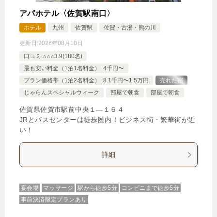
アパホテル〈佐賀駅南口〉
ホテル
九州
佐賀県
佐賀・古湯・熊の川
更新日:
2026年08月10日
口コミ:⭐️⭐️⭐️3.9(180名)
最も安い料金（1泊1名料金）: 4千円〜
プラン価格帯（1泊2名料金）: 8.1千円〜1.5万円
売れた宿
じゃらんスペシャルウィーク
部屋で朝食
部屋で朝食
佐賀県佐賀市駅前中央１―１６４
JRとバスセンターは徒歩圏内！ビジネス街・繁華街が近
い！
詳細
宴会場
マッサージ
駅から徒歩5分
コンビニまで徒歩5分
事前決済限定プランあり