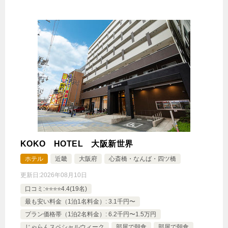
KOKO HOTEL 大阪新世界
ホテル
近畿
大阪府
心斎橋・なんば・四ツ橋
更新日:
2026年08月10日
口コミ:⭐️⭐️⭐️⭐️4.4(19名)
最も安い料金（1泊1名料金）: 3.1千円〜
プラン価格帯（1泊2名料金）: 6.2千円〜1.5万円
じゃらんスペシャルウィーク
部屋で朝食
部屋で朝食