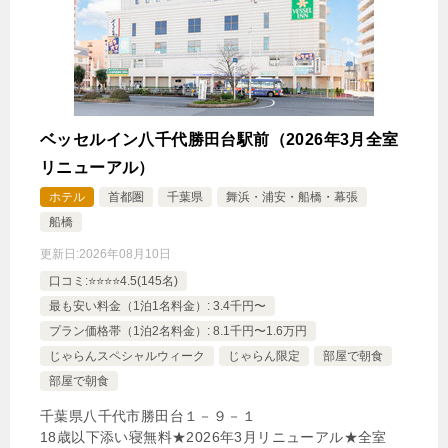
ベッセルイン八千代勝田台駅前（2026年3月全室
リニューアル）
ホテル
首都圏
千葉県
舞浜・浦安・船橋・幕張
船橋
更新日:
2026年08月10日
口コミ:⭐️⭐️⭐️⭐️4.5(145名)
最も安い料金（1泊1名料金）: 3.4千円〜
プラン価格帯（1泊2名料金）: 8.1千円〜1.6万円
じゃらんスペシャルウィーク
じゃらん限定
部屋で朝食
部屋で朝食
千葉県八千代市勝田台１－９－１
18歳以下添い寝無料★2026年3月リニューアル★全室