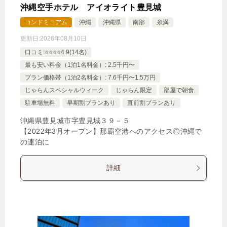
沖縄空手ホテル アイオライト豊見城
コンドミニアム
沖縄
沖縄県
南部
糸満
更新日:
2026年08月10日
口コミ:⭐️⭐️⭐️⭐️4.9(14名)
最も安い料金（1泊1名料金）: 2.5千円〜
プラン価格帯（1泊2名料金）: 7.6千円〜1.5万円
じゃらんスペシャルウィーク
じゃらん限定
部屋で朝食
駐車場無料
早期割プランあり
直前割プランあり
沖縄県豊見城市字豊見城３９－５
【2022年3月オープン】那覇空港へのアクセス◎沖縄で
の連泊に
詳細