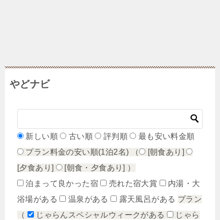
やどナビ
新しい順
古い順
評判順
最も安い料金順
プラン料金の安い順(1泊2名)
（
[朝食あり]
[夕食あり]
[朝食・夕食あり]
）
泊まって良かった宿
売れた宿大賞
内湯・大
浴場がある
温泉がある
露天風呂がある
プラン
（
じゃらんスペシャルウィークがある
じゃら