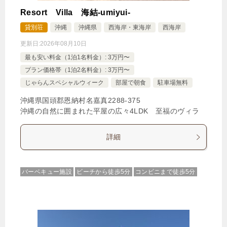
Resort Villa 海結-umiyui-
貸別荘
沖縄
沖縄県
西海岸・東海岸
西海岸
更新日:
2026年08月10日
最も安い料金（1泊1名料金）: 3万円〜
プラン価格帯（1泊2名料金）: 3万円〜
じゃらんスペシャルウィーク
部屋で朝食
駐車場無料
沖縄県国頭郡恩納村名嘉真2288‐375
沖縄の自然に囲まれた平屋の広々4LDK 至福のヴィラ
詳細
バーベキュー施設
ビーチから徒歩5分
コンビニまで徒歩5分