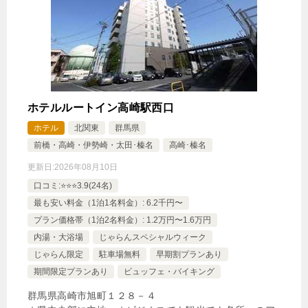
ホテルルートイン高崎駅西口
ホテル
北関東
群馬県
前橋・高崎・伊勢崎・太田･榛名
高崎･榛名
更新日:
2026年08月10日
口コミ:⭐️⭐️⭐️3.9(24名)
最も安い料金（1泊1名料金）: 6.2千円〜
プラン価格帯（1泊2名料金）: 1.2万円〜1.6万円
内湯・大浴場
じゃらんスペシャルウィーク
じゃらん限定
駐車場無料
早期割プランあり
期間限定プランあり
ビュッフェ・バイキング
群馬県高崎市旭町１２８－４