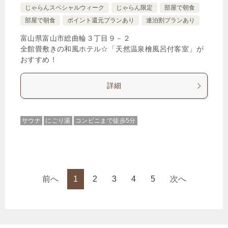
じゃらんスペシャルウィーク
じゃらん限定
部屋で朝食
部屋で朝食
ポイント還元プランあり
連泊割プランあり
富山県富山市総曲輪３丁目９－２
全館畳敷きの和風ホテル☆「天然温泉檜風呂付客室」が
おすすめ！
詳細
サウナ
にごり湯
コンビニまで徒歩5分
前へ
1
2
3
4
5
次へ