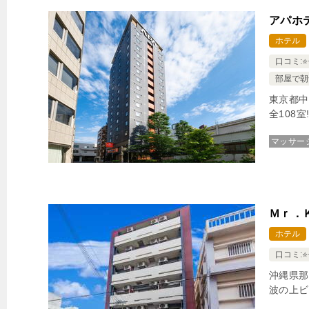
アパホ
ホテル
口コミ:⭐️⭐
部屋で朝
東京都中
全108
マッサー
Ｍｒ．
ホテル
口コミ:⭐️⭐
沖縄県那
波の上ビ