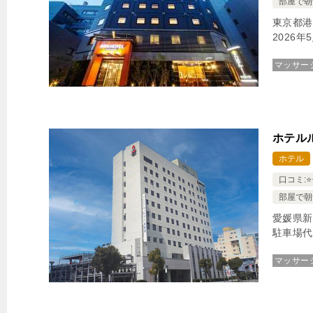
部屋で朝
東京都港
2026
マッサー
ホテル
ホテル
口コミ:⭐️⭐️
部屋で朝
愛媛県新
駐車場代
マッサー