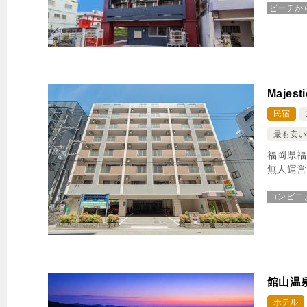
ビーチか
Majes
民宿
最も安い
福岡県福
無人運営
コンビニ
館山温
ホテル