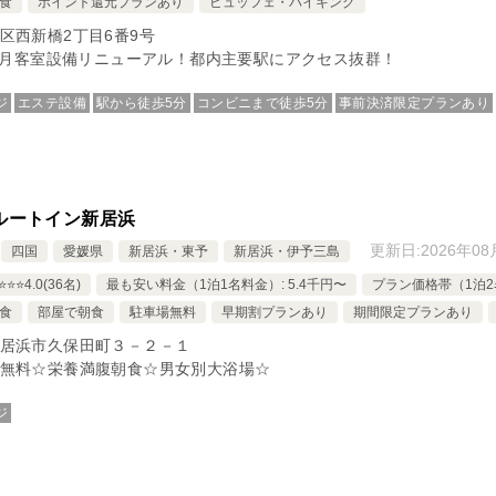
食
ポイント還元プランあり
ビュッフェ・バイキング
区西新橋2丁目6番9号
年5月客室設備リニューアル！都内主要駅にアクセス抜群！
ジ
エステ設備
駅から徒歩5分
コンビニまで徒歩5分
事前決済限定プランあり
ルートイン新居浜
更新日:
2026年08
四国
愛媛県
新居浜・東予
新居浜・伊予三島
⭐️⭐️4.0(36名)
最も安い料金（1泊1名料金）: 5.4千円〜
プラン価格帯（1泊2名
食
部屋で朝食
駐車場無料
早期割プランあり
期間限定プランあり
居浜市久保田町３－２－１
無料☆栄養満腹朝食☆男女別大浴場☆
ジ