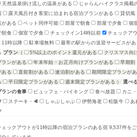
天然温泉掛け流しの温泉がある
じゃらんハイクラス掲載
宿
露天風呂付き客室に泊まれる宿泊プランがある
貸切風
呂がある
ペット同伴可能
部屋で朝食
部屋で夕食
個
で朝食
個室で夕食
チェックイン14時以前
チェックア
ト11時以降
駐車場無料
最寄の駅からの送迎サービスがあ
る
プラン
（
5%以上のポイント還元がある
クリスマス向
プランがある
年末年始・お正月向けプランがある
早期割
がある
直前割がある
連泊割がある
期間限定プランが
る
平日限定プランがある
週末限定プランがある
）
選べ
プランの食事
ビュッフェ・バイキング
食べ放題
カニ

ステーキ・🥩
しゃぶしゃぶ
伊勢海老
松阪牛
あ
び
チェックアウトが11時以降の宿泊プランのある宿 9,537件をご