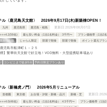
紹介しています。
ル〈鹿児島天文館〉 2026年9月17日(木)新築棟OPEN！
更新日:
2026年08月07日
九州
鹿児島県
鹿児島・桜島
⭐️⭐️4.2(59名)
最も安い料金（1泊1名料金）: 3千円〜
プラン価格帯（1泊2名
良かった宿
じゃらん限定
部屋で朝食
部屋で朝食
ポイント還元プラ
鹿児島市船津町１－２５
煙】繁華街天文館で好立地！VOD無料・大型提携駐車場あり
ジ
コンビニまで徒歩5分
予約日限定プランあり
テル〈新橋虎ノ門〉 2026年5月リニューアル
更新日:
202
首都圏
東京都
お台場・汐留・新橋・品川
新橋・芝
⭐️⭐️4.0(48名)
最も安い料金（1泊1名料金）: 4.5千円〜
プラン価格帯（1泊2名