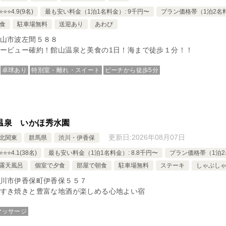
⭐️⭐️4.9(9名)
最も安い料金（1泊1名料金）: 9千円〜
プラン価格帯（1泊2名料金
食
駐車場無料
送迎あり
あわび
山市波左間５８８
ービュー確約！館山温泉と美食の1日！海まで徒歩１分！！
卓球あり
特別室・離れ・スイート
ビーチから徒歩5分
温泉 いかほ秀水園
更新日:
2026年08月07日
北関東
群馬県
渋川・伊香保
⭐️⭐️4.1(38名)
最も安い料金（1泊1名料金）: 8.8千円〜
プラン価格帯（1泊2名
露天風呂
個室で夕食
部屋で朝食
駐車場無料
ステーキ
しゃぶし
川市伊香保町伊香保５５７
すき焼きと豊富な地酒が楽しめる心地よい宿
マッサージ