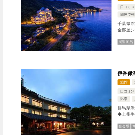
口コミ:⭐️⭐️
部屋で朝
千葉県館
全部屋シ
展望風呂
伊香保
旅館
口コミ:⭐️⭐️
温泉
群馬県渋
◆上州牛
宴会場