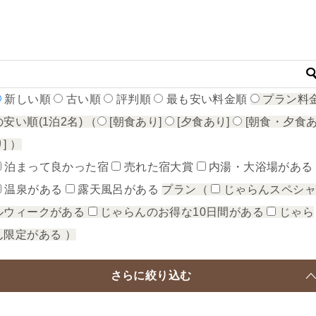
新しい順
古い順
評判順
最も安い料金順
プラン料
の安い順(1泊2名)
（
[朝食あり]
[夕食あり]
[朝食・夕食
り]
）
泊まって良かった宿
売れた宿大賞
内湯・大浴場がある
温泉がある
露天風呂がある
プラン（
じゃらんスペシ
ルウィークがある
じゃらんのお得な10日間がある
じゃら
ん限定がある
）
さらに絞り込む