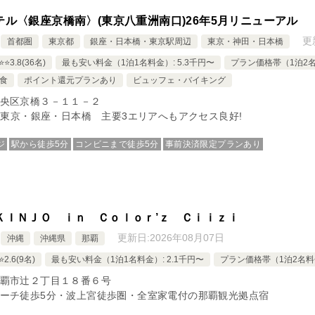
テル〈銀座京橋南〉(東京八重洲南口)26年5月リニューアル
更
首都圏
東京都
銀座・日本橋・東京駅周辺
東京・神田・日本橋
️⭐️3.8(36名)
最も安い料金（1泊1名料金）: 5.3千円〜
プラン価格帯（1泊2名料
食
ポイント還元プランあり
ビュッフェ・バイキング
央区京橋３－１１－２
室!東京・銀座・日本橋 主要3エリアへもアクセス良好!
ジ
駅から徒歩5分
コンビニまで徒歩5分
事前決済限定プランあり
ＫＩＮＪＯ ｉｎ Ｃｏｌｏｒ’ｚ Ｃｉｉｚｉ
更新日:
2026年08月07日
沖縄
沖縄県
那覇
️2.6(9名)
最も安い料金（1泊1名料金）: 2.1千円〜
プラン価格帯（1泊2名料金
覇市辻２丁目１８番６号
ーチ徒歩5分・波上宮徒歩圏・全室家電付の那覇観光拠点宿