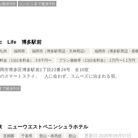
ら徒歩5分
コンビニまで徒歩5分
tic Life 博多駅前
九州
福岡県
福岡市（博多駅周辺・天神周辺）
福岡市（博多駅周辺・香
料金（1泊1名料金）: 3.8千円〜
プラン価格帯（1泊2名料金）: 1万円〜1.1万円
岡市博多区博多駅前1丁目22番24号 全10室
のスマートステイ。 人に会わず、スムーズに泊まれる宿。
まで徒歩5分
泉 ニューウエストペニンシュラホテル
更新日:
2026年08月07日
首都圏
千葉県
館山・南房総
館山