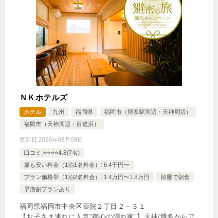
🍴食事なし
IN
15:00-
OUT
-10:00
その他
禁煙ルーム
デラックススイートC
1泊
大人1名
合計（税込）
ＮＫホテルズ
4,386円
ホテル
九州
福岡県
福岡市（博多駅周辺・天神周辺）
福岡市（天神周辺・百道浜）
【選べるお部屋と価格】
更新日:
2026年08月08日
4,386円
デラックススイートC
口コミ:⭐️⭐️⭐️⭐️4.8(7名)
最も安い料金（1泊1名料金）: 6.4千円〜
1,944円
スーペリアトリプルルームB
プラン価格帯（1泊2名料金）: 1.4万円〜1.8万円
部屋で朝食
2,104円
早期割プランあり
ファミリールームA
福岡県福岡市中央区薬院２丁目２－３１
【お子さま連れに人気”都心の隠れ家”】天神/博多からア