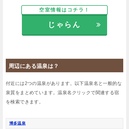
空室情報はコチラ！
【選べるお部屋と価格】
じゃらん
2,778円
スーペリアトリプルルームB
3,007円
ファミリールームA
6,267円
デラックススイートC
じゃらんで確認する
周辺にある温泉は？
付近には2つの温泉があります。以下温泉名と一般的な
【早期割90】90日前までの予約で20％OFF★早めの
予約でお得に旅行を楽しもう！
泉質をまとめています。温泉名クリックで関連する宿
を検索できます。
🍴食事なし
IN
15:00-
OUT
-10:00
その他
禁煙ルーム
博多温泉