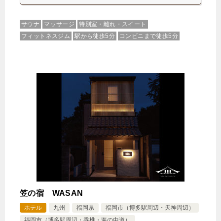
サウナ
マッサージ
特別室・離れ・スイート
フィットネスジム
駅から徒歩5分
コンビニまで徒歩5分
笠の宿 WASAN
ホテル
九州
福岡県
福岡市（博多駅周辺・天神周辺）
福岡市（博多駅周辺・香椎・海の中道）