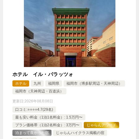
ホテル イル・パラッツォ
ホテル
九州
福岡県
福岡市（博多駅周辺・天神周辺）
福岡市（天神周辺・百道浜）
更新日:
2026年08月08日
口コミ:⭐️⭐️⭐️⭐️4.7(29名)
最も安い料金（1泊1名料金）: 1.5万円〜
プラン価格帯（1泊2名料金）: 3万円〜
じゃらんアワード
泊まって良かった宿
じゃらんハイクラス掲載の宿