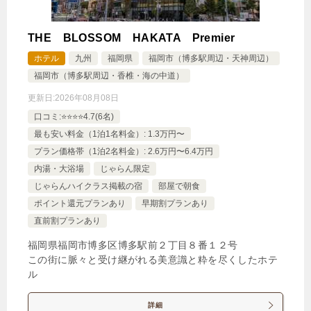
THE BLOSSOM HAKATA Premier
ホテル
九州
福岡県
福岡市（博多駅周辺・天神周辺）
福岡市（博多駅周辺・香椎・海の中道）
更新日:
2026年08月08日
口コミ:⭐️⭐️⭐️⭐️4.7(6名)
最も安い料金（1泊1名料金）: 1.3万円〜
プラン価格帯（1泊2名料金）: 2.6万円〜6.4万円
内湯・大浴場
じゃらん限定
じゃらんハイクラス掲載の宿
部屋で朝食
ポイント還元プランあり
早期割プランあり
直前割プランあり
福岡県福岡市博多区博多駅前２丁目８番１２号
この街に脈々と受け継がれる美意識と粋を尽くしたホテ
ル
詳細