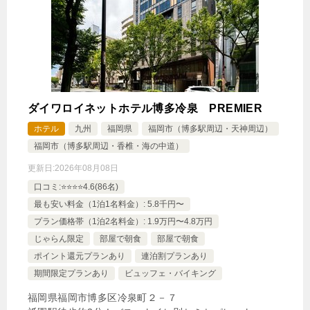
ダイワロイネットホテル博多冷泉 PREMIER
ホテル
九州
福岡県
福岡市（博多駅周辺・天神周辺）
福岡市（博多駅周辺・香椎・海の中道）
更新日:
2026年08月08日
口コミ:⭐️⭐️⭐️⭐️4.6(86名)
最も安い料金（1泊1名料金）: 5.8千円〜
プラン価格帯（1泊2名料金）: 1.9万円〜4.8万円
じゃらん限定
部屋で朝食
部屋で朝食
ポイント還元プランあり
連泊割プランあり
期間限定プランあり
ビュッフェ・バイキング
福岡県福岡市博多区冷泉町２－７