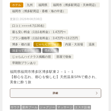
5,013円
デラックススイートC
ホテル
九州
福岡県
福岡市（博多駅周辺・天神周辺）
福岡市（博多駅周辺・香椎・海の中道）
2,222円
スーペリアトリプルルームB
更新日:
2026年08月08日
口コミ:⭐️⭐️⭐️⭐️4.7(130名)
じゃらんで確認する
最も安い料金（1泊1名料金）: 1.4万円〜
プラン価格帯（1泊2名料金）: 3.4万円〜13.2万円
博多・都の湯
じゃらんアワード
内湯・大浴場
温泉
泊まって良かった宿
売れた宿
じゃらんハイクラス掲載の宿
部屋で朝食
早期割プランあり
福岡県福岡市博多区博多駅東２－１－１
【都心を忘れ、都心を愉しむ】天然温泉SPAで癒され、
美食に酔う旅
詳細
サウナ
屋外プール
ジャグジー
マッサージ
エステ設備