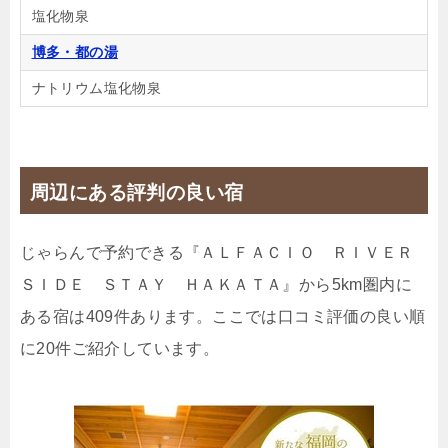
塩化物泉
デラックススイートC
博多・都の湯
1泊
大人1名
合計（税込）
ナトリウム塩化物泉
6,933円
【選べるお部屋と価格】
周辺にある評判の良い宿
6,933円
デラックススイートC
4,089円
スーペリアトリプルルームB
じゃらんで予約できる『ＡＬＦＡＣＩＯ ＲＩＶＥＲ
4,533円
ファミリールームA
ＳＩＤＥ ＳＴＡＹ ＨＡＫＡＴＡ』から5km圏内に
ある宿は409件あります。ここでは口コミ評価の良い順
じゃらんで確認する
に20件ご紹介しています。
【長期滞在】最大50％OFF☆出張でも観光でも「4
連泊以上」ならこちらで決まり！