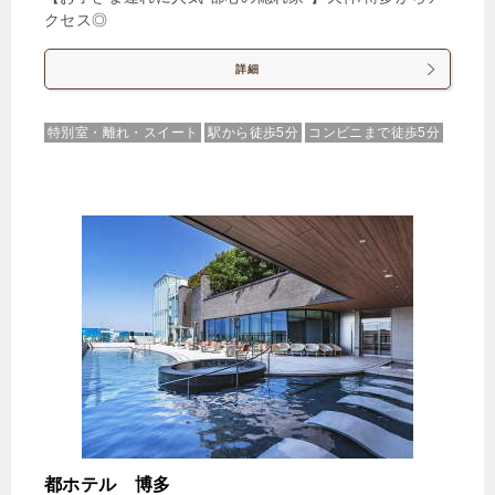
じゃらんで確認する
クセス◎
詳細
【連泊割】2泊以上のご宿泊者様必見♪通常プランよ
り20％お得！
特別室・離れ・スイート
駅から徒歩5分
コンビニまで徒歩5分
🍴食事なし
IN
15:00-
OUT
-10:00
トリプル
禁煙ルーム
ファミリールームA
1泊
大人1名
合計（税込）
2,405円
【選べるお部屋と価格】
2,405円
ファミリールームA
都ホテル 博多