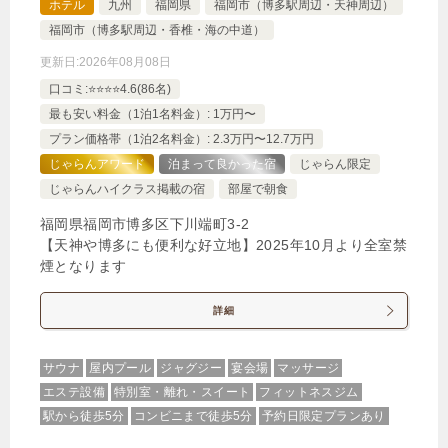
ホテル
九州
福岡県
福岡市（博多駅周辺・天神周辺）
福岡市（博多駅周辺・香椎・海の中道）
更新日:
2026年08月08日
口コミ:⭐️⭐️⭐️⭐️4.6(86名)
最も安い料金（1泊1名料金）: 1万円〜
プラン価格帯（1泊2名料金）: 2.3万円〜12.7万円
じゃらんアワード
泊まって良かった宿
じゃらん限定
じゃらんハイクラス掲載の宿
部屋で朝食
福岡県福岡市博多区下川端町3-2
【天神や博多にも便利な好立地】2025年10月より全室禁
煙となります
詳細
サウナ
屋内プール
ジャグジー
宴会場
マッサージ
エステ設備
特別室・離れ・スイート
フィットネスジム
駅から徒歩5分
コンビニまで徒歩5分
予約日限定プランあり