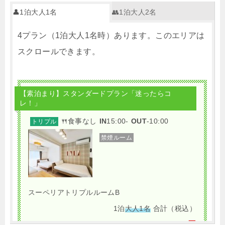
👤1泊大人1名
👥1泊大人2名
4プラン（1泊大人1名時）あります。このエリアは
スクロールできます。
【素泊まり】スタンダードプラン「迷ったらコ
レ！」
🍴食事なし
IN
15:00-
OUT
-10:00
トリプル
禁煙ルーム
スーペリアトリプルルームB
1泊
大人1名
合計（税込）
2,778円