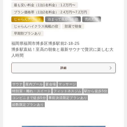
最も安い料金（1泊1名料金）: 1.2万円〜
プラン価格帯（1泊2名料金）: 2.4万円〜7.2万円
じゃらんアワード
泊まって良かった宿
売れた宿
じゃらんハイクラス掲載の宿
部屋で朝食
早期割プランあり
福岡県福岡市博多区博多駅前2-18-25
博多駅直結！至高の朝食と最新サウナで贅沢に楽しむ大
人時間
詳細
サウナ
屋内プール
宴会場
マッサージ
特別室・離れ・スイート
フィットネスジム
駅から徒歩5分
コンビニまで徒歩5分
事前決済限定プランあり
組数限定プランあり