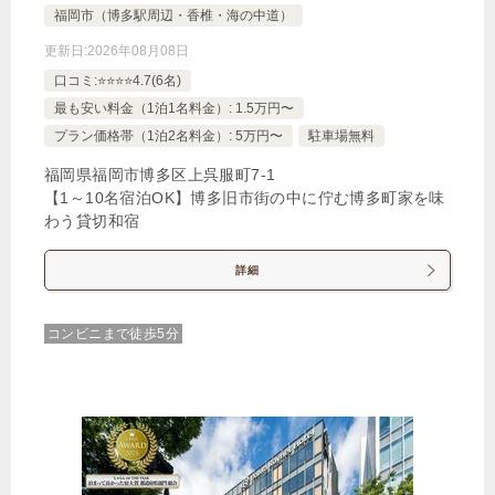
福岡市（博多駅周辺・香椎・海の中道）
更新日:
2026年08月08日
口コミ:⭐️⭐️⭐️⭐️4.7(6名)
最も安い料金（1泊1名料金）: 1.5万円〜
プラン価格帯（1泊2名料金）: 5万円〜
駐車場無料
福岡県福岡市博多区上呉服町7‐1
【1～10名宿泊OK】博多旧市街の中に佇む博多町家を味
わう貸切和宿
詳細
コンビニまで徒歩5分