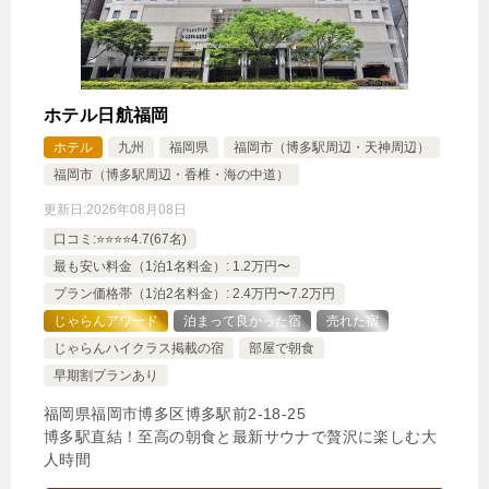
じゃらんで確認する
ホテル日航福岡
【カップル】や【ご夫婦】におすすめ！プロジェク
ホテル
九州
福岡県
福岡市（博多駅周辺・天神周辺）
ター貸出プラン！
福岡市（博多駅周辺・香椎・海の中道）
🍴食事なし
IN
15:00-
OUT
-11:00
４ベッド
更新日:
2026年08月08日
禁煙ルーム
口コミ:⭐️⭐️⭐️⭐️4.7(67名)
最も安い料金（1泊1名料金）: 1.2万円〜
プラン価格帯（1泊2名料金）: 2.4万円〜7.2万円
じゃらんアワード
泊まって良かった宿
売れた宿
じゃらんハイクラス掲載の宿
部屋で朝食
ファミリーフォース62平米/ダブルベッド４台/２ベ
早期割プランあり
ッドルーム
福岡県福岡市博多区博多駅前2-18-25
1泊
大人1名
合計（税込）
博多駅直結！至高の朝食と最新サウナで贅沢に楽しむ大
13,375円
人時間