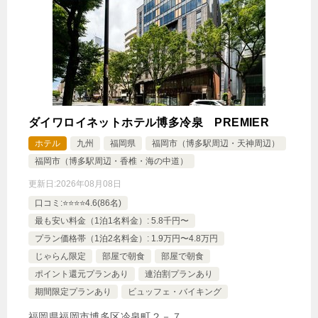
ダイワロイネットホテル博多冷泉 PREMIER
ホテル
九州
福岡県
福岡市（博多駅周辺・天神周辺）
福岡市（博多駅周辺・香椎・海の中道）
更新日:
2026年08月08日
口コミ:⭐️⭐️⭐️⭐️4.6(86名)
最も安い料金（1泊1名料金）: 5.8千円〜
プラン価格帯（1泊2名料金）: 1.9万円〜4.8万円
じゃらん限定
部屋で朝食
部屋で朝食
ポイント還元プランあり
連泊割プランあり
期間限定プランあり
ビュッフェ・バイキング
福岡県福岡市博多区冷泉町２－７