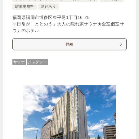
1泊
大人1名
合計（税込）
駐車場無料
送迎あり
15,903円
福岡県福岡市博多区東平尾1丁目16‐25
非日常が「ととのう」大人の隠れ家サウナ★全室個室サ
【選べるお部屋と価格】
ウナのホテル
15,903円
ファミリーフォース62平米/ダブルベ
詳細
ッド４台/２ベッドルーム
21,445円
ガーデンテラス付スイートツイン
サウナ
ジャグジー
43平米/ダブルベッド2台
13,195円
グランドツイン 31平米/ダブルベッ
ド2台
12,945円
スーペリアツイン 31平米/ダブルベ
ッド2台 ※バスタブなし
じゃらんで確認する