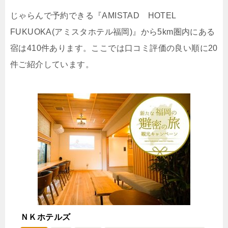
じゃらんで確認する
じゃらんで予約できる『AMISTAD HOTEL
FUKUOKA(アミスタホテル福岡)』から5km圏内にある
【連泊特別割】6泊以上のご宿泊者様必見♪
宿は410件あります。ここでは口コミ評価の良い順に20
🍴食事なし
IN
15:00-
OUT
-11:00
４ベッド
件ご紹介しています。
禁煙ルーム
ファミリーフォース62平米/ダブルベッド４台/２ベ
ッドルーム
1泊
大人1名
合計（税込）
10,938円
【選べるお部屋と価格】
ＮＫホテルズ
10,938円
ファミリーフォース62平米/ダブルベ