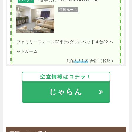
４ベッド
禁煙ルーム
ファミリーフォース62平米/ダブルベッド４台/２ベ
ッドルーム
1泊
大人1名
合計（税込）
11,083円
空室情報はコチラ！
【選べるお部屋と価格】
じゃらん
11,083円
ファミリーフォース62平米/ダブルベ
ッド４台/２ベッドルーム
13,875円
ガーデンテラス付スイートツイン
43平米/ダブルベッド2台