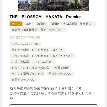
THE BLOSSOM HAKATA Premier
ホテル
九州
福岡県
福岡市（博多駅周辺・天神周辺）
福岡市（博多駅周辺・香椎・海の中道）
更新日:
2026年08月08日
口コミ:⭐️⭐️⭐️⭐️4.7(6名)
最も安い料金（1泊1名料金）: 1.3万円〜
プラン価格帯（1泊2名料金）: 2.6万円〜6.4万円
内湯・大浴場
じゃらん限定
じゃらんハイクラス掲載の宿
部屋で朝食
ポイント還元プランあり
早期割プランあり
直前割プランあり
福岡県福岡市博多区博多駅前２丁目８番１２号
この街に脈々と受け継がれる美意識と粋を尽くしたホテ
ル