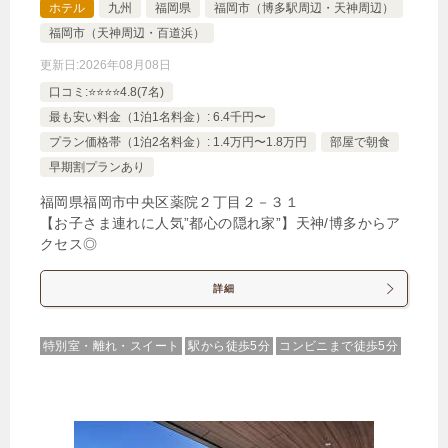
ホテル
九州
福岡県
福岡市（博多駅周辺・天神周辺）
ッド４台/２ベッドルーム
福岡市（天神周辺・百道浜）
更新日:
2026年08月08日
15,094円
ガーデンテラス付スイートツイン
口コミ:⭐️⭐️⭐️⭐️4.8(7名)
43平米/ダブルベッド2台
最も安い料金（1泊1名料金）: 6.4千円〜
プラン価格帯（1泊2名料金）: 1.4万円〜1.8万円
部屋で朝食
じゃらんで確認する
早期割プランあり
福岡県福岡市中央区薬院２丁目２－３１
【お子さま連れに人気”都心の隠れ家”】天神/博多からア
【早割・じゃらん限定】15日前まで予約可能★早め
クセス◎
の予約でお得に旅行を楽しもう♪
詳細
🍴食事なし
IN
15:00-
OUT
-11:00
４ベッド
禁煙ルーム
特別室・離れ・スイート
駅から徒歩5分
コンビニまで徒歩5分
ファミリーフォース62平米/ダブルベッド４台/２ベ