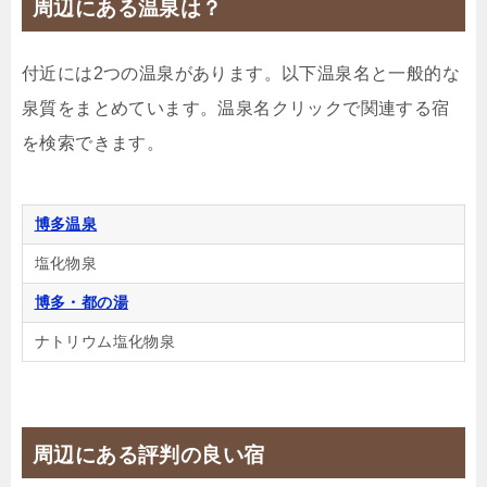
周辺にある温泉は？
じゃらんで確認する
付近には2つの温泉があります。以下温泉名と一般的な
泉質をまとめています。温泉名クリックで関連する宿
【連泊特別割】2泊以上のご宿泊者様必見♪
を検索できます。
🍴食事なし
IN
15:00-
OUT
-11:00
４ベッド
禁煙ルーム
博多温泉
塩化物泉
博多・都の湯
ファミリーフォース62平米/ダブルベッド４台/２ベ
ナトリウム塩化物泉
ッドルーム
1泊
大人1名
合計（税込）
8,867円
周辺にある評判の良い宿