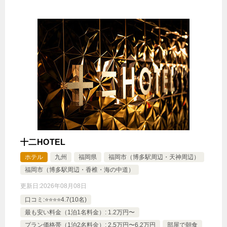
ド2台
12,945円
スーペリアツイン 31平米/ダブルベ
ッド2台 ※バスタブなし
じゃらんで確認する
オリジナル朝食！和食弁当プラン
🍴朝食
IN
15:00-
OUT
-11:00
４ベッド
禁煙ルーム
十二HOTEL
ホテル
九州
福岡県
福岡市（博多駅周辺・天神周辺）
福岡市（博多駅周辺・香椎・海の中道）
更新日:
2026年08月08日
ファミリーフォース62平米/ダブルベッド４台/２ベ
口コミ:⭐️⭐️⭐️⭐️4.7(10名)
最も安い料金（1泊1名料金）: 1.2万円〜
ッドルーム
プラン価格帯（1泊2名料金）: 2.5万円〜6.2万円
部屋で朝食