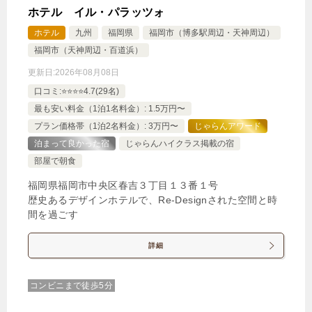
ホテル イル・パラッツォ
ホテル
九州
福岡県
福岡市（博多駅周辺・天神周辺）
福岡市（天神周辺・百道浜）
ファミリーフォース62平米/ダブルベッド４台/２ベ
更新日:
2026年08月08日
ッドルーム
口コミ:⭐️⭐️⭐️⭐️4.7(29名)
最も安い料金（1泊1名料金）: 1.5万円〜
1泊
大人1名
合計（税込）
プラン価格帯（1泊2名料金）: 3万円〜
じゃらんアワード
15,903円
泊まって良かった宿
じゃらんハイクラス掲載の宿
部屋で朝食
【選べるお部屋と価格】
福岡県福岡市中央区春吉３丁目１３番１号
15,903円
ファミリーフォース62平米/ダブルベ
歴史あるデザインホテルで、Re-Designされた空間と時
間を過ごす
ッド４台/２ベッドルーム
21,445円
ガーデンテラス付スイートツイン
詳細
43平米/ダブルベッド2台
コンビニまで徒歩5分
13,195円
グランドツイン 31平米/ダブルベッ