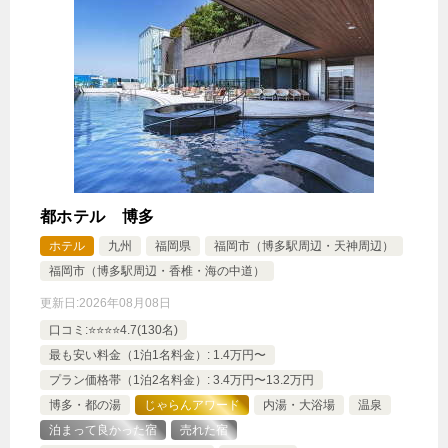
ッドルーム
1泊
大人1名
合計（税込）
12,396円
【選べるお部屋と価格】
12,396円
ファミリーフォース62平米/ダブルベ
ッド４台/２ベッドルーム
都ホテル 博多
17,106円
ガーデンテラス付スイートツイン
ホテル
九州
福岡県
福岡市（博多駅周辺・天神周辺）
43平米/ダブルベッド2台
福岡市（博多駅周辺・香椎・海の中道）
更新日:
2026年08月08日
口コミ:⭐️⭐️⭐️⭐️4.7(130名)
じゃらんで確認する
最も安い料金（1泊1名料金）: 1.4万円〜
プラン価格帯（1泊2名料金）: 3.4万円〜13.2万円
【ファミリー】におすすめ！VRゴーグル貸出プラン
博多・都の湯
じゃらんアワード
内湯・大浴場
温泉
♪
泊まって良かった宿
売れた宿