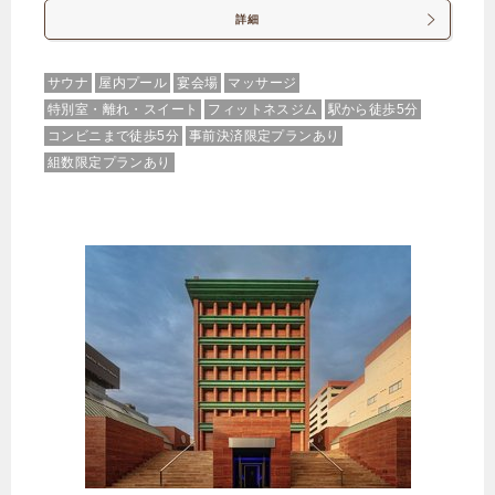
詳細
【選べるお部屋と価格】
13,375円
ファミリーフォース62平米/ダブルベ
サウナ
屋内プール
宴会場
マッサージ
ッド４台/２ベッドルーム
特別室・離れ・スイート
フィットネスジム
駅から徒歩5分
コンビニまで徒歩5分
事前決済限定プランあり
18,488円
ガーデンテラス付スイートツイン
組数限定プランあり
43平米/ダブルベッド2台
11,063円
グランドツイン 31平米/ダブルベッ
ド2台
じゃらんで確認する
オリジナル朝食！洋食弁当プラン
🍴朝食
IN
15:00-
OUT
-11:00
４ベッド
禁煙ルーム