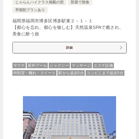
じゃらんハイクラス掲載の宿
部屋で朝食
🍴食事なし
IN
15:00-
OUT
-11:00
４ベッド
早期割プランあり
禁煙ルーム
福岡県福岡市博多区博多駅東２－１－１
【都心を忘れ、都心を愉しむ】天然温泉SPAで癒され、
美食に酔う旅
ファミリーフォース62平米/ダブルベッド４台/２ベ
詳細
ッドルーム
サウナ
屋外プール
ジャグジー
マッサージ
エステ設備
1泊
大人1名
合計（税込）
特別室・離れ・スイート
駅から徒歩5分
コンビニまで徒歩5分
13,292円
【選べるお部屋と価格】
13,292円
ファミリーフォース62平米/ダブルベ
ッド４台/２ベッドルーム
18,363円
ガーデンテラス付スイートツイン
43平米/ダブルベッド2台