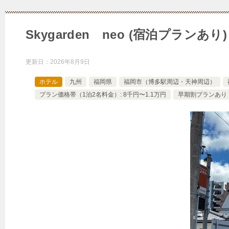
Skygarden neo (宿泊プラン
更新日：
2026年8月9日
ホテル
九州
福岡県
福岡市（博多駅周辺・天神周辺）
プラン価格帯（1泊2名料金）: 8千円〜1.1万円
早期割プランあり