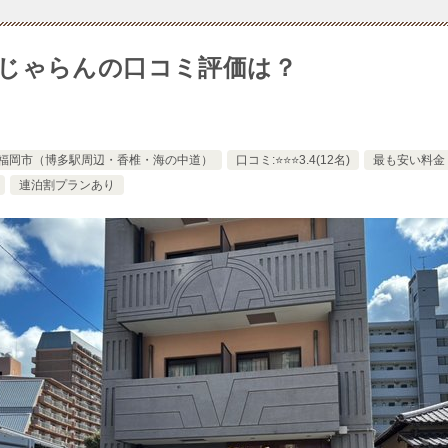
あり)じゃらんの口コミ評価は？
福岡市（博多駅周辺・香椎・海の中道）
口コミ:⭐️⭐️⭐️3.4(12名)
最も安い料金（
連泊割プランあり