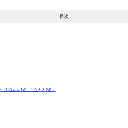
目次
ラン（1泊大人1名、1泊大人2名）