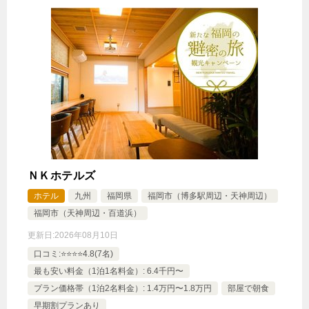
16,000円
【人気のバス・トイレ独立型】ハリ
ウッドツインルーム2名利用
じゃらんで確認する
【お得に泊まろう♪】ちょっと訳ありプラン☆全室禁
煙/素泊まり
ＮＫホテルズ
🍴食事なし
IN
14:00-
OUT
-11:00
その他
ホテル
九州
福岡県
福岡市（博多駅周辺・天神周辺）
禁煙ルーム
福岡市（天神周辺・百道浜）
更新日:
2026年08月10日
口コミ:⭐️⭐️⭐️⭐️4.8(7名)
最も安い料金（1泊1名料金）: 6.4千円〜
【訳あり/2名利用】お部屋タイプおまかせ 全室禁
プラン価格帯（1泊2名料金）: 1.4万円〜1.8万円
部屋で朝食
煙
早期割プランあり