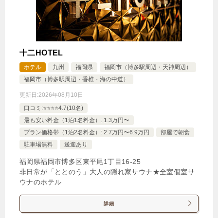
十二HOTEL
ホテル
九州
福岡県
福岡市（博多駅周辺・天神周辺）
福岡市（博多駅周辺・香椎・海の中道）
更新日:
2026年08月10日
口コミ:⭐️⭐️⭐️⭐️4.7(10名)
最も安い料金（1泊1名料金）: 1.3万円〜
プラン価格帯（1泊2名料金）: 2.7万円〜6.9万円
部屋で朝食
駐車場無料
送迎あり
福岡県福岡市博多区東平尾1丁目16‐25
非日常が「ととのう」大人の隠れ家サウナ★全室個室サ
ウナのホテル
詳細