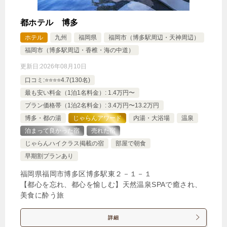
1泊
大人1名
合計（税込）
7,250円
都ホテル 博多
ホテル
九州
福岡県
福岡市（博多駅周辺・天神周辺）
【選べるお部屋と価格】
福岡市（博多駅周辺・香椎・海の中道）
7,250円
【多機能マッサージソファ付】ヒーリ
更新日:
2026年08月10日
ングダブルルーム2名利用
口コミ:⭐️⭐️⭐️⭐️4.7(130名)
最も安い料金（1泊1名料金）: 1.4万円〜
13,500円
【2人で過ごす時間を大切に】リフ
プラン価格帯（1泊2名料金）: 3.4万円〜13.2万円
レッシュツインルーム2名利用
博多・都の湯
じゃらんアワード
内湯・大浴場
温泉
泊まって良かった宿
売れた宿
10,500円
【人気のバス・トイレ独立型】ハリ
じゃらんハイクラス掲載の宿
部屋で朝食
ウッドツインルーム2名利用
早期割プランあり
7,000円
福岡県福岡市博多区博多駅東２－１－１
【全室マッサージクッション付】フォ
【都心を忘れ、都心を愉しむ】天然温泉SPAで癒され、
ルツァダブルルーム2名利用
美食に酔う旅
11,500円
【全室禁煙/角部屋】ベッド幅140cm
詳細