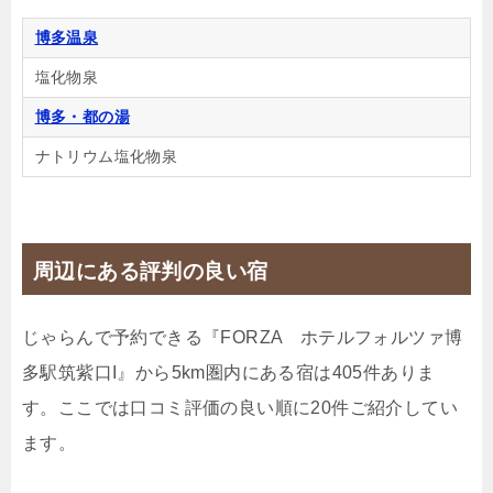
🍴朝食
IN
14:00-
OUT
-11:00
ツイン
禁煙ルーム
博多温泉
塩化物泉
博多・都の湯
ナトリウム塩化物泉
【2人で過ごす時間を大切に】リフレッシュツイン
ルーム2名利用
1泊
大人1名
合計（税込）
周辺にある評判の良い宿
19,750円
【選べるお部屋と価格】
じゃらんで予約できる『FORZA ホテルフォルツァ博
19,750円
【2人で過ごす時間を大切に】リフ
多駅筑紫口I』から5km圏内にある宿は405件ありま
レッシュツインルーム2名利用
す。ここでは口コミ評価の良い順に20件ご紹介してい
ます。
16,625円
【多機能シャワーパネル付】リラク
シングツインルーム2名利用