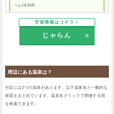
ーム2名利用
1泊
大人1名
合計（税込）
13,750円
空室情報はコチラ！
じゃらん
【選べるお部屋と価格】
13,750円
【多機能シャワーパネル付】リラク
シングツインルーム2名利用
16,875円
【2人で過ごす時間を大切に】リフ
レッシュツインルーム2名利用
周辺にある温泉は？
じゃらんで確認する
付近には2つの温泉があります。以下温泉名と一般的な
泉質をまとめています。温泉名クリックで関連する宿
を検索できます。
【スタンダードプラン】全室禁煙/朝食付 博多駅新
幹線側出口（筑紫口）徒歩1分★