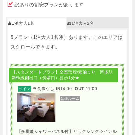
訳ありの割安プランがあります
👤1泊大人1名
👥1泊大人2名
5プラン（1泊大人1名時）あります。このエリアは
スクロールできます。
【スタンダードプラン】全室禁煙/素泊まり 博多駅
新幹線側出口（筑紫口）徒歩1分★
🍴食事なし
IN
14:00-
OUT
-11:00
ツイン
禁煙ルーム
【多機能シャワーパネル付】リラクシングツインル