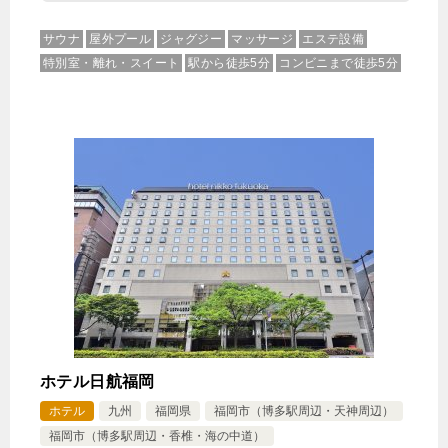
フォルツァルーム2名利用
7,500円
サウナ
屋外プール
ジャグジー
マッサージ
エステ設備
【贅沢なクイーンベッドの部屋】スー
特別室・離れ・スイート
駅から徒歩5分
コンビニまで徒歩5分
ペリアダブルルーム2名利用
7,750円
【大きなベッドとソファ付】デラック
スダブルルーム2名利用
じゃらんで確認する
【得割★駅近ステイプラン】全室禁煙/朝食付 博多
駅新幹線側出口 徒歩1分！
🍴朝食
IN
14:00-
OUT
-11:00
ツイン
禁煙ルーム
ホテル日航福岡
ホテル
九州
福岡県
福岡市（博多駅周辺・天神周辺）
福岡市（博多駅周辺・香椎・海の中道）