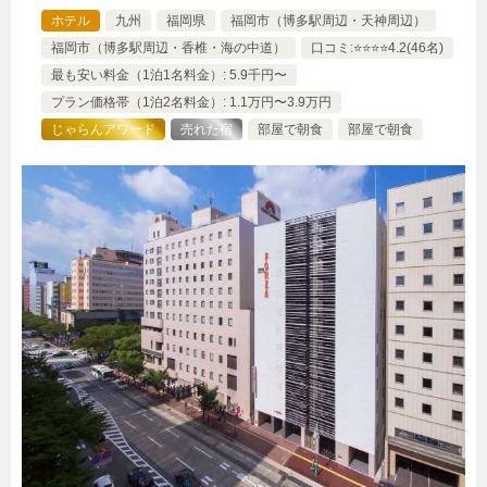
ホテル
九州
福岡県
福岡市（博多駅周辺・天神周辺）
福岡市（博多駅周辺・香椎・海の中道）
口コミ:⭐️⭐️⭐️⭐️4.2(46名)
最も安い料金（1泊1名料金）: 5.9千円〜
プラン価格帯（1泊2名料金）: 1.1万円〜3.9万円
じゃらんアワード
売れた宿
部屋で朝食
部屋で朝食