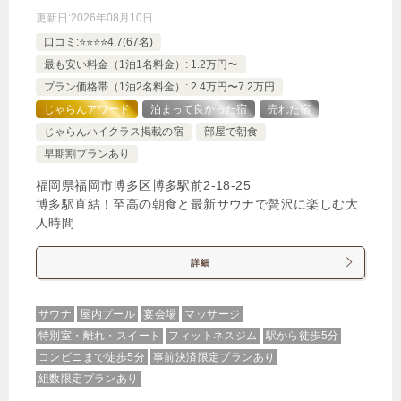
更新日:
2026年08月10日
【多機能シャワーパネル付】リラクシングツインル
口コミ:⭐️⭐️⭐️⭐️4.7(67名)
ーム2名利用
最も安い料金（1泊1名料金）: 1.2万円〜
1泊
大人1名
合計（税込）
プラン価格帯（1泊2名料金）: 2.4万円〜7.2万円
13,300円
じゃらんアワード
泊まって良かった宿
売れた宿
じゃらんハイクラス掲載の宿
部屋で朝食
早期割プランあり
【選べるお部屋と価格】
13,300円
福岡県福岡市博多区博多駅前2-18-25
【多機能シャワーパネル付】リラク
博多駅直結！至高の朝食と最新サウナで贅沢に楽しむ大
シングツインルーム2名利用
人時間
9,550円
【多機能マッサージソファ付】ヒーリ
詳細
ングダブルルーム2名利用
サウナ
屋内プール
宴会場
マッサージ
9,800円
【贅沢なクイーンベッドの部屋】スー
特別室・離れ・スイート
フィットネスジム
駅から徒歩5分
ペリアダブルルーム2名利用
コンビニまで徒歩5分
事前決済限定プランあり
組数限定プランあり
14,800円
【多機能マッサージソファ付】ヒー