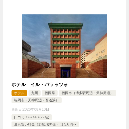
リングダブルルーム1名利用
10,050円
【大きなベッドとソファ付】デラッ
クスダブルルーム2名利用
12,800円
【人気のバス・トイレ独立型】ハリ
ウッドツインルーム2名利用
9,300円
【全室マッサージクッション付】フォ
ルツァダブルルーム2名利用
じゃらんで確認する
ホテル イル・パラッツォ
ホテル
九州
福岡県
福岡市（博多駅周辺・天神周辺）
福岡市（天神周辺・百道浜）
更新日:
2026年08月10日
口コミ:⭐️⭐️⭐️⭐️4.7(29名)
最も安い料金（1泊1名料金）: 1.5万円〜