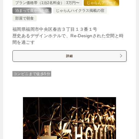
プラン価格帯（1泊2名料金）: 3万円〜
じゃらんアワード
泊まって良かった宿
じゃらんハイクラス掲載の宿
部屋で朝食
福岡県福岡市中央区春吉３丁目１３番１号
歴史あるデザインホテルで、Re-Designされた空間と時
間を過ごす
詳細
コンビニまで徒歩5分