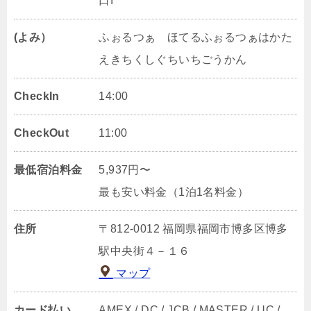
口I
(よみ）
ふぉるつぁ ほてるふぉるつぁはかた
えきちくしぐちいちごうかん
CheckIn
14:00
CheckOut
11:00
最低宿泊料金
5,937円〜
最も安い料金（1泊1名料金）
住所
〒812-0012 福岡県福岡市博多区博多
駅中央街４－１６
マップ
カード払い
AMEX / DC / JCB / MASTER / UC /