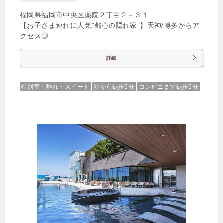
1泊
大人1名
合計（税込）
福岡県福岡市中央区薬院２丁目２－３１
5,937円
【お子さま連れに人気”都心の隠れ家”】天神/博多からア
クセス◎
詳細
じゃらんで確認する
特別室・離れ・スイート
駅から徒歩5分
コンビニまで徒歩5分
【得割★駅近ステイプラン】全室禁煙/素泊り 博多
駅新幹線側出口 徒歩1分！
🍴食事なし
IN
14:00-
OUT
-11:00
ダブル
禁煙ルーム
【多機能マッサージソファ付】ヒーリングダブルル
ーム2名利用