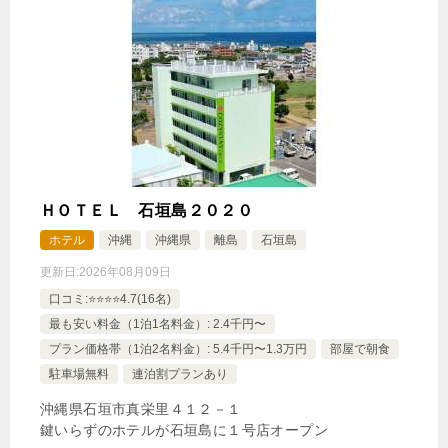
ＨＯＴＥＬ 石垣島２０２０
ホテル
沖縄
沖縄県
離島
石垣島
更新日:
2026年08月09日
口コミ:⭐️⭐️⭐️⭐️4.7(16名)
最も安い料金（1泊1名料金）: 2.4千円〜
プラン価格帯（1泊2名料金）: 5.4千円〜1.3万円
部屋で朝食
駐車場無料
連泊割プランあり
沖縄県石垣市真栄里４１２－１
鍵いらずのホテルが石垣島に１号店オープン