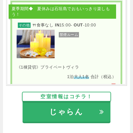
夏季期間◆ 夏休みは石垣島でおもいっきり楽しも
う！
🍴食事なし
IN
15:00-
OUT
-10:00
その他
禁煙ルーム
《1棟貸切》プライベートヴィラ
1泊
大人1名
合計（税込）
10,600円
空室情報はコチラ！
じゃらんで確認する
じゃらん
【 一棟貸切 】スーパー・コンビニ・飲食店、す