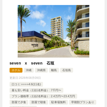
seven x seven 石垣
ホテル
沖縄
沖縄県
離島
石垣島
更新日:
2026年08月09日
口コミ:⭐️⭐️⭐️⭐️4.6(11名)
最も安い料金（1泊1名料金）: 7千円〜
プラン価格帯（1泊2名料金）: 2.4万円〜23.4万円
部屋で夕食
部屋で朝食
駐車場無料
早期割プランあり