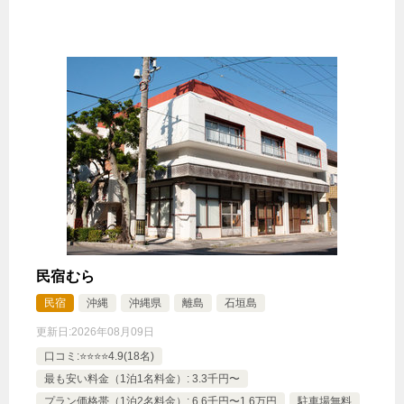
禁煙ルーム
《1棟貸切》プライベートヴィラ
1泊
大人1名
合計（税込）
11,800円
じゃらんで確認する
民宿むら
民宿
沖縄
沖縄県
離島
石垣島
更新日:
2026年08月09日
口コミ:⭐️⭐️⭐️⭐️4.9(18名)
最も安い料金（1泊1名料金）: 3.3千円〜
プラン価格帯（1泊2名料金）: 6.6千円〜1.6万円
駐車場無料