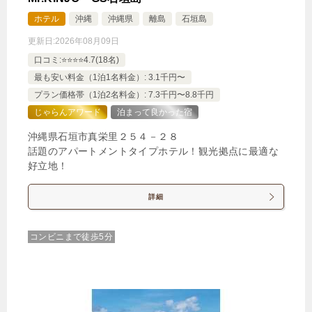
ホテル
沖縄
沖縄県
離島
石垣島
更新日:
2026年08月09日
口コミ:⭐️⭐️⭐️⭐️4.7(18名)
最も安い料金（1泊1名料金）: 3.1千円〜
プラン価格帯（1泊2名料金）: 7.3千円〜8.8千円
じゃらんアワード
泊まって良かった宿
沖縄県石垣市真栄里２５４－２８
話題のアパートメントタイプホテル！観光拠点に最適な
好立地！
詳細
コンビニまで徒歩5分