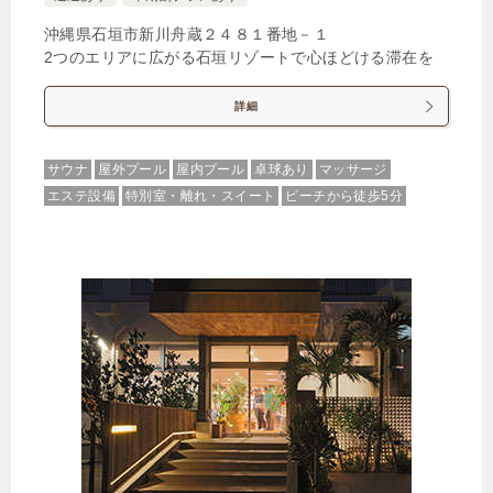
沖縄県石垣市新川舟蔵２４８１番地－１
2つのエリアに広がる石垣リゾートで心ほどける滞在を
詳細
サウナ
屋外プール
屋内プール
卓球あり
マッサージ
エステ設備
特別室・離れ・スイート
ビーチから徒歩5分