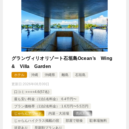
グランヴィリオリゾート石垣島Ocean’s Wing
& Villa Garden
ホテル
沖縄
沖縄県
離島
石垣島
更新日:
2026年08月09日
口コミ:⭐️⭐️⭐️⭐️4.6(57名)
最も安い料金（1泊1名料金）: 6.4千円〜
プラン価格帯（1泊2名料金）: 1.6万円〜5.5万円
じゃらんアワード
内湯・大浴場
売れた宿
じゃらんハイクラス掲載の宿
部屋で朝食
駐車場無料
送迎あり
早期割プランあり