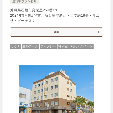
連泊割プランあり
沖縄県石垣市真栄里254番19
2024年9月9日開業。新石垣空港から車で約18分・マエ
サトビーチ近く
詳細
サウナ
屋外プール
ジャグジー
特別室・離れ・スイート