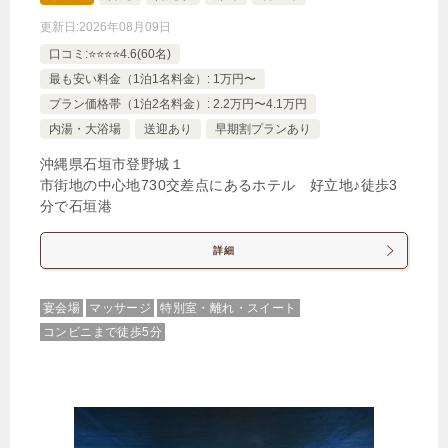
更新日:
2026年08月09日
口コミ:⭐️⭐️⭐️⭐️4.6(60名)
最も安い料金（1泊1名料金）: 1万円〜
プラン価格帯（1泊2名料金）: 2.2万円〜4.1万円
内湯・大浴場
送迎あり
早期割プランあり
沖縄県石垣市登野城１
市街地の中心地730交差点にあるホテル 好立地♪徒歩3
分で石垣港
詳細
宴会場
マッサージ
特別室・離れ・スイート
コンビニまで徒歩5分