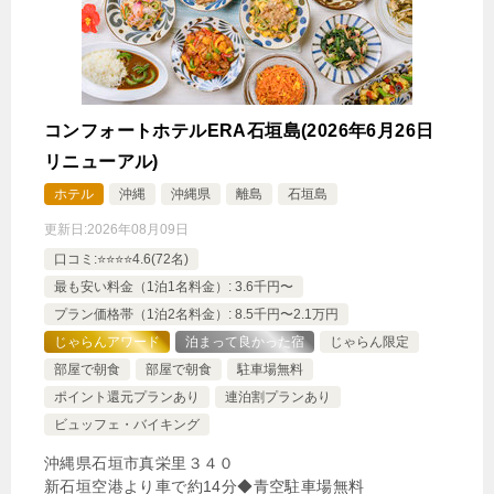
コンフォートホテルERA石垣島(2026年6月26日
リニューアル)
ホテル
沖縄
沖縄県
離島
石垣島
更新日:
2026年08月09日
口コミ:⭐️⭐️⭐️⭐️4.6(72名)
最も安い料金（1泊1名料金）: 3.6千円〜
プラン価格帯（1泊2名料金）: 8.5千円〜2.1万円
じゃらんアワード
泊まって良かった宿
じゃらん限定
部屋で朝食
部屋で朝食
駐車場無料
ポイント還元プランあり
連泊割プランあり
ビュッフェ・バイキング
沖縄県石垣市真栄里３４０
新石垣空港より車で約14分◆青空駐車場無料