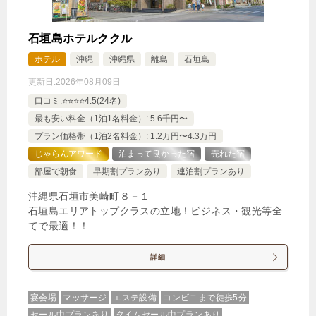
石垣島ホテルククル
ホテル
沖縄
沖縄県
離島
石垣島
更新日:
2026年08月09日
口コミ:⭐️⭐️⭐️⭐️4.5(24名)
最も安い料金（1泊1名料金）: 5.6千円〜
プラン価格帯（1泊2名料金）: 1.2万円〜4.3万円
じゃらんアワード
泊まって良かった宿
売れた宿
部屋で朝食
早期割プランあり
連泊割プランあり
沖縄県石垣市美崎町８－１
石垣島エリアトップクラスの立地！ビジネス・観光等全
てで最適！！
詳細
宴会場
マッサージ
エステ設備
コンビニまで徒歩5分
セール中プランあり
タイムセール中プランあり