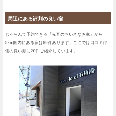
べて徒歩圏内の好立地！
🍴食事なし
IN
15:00-
OUT
-10:00
その他
周辺にある評判の良い宿
禁煙ルーム
じゃらんで予約できる『赤瓦のちいさなお家』から
5km圏内にある宿は89件あります。ここでは口コミ評
《1棟貸切》プライベートヴィラ
価の良い順に20件ご紹介しています。
1泊
大人1名
合計（税込）
11,800円
じゃらんで確認する
【 レジン作り体験 】人気のレジンアートで自分
だけの作品を♪