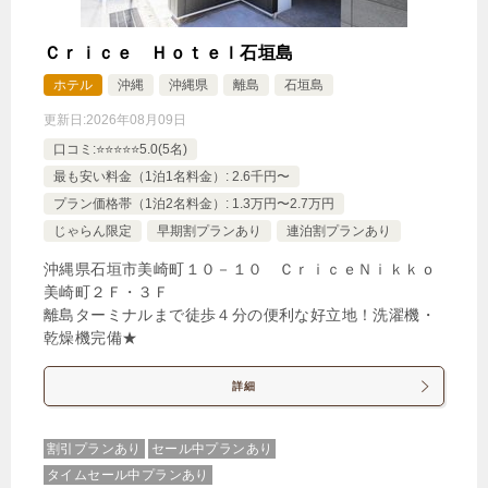
🍴食事なし
IN
15:00-
OUT
-10:00
その他
禁煙ルーム
Ｃｒｉｃｅ Ｈｏｔｅｌ石垣島
ホテル
沖縄
沖縄県
離島
石垣島
更新日:
2026年08月09日
口コミ:⭐️⭐️⭐️⭐️⭐️5.0(5名)
《1棟貸切》プライベートヴィラ
最も安い料金（1泊1名料金）: 2.6千円〜
1泊
大人1名
合計（税込）
プラン価格帯（1泊2名料金）: 1.3万円〜2.7万円
11,800円
じゃらん限定
早期割プランあり
連泊割プランあり
沖縄県石垣市美崎町１０－１０ ＣｒｉｃｅＮｉｋｋｏ
美崎町２Ｆ・３Ｆ
離島ターミナルまで徒歩４分の便利な好立地！洗濯機・
じゃらんで確認する
乾燥機完備★
詳細
【 クリアSUP体験 】足元まで海を感じるクリア
ボードのアクティビティ紹介！
割引プランあり
セール中プランあり
🍴食事なし
IN
15:00-
OUT
-10:00
その他
タイムセール中プランあり