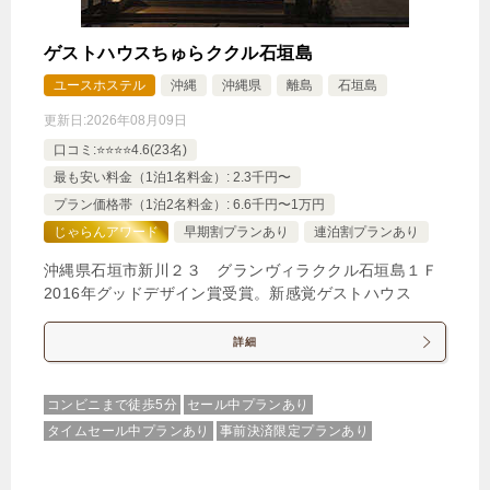
ゲストハウスちゅらククル石垣島
ユースホステル
沖縄
沖縄県
離島
石垣島
更新日:
2026年08月09日
口コミ:⭐️⭐️⭐️⭐️4.6(23名)
最も安い料金（1泊1名料金）: 2.3千円〜
プラン価格帯（1泊2名料金）: 6.6千円〜1万円
じゃらんアワード
早期割プランあり
連泊割プランあり
沖縄県石垣市新川２３ グランヴィラククル石垣島１Ｆ
2016年グッドデザイン賞受賞。新感覚ゲストハウス
詳細
コンビニまで徒歩5分
セール中プランあり
タイムセール中プランあり
事前決済限定プランあり