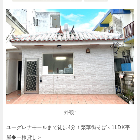
外観*
ユーグレナモールまで徒歩4分！繁華街そば＜1LDK平
屋◆一棟貸し＞