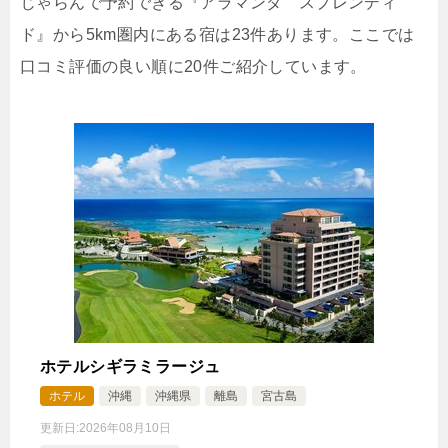
じゃらんで予約できる『アラマンダ スプレンディ
【ベストレート】エグゼクティブルーム指定＜ラウ
ド』から5km圏内にある宿は23件あります。ここでは
ンジアクセス付＞/朝食付
口コミ評価の良い順に20件ご紹介しています。
🍴朝食
IN
15:00-
OUT
-11:00
ツイン
禁煙ルーム
エグゼクティブオーシャンルーム＜ラウンジアクセ
ス付＞
1泊
大人1名
合計（税込）
32,560円
ホテルシギラミラージュ
じゃらんで確認する
ホテル
沖縄
沖縄県
離島
宮古島
更新日:
2026年08月10日