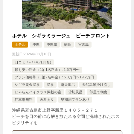
ホテル シギラミラージュ ビーチフロント
エグゼクティブオーシャンルーム＜ラウンジアクセ
ホテル
沖縄
沖縄県
離島
宮古島
ス付＞
更新日:
2026年08月10日
1泊
大人1名
合計（税込）
口コミ:⭐️⭐️⭐️⭐️4.7(13名)
27,670円
最も安い料金（1泊1名料金）: 1.6万円〜
プラン価格帯（1泊2名料金）: 5.3万円〜19.2万円
【選べるお部屋と価格】
シギラ黄金温泉
温泉
露天風呂
天然温泉掛け流し
27,670円
エグゼクティブオーシャンルーム＜
じゃらんハイクラス掲載の宿
貸切風呂
部屋で朝食
駐車場無料
送迎あり
早期割プランあり
ラウンジアクセス付＞
沖縄県宮古島市上野字新里１４０５－２７１
19,260円
スーペリアサンセットルーム（47平
ビーチを目の前に心解き放たれる空間と洗練されたホス
ピタリティを
米/2F-6F）