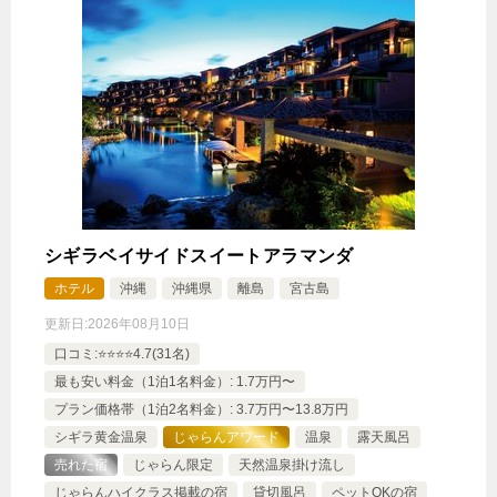
ド・ロフト付 ラウンジアクセス
100,320円
ガーデンプールスイート1ベッドル
ーム＜ラウンジアクセス付＞
じゃらんで確認する
【早期割90】90日前予約早取りプラン＜事前決済限
定＞/朝食付
シギラベイサイドスイートアラマンダ
ホテル
沖縄
沖縄県
離島
宮古島
🍴朝食
IN
15:00-
OUT
-11:00
ツイン
禁煙ルーム
更新日:
2026年08月10日
口コミ:⭐️⭐️⭐️⭐️4.7(31名)
最も安い料金（1泊1名料金）: 1.7万円〜
プラン価格帯（1泊2名料金）: 3.7万円〜13.8万円
シギラ黄金温泉
じゃらんアワード
温泉
露天風呂
エグゼクティブサンライズルーム＜ラウンジアクセ
売れた宿
じゃらん限定
天然温泉掛け流し
ス付＞
じゃらんハイクラス掲載の宿
貸切風呂
ペットOKの宿