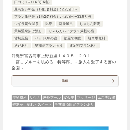
口コミ:⭐️⭐️⭐️⭐️4.8(16名)
【ベストレート】プライベートプール付きのスイー
ト＜ラウンジ利用・レンタルカート付＞/朝食付
最も安い料金（1泊1名料金）: 2.2万円〜
プラン価格帯（1泊2名料金）: 4.8万円〜33.9万円
🍴朝食
IN
15:00-
OUT
-11:00
４ベッド
シギラ黄金温泉
温泉
露天風呂
じゃらん限定
特別室・スイート・離れ
禁煙ルーム
天然温泉掛け流し
じゃらんハイクラス掲載の宿
貸切風呂
ペットOKの宿
部屋で朝食
駐車場無料
送迎あり
早期割プランあり
連泊割プランあり
沖縄県宮古島市上野新里１４０５－２０１
宮古ブルーを眺める「特等席」～旅人を魅了する蒼の
楽園～
プールヴィラスイート デイベッド・ロフト付 ラ
ウンジアクセス
詳細
1泊
大人1名
合計（税込）
92,400円
展望風呂
サウナ
屋外プール
宴会場
マッサージ
エステ設備
特別室・離れ・スイート
事前決済限定プランあり
【選べるお部屋と価格】
92,400円
プールヴィラスイート デイベッ