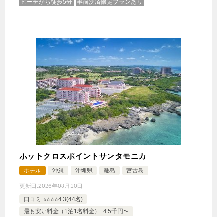
ビーチから徒歩5分
事前決済限定プランあり
21,230円
じゃらんで確認する
【リゾート利用券付】お得にレストランやショッピ
ングを楽しむ宮古島旅/朝食付＜エグゼクティブルー
ム＞
🍴朝食
IN
15:00-
OUT
-11:00
ツイン
禁煙ルーム
ホットクロスポイントサンタモニカ
ホテル
沖縄
沖縄県
離島
宮古島
更新日:
2026年08月10日
エグゼクティブオーシャンルーム＜ラウンジアクセ
口コミ:⭐️⭐️⭐️⭐️4.3(44名)
ス付＞
最も安い料金（1泊1名料金）: 4.5千円〜