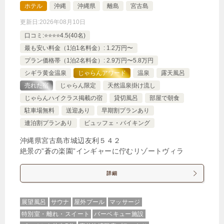
ウンジアクセス
ホテル
沖縄
沖縄県
離島
宮古島
1泊
大人1名
合計（税込）
更新日:
2026年08月10日
78,540円
口コミ:⭐️⭐️⭐️⭐️4.5(40名)
最も安い料金（1泊1名料金）: 1.2万円〜
プラン価格帯（1泊2名料金）: 2.9万円〜5.8万円
じゃらんで確認する
シギラ黄金温泉
じゃらんアワード
温泉
露天風呂
売れた宿
じゃらん限定
天然温泉掛け流し
じゃらんハイクラス掲載の宿
貸切風呂
部屋で朝食
【リゾート利用券付】お得にレストランやショッピ
駐車場無料
送迎あり
早期割プランあり
ングを楽しむ宮古島ステイ/朝食付
連泊割プランあり
ビュッフェ・バイキング
🍴朝食
IN
15:00-
OUT
-11:00
ツイン
禁煙ルーム
沖縄県宮古島市城辺友利５４２
絶景の”蒼の楽園”インギャーに佇むリゾートヴィラ
詳細
展望風呂
サウナ
屋外プール
マッサージ
スーペリアサンセットルーム（47平米/2F-6F）
特別室・離れ・スイート
バーベキュー施設
1泊
大人1名
合計（税込）