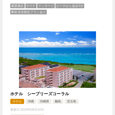
展望風呂
サウナ
マッサージ
ビーチから徒歩5分
事前決済限定プランあり
ガーデンプールスイート1ベッドルーム＜ラウンジ
アクセス付＞
1泊
大人1名
合計（税込）
95,300円
じゃらんで確認する
ホテル シーブリーズコーラル
ホテル
沖縄
沖縄県
離島
宮古島
更新日:
2026年08月10日