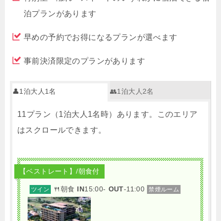
泊プランがあります
早めの予約でお得になるプランが選べます
事前決済限定のプランがあります
👤1泊大人1名
👥1泊大人2名
11プラン（1泊大人1名時）あります。このエリア
はスクロールできます。
【ベストレート】/朝食付
🍴朝食
IN
15:00-
OUT
-11:00
ツイン
禁煙ルーム