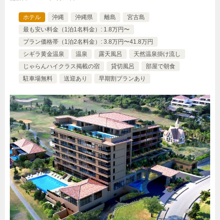
ホテル
沖縄
沖縄県
離島
宮古島
最も安い料金（1泊1名料金）: 1.8万円〜
プラン価格帯（1泊2名料金）: 3.8万円〜41.8万円
シギラ黄金温泉
温泉
露天風呂
天然温泉掛け流し
じゃらんハイクラス掲載の宿
貸切風呂
部屋で朝食
駐車場無料
送迎あり
早期割プランあり