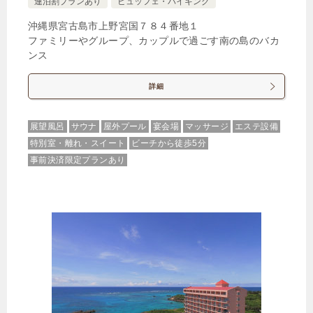
連泊割プランあり
ビュッフェ・バイキング
【2食付】～マラルンガ和琉創作～特別コースを味わ
うALLAMANDA Dinner
沖縄県宮古島市上野宮国７８４番地１
ファミリーやグループ、カップルで過ごす南の島のバカ
🍴朝食・夕食
IN
15:00-
OUT
-11:00
４ベッド
ンス
特別室・スイート・離れ
禁煙ルーム
詳細
展望風呂
サウナ
屋外プール
宴会場
マッサージ
エステ設備
特別室・離れ・スイート
ビーチから徒歩5分
事前決済限定プランあり
プールヴィラスイート デイベッド・ロフト付 ラ
ウンジアクセス
1泊
大人1名
合計（税込）
103,400円
【選べるお部屋と価格】
103,400円
プールヴィラスイート デイベッ