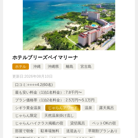
ウンジアクセス
1泊
大人1名
合計（税込）
103,400円
【選べるお部屋と価格】
103,400円
プールヴィラスイート デイベッ
ド・ロフト付 ラウンジアクセス
ホテルブリーズベイマリーナ
ホテル
沖縄
沖縄県
離島
宮古島
43,560円
エグゼクティブオーシャンルーム＜
更新日:
2026年08月10日
ラウンジアクセス付＞
口コミ:⭐️⭐️⭐️⭐️4.2(60名)
43,560円
エグゼクティブサンライズルーム＜
最も安い料金（1泊1名料金）: 7.8千円〜
プラン価格帯（1泊2名料金）: 2.5万円〜5.1万円
ラウンジアクセス付＞
シギラ黄金温泉
じゃらんアワード
温泉
露天風呂
じゃらん限定
天然温泉掛け流し
じゃらんで確認する
じゃらんハイクラス掲載の宿
貸切風呂
ペットOKの宿
部屋で朝食
駐車場無料
送迎あり
早期割プランあり