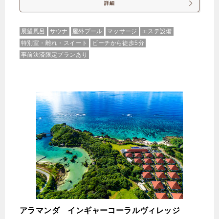
85,270円
ガーデンプールスイート1ベッドル
詳細
ーム＜ラウンジアクセス付＞
展望風呂
サウナ
屋外プール
マッサージ
エステ設備
特別室・離れ・スイート
ビーチから徒歩5分
じゃらんで確認する
事前決済限定プランあり
【プールヴィラスイート指定】プール・ジャグジー
付ヴィラで心を解きほぐす旅＜事前決済専用＞/朝食
付
🍴朝食
IN
15:00-
OUT
-11:00
４ベッド
特別室・スイート・離れ
禁煙ルーム
プールヴィラスイート デイベッド・ロフト付 ラ
アラマンダ インギャーコーラルヴィレッジ