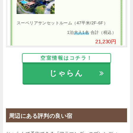
スーペリアサンセットルーム（47平米/2F-6F）
1泊
大人1名
合計（税込）
21,230円
【選べるお部屋と価格】
空室情報はコチラ！
21,230円
スーペリアサンセットルーム（47平
じゃらん
米/2F-6F）
23,540円
デラックスサンセットルーム（56平
米/2F-6F）
周辺にある評判の良い宿
じゃらんで確認する