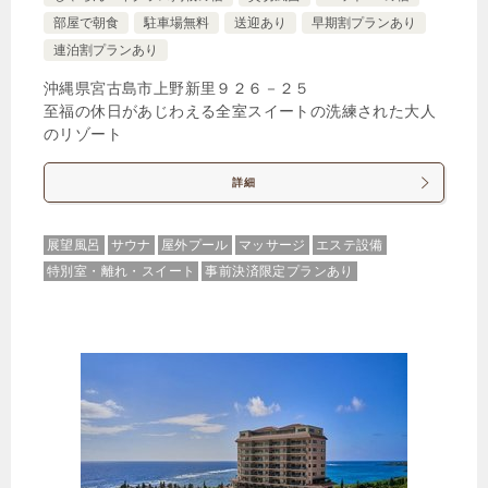
部屋で朝食
駐車場無料
送迎あり
早期割プランあり
1泊
大人1名
合計（税込）
連泊割プランあり
29,300円
沖縄県宮古島市上野新里９２６－２５
至福の休日があじわえる全室スイートの洗練された大人
【選べるお部屋と価格】
のリゾート
29,300円
エグゼクティブサンライズルーム＜
詳細
ラウンジアクセス付＞
90,280円
ガーデンプールスイート1ベッドル
展望風呂
サウナ
屋外プール
マッサージ
エステ設備
ーム＜ラウンジアクセス付＞
特別室・離れ・スイート
事前決済限定プランあり
じゃらんで確認する
【早期割120】120日前予約早取りプラン＜事前決済
限定＞/朝食付
🍴朝食
IN
15:00-
OUT
-11:00
ツイン
禁煙ルーム