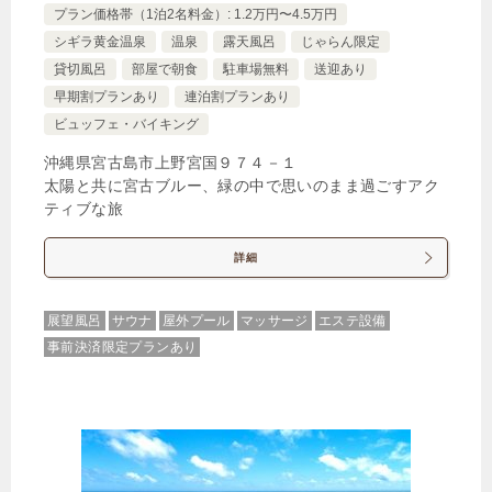
1泊
大人1名
合計（税込）
プラン価格帯（1泊2名料金）: 1.2万円〜4.5万円
シギラ黄金温泉
温泉
露天風呂
じゃらん限定
32,560円
貸切風呂
部屋で朝食
駐車場無料
送迎あり
早期割プランあり
連泊割プランあり
ビュッフェ・バイキング
じゃらんで確認する
沖縄県宮古島市上野宮国９７４－１
太陽と共に宮古ブルー、緑の中で思いのまま過ごすアク
ティブな旅
【2食付】～with blue～特別コースを味わう
ALLAMANDA Dinner
詳細
🍴朝食・夕食
IN
15:00-
OUT
-11:00
４ベッド
特別室・スイート・離れ
禁煙ルーム
展望風呂
サウナ
屋外プール
マッサージ
エステ設備
事前決済限定プランあり
プールヴィラスイート デイベッド・ロフト付 ラ