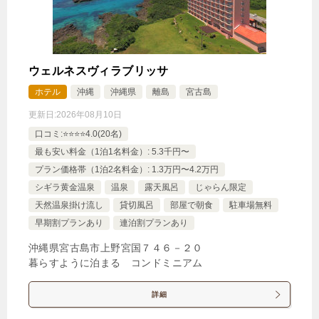
ド・ロフト付 ラウンジアクセス
43,560円
エグゼクティブオーシャンルーム＜
ラウンジアクセス付＞
ウェルネスヴィラブリッサ
43,560円
エグゼクティブサンライズルーム＜
ホテル
沖縄
沖縄県
離島
宮古島
ラウンジアクセス付＞
更新日:
2026年08月10日
口コミ:⭐️⭐️⭐️⭐️4.0(20名)
最も安い料金（1泊1名料金）: 5.3千円〜
じゃらんで確認する
プラン価格帯（1泊2名料金）: 1.3万円〜4.2万円
シギラ黄金温泉
温泉
露天風呂
じゃらん限定
【8月厳選】島の恵みと自然に抱かれる、大人のため
天然温泉掛け流し
貸切風呂
部屋で朝食
駐車場無料
のプレミアムホテル/朝食付
早期割プランあり
連泊割プランあり
🍴朝食
IN
15:00-
OUT
-11:00
ツイン
沖縄県宮古島市上野宮国７４６－２０
暮らすように泊まる コンドミニアム
特別室・スイート・離れ
禁煙ルーム
詳細