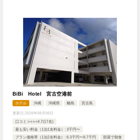
BiBi Hotel 宮古空港前
ホテル
沖縄
沖縄県
離島
宮古島
更新日:
2026年08月06日
口コミ:⭐️⭐️⭐️⭐️4.7(17名)
最も安い料金（1泊1名料金）: 3千円〜
プラン価格帯（1泊2名料金）: 6.3千円〜9.7千円
部屋で朝食