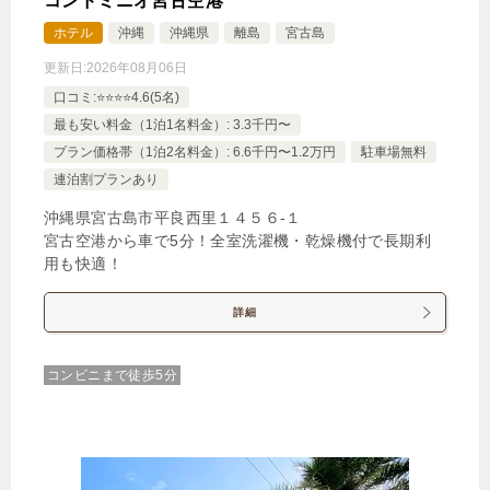
コンドミニオ宮古空港
ホテル
沖縄
沖縄県
離島
宮古島
更新日:
2026年08月06日
口コミ:⭐️⭐️⭐️⭐️4.6(5名)
最も安い料金（1泊1名料金）: 3.3千円〜
プラン価格帯（1泊2名料金）: 6.6千円〜1.2万円
駐車場無料
連泊割プランあり
沖縄県宮古島市平良西里１４５６‐１
宮古空港から車で5分！全室洗濯機・乾燥機付で長期利
用も快適！
詳細
コンビニまで徒歩5分