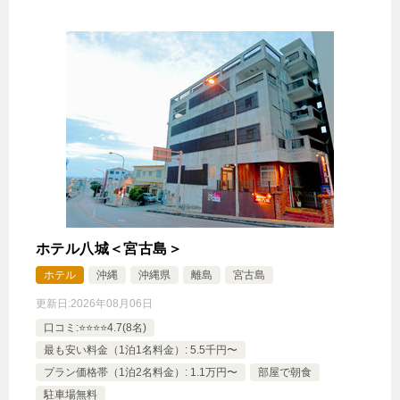
ホテル八城＜宮古島＞
ホテル
沖縄
沖縄県
離島
宮古島
更新日:
2026年08月06日
口コミ:⭐️⭐️⭐️⭐️4.7(8名)
最も安い料金（1泊1名料金）: 5.5千円〜
プラン価格帯（1泊2名料金）: 1.1万円〜
部屋で朝食
駐車場無料