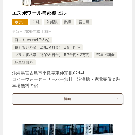
エスポワール与那覇ビル
ホテル
沖縄
沖縄県
離島
宮古島
更新日:
2026年08月06日
口コミ:⭐️⭐️⭐️⭐️4.7(8名)
最も安い料金（1泊1名料金）: 1.9千円〜
プラン価格帯（1泊2名料金）: 5.7千円〜2万円
部屋で朝食
駐車場無料
沖縄県宮古島市平良字東仲宗根624‐4
ロビーウォーターサーバー無料｜洗濯機・家電完備＆駐
車場無料の宿
詳細