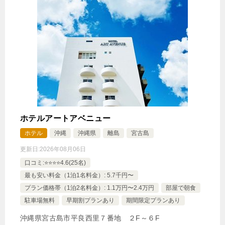
ホテルアートアベニュー
ホテル
沖縄
沖縄県
離島
宮古島
更新日:
2026年08月06日
口コミ:⭐️⭐️⭐️⭐️4.6(25名)
最も安い料金（1泊1名料金）: 5.7千円〜
プラン価格帯（1泊2名料金）: 1.1万円〜2.4万円
部屋で朝食
駐車場無料
早期割プランあり
期間限定プランあり
沖縄県宮古島市平良西里７番地 ２F～６F