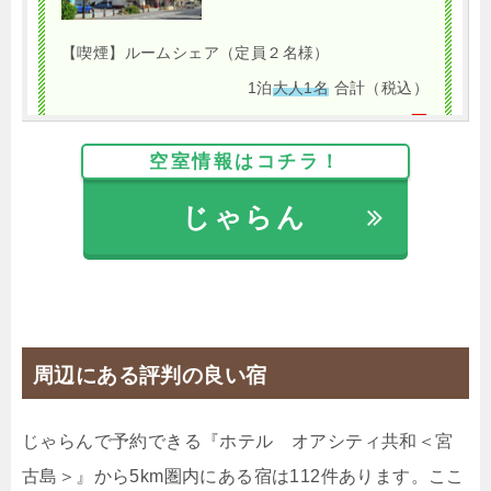
【喫煙】ルームシェア（定員２名様）
1泊
大人1名
合計（税込）
4,300円
空室情報はコチラ！
じゃらんで確認する
じゃらん
朝はのんびり派におすすめ☆お食事なしのシンプル
プラン（素泊まり）
🍴食事なし
IN
15:00-
OUT
-10:00
ツイン
周辺にある評判の良い宿
じゃらんで予約できる『ホテル オアシティ共和＜宮
古島＞』から5km圏内にある宿は112件あります。ここ