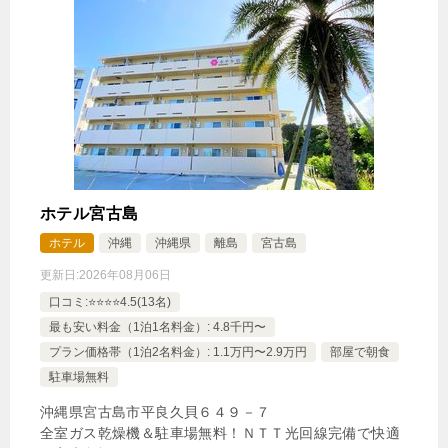
ホテル宮古島
ホテル
沖縄
沖縄県
離島
宮古島
更新日:
2026年08月06日
口コミ:⭐️⭐️⭐️⭐️4.5(13名)
最も安い料金（1泊1名料金）: 4.8千円〜
プラン価格帯（1泊2名料金）: 1.1万円〜2.9万円
部屋で朝食
駐車場無料
沖縄県宮古島市平良久貝６４９－７
全室ガス乾燥機＆駐車場無料！ＮＴＴ光回線完備で快適