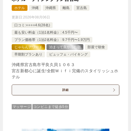
ホテル
沖縄
沖縄県
離島
宮古島
更新日:
2026年08月06日
口コミ:⭐️⭐️⭐️⭐️4.6(28名)
最も安い料金（1泊1名料金）: 4.5千円〜
プラン価格帯（1泊2名料金）: 9.7千円〜1.9万円
じゃらんアワード
泊まって良かった宿
部屋で朝食
早期割プランあり
ビュッフェ・バイキング
沖縄県宮古島市平良久貝１０６３
宮古新都心に誕生!全館Ｗｉｆｉ完備のスタイリッシュホ
テル
詳細
マッサージ
コンビニまで徒歩5分