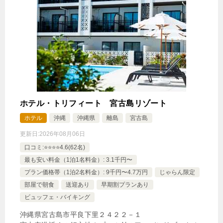
ホテル・トリフィート 宮古島リゾート
ホテル
沖縄
沖縄県
離島
宮古島
更新日:
2026年08月06日
口コミ:⭐️⭐️⭐️⭐️4.6(62名)
最も安い料金（1泊1名料金）: 3.1千円〜
プラン価格帯（1泊2名料金）: 9千円〜4.7万円
じゃらん限定
部屋で朝食
送迎あり
早期割プランあり
ビュッフェ・バイキング
沖縄県宮古島市平良下里２４２２－１