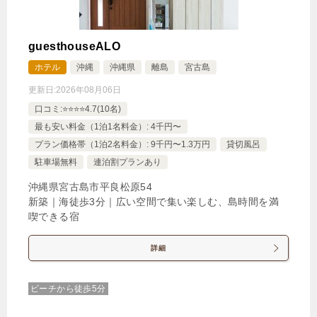
guesthouseALO
ホテル
沖縄
沖縄県
離島
宮古島
更新日:
2026年08月06日
口コミ:⭐️⭐️⭐️⭐️4.7(10名)
最も安い料金（1泊1名料金）: 4千円〜
プラン価格帯（1泊2名料金）: 9千円〜1.3万円
貸切風呂
駐車場無料
連泊割プランあり
沖縄県宮古島市平良松原54
新築｜海徒歩3分｜広い空間で集い楽しむ、島時間を満
喫できる宿
詳細
ビーチから徒歩5分