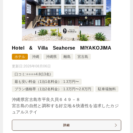
5,300円
【禁煙】和室（定員４名様）
6,000円
【喫煙】和洋室（定員４名様）
4,800円
【禁煙】和室（定員６名様）
5,900円
【喫煙】和室（定員２名様）
Hotel & Villa Seahorse MIYAKOJIMA
ホテル
沖縄
沖縄県
離島
宮古島
じゃらんで確認する
更新日:
2026年08月06日
口コミ:⭐️⭐️⭐️⭐️4.8(13名)
最も安い料金（1泊1名料金）: 1.3万円〜
プラン価格帯（1泊2名料金）: 1.3万円〜2.8万円
駐車場無料
沖縄県宮古島市平良久貝６４９－８
宮古島の自然と調和する好立地＆快適性を追求したカジ
ュアルステイ
詳細