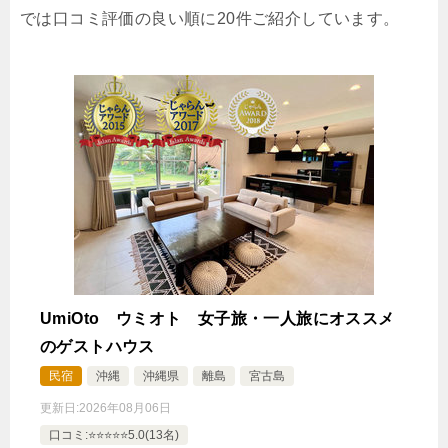
【喫煙】ツインルーム
では口コミ評価の良い順に20件ご紹介しています。
1泊
大人1名
合計（税込）
6,400円
【選べるお部屋と価格】
6,400円
【喫煙】ツインルーム
6,400円
【禁煙】ツインルーム
5,800円
【禁煙】和室（定員４名様）
6,500円
【喫煙】和洋室（定員４名様）
UmiOto ウミオト 女子旅・一人旅にオススメ
5,300円
【禁煙】和室（定員６名様）
のゲストハウス
6,400円
【喫煙】和室（定員２名様）
民宿
沖縄
沖縄県
離島
宮古島
更新日:
2026年08月06日
じゃらんで確認する
口コミ:⭐️⭐️⭐️⭐️⭐️5.0(13名)