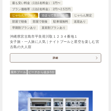
最も安い料金（1泊1名料金）: 1円〜
プラン価格帯（1泊2名料金）: 2円〜2.5万円
【エコ連泊】お食事なし☆スタンダードなシンプル
じゃらんアワード
泊まって良かった宿
じゃらん限定
プラン（素泊まり）
部屋で朝食
部屋で朝食
駐車場無料
送迎あり
🍴食事なし
IN
15:00-
OUT
-10:00
ツイン
早期割プランあり
直前割プランあり
沖縄県宮古島市平良荷川取１２３４番地１
女子旅・一人旅に人気｜ナイトプールと星空を楽しむ宮
古島の大人宿
詳細
【喫煙】ツインルーム
1泊
大人1名
合計（税込）
屋外プール
ビーチから徒歩5分
5,900円
【選べるお部屋と価格】
5,900円
【喫煙】ツインルーム
5,900円
【禁煙】ツインルーム