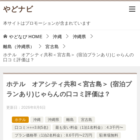
やどナビ
本サイトはプロモーションが含まれています
やどなび
HOME
沖縄
沖縄県
離島（沖縄県）
宮古島
ホテル オアシティ共和＜宮古島＞ (宿泊プランあり)じゃらんの
口コミ評価は？
ホテル オアシティ共和＜宮古島＞ (宿泊プ
ランあり)じゃらんの口コミ評価は？
更新日：
2026年8月6日
ホテル
沖縄
沖縄県
離島
宮古島
口コミ:⭐️⭐️⭐️3.8(5名)
最も安い料金（1泊1名料金）: 4.3千円〜
プラン価格帯（1泊2名料金）: 8.6千円〜2万円
駐車場無料