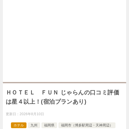
ＨＯＴＥＬ ＦＵＮ じゃらんの口コミ評価
は星４以上！(宿泊プランあり)
更新日：
2026年8月10日
ホテル
九州
福岡県
福岡市（博多駅周辺・天神周辺）