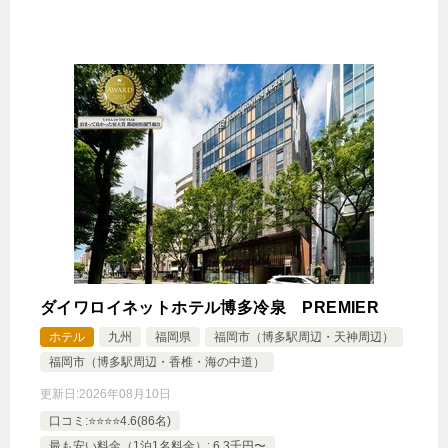
ダイワロイネットホテル博多冷泉 PREMIER
ホテル
九州
福岡県
福岡市（博多駅周辺・天神周辺）
福岡市（博多駅周辺・香椎・海の中道）
更新日:
2026年08月10日
口コミ:⭐️⭐️⭐️⭐️4.6(86名)
最も安い料金（1泊1名料金）: 6.3千円〜