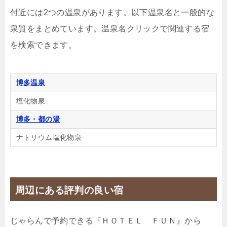
付近には2つの温泉があります。以下温泉名と一般的な
洋室（トイレ・シャワー別）
泉質をまとめています。温泉名クリックで関連する宿
1泊
大人1名
合計（税込）
を検索できます。
7,000円
博多温泉
じゃらんで確認する
塩化物泉
博多・都の湯
ナトリウム塩化物泉
周辺にある評判の良い宿
じゃらんで予約できる『ＨＯＴＥＬ ＦＵＮ』から