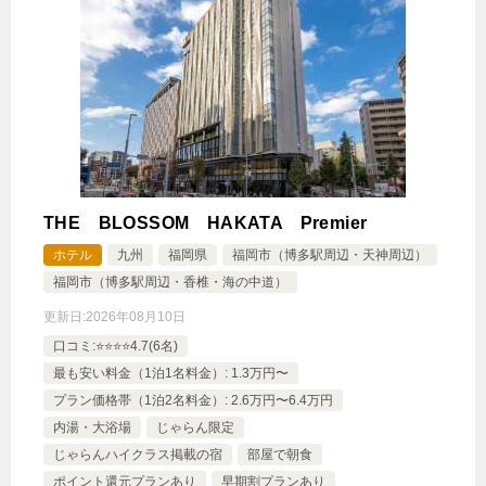
THE BLOSSOM HAKATA Premier
ホテル
九州
福岡県
福岡市（博多駅周辺・天神周辺）
福岡市（博多駅周辺・香椎・海の中道）
更新日:
2026年08月10日
口コミ:⭐️⭐️⭐️⭐️4.7(6名)
最も安い料金（1泊1名料金）: 1.3万円〜
プラン価格帯（1泊2名料金）: 2.6万円〜6.4万円
内湯・大浴場
じゃらん限定
じゃらんハイクラス掲載の宿
部屋で朝食
ポイント還元プランあり
早期割プランあり