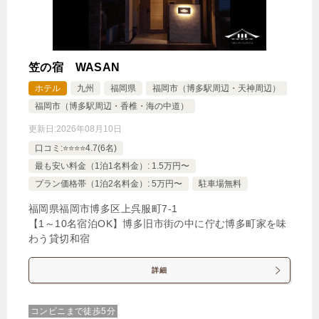
笠の宿 WASAN
ホテル
九州
福岡県
福岡市（博多駅周辺・天神周辺）
福岡市（博多駅周辺・香椎・海の中道）
更新日:
2026年08月10日
口コミ:⭐️⭐️⭐️⭐️4.7(6名)
最も安い料金（1泊1名料金）: 1.5万円〜
プラン価格帯（1泊2名料金）: 5万円〜
駐車場無料
福岡県福岡市博多区上呉服町7‐1
【1～10名宿泊OK】博多旧市街の中に佇む博多町家を味
わう貸切和宿
詳細
コンビニまで徒歩5分