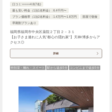
口コミ:⭐️⭐️⭐️⭐️4.8(7名)
最も安い料金（1泊1名料金）: 6.4千円〜
プラン価格帯（1泊2名料金）: 1.4万円〜1.8万円
部屋で朝食
早期割プランあり
福岡県福岡市中央区薬院２丁目２－３１
【お子さま連れに人気”都心の隠れ家”】天神/博多からア
クセス◎
詳細
特別室・離れ・スイート
駅から徒歩5分
コンビニまで徒歩5分