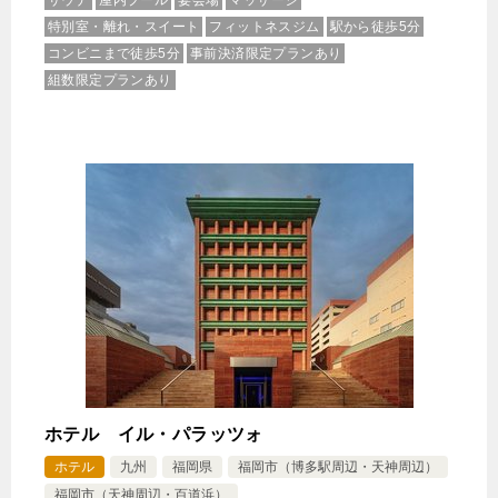
サウナ
屋内プール
宴会場
マッサージ
特別室・離れ・スイート
フィットネスジム
駅から徒歩5分
コンビニまで徒歩5分
事前決済限定プランあり
組数限定プランあり
ホテル イル・パラッツォ
ホテル
九州
福岡県
福岡市（博多駅周辺・天神周辺）
福岡市（天神周辺・百道浜）