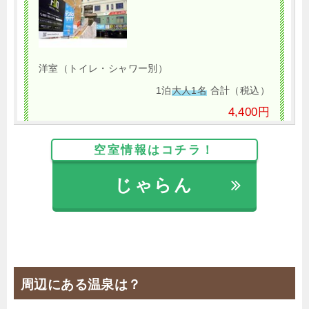
洋室（トイレ・シャワー別）
1泊
大人1名
合計（税込）
4,400円
空室情報はコチラ！
じゃらんで確認する
じゃらん
【現地決済でシンプル素泊まり】IN ~21:00まで
🍴食事なし
IN
15:00-
OUT
-10:00
セミダブル
禁煙ルーム
周辺にある温泉は？