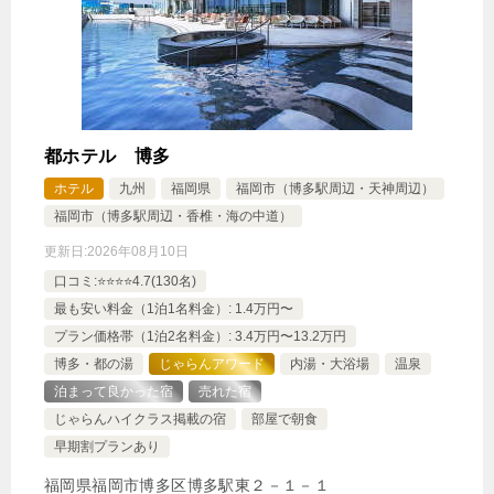
都ホテル 博多
ホテル
九州
福岡県
福岡市（博多駅周辺・天神周辺）
福岡市（博多駅周辺・香椎・海の中道）
更新日:
2026年08月10日
口コミ:⭐️⭐️⭐️⭐️4.7(130名)
最も安い料金（1泊1名料金）: 1.4万円〜
プラン価格帯（1泊2名料金）: 3.4万円〜13.2万円
博多・都の湯
じゃらんアワード
内湯・大浴場
温泉
泊まって良かった宿
売れた宿
じゃらんハイクラス掲載の宿
部屋で朝食
早期割プランあり
福岡県福岡市博多区博多駅東２－１－１