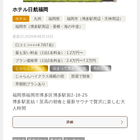
ホテル日航福岡
ホテル
九州
福岡県
福岡市（博多駅周辺・天神周辺）
福岡市（博多駅周辺・香椎・海の中道）
更新日:
2026年08月10日
口コミ:⭐️⭐️⭐️⭐️4.7(67名)
最も安い料金（1泊1名料金）: 1.2万円〜
プラン価格帯（1泊2名料金）: 2.4万円〜7.2万円
じゃらんアワード
泊まって良かった宿
売れた宿
じゃらんハイクラス掲載の宿
部屋で朝食
早期割プランあり
福岡県福岡市博多区博多駅前2-18-25
博多駅直結！至高の朝食と最新サウナで贅沢に楽しむ大
人時間
詳細