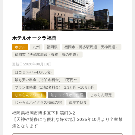
ホテルオークラ福岡
ホテル
九州
福岡県
福岡市（博多駅周辺・天神周辺）
福岡市（博多駅周辺・香椎・海の中道）
更新日:
2026年08月10日
口コミ:⭐️⭐️⭐️⭐️4.6(85名)
最も安い料金（1泊1名料金）: 1万円〜
プラン価格帯（1泊2名料金）: 2.3万円〜16.8万円
じゃらんアワード
泊まって良かった宿
じゃらん限定
じゃらんハイクラス掲載の宿
部屋で朝食
福岡県福岡市博多区下川端町3-2
【天神や博多にも便利な好立地】2025年10月より全室禁
煙となります