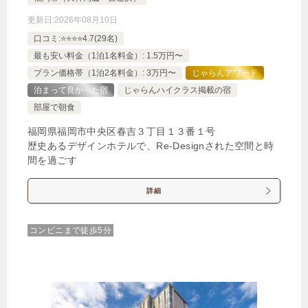
更新日:
2026年08月10日
口コミ:⭐️⭐️⭐️⭐️4.7(29名)
最も安い料金（1泊1名料金）: 1.5万円〜
プラン価格帯（1泊2名料金）: 3万円〜
じゃらんアワード
泊まって良かった宿
じゃらんハイクラス掲載の宿
部屋で朝食
福岡県福岡市中央区春吉３丁目１３番１号
歴史あるデザインホテルで、Re-Designされた空間と時
間を過ごす
詳細
コンビニまで徒歩5分