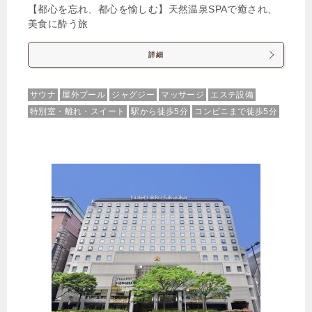
【都心を忘れ、都心を愉しむ】天然温泉SPAで癒され、
美食に酔う旅
詳細
サウナ
屋外プール
ジャグジー
マッサージ
エステ設備
特別室・離れ・スイート
駅から徒歩5分
コンビニまで徒歩5分