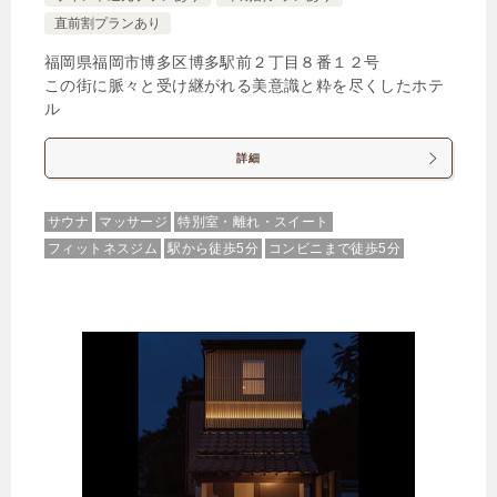
直前割プランあり
福岡県福岡市博多区博多駅前２丁目８番１２号
この街に脈々と受け継がれる美意識と粋を尽くしたホテ
ル
詳細
サウナ
マッサージ
特別室・離れ・スイート
フィットネスジム
駅から徒歩5分
コンビニまで徒歩5分