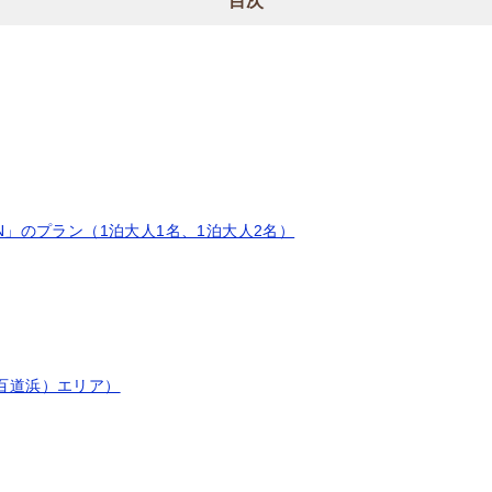
目次
NON」のプラン（1泊大人1名、1泊大人2名）
百道浜）エリア）