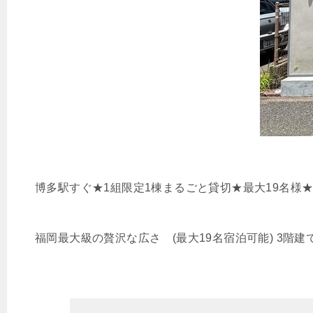
博多駅すぐ★1組限定1棟まるごと貸切★最大19名様★
福岡最大級の贅沢な広さ (最大19名宿泊可能) 3