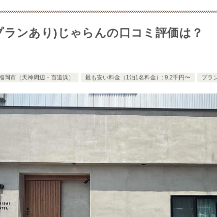
 (宿泊プランあり)じゃらんの口コミ評価は？
福岡市（天神周辺・百道浜）
最も安い料金（1泊1名料金）: 9.2千円〜
プラン