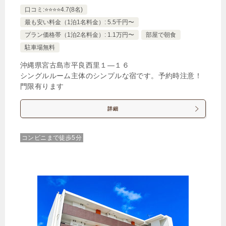
口コミ:⭐️⭐️⭐️⭐️4.7(8名)
スタンダードツイン
最も安い料金（1泊1名料金）: 5.5千円〜
1泊
大人1名
合計（税込）
プラン価格帯（1泊2名料金）: 1.1万円〜
部屋で朝食
5,770円
駐車場無料
沖縄県宮古島市平良西里１―１６
シングルルーム主体のシンプルな宿です。予約時注意！
じゃらんで確認する
門限有ります
詳細
【早期割90】じゃらん限定25％OFF◆90日前までの
ご予約限定＜朝食付＞
コンビニまで徒歩5分
🍴朝食
IN
15:00-
OUT
-11:00
ダブル
禁煙ルーム
スタンダードダブル