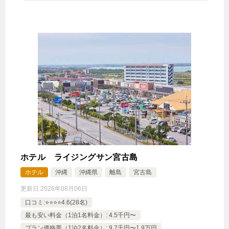
7,200円
じゃらんで確認する
【池間島 タマヌオイルトラベルセット付】天然由
来のやさしいスキンケアセットで身も心も充実旅＜
朝食付＞
🍴朝食
IN
15:00-
OUT
-11:00
ツイン
特別室・スイート・離れ
禁煙ルーム
ホテル ライジングサン宮古島
ホテル
沖縄
沖縄県
離島
宮古島
更新日:
2026年08月06日
口コミ:⭐️⭐️⭐️⭐️4.6(28名)
最も安い料金（1泊1名料金）: 4.5千円〜
プレミアプールテラス
プラン価格帯（1泊2名料金）: 9.7千円〜1.9万円