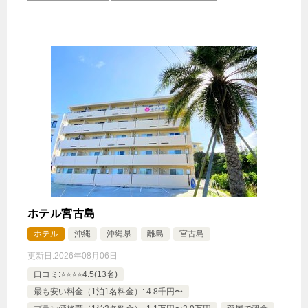
【選べるお部屋と価格】
12,050円
スーペリアコーナーツイン
7,390円
スタンダードツイン
じゃらんで確認する
【早期割120】じゃらん限定35%OFF◆連泊・120日
前までのご予約限定＜素泊り＞
🍴食事なし
IN
15:00-
OUT
-11:00
ダブル
ホテル宮古島
禁煙ルーム
ホテル
沖縄
沖縄県
離島
宮古島
更新日:
2026年08月06日
口コミ:⭐️⭐️⭐️⭐️4.5(13名)
スタンダードダブル
最も安い料金（1泊1名料金）: 4.8千円〜