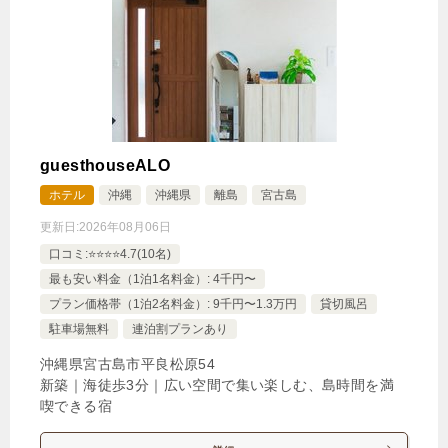
1泊
大人1名
合計（税込）
7,800円
【選べるお部屋と価格】
7,800円
スタンダードダブル
guesthouseALO
7,000円
コンパクトルーム
ホテル
沖縄
沖縄県
離島
宮古島
更新日:
2026年08月06日
じゃらんで確認する
口コミ:⭐️⭐️⭐️⭐️4.7(10名)
最も安い料金（1泊1名料金）: 4千円〜
プラン価格帯（1泊2名料金）: 9千円〜1.3万円
貸切風呂
【ECO連泊】当日予約OK！3～7泊清掃なしで最大
駐車場無料
連泊割プランあり
20%OFF＜朝食付＞
沖縄県宮古島市平良松原54
🍴朝食
IN
15:00-
OUT
-11:00
ダブル
禁煙ルーム
新築｜海徒歩3分｜広い空間で集い楽しむ、島時間を満
喫できる宿