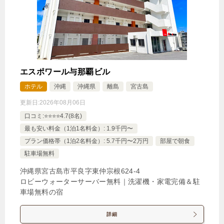
1泊
大人1名
合計（税込）
7,430円
じゃらんで確認する
エスポワール与那覇ビル
ホテル
沖縄
沖縄県
離島
宮古島
【池間島 タマヌオイルトラベルセット付】天然由
更新日:
2026年08月06日
来のやさしいスキンケアセットで身も心も充実旅＜
口コミ:⭐️⭐️⭐️⭐️4.7(8名)
素泊り＞
最も安い料金（1泊1名料金）: 1.9千円〜
🍴食事なし
IN
15:00-
OUT
-11:00
ダブル
プラン価格帯（1泊2名料金）: 5.7千円〜2万円
部屋で朝食
禁煙ルーム
駐車場無料
沖縄県宮古島市平良字東仲宗根624‐4
ロビーウォーターサーバー無料｜洗濯機・家電完備＆駐
車場無料の宿
スタンダードダブル
詳細
1泊
大人1名
合計（税込）