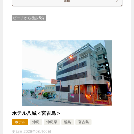
詳細
ビーチから徒歩5分
スタンダードダブル
1泊
大人1名
合計（税込）
7,800円
じゃらんで確認する
【早期割90】じゃらん限定25%OFF◆90日前までの
ご予約限定＜素泊り＞
🍴食事なし
IN
15:00-
OUT
-11:00
ツイン
禁煙ルーム
ホテル八城＜宮古島＞
ホテル
沖縄
沖縄県
離島
宮古島
更新日:
2026年08月06日