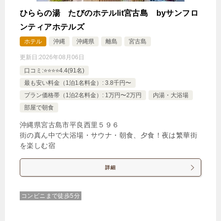
ひららの湯 たびのホテルlit宮古島 byサンフロ
ンティアホテルズ
ホテル
沖縄
沖縄県
離島
宮古島
更新日:
2026年08月06日
口コミ:⭐️⭐️⭐️⭐️4.4(91名)
最も安い料金（1泊1名料金）: 3.8千円〜
プラン価格帯（1泊2名料金）: 1万円〜2万円
内湯・大浴場
部屋で朝食
沖縄県宮古島市平良西里５９６
街の真ん中で大浴場・サウナ・朝食、夕食！夜は繁華街
を楽しむ宿
詳細
コンビニまで徒歩5分