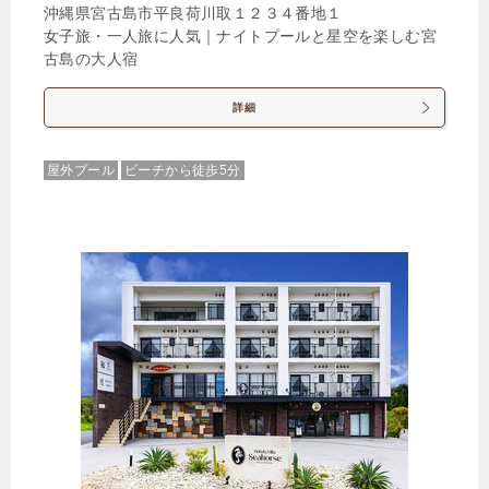
沖縄県宮古島市平良荷川取１２３４番地１
8,520円
女子旅・一人旅に人気｜ナイトプールと星空を楽しむ宮
古島の大人宿
じゃらんで確認する
詳細
屋外プール
ビーチから徒歩5分
【早期割60】じゃらん限定20%OFF◆60日前までの
ご予約限定＜素泊り＞
🍴食事なし
IN
15:00-
OUT
-11:00
ダブル
禁煙ルーム
コンパクトルーム
1泊
大人1名
合計（税込）
5,000円