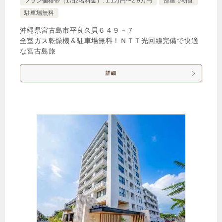
プラン価格帯（1泊2名料金）: 1.1万円〜2.9万円
部屋で朝食
1泊
大人1名
合計（税込）
駐車場無料
4,710円
沖縄県宮古島市平良久貝６４９－７
全室ガス乾燥機＆駐車場無料！ＮＴＴ光回線完備で快適
【選べるお部屋と価格】
な宮古島旅
4,710円
スタンダードダブル
詳細
4,060円
コンパクトルーム
5,000円
スタンダードツイン
じゃらんで確認する