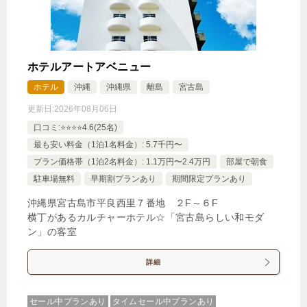
4,370円
じゃらんで確認する
ホテルアートアベニュー
ホテル
沖縄
沖縄県
離島
宮古島
【早期割90】じゃらん限定30％OFF◆連泊・90日前
更新日:
2026年08月06日
までのご予約限定＜朝食付＞
口コミ:⭐️⭐️⭐️⭐️4.6(25名)
🍴朝食
IN
15:00-
OUT
-11:00
ツイン
禁煙ルーム
最も安い料金（1泊1名料金）: 5.7千円〜
プラン価格帯（1泊2名料金）: 1.1万円〜2.4万円
部屋で朝食
駐車場無料
早期割プランあり
期間限定プランあり
沖縄県宮古島市平良西里７番地 ２F～６F
横丁があるカルチャーホテル☆「宮古島らしい和モダ
ン」の客室
スーペリアコーナーツイン
1泊
大人1名
合計（税込）
詳細
12,050円
セール中プランあり
タイムセール中プランあり