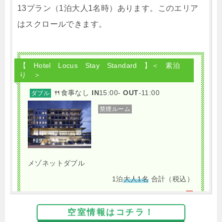
13プラン（1泊大人1名時）あります。このエリア
はスクロールできます。
【 Hotel Locus Stay Standard 】＜ 素泊
り ＞
🍴食事なし
IN
15:00-
OUT
-11:00
ダブル
禁煙ルーム
メゾネットダブル
1泊
大人1名
合計（税込）
6,250円
空室情報はコチラ！