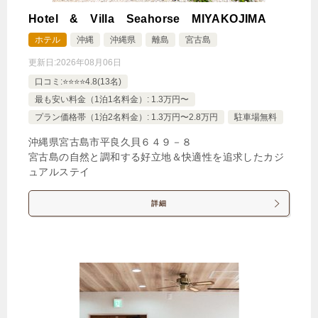
Hotel & Villa Seahorse MIYAKOJIMA
【選べるお部屋と価格】
ホテル
沖縄
沖縄県
離島
宮古島
5,000円
コンパクトルーム
更新日:
2026年08月06日
5,800円
スタンダードダブル
口コミ:⭐️⭐️⭐️⭐️4.8(13名)
最も安い料金（1泊1名料金）: 1.3万円〜
プラン価格帯（1泊2名料金）: 1.3万円〜2.8万円
駐車場無料
じゃらんで確認する
沖縄県宮古島市平良久貝６４９－８
宮古島の自然と調和する好立地＆快適性を追求したカジ
【早期割60】じゃらん限定20％OFF◆60日前までの
ュアルステイ
ご予約限定＜朝食付＞
詳細
🍴朝食
IN
15:00-
OUT
-11:00
ダブル
禁煙ルーム
スタンダードダブル