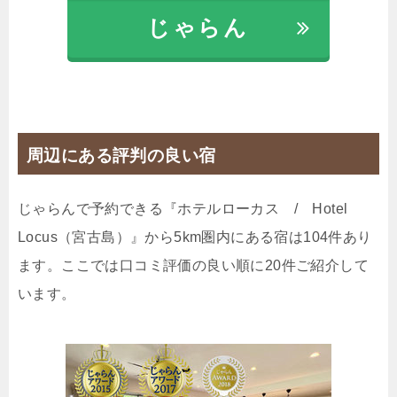
じゃらんで確認する
じゃらん
【15時in-翌日13時out】レイトアウト付きローカス
で宮古をのんびりステイ＜素泊り＞
🍴食事なし
IN
15:00-
OUT
-13:00
ダブル
周辺にある評判の良い宿
禁煙ルーム
じゃらんで予約できる『ホテルローカス / Hotel
Locus（宮古島）』から5km圏内にある宿は104件あり
スタンダードダブル
ます。ここでは口コミ評価の良い順に20件ご紹介して
1泊
大人1名
合計（税込）
います。
6,520円
【選べるお部屋と価格】
6,520円
スタンダードダブル