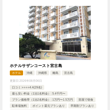
ホテルサザンコースト宮古島
ホテル
沖縄
沖縄県
離島
宮古島
更新日:
2026年08月06日
口コミ:⭐️⭐️⭐️⭐️4.4(29名)
最も安い料金（1泊1名料金）: 5.4千円〜
プラン価格帯（1泊2名料金）: 1万円〜1.5万円
部屋で朝食
駐車場無料
ポイント還元プランあり
早期割プランあり