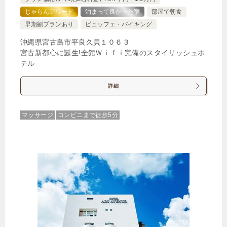
1泊
大人1名
合計（税込）
じゃらんアワード
泊まって良かった宿
部屋で朝食
13,460円
早期割プランあり
ビュッフェ・バイキング
沖縄県宮古島市平良久貝１０６３
宮古新都心に誕生!全館Ｗｉｆｉ完備のスタイリッシュホ
じゃらんで確認する
テル
詳細
【早期割90】じゃらん限定30%OFF◆連泊・90日前
までのご予約限定＜素泊り＞
マッサージ
コンビニまで徒歩5分
🍴食事なし
IN
15:00-
OUT
-11:00
ダブル
禁煙ルーム
コンパクトルーム
1泊
大人1名
合計（税込）