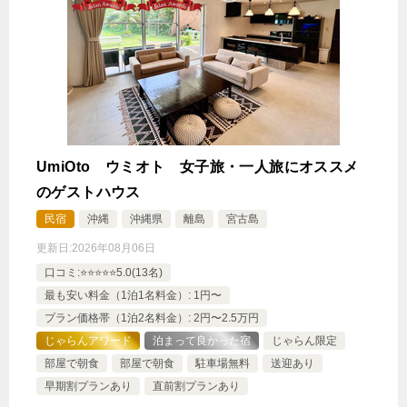
5,620円
コンパクトルーム
5,620円
メゾネットダブル
じゃらんで確認する
UmiOto ウミオト 女子旅・一人旅にオススメ
【15時in-翌日13時out】レイトアウト付きローカス
のゲストハウス
で宮古をのんびりステイ＜朝食付＞
民宿
沖縄
沖縄県
離島
宮古島
🍴朝食
IN
15:00-
OUT
-13:00
ダブル
禁煙ルーム
更新日:
2026年08月06日
口コミ:⭐️⭐️⭐️⭐️⭐️5.0(13名)
最も安い料金（1泊1名料金）: 1円〜
プラン価格帯（1泊2名料金）: 2円〜2.5万円
じゃらんアワード
泊まって良かった宿
じゃらん限定
部屋で朝食
部屋で朝食
駐車場無料
送迎あり
スタンダードダブル
早期割プランあり
直前割プランあり
1泊
大人1名
合計（税込）