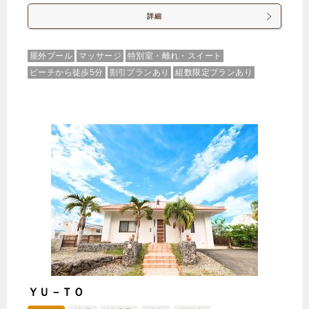
詳細
屋外プール
マッサージ
特別室・離れ・スイート
ビーチから徒歩5分
割引プランあり
組数限定プランあり
ＹＵ－ＴＯ