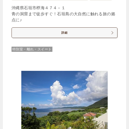
沖縄県石垣市桴海４７４－１
1泊
大人1名
合計（税込）
青の洞窟まで徒歩すぐ！石垣島の大自然に触れる旅の拠
19,140円
点に♪
【選べるお部屋と価格】
詳細
19,140円
ヴィラタイプ（4名定員・プライベ
特別室・離れ・スイート
ートプール付）
21,780円
プレミアムヴィラタイプ（5名定
員・プライベートプール付）
じゃらんで確認する
【エンゼルグランヴィラ石垣オープン記念☆最大
30%OFF】石垣島の朝の彩りを味わう朝食膳プラン♪
🍴朝食
IN
15:00-
OUT
-10:00
その他