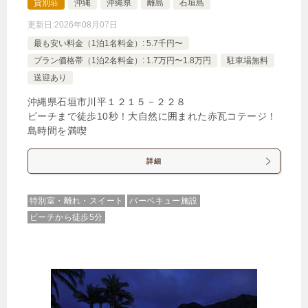
貸別荘
沖縄
沖縄県
離島
石垣島
更新日:
2026年08月07日
ヴィラタイプ（4名定員・プライベートプール付）
最も安い料金（1泊1名料金）: 5.7千円〜
1泊
大人1名
合計（税込）
プラン価格帯（1泊2名料金）: 1.7万円〜1.8万円
駐車場無料
送迎あり
11,088円
沖縄県石垣市川平１２１５－２２８
ビーチまで徒歩10秒！大自然に囲まれた赤瓦コテージ！
【選べるお部屋と価格】
島時間を満喫
11,088円
ヴィラタイプ（4名定員・プライベ
ートプール付）
詳細
25,641円
プレミアムヴィラタイプ（5名定
特別室・離れ・スイート
バーベキュー施設
員・プライベートプール付）
ビーチから徒歩5分
じゃらんで確認する
【8月8日～16日宿泊限定！】 素泊まり特別プラ