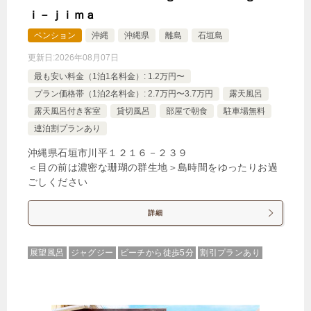
ｉ－ｊｉｍａ
特別室・スイート・離れ
禁煙ルーム
ペンション
沖縄
沖縄県
離島
石垣島
更新日:
2026年08月07日
最も安い料金（1泊1名料金）: 1.2万円〜
プラン価格帯（1泊2名料金）: 2.7万円〜3.7万円
露天風呂
露天風呂付き客室
貸切風呂
部屋で朝食
駐車場無料
ヴィラタイプ（4名定員・プライベートプール付）
連泊割プランあり
1泊
大人1名
合計（税込）
沖縄県石垣市川平１２１６－２３９
25,619円
＜目の前は濃密な珊瑚の群生地＞島時間をゆったりお過
ごしください
【選べるお部屋と価格】
詳細
25,619円
ヴィラタイプ（4名定員・プライベ
ートプール付）
展望風呂
ジャグジー
ビーチから徒歩5分
割引プランあり
30,574円
プレミアムヴィラタイプ（5名定
員・プライベートプール付）