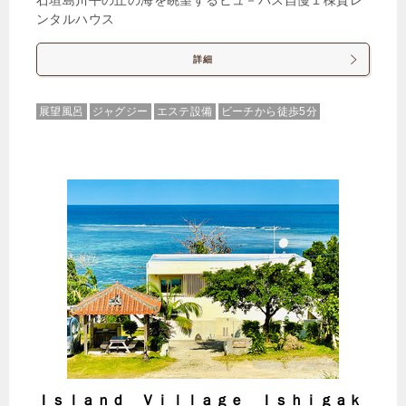
石垣島川平の丘の海を眺望するビュ－バス自慢１棟貸レ
1泊
大人1名
合計（税込）
ンタルハウス
21,098円
詳細
【選べるお部屋と価格】
展望風呂
ジャグジー
エステ設備
ビーチから徒歩5分
21,098円
ヴィラタイプ（4名定員・プライベ
ートプール付）
25,641円
プレミアムヴィラタイプ（5名定
員・プライベートプール付）
じゃらんで確認する
【早期割50（1泊2食付）】50日前までの予約で
15％OFF！石垣島の恵みを味わうBBQ＆島の彩り朝
食膳プラン♪
🍴朝食・夕食
IN
15:00-
OUT
-10:00
Ｉｓｌａｎｄ Ｖｉｌｌａｇｅ Ｉｓｈｉｇａｋ
その他