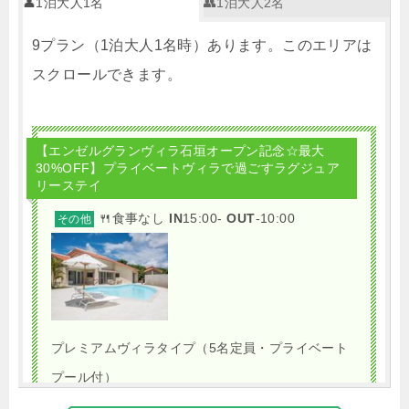
👤1泊大人1名
👥1泊大人2名
9プラン（1泊大人1名時）あります。このエリアは
スクロールできます。
【エンゼルグランヴィラ石垣オープン記念☆最大
30%OFF】プライベートヴィラで過ごすラグジュア
リーステイ
🍴食事なし
IN
15:00-
OUT
-10:00
その他
プレミアムヴィラタイプ（5名定員・プライベート
プール付）
1泊
大人1名
合計（税込）