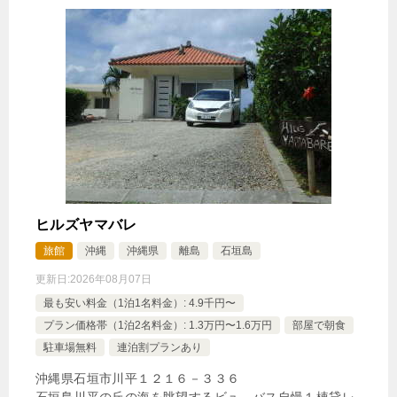
25,949円
デラックスヴィラタイプ（5名定
員・プライベートプール付）
じゃらんで確認する
【新規OPEN記念でお得☆最大30%OFF】石垣島の
恵みを味わうBBQ＆島の彩り朝食膳プラン♪（1泊2
食付）
🍴朝食・夕食
IN
15:00-
OUT
-10:00
ヒルズヤマバレ
その他
旅館
沖縄
沖縄県
離島
石垣島
特別室・スイート・離れ
禁煙ルーム
更新日:
2026年08月07日
最も安い料金（1泊1名料金）: 4.9千円〜
プラン価格帯（1泊2名料金）: 1.3万円〜1.6万円
部屋で朝食
駐車場無料
連泊割プランあり
ヴィラタイプ（4名定員・プライベートプール付）
沖縄県石垣市川平１２１６－３３６