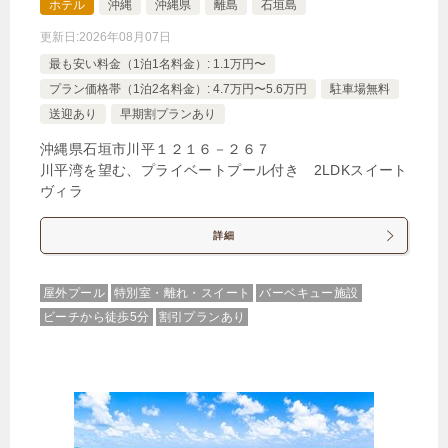
ホテル
沖縄
沖縄県
離島
石垣島
更新日:
2026年08月07日
最も安い料金（1泊1名料金）: 1.1万円〜
プラン価格帯（1泊2名料金）: 4.7万円〜5.6万円
駐車場無料
送迎あり
早期割プランあり
沖縄県石垣市川平１２１６－２６７
川平湾を望む、プライベートプール付き 2LDKスイート
ヴィラ
詳細
屋外プール
特別室・離れ・スイート
バーベキュー施設
ビーチから徒歩5分
割引プランあり