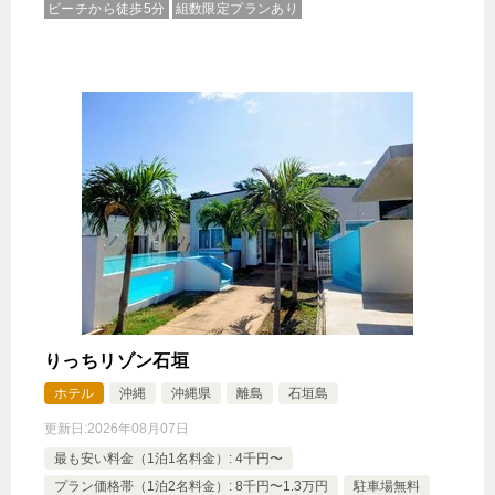
ビーチから徒歩5分
組数限定プランあり
員・プライベートプール付）
30,910円
デラックスヴィラタイプ（5名定
員・プライベートプール付）
じゃらんで確認する
【1泊朝食付】石垣島の朝の彩りを味わう朝食膳プラ
ン♪
🍴朝食
IN
15:00-
OUT
-10:00
その他
特別室・スイート・離れ
禁煙ルーム
りっちリゾン石垣
ホテル
沖縄
沖縄県
離島
石垣島
更新日:
2026年08月07日
最も安い料金（1泊1名料金）: 4千円〜
プラン価格帯（1泊2名料金）: 8千円〜1.3万円
駐車場無料
ヴィラタイプ（4名定員・プライベートプール付）