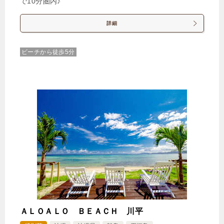
【選べるお部屋と価格】
で10分圏内♪
9,504円
ヴィラタイプ（4名定員・プライベー
詳細
トプール付）
21,978円
ビーチから徒歩5分
プレミアムヴィラタイプ（5名定
員・プライベートプール付）
じゃらんで確認する
【2泊でお得★連泊割引プラン】プライベートヴィラ
で過ごすラグジュアリーステイ（素泊）
🍴食事なし
IN
15:00-
OUT
-10:00
その他
特別室・スイート・離れ
禁煙ルーム
ＡＬＯＡＬＯ ＢＥＡＣＨ 川平