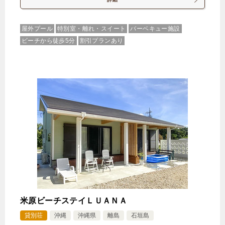
屋外プール
特別室・離れ・スイート
バーベキュー施設
ビーチから徒歩5分
割引プランあり
米原ビーチステイＬＵＡＮＡ
貸別荘
沖縄
沖縄県
離島
石垣島