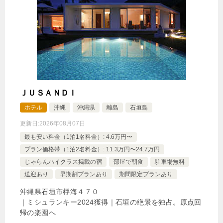
ン 【3日前までキャンセル料無料】
🍴朝食・夕食
IN
15:00-
OUT
-10:00
その他
特別室・スイート・離れ
禁煙ルーム
ＪＵＳＡＮＤＩ
ホテル
沖縄
沖縄県
離島
石垣島
ヴィラタイプ（4名定員・プライベートプール付）
更新日:
2026年08月07日
1泊
大人1名
合計（税込）
最も安い料金（1泊1名料金）: 4.6万円〜
35,651円
プラン価格帯（1泊2名料金）: 11.3万円〜24.7万円
じゃらんハイクラス掲載の宿
部屋で朝食
駐車場無料
送迎あり
早期割プランあり
期間限定プランあり
じゃらんで確認する
沖縄県石垣市桴海４７０
｜ミシュランキー2024獲得｜石垣の絶景を独占。原点回
帰の楽園へ