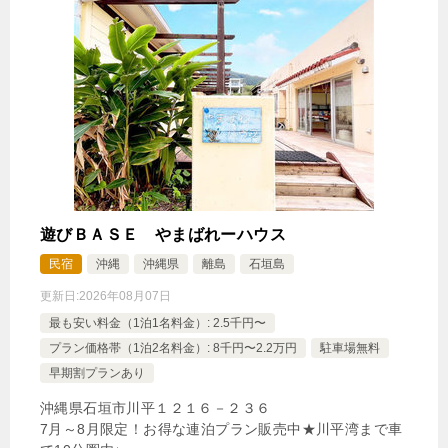
じゃらんで確認する
【3泊以上でさらにお得★連泊割引プラン】プライベ
ートヴィラで過ごすラグジュアリーステイ（素泊）
🍴食事なし
IN
15:00-
OUT
-10:00
その他
特別室・スイート・離れ
禁煙ルーム
遊びＢＡＳＥ やまばれーハウス
民宿
沖縄
沖縄県
離島
石垣島
更新日:
2026年08月07日
最も安い料金（1泊1名料金）: 2.5千円〜
ヴィラタイプ（4名定員・プライベートプール付）
プラン価格帯（1泊2名料金）: 8千円〜2.2万円
駐車場無料
1泊
大人1名
合計（税込）
早期割プランあり
9,504円
沖縄県石垣市川平１２１６－２３６
7月～8月限定！お得な連泊プラン販売中★川平湾まで車