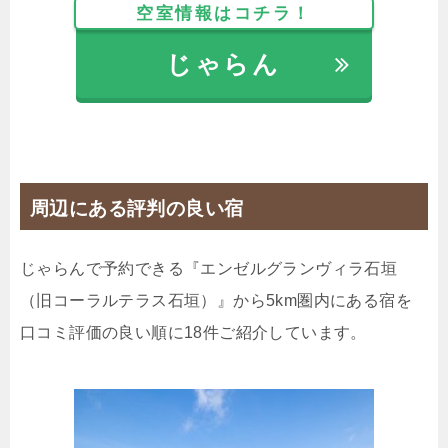
空室情報はコチラ！
28,490円
じゃらん
【選べるお部屋と価格】
28,490円
プレミアムヴィラタイプ（5名定
員・プライベートプール付）
23,639円
デラックスヴィラタイプ（5名定
周辺にある評判の良い宿
員・プライベートプール付）
21,714円
ヴィラタイプ（4名定員・プライベ
じゃらんで予約できる『エンゼルグランヴィラ石垣
ートプール付）
（旧コーラルテラス石垣）』から5km圏内にある宿を
口コミ評価の良い順に18件ご紹介しています。
じゃらんで確認する
【1泊2食付】石垣島の恵みを味わうBBQ＆島の彩り
朝食膳プラン♪