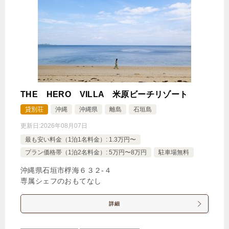
🍴朝食・夕食
IN
15:00-
OUT
-10:00
その他
特別室・スイート・離れ
禁煙ルーム
THE HERO VILLA 米原ビーチリゾート
ヴィラタイプ（4名定員・プライベートプール付）
貸別荘
沖縄
沖縄県
離島
石垣島
1泊
大人1名
合計（税込）
更新日:
2026年08月07日
30,140円
最も安い料金（1泊1名料金）: 1.3万円〜
プラン価格帯（1泊2名料金）: 5万円〜8万円
駐車場無料
【選べるお部屋と価格】
沖縄県石垣市桴海６３２‐４
30,140円
専属シェフのおもてなし
ヴィラタイプ（4名定員・プライベ
ートプール付）
詳細
32,780円
プレミアムヴィラタイプ（5名定