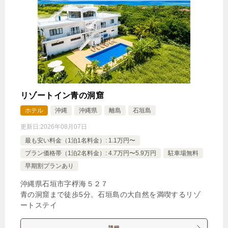
リゾートイン青の洞窟
ホテル
沖縄
沖縄県
離島
石垣島
更新日:
2026年08月07日
最も安い料金（1泊1名料金）: 1.1万円〜
プラン価格帯（1泊2名料金）: 4.7万円〜5.9万円
駐車場無料
早期割プランあり
沖縄県石垣市字桴海５２７
青の洞窟まで徒歩5分。石垣島の大自然を満喫するリゾ
ートステイ
詳細