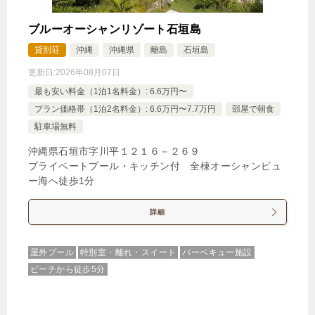
ブルーオーシャンリゾート石垣島
貸別荘
沖縄
沖縄県
離島
石垣島
更新日:
2026年08月07日
最も安い料金（1泊1名料金）: 6.6万円〜
プレミアムヴィラタイプ（5名定員・プライベート
プラン価格帯（1泊2名料金）: 6.6万円〜7.7万円
部屋で朝食
プール付）
駐車場無料
1泊
大人1名
合計（税込）
沖縄県石垣市字川平１２１６－２６９
36,960円
プライベートプール・キッチン付 全棟オーシャンビュ
ー海へ徒歩1分
【選べるお部屋と価格】
詳細
36,960円
プレミアムヴィラタイプ（5名定
員・プライベートプール付）
屋外プール
特別室・離れ・スイート
バーベキュー施設
ビーチから徒歩5分
24,948円
ヴィラタイプ（4名定員・プライベ
ートプール付）