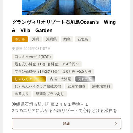
グランヴィリオリゾート石垣島Ocean’s Wing
& Villa Garden
ホテル
沖縄
沖縄県
離島
石垣島
更新日:
2026年08月07日
口コミ:⭐️⭐️⭐️⭐️4.6(57名)
最も安い料金（1泊1名料金）: 6.4千円〜
プラン価格帯（1泊2名料金）: 1.6万円〜5.5万円
じゃらんアワード
内湯・大浴場
売れた宿
じゃらんハイクラス掲載の宿
部屋で朝食
駐車場無料
送迎あり
早期割プランあり
沖縄県石垣市新川舟蔵２４８１番地－１
2つのエリアに広がる石垣リゾートで心ほどける滞在を
詳細