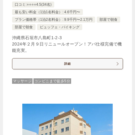
口コミ:⭐️⭐️⭐️⭐️4.5(34名)
最も安い料金（1泊1名料金）: 4.6千円〜
プラン価格帯（1泊2名料金）: 9.9千円〜2.1万円
部屋で朝食
部屋で朝食
ビュッフェ・バイキング
沖縄県石垣市八島町1-2-3
2024年２月９日リニュールオープン！アパ仕様完備で機
能充実。
詳細
マッサージ
コンビニまで徒歩5分