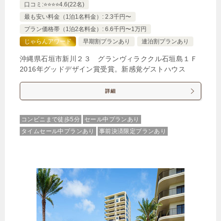
口コミ:⭐️⭐️⭐️⭐️4.6(22名)
最も安い料金（1泊1名料金）: 2.3千円〜
プラン価格帯（1泊2名料金）: 6.6千円〜1万円
じゃらんアワード
早期割プランあり
連泊割プランあり
沖縄県石垣市新川２３ グランヴィラククル石垣島１Ｆ
2016年グッドデザイン賞受賞。新感覚ゲストハウス
詳細
コンビニまで徒歩5分
セール中プランあり
タイムセール中プランあり
事前決済限定プランあり