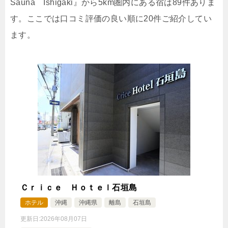
Sauna Ishigaki』から5km圏内にある宿は89件ありま
🍴食事なし
IN
16:00-
OUT
-11:00
４ベッド
す。ここでは口コミ評価の良い順に20件ご紹介してい
禁煙ルーム
ます。
プレミアムファミリースイート最大8名推奨4名+ス
チームサウナ
1泊
大人1名
合計（税込）
32,980円
【選べるお部屋と価格】
32,980円
プレミアムファミリースイート最大
8名推奨4名+スチームサウナ
28,800円
デラックスファミリースイート最大
8名推奨4名+ドライサウナ
Ｃｒｉｃｅ Ｈｏｔｅｌ石垣島
ホテル
沖縄
沖縄県
離島
石垣島
じゃらんで確認する
更新日:
2026年08月07日