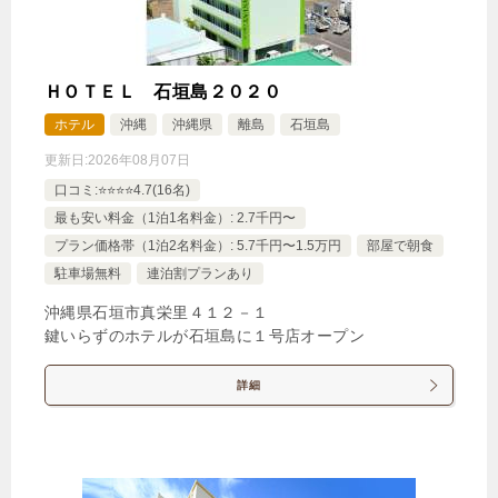
ＨＯＴＥＬ 石垣島２０２０
ホテル
沖縄
沖縄県
離島
石垣島
更新日:
2026年08月07日
口コミ:⭐️⭐️⭐️⭐️4.7(16名)
最も安い料金（1泊1名料金）: 2.7千円〜
プラン価格帯（1泊2名料金）: 5.7千円〜1.5万円
部屋で朝食
駐車場無料
連泊割プランあり
沖縄県石垣市真栄里４１２－１
鍵いらずのホテルが石垣島に１号店オープン
詳細