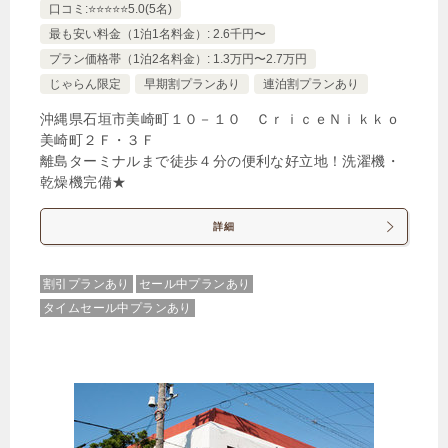
口コミ:⭐️⭐️⭐️⭐️⭐️5.0(5名)
最も安い料金（1泊1名料金）: 2.6千円〜
プラン価格帯（1泊2名料金）: 1.3万円〜2.7万円
じゃらん限定
早期割プランあり
連泊割プランあり
沖縄県石垣市美崎町１０－１０ ＣｒｉｃｅＮｉｋｋｏ
美崎町２Ｆ・３Ｆ
離島ターミナルまで徒歩４分の便利な好立地！洗濯機・
乾燥機完備★
詳細
割引プランあり
セール中プランあり
タイムセール中プランあり