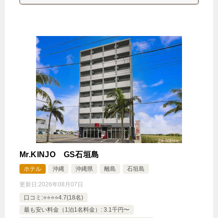
Mr.KINJO GS石垣島
ホテル
沖縄
沖縄県
離島
石垣島
更新日:
2026年08月07日
口コミ:⭐️⭐️⭐️⭐️4.7(18名)
最も安い料金（1泊1名料金）: 3.1千円〜