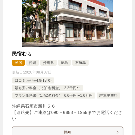
民宿むら
民宿
沖縄
沖縄県
離島
石垣島
更新日:
2026年08月07日
口コミ:⭐️⭐️⭐️⭐️4.9(18名)
最も安い料金（1泊1名料金）: 3.3千円〜
プラン価格帯（1泊2名料金）: 6.6千円〜1.6万円
駐車場無料
沖縄県石垣市新川５６
【連絡先】ご連絡は090－6858－1955までお電話くださ
い
詳細