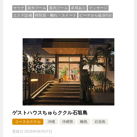
サウナ
屋外プール
屋内プール
卓球あり
マッサージ
エステ設備
特別室・離れ・スイート
ビーチから徒歩5分
ゲストハウスちゅらククル石垣島
ユースホステル
沖縄
沖縄県
離島
石垣島
更新日:
2026年08月07日