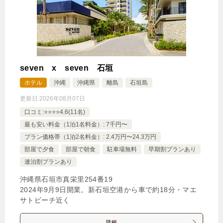
seven x seven 石垣
ホテル
沖縄
沖縄県
離島
石垣島
更新日:
2026年08月07日
口コミ:⭐️⭐️⭐️⭐️4.6(11名)
最も安い料金（1泊1名料金）: 7千円〜
プラン価格帯（1泊2名料金）: 2.4万円〜24.3万円
部屋で夕食
部屋で朝食
駐車場無料
早期割プランあり
連泊割プランあり
沖縄県石垣市真栄里254番19
2024年9月9日開業。新石垣空港から車で約18分・マエ
サトビーチ近く
詳細