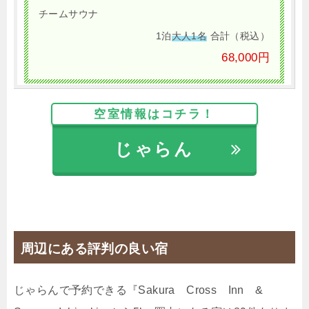
チームサウナ
1泊
大人1名
合計（税込）
68,000円
【選べるお部屋と価格】
空室情報はコチラ！
68,000円
プレミアムファミリースイート最大
8名推奨4名+スチームサウナ
じゃらん
52,500円
デラックスファミリースイート最大
8名推奨4名+ドライサウナ
じゃらんで確認する
周辺にある評判の良い宿
【ゆんたく島時間】★癒しの石垣ステイ★2泊以上で
じゃらんで予約できる『Sakura Cross Inn &
お得★サウナでととのう