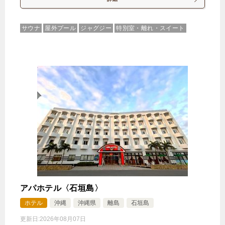
サウナ
屋外プール
ジャグジー
特別室・離れ・スイート
アパホテル〈石垣島〉
ホテル
沖縄
沖縄県
離島
石垣島
更新日:
2026年08月07日