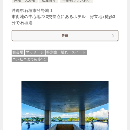
内湯・大浴場
送迎あり
早期割プランあり
沖縄県石垣市登野城１
市街地の中心地730交差点にあるホテル 好立地♪徒歩3
分で石垣港
詳細
宴会場
マッサージ
特別室・離れ・スイート
コンビニまで徒歩5分