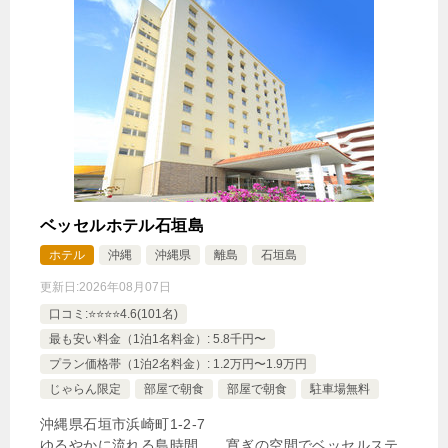
ベッセルホテル石垣島
ホテル
沖縄
沖縄県
離島
石垣島
更新日:
2026年08月07日
口コミ:⭐️⭐️⭐️⭐️4.6(101名)
最も安い料金（1泊1名料金）: 5.8千円〜
プラン価格帯（1泊2名料金）: 1.2万円〜1.9万円
じゃらん限定
部屋で朝食
部屋で朝食
駐車場無料
沖縄県石垣市浜崎町1-2-7
ゆるやかに流れる島時間... 寛ぎの空間でベッセルステ