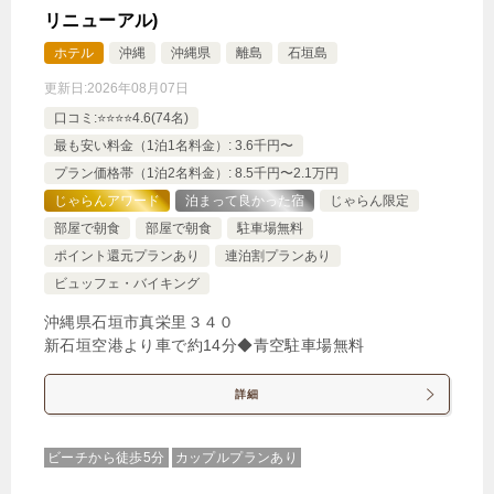
リニューアル)
ホテル
沖縄
沖縄県
離島
石垣島
更新日:
2026年08月07日
口コミ:⭐️⭐️⭐️⭐️4.6(74名)
最も安い料金（1泊1名料金）: 3.6千円〜
プラン価格帯（1泊2名料金）: 8.5千円〜2.1万円
じゃらんアワード
泊まって良かった宿
じゃらん限定
部屋で朝食
部屋で朝食
駐車場無料
ポイント還元プランあり
連泊割プランあり
ビュッフェ・バイキング
沖縄県石垣市真栄里３４０
新石垣空港より車で約14分◆青空駐車場無料
詳細
ビーチから徒歩5分
カップルプランあり