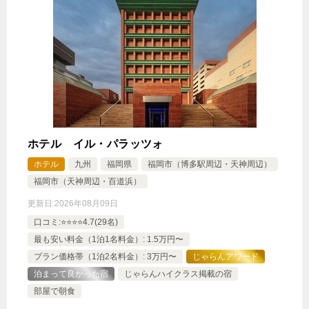
ホテル イル・パラッツォ
ホテル
九州
福岡県
福岡市（博多駅周辺・天神周辺）
福岡市（天神周辺・百道浜）
更新日:
2026年08月09日
口コミ:⭐️⭐️⭐️⭐️4.7(29名)
最も安い料金（1泊1名料金）: 1.5万円〜
プラン価格帯（1泊2名料金）: 3万円〜
じゃらんアワード
泊まって良かった宿
じゃらんハイクラス掲載の宿
部屋で朝食