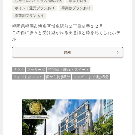
じゃらんハイクラス掲載の宿
部屋で朝食
ポイント還元プランあり
早期割プランあり
直前割プランあり
福岡県福岡市博多区博多駅前２丁目８番１２号
この街に脈々と受け継がれる美意識と粋を尽くしたホテ
ル
詳細
サウナ
マッサージ
特別室・離れ・スイート
フィットネスジム
駅から徒歩5分
コンビニまで徒歩5分