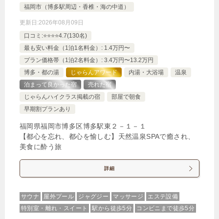
福岡市（博多駅周辺・香椎・海の中道）
更新日:
2026年08月09日
口コミ:⭐️⭐️⭐️⭐️4.7(130名)
最も安い料金（1泊1名料金）: 1.4万円〜
プラン価格帯（1泊2名料金）: 3.4万円〜13.2万円
博多・都の湯
じゃらんアワード
内湯・大浴場
温泉
泊まって良かった宿
売れた宿
じゃらんハイクラス掲載の宿
部屋で朝食
早期割プランあり
福岡県福岡市博多区博多駅東２－１－１
【都心を忘れ、都心を愉しむ】天然温泉SPAで癒され、
美食に酔う旅
詳細
サウナ
屋外プール
ジャグジー
マッサージ
エステ設備
特別室・離れ・スイート
駅から徒歩5分
コンビニまで徒歩5分