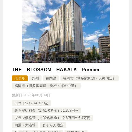
THE BLOSSOM HAKATA Premier
ホテル
九州
福岡県
福岡市（博多駅周辺・天神周辺）
福岡市（博多駅周辺・香椎・海の中道）
更新日:
2026年08月09日
口コミ:⭐️⭐️⭐️⭐️4.7(6名)
最も安い料金（1泊1名料金）: 1.3万円〜
プラン価格帯（1泊2名料金）: 2.6万円〜6.4万円
内湯・大浴場
じゃらん限定