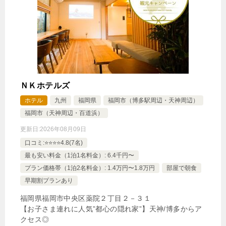
ＮＫホテルズ
ホテル
九州
福岡県
福岡市（博多駅周辺・天神周辺）
福岡市（天神周辺・百道浜）
更新日:
2026年08月09日
口コミ:⭐️⭐️⭐️⭐️4.8(7名)
最も安い料金（1泊1名料金）: 6.4千円〜
プラン価格帯（1泊2名料金）: 1.4万円〜1.8万円
部屋で朝食
早期割プランあり
福岡県福岡市中央区薬院２丁目２－３１
【お子さま連れに人気”都心の隠れ家”】天神/博多からア
クセス◎