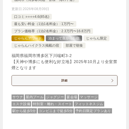
更新日:
2026年08月09日
口コミ:⭐️⭐️⭐️⭐️4.6(85名)
最も安い料金（1泊1名料金）: 1万円〜
プラン価格帯（1泊2名料金）: 2.3万円〜16.8万円
じゃらんアワード
泊まって良かった宿
じゃらん限定
じゃらんハイクラス掲載の宿
部屋で朝食
福岡県福岡市博多区下川端町3-2
【天神や博多にも便利な好立地】2025年10月より全室禁
煙となります
詳細
サウナ
屋内プール
ジャグジー
宴会場
マッサージ
エステ設備
特別室・離れ・スイート
フィットネスジム
駅から徒歩5分
コンビニまで徒歩5分
予約日限定プランあり