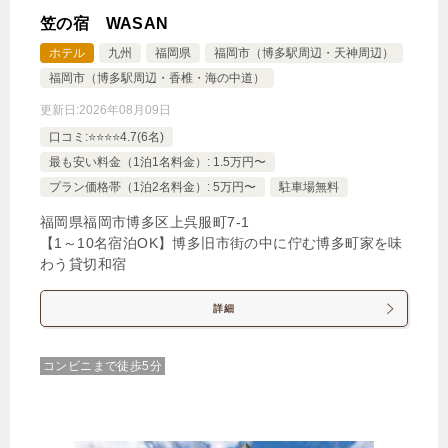
笠の宿 WASAN
ホテル
九州
福岡県
福岡市（博多駅周辺・天神周辺）
福岡市（博多駅周辺・香椎・海の中道）
更新日:
2026年08月09日
口コミ:⭐️⭐️⭐️⭐️4.7(6名)
最も安い料金（1泊1名料金）: 1.5万円〜
プラン価格帯（1泊2名料金）: 5万円〜
駐車場無料
福岡県福岡市博多区上呉服町7‐1
【1～10名宿泊OK】博多旧市街の中に佇む博多町家を味
わう貸切和宿
詳細
コンビニまで徒歩5分