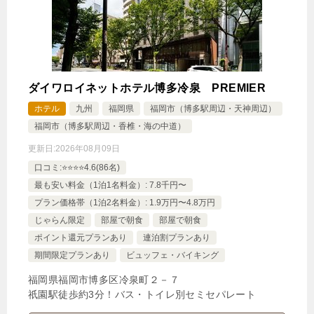
ダイワロイネットホテル博多冷泉 PREMIER
ホテル
九州
福岡県
福岡市（博多駅周辺・天神周辺）
福岡市（博多駅周辺・香椎・海の中道）
更新日:
2026年08月09日
口コミ:⭐️⭐️⭐️⭐️4.6(86名)
最も安い料金（1泊1名料金）: 7.8千円〜
プラン価格帯（1泊2名料金）: 1.9万円〜4.8万円
じゃらん限定
部屋で朝食
部屋で朝食
ポイント還元プランあり
連泊割プランあり
期間限定プランあり
ビュッフェ・バイキング
福岡県福岡市博多区冷泉町２－７
祇園駅徒歩約3分！バス・トイレ別セミセパレート