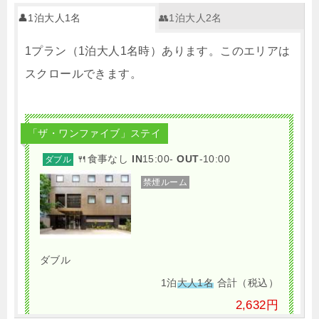
👤1泊大人1名
👥1泊大人2名
1プラン（1泊大人1名時）あります。このエリアは
スクロールできます。
「ザ・ワンファイブ」ステイ
🍴食事なし
IN
15:00-
OUT
-10:00
ダブル
禁煙ルーム
ダブル
1泊
大人1名
合計（税込）
2,632円