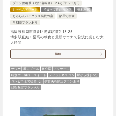
プラン価格帯（1泊2名料金）: 2.4万円〜7.2万円
じゃらんアワード
泊まって良かった宿
売れた宿
じゃらんハイクラス掲載の宿
部屋で朝食
早期割プランあり
福岡県福岡市博多区博多駅前2-18-25
博多駅直結！至高の朝食と最新サウナで贅沢に楽しむ大
人時間
詳細
サウナ
屋内プール
宴会場
マッサージ
特別室・離れ・スイート
フィットネスジム
駅から徒歩5分
コンビニまで徒歩5分
事前決済限定プランあり
組数限定プランあり