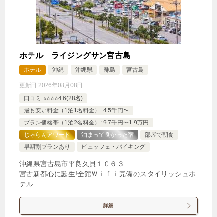
1泊
大人1名
合計（税込）
26,725円
ホテル ライジングサン宮古島
じゃらんで確認する
ホテル
沖縄
沖縄県
離島
宮古島
更新日:
2026年08月08日
【夏プラン】事前決済◆全室バルコニー付き◆シン
口コミ:⭐️⭐️⭐️⭐️4.6(28名)
プルステイ（お部屋のみ）
最も安い料金（1泊1名料金）: 4.5千円〜
🍴食事なし
IN
15:00-
OUT
-11:00
ツイン
プラン価格帯（1泊2名料金）: 9.7千円〜1.9万円
禁煙ルーム
じゃらんアワード
泊まって良かった宿
部屋で朝食
早期割プランあり
ビュッフェ・バイキング
沖縄県宮古島市平良久貝１０６３
宮古新都心に誕生!全館Ｗｉｆｉ完備のスタイリッシュホ
テル
【シティビュー】ツインエグゼクティブルーム
1泊
大人1名
合計（税込）
詳細