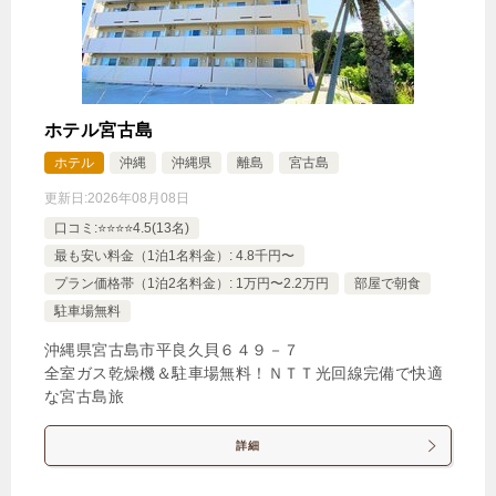
じゃらんで確認する
【6歳未満添い寝無料＆プール・ジム利用無料】地元
食材も楽しめる国際色豊かな朝食ビュッフェ付き 8
～9月
ホテル宮古島
ホテル
沖縄
沖縄県
離島
宮古島
🍴朝食
IN
15:00-
OUT
-11:00
ツイン
禁煙ルーム
更新日:
2026年08月08日
口コミ:⭐️⭐️⭐️⭐️4.5(13名)
最も安い料金（1泊1名料金）: 4.8千円〜
プラン価格帯（1泊2名料金）: 1万円〜2.2万円
部屋で朝食
駐車場無料
【シティビュー】ツインエグゼクティブルーム
沖縄県宮古島市平良久貝６４９－７
1泊
大人1名
合計（税込）
全室ガス乾燥機＆駐車場無料！ＮＴＴ光回線完備で快適
34,183円
な宮古島旅
詳細
じゃらんで確認する