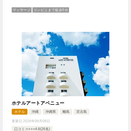
50,963円
マッサージ
コンビニまで徒歩5分
じゃらんで確認する
お好きなものをお好きなだけ ディナービュッフェ
付きプラン（夕朝食付き）1～8月
🍴朝食・夕食
IN
15:00-
OUT
-11:00
ツイン
禁煙ルーム
【オーシャンビュー】ツインエグゼクティブルーム
ホテルアートアベニュー
1泊
大人1名
合計（税込）
ホテル
沖縄
沖縄県
離島
宮古島
37,912円
更新日:
2026年08月08日
口コミ:⭐️⭐️⭐️⭐️4.6(26名)