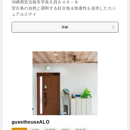
沖縄県宮古島市平良久貝６４９－８
クティブルーム
宮古島の自然と調和する好立地＆快適性を追求したカジ
ュアルステイ
19,143円
【オーシャンビュー】ツインデラッ
詳細
クスルーム
21,442円
【オーシャンビュー】ツインプレミ
アムルーム
23,493円
【シティビュー】ツインエグゼクテ
ィブルーム
16,781円
ツインデラックスルーム シティビ
ュー
17,775円
【ポートビュー】ツインデラックス
ルーム
guesthouseALO
17,402円
キングデラックスルーム シティビ