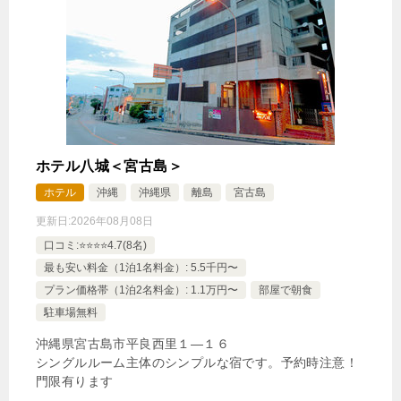
【選べるお部屋と価格】
32,940円
【オーシャンビュー】ツインエグゼ
クティブルーム
21,753円
【オーシャンビュー】ツインデラッ
クスルーム
ホテル八城＜宮古島＞
ホテル
沖縄
沖縄県
離島
宮古島
じゃらんで確認する
更新日:
2026年08月08日
口コミ:⭐️⭐️⭐️⭐️4.7(8名)
最も安い料金（1泊1名料金）: 5.5千円〜
【チェーンホテル特集】7日前までのご予約がお得！
お部屋のみプラン
プラン価格帯（1泊2名料金）: 1.1万円〜
部屋で朝食
駐車場無料
🍴食事なし
IN
15:00-
OUT
-11:00
ツイン
沖縄県宮古島市平良西里１―１６
禁煙ルーム
シングルルーム主体のシンプルな宿です。予約時注意！
門限有ります