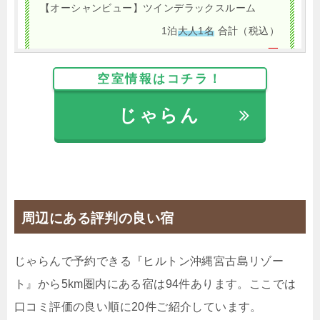
【オーシャンビュー】ツインデラックスルーム
1泊
大人1名
合計（税込）
15,289円
空室情報はコチラ！
【選べるお部屋と価格】
じゃらん
15,289円
【オーシャンビュー】ツインデラッ
クスルーム
12,911円
ツインデラックスルーム シティビ
ュー
21,915円
周辺にある評判の良い宿
【ポートビュー】ツインエグゼクテ
ィブルーム
じゃらんで予約できる『ヒルトン沖縄宮古島リゾー
24,463円
【オーシャンビュー】ツインエグゼ
ト』から5km圏内にある宿は94件あります。ここでは
クティブルーム
口コミ評価の良い順に20件ご紹介しています。