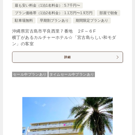
最も安い料金（1泊1名料金）: 5.7千円〜
じゃらんで確認する
プラン価格帯（1泊2名料金）: 1.1万円〜1.9万円
部屋で朝食
駐車場無料
早期割プランあり
期間限定プランあり
沖縄県宮古島市平良西里７番地 ２F～６F
【特典満載！ホテルステイ満喫♪】リゾートステイ
横丁があるカルチャーホテル☆「宮古島らしい和モダ
（朝食付 / レストラン利用25％OFF）1～8月
ン」の客室
🍴朝食
IN
15:00-
OUT
-11:00
ツイン
禁煙ルーム
詳細
セール中プランあり
タイムセール中プランあり
【ポートビュー】ツインエグゼクティブルーム
1泊
大人1名
合計（税込）
31,324円