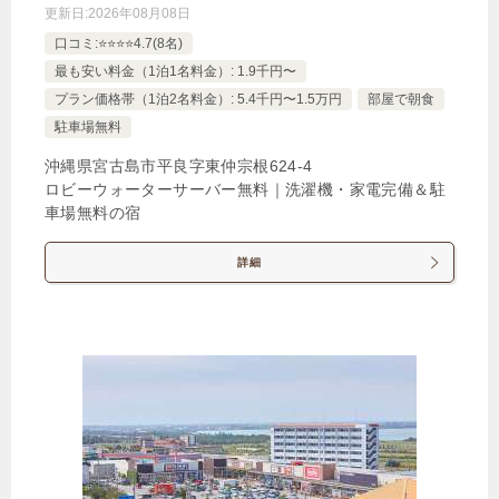
更新日:
2026年08月08日
【オーシャンビュー】ツインエグゼクティブルーム
口コミ:⭐️⭐️⭐️⭐️4.7(8名)
1泊
大人1名
合計（税込）
最も安い料金（1泊1名料金）: 1.9千円〜
70,230円
プラン価格帯（1泊2名料金）: 5.4千円〜1.5万円
部屋で朝食
駐車場無料
沖縄県宮古島市平良字東仲宗根624‐4
じゃらんで確認する
ロビーウォーターサーバー無料｜洗濯機・家電完備＆駐
車場無料の宿
お好きなものをお好きなだけ ディナービュッフェ
詳細
付きプラン（夕朝食付き）2026秋冬
🍴朝食・夕食
IN
15:00-
OUT
-11:00
ツイン
禁煙ルーム
【オーシャンビュー】ツインデラックスルーム