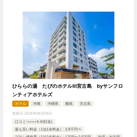
ひららの湯 たびのホテルlit宮古島 byサンフロ
ンティアホテルズ
ホテル
沖縄
沖縄県
離島
宮古島
更新日:
2026年08月08日
口コミ:⭐️⭐️⭐️⭐️4.4(92名)
最も安い料金（1泊1名料金）: 3.8千円〜