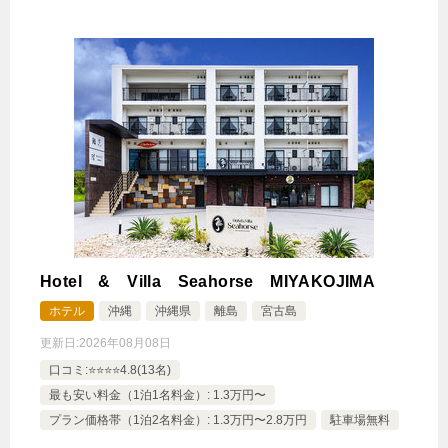
じゃらんで確認する
【早期割引】7日前までのご予約がお得！朝食付きプ
ラン
🍴朝食
IN
15:00-
OUT
-11:00
ツイン
禁煙ルーム
Hotel & Villa Seahorse MIYAKOJIMA
【オーシャンビュー】ツインエグゼクティブルーム
ホテル
沖縄
沖縄県
離島
宮古島
1泊
大人1名
合計（税込）
更新日:
2026年08月08日
27,595円
口コミ:⭐️⭐️⭐️⭐️4.8(13名)
最も安い料金（1泊1名料金）: 1.3万円〜
【選べるお部屋と価格】
プラン価格帯（1泊2名料金）: 1.3万円〜2.8万円
駐車場無料
27,595円
【オーシャンビュー】ツインエグゼ