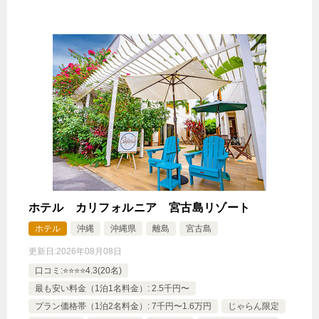
ホテル カリフォルニア 宮古島リゾート
ホテル
沖縄
沖縄県
離島
宮古島
更新日:
2026年08月08日
口コミ:⭐️⭐️⭐️⭐️4.3(20名)
最も安い料金（1泊1名料金）: 2.5千円〜
プラン価格帯（1泊2名料金）: 7千円〜1.6万円
じゃらん限定