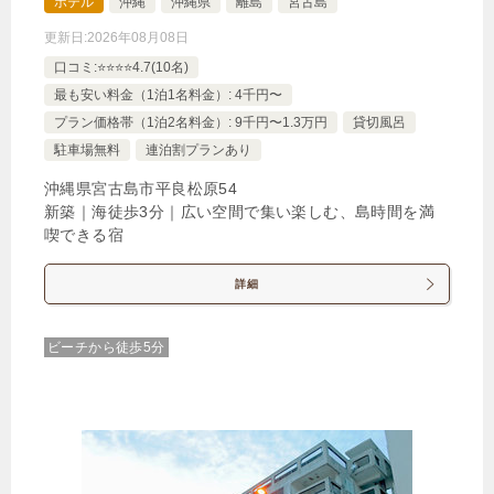
ホテル
沖縄
沖縄県
離島
宮古島
ュー
更新日:
2026年08月08日
口コミ:⭐️⭐️⭐️⭐️4.7(10名)
じゃらんで確認する
最も安い料金（1泊1名料金）: 4千円〜
プラン価格帯（1泊2名料金）: 9千円〜1.3万円
貸切風呂
駐車場無料
連泊割プランあり
【6歳未満添い寝無料＆プール・ジム利用無料】地元
食材も楽しめる国際色豊かな朝食ビュッフェ付き
沖縄県宮古島市平良松原54
2026秋冬
新築｜海徒歩3分｜広い空間で集い楽しむ、島時間を満
喫できる宿
🍴朝食
IN
15:00-
OUT
-11:00
ツイン
禁煙ルーム
詳細
ビーチから徒歩5分
【オーシャンビュー】ツインエグゼクティブルーム
1泊
大人1名
合計（税込）
32,940円