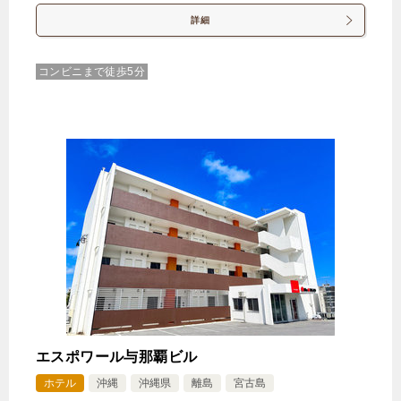
詳細
【オーシャンビュー】ツインエグゼクティブルーム
コンビニまで徒歩5分
1泊
大人1名
合計（税込）
24,463円
じゃらんで確認する
【シルバーウイーク】お好きなものをお好きなだ
け ディナービュッフェ付きプラン（夕朝食付き）
🍴朝食・夕食
IN
15:00-
OUT
-11:00
ツイン
禁煙ルーム
エスポワール与那覇ビル
ホテル
沖縄
沖縄県
離島
宮古島