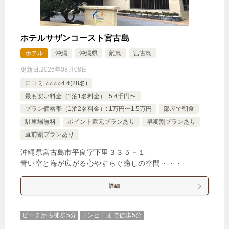
ホテルサザンコースト宮古島
ホテル
沖縄
沖縄県
離島
宮古島
更新日:
2026年08月08日
口コミ:⭐️⭐️⭐️⭐️4.4(28名)
最も安い料金（1泊1名料金）: 5.4千円〜
プラン価格帯（1泊2名料金）: 1万円〜1.5万円
部屋で朝食
駐車場無料
ポイント還元プランあり
早期割プランあり
直前割プランあり
沖縄県宮古島市平良字下里３３５－１
青い空と海が広がる心やすらぐ癒しの空間・・・
詳細
ビーチから徒歩5分
コンビニまで徒歩5分