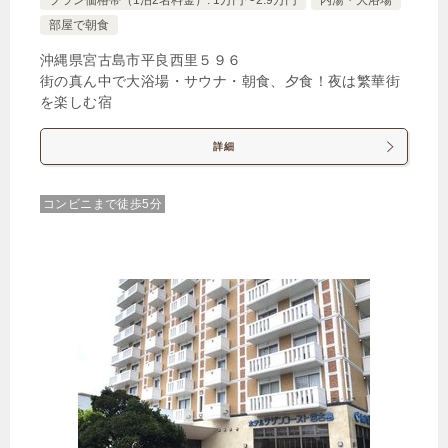
プラン価格帯（1泊2名料金）: 1万円〜2.9万円
内湯・大浴場
部屋で朝食
沖縄県宮古島市平良西里５９６
街の真ん中で大浴場・サウナ・朝食、夕食！夜は繁華街
を楽しむ宿
詳細
コンビニまで徒歩5分