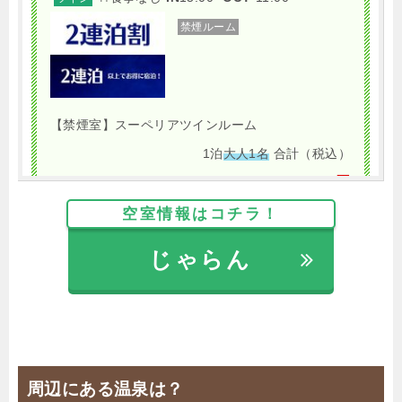
禁煙ルーム
【禁煙室】スーペリアツインルーム
1泊
大人1名
合計（税込）
7,200円
空室情報はコチラ！
【選べるお部屋と価格】
じゃらん
7,200円
【禁煙室】スーペリアツインルーム
5,700円
【禁煙室】スタンダードダブルルーム
じゃらんで確認する
周辺にある温泉は？