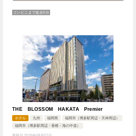
1泊
大人1名
合計（税込）
9,685円
コンビニまで徒歩5分
じゃらんで確認する
THE BLOSSOM HAKATA Premier
ホテル
九州
福岡県
福岡市（博多駅周辺・天神周辺）
福岡市（博多駅周辺・香椎・海の中道）
更新日:
2026年08月07日