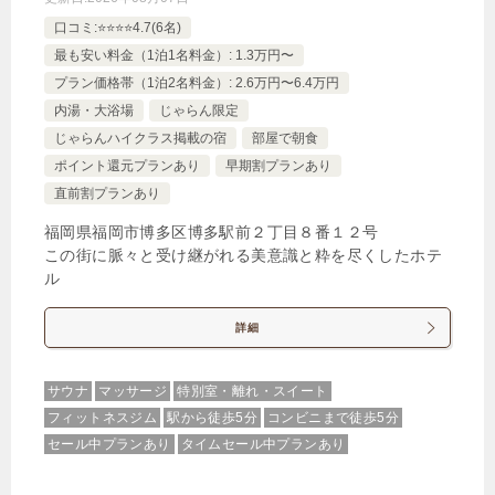
口コミ:⭐️⭐️⭐️⭐️4.7(6名)
最も安い料金（1泊1名料金）: 1.3万円〜
プラン価格帯（1泊2名料金）: 2.6万円〜6.4万円
内湯・大浴場
じゃらん限定
じゃらんハイクラス掲載の宿
部屋で朝食
ポイント還元プランあり
早期割プランあり
直前割プランあり
福岡県福岡市博多区博多駅前２丁目８番１２号
この街に脈々と受け継がれる美意識と粋を尽くしたホテ
ル
詳細
サウナ
マッサージ
特別室・離れ・スイート
フィットネスジム
駅から徒歩5分
コンビニまで徒歩5分
セール中プランあり
タイムセール中プランあり