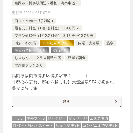
福岡市（博多駅周辺・香椎・海の中道）
じゃらんで確認する
更新日:
2026年08月07日
口コミ:⭐️⭐️⭐️⭐️4.7(129名)
最も安い料金（1泊1名料金）: 1.4万円〜
【早期割40日前】（朝食付き）人気の海鮮丼に贅沢
プラン価格帯（1泊2名料金）: 3.4万円〜13.2万円
すぎる朝ごはん！朝食にこだわりぬいたホテル！
博多・都の湯
じゃらんアワード
内湯・大浴場
温泉
🍴朝食
IN
15:00-
OUT
-11:00
ツイン
禁煙ルーム
泊まって良かった宿
売れた宿
じゃらんハイクラス掲載の宿
部屋で朝食
早期割プランあり
福岡県福岡市博多区博多駅東２－１－１
【都心を忘れ、都心を愉しむ】天然温泉SPAで癒され、
美食に酔う旅
【禁煙室】スタンダードツインルーム
1泊
大人1名
合計（税込）
詳細
9,420円
サウナ
屋外プール
ジャグジー
マッサージ
エステ設備
【選べるお部屋と価格】
特別室・離れ・スイート
駅から徒歩5分
コンビニまで徒歩5分