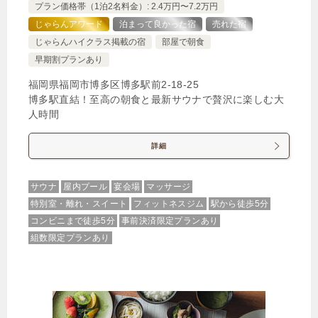
1泊
大人1名
合計（税込）
プラン価格帯（1泊2名料金）: 2.4万円〜7.2万円
6,175円
じゃらんアワード
泊まって良かった宿
売れた宿
じゃらんハイクラス掲載の宿
部屋で朝食
早期割プランあり
【選べるお部屋と価格】
6,175円
【禁煙室】スタンダードツインルーム
福岡県福岡市博多区博多駅前2-18-25
博多駅直結！至高の朝食と最新サウナで贅沢に楽しむ大
6,175円
【禁煙室】スタンダードダブルルーム
人時間
7,182円
【禁煙室】エアウィーヴツインルーム
詳細
じゃらんで確認する
サウナ
屋内プール
宴会場
マッサージ
特別室・離れ・スイート
フィットネスジム
駅から徒歩5分
コンビニまで徒歩5分
事前決済限定プランあり
【朝食付きプラン】朝食にこだわりぬいたホテル！
組数限定プランあり
九州の厳選食材で朝食をご提供致します。
🍴朝食
IN
15:00-
OUT
-11:00
ツイン
禁煙ルーム