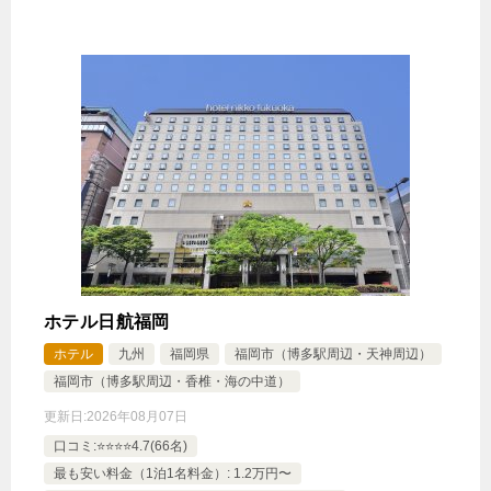
9,420円
【禁煙室】スタンダードツインルーム
10,920円
【禁煙室】スーペリアツインルーム
9,420円
【禁煙室】スタンダードダブルルーム
じゃらんで確認する
【素泊りプラン】夜食など無料サービスが充実にシ
ャンプー＆バスソルトバー！♪中洲川端駅近く！
🍴食事なし
IN
15:00-
OUT
-11:00
ツイン
ホテル日航福岡
禁煙ルーム
ホテル
九州
福岡県
福岡市（博多駅周辺・天神周辺）
福岡市（博多駅周辺・香椎・海の中道）
更新日:
2026年08月07日
口コミ:⭐️⭐️⭐️⭐️4.7(66名)
【禁煙室】スタンダードツインルーム
最も安い料金（1泊1名料金）: 1.2万円〜