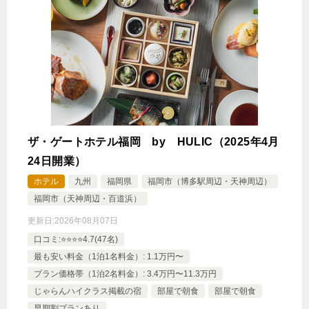
【禁煙室】スタンダードツインルーム
1泊
大人1名
合計（税込）
8,677円
【選べるお部屋と価格】
ザ・ゲートホテル福岡 by HULIC（2025年4月
8,677円
【禁煙室】スタンダードツインルーム
24日開業）
ホテル
九州
福岡県
福岡市（博多駅周辺・天神周辺）
9,685円
【禁煙室】エアウィーヴツインルーム
福岡市（天神周辺・百道浜）
8,677円
【禁煙室】スタンダードダブルルーム
更新日:
2026年08月07日
口コミ:⭐️⭐️⭐️⭐️4.7(47名)
12,187円
【禁煙室】最上階 和洋室スイート
最も安い料金（1泊1名料金）: 1.1万円〜
（露天風呂・畳間とロフト付）
プラン価格帯（1泊2名料金）: 3.4万円〜11.3万円
じゃらんハイクラス掲載の宿
部屋で朝食
部屋で朝食
10,302円
【禁煙室】スーペリアダブルルーム
早期割プランあり