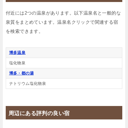
【2連泊以上でお得！】（朝食付き）九州の豊かな食
材を使ったBFHホテルならではの朝食ビュッフェ！
付近には2つの温泉があります。以下温泉名と一般的な
🍴朝食
IN
15:00-
OUT
-11:00
ダブル
禁煙ルーム
泉質をまとめています。温泉名クリックで関連する宿
を検索できます。
博多温泉
【禁煙室】スタンダードダブルルーム
塩化物泉
1泊
大人1名
合計（税込）
博多・都の湯
8,220円
ナトリウム塩化物泉
【選べるお部屋と価格】
8,220円
【禁煙室】スタンダードダブルルーム
周辺にある評判の良い宿
8,220円
【禁煙室】スタンダードツインルーム
9,720円
【禁煙室】スーペリアダブルルーム