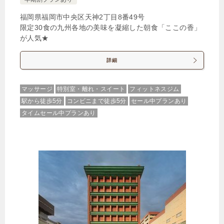
福岡県福岡市中央区天神2丁目8番49号
じゃらんで確認する
限定30食の九州各地の美味を凝縮した朝食「ここの香」
が人気★
【BFHテイクアウト朝食プラン】忙しい日の強い味
詳細
方♪ シャンプー＆バスソルトバー夜食など無料サー
ビス充実
マッサージ
特別室・離れ・スイート
フィットネスジム
🍴朝食
IN
15:00-
OUT
-11:00
ツイン
禁煙ルーム
駅から徒歩5分
コンビニまで徒歩5分
セール中プランあり
タイムセール中プランあり
【禁煙室】スタンダードツインルーム
1泊
大人1名
合計（税込）
7,275円
【選べるお部屋と価格】