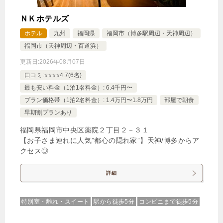
ＮＫホテルズ
ホテル
九州
福岡県
福岡市（博多駅周辺・天神周辺）
福岡市（天神周辺・百道浜）
更新日:
2026年08月07日
口コミ:⭐️⭐️⭐️⭐️4.7(6名)
最も安い料金（1泊1名料金）: 6.4千円〜
プラン価格帯（1泊2名料金）: 1.4万円〜1.8万円
部屋で朝食
早期割プランあり
福岡県福岡市中央区薬院２丁目２－３１
【お子さま連れに人気”都心の隠れ家”】天神/博多からア
クセス◎
詳細
特別室・離れ・スイート
駅から徒歩5分
コンビニまで徒歩5分