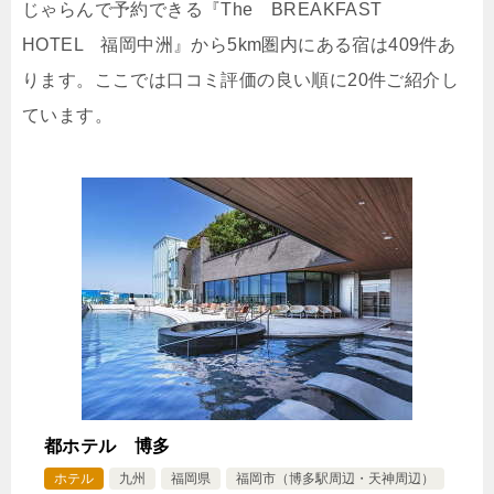
じゃらんで予約できる『The BREAKFAST
HOTEL 福岡中洲』から5km圏内にある宿は409件あ
じゃらんで確認する
ります。ここでは口コミ評価の良い順に20件ご紹介し
ています。
【早期割40日前】（素泊り）40日前までの予約でお
得に宿泊♪シャンプー＆バスソルトバーなど無料サー
ビス♪
🍴食事なし
IN
15:00-
OUT
-11:00
ツイン
禁煙ルーム
【禁煙室】スタンダードツインルーム
1泊
大人1名
合計（税込）
都ホテル 博多
6,900円
ホテル
九州
福岡県
福岡市（博多駅周辺・天神周辺）