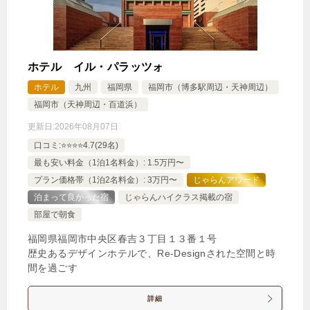
7,275円
【禁煙室】スタンダードツインルーム
7,275円
【禁煙室】スタンダードダブルルーム
ホテル イル・パラッツォ
ホテル
九州
福岡県
福岡市（博多駅周辺・天神周辺）
じゃらんで確認する
福岡市（天神周辺・百道浜）
更新日:
2026年08月07日
【期間限定メニューで贅沢に朝食を】（朝食付き）
口コミ:⭐️⭐️⭐️⭐️4.7(29名)
零ワンポークすき焼き丼に小柱と濃厚な練ウニ茶漬
最も安い料金（1泊1名料金）: 1.5万円〜
け！
プラン価格帯（1泊2名料金）: 3万円〜
じゃらんアワード
🍴朝食
IN
15:00-
OUT
-11:00
ツイン
禁煙ルーム
泊まって良かった宿
じゃらんハイクラス掲載の宿
部屋で朝食
福岡県福岡市中央区春吉３丁目１３番１号
歴史あるデザインホテルで、Re-Designされた空間と時
間を過ごす
【禁煙室】エアウィーヴツインルーム
詳細