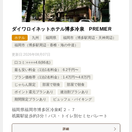
ダイワロイネットホテル博多冷泉 PREMIER
ホテル
九州
福岡県
福岡市（博多駅周辺・天神周辺）
福岡市（博多駅周辺・香椎・海の中道）
更新日:
2026年08月07日
口コミ:⭐️⭐️⭐️⭐️4.6(86名)
最も安い料金（1泊1名料金）: 6.2千円〜
プラン価格帯（1泊2名料金）: 1.4万円〜4.8万円
じゃらん限定
部屋で朝食
部屋で朝食
ポイント還元プランあり
連泊割プランあり
期間限定プランあり
ビュッフェ・バイキング
福岡県福岡市博多区冷泉町２－７
祇園駅徒歩約3分！バス・トイレ別セミセパレート
詳細