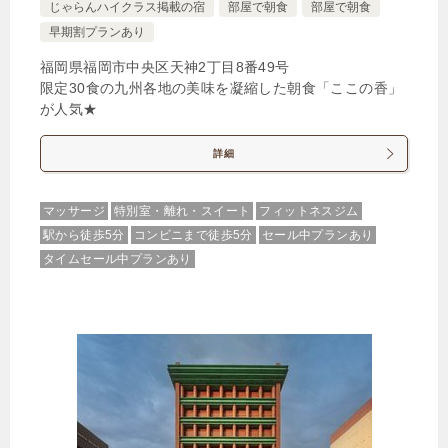
じゃらんハイクラス掲載の宿
部屋で朝食
部屋で朝食
早期割プランあり
福岡県福岡市中央区天神2丁目8番49号
限定30食の九州各地の美味を凝縮した朝食「ここの香」
が人気★
詳細
マッサージ
特別室・離れ・スイート
フィットネスジム
駅から徒歩5分
コンビニまで徒歩5分
セール中プランあり
タイムセール中プランあり