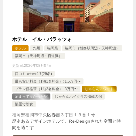
ホテル イル・パラッツォ
ホテル
九州
福岡県
福岡市（博多駅周辺・天神周辺）
福岡市（天神周辺・百道浜）
更新日:
2026年08月07日
口コミ:⭐️⭐️⭐️⭐️4.7(29名)
最も安い料金（1泊1名料金）: 1.5万円〜
プラン価格帯（1泊2名料金）: 3万円〜
じゃらんアワード
泊まって良かった宿
じゃらんハイクラス掲載の宿
部屋で朝食
福岡県福岡市中央区春吉３丁目１３番１号
歴史あるデザインホテルで、Re-Designされた空間と時
間を過ごす