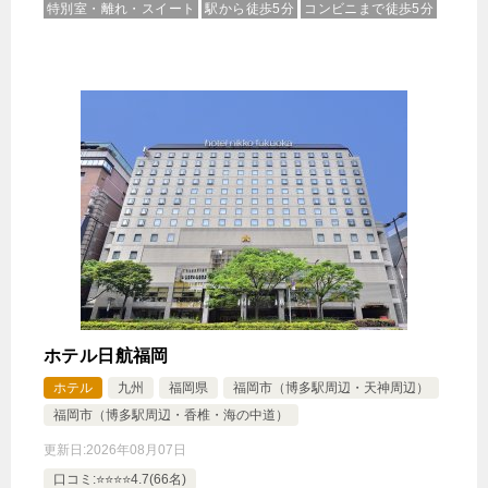
1泊
大人1名
合計（税込）
特別室・離れ・スイート
駅から徒歩5分
コンビニまで徒歩5分
3,387円
【選べるお部屋と価格】
3,387円
クラシックB
3,387円
コンフォートA
じゃらんで確認する
ホテル日航福岡
ホテル
九州
福岡県
福岡市（博多駅周辺・天神周辺）
福岡市（博多駅周辺・香椎・海の中道）
更新日:
2026年08月07日
口コミ:⭐️⭐️⭐️⭐️4.7(66名)