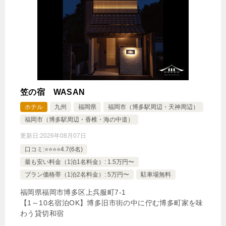
笠の宿 WASAN
ホテル
九州
福岡県
福岡市（博多駅周辺・天神周辺）
福岡市（博多駅周辺・香椎・海の中道）
更新日:
2026年08月07日
口コミ:⭐️⭐️⭐️⭐️4.7(6名)
最も安い料金（1泊1名料金）: 1.5万円〜
プラン価格帯（1泊2名料金）: 5万円〜
駐車場無料
福岡県福岡市博多区上呉服町7‐1
【1～10名宿泊OK】博多旧市街の中に佇む博多町家を味
わう貸切和宿