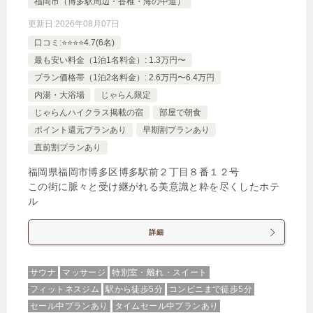
福岡市（博多駅周辺・香椎・海の中道）
更新日:
2026年08月07日
口コミ:⭐️⭐️⭐️⭐️4.7(6名)
最も安い料金（1泊1名料金）: 1.3万円〜
プラン価格帯（1泊2名料金）: 2.6万円〜6.4万円
内湯・大浴場
じゃらん限定
じゃらんハイクラス掲載の宿
部屋で朝食
ポイント還元プランあり
早期割プランあり
直前割プランあり
福岡県福岡市博多区博多駅前２丁目８番１２号
この街に脈々と受け継がれる美意識と粋を尽くしたホテ
ル
詳細
サウナ
マッサージ
特別室・離れ・スイート
フィットネスジム
駅から徒歩5分
コンビニまで徒歩5分
セール中プランあり
タイムセール中プランあり