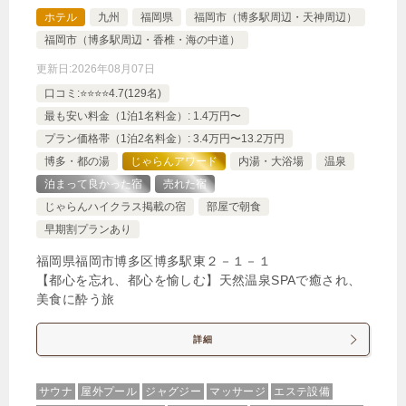
【選べるお部屋と価格】
ホテル
九州
福岡県
福岡市（博多駅周辺・天神周辺）
福岡市（博多駅周辺・香椎・海の中道）
2,752円
コンフォートA
更新日:
2026年08月07日
2,752円
クラシックB
口コミ:⭐️⭐️⭐️⭐️4.7(129名)
最も安い料金（1泊1名料金）: 1.4万円〜
じゃらんで確認する
プラン価格帯（1泊2名料金）: 3.4万円〜13.2万円
博多・都の湯
じゃらんアワード
内湯・大浴場
温泉
泊まって良かった宿
売れた宿
【連泊割】2泊以上のご宿泊者様必見♪通常プランよ
じゃらんハイクラス掲載の宿
部屋で朝食
り20％お得！
早期割プランあり
🍴食事なし
IN
15:00-
OUT
-10:00
和洋室
福岡県福岡市博多区博多駅東２－１－１
【都心を忘れ、都心を愉しむ】天然温泉SPAで癒され、
禁煙ルーム
美食に酔う旅
詳細
クラシックB
サウナ
屋外プール
ジャグジー
マッサージ
エステ設備