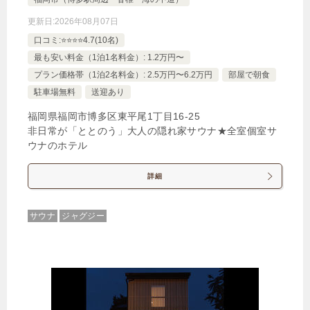
更新日:
2026年08月07日
口コミ:⭐️⭐️⭐️⭐️4.7(10名)
最も安い料金（1泊1名料金）: 1.2万円〜
プラン価格帯（1泊2名料金）: 2.5万円〜6.2万円
部屋で朝食
駐車場無料
送迎あり
福岡県福岡市博多区東平尾1丁目16‐25
非日常が「ととのう」大人の隠れ家サウナ★全室個室サ
ウナのホテル
詳細
サウナ
ジャグジー