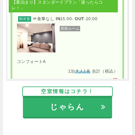
【素泊まり】スタンダードプラン「迷ったらコ
レ！」
🍴食事なし
IN
15:00-
OUT
-10:00
和洋室
禁煙ルーム
コンフォートA
1泊
大人1名
合計（税込）
4,234円
空室情報はコチラ！
【選べるお部屋と価格】
じゃらん
4,234円
コンフォートA
4,234円
クラシックB