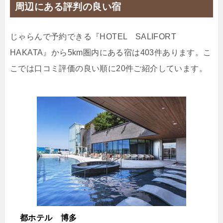
周辺にある評判の良い宿
4,240円
クラシックB
じゃらんで予約できる『HOTEL SALIFORT
じゃらんで確認する
HAKATA』から5km圏内にある宿は403件あります。こ
こでは口コミ評価の良い順に20件ご紹介しています。
【長期滞在】最大50％OFF☆出張でも観光でも「4
連泊以上」ならこちらで決まり！
🍴食事なし
IN
15:00-
OUT
-10:00
和洋室
禁煙ルーム
コンフォートA
1泊
大人1名
合計（税込）
2,752円
都ホテル 博多