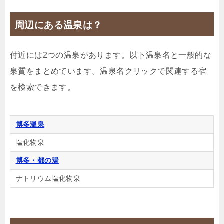
じゃらんで確認する
周辺にある温泉は？
【早期割90】90日前までの予約で20％OFF★早めの
予約でお得に旅行を楽しもう！
付近には2つの温泉があります。以下温泉名と一般的な
🍴食事なし
IN
15:00-
OUT
-10:00
和洋室
泉質をまとめています。温泉名クリックで関連する宿
禁煙ルーム
を検索できます。
博多温泉
コンフォートA
塩化物泉
1泊
大人1名
合計（税込）
博多・都の湯
4,240円
ナトリウム塩化物泉
【選べるお部屋と価格】
4,240円
コンフォートA