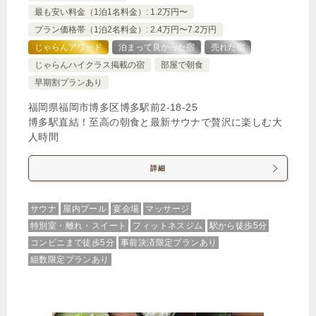
最も安い料金（1泊1名料金）: 1.2万円〜
プラン価格帯（1泊2名料金）: 2.4万円〜7.2万円
じゃらんアワード
泊まって良かった宿
売れた宿
じゃらんハイクラス掲載の宿
部屋で朝食
早期割プランあり
福岡県福岡市博多区博多駅前2-18-25
博多駅直結！至高の朝食と最新サウナで贅沢に楽しむ大
人時間
詳細
サウナ
屋内プール
宴会場
マッサージ
特別室・離れ・スイート
フィットネスジム
駅から徒歩5分
コンビニまで徒歩5分
事前決済限定プランあり
組数限定プランあり