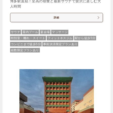
博多駅直結！至高の朝食と最新サウナで贅沢に楽しむ大
人時間
詳細
サウナ
屋内プール
宴会場
マッサージ
特別室・離れ・スイート
フィットネスジム
駅から徒歩5分
コンビニまで徒歩5分
事前決済限定プランあり
組数限定プランあり