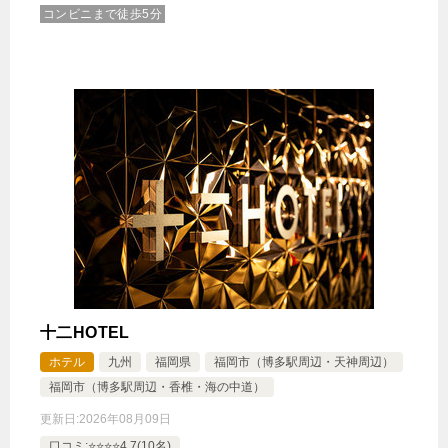
コンビニまで徒歩5分
十二HOTEL
ホテル
九州
福岡県
福岡市（博多駅周辺・天神周辺）
福岡市（博多駅周辺・香椎・海の中道）
更新日:
2026年08月09日
口コミ:⭐️⭐️⭐️⭐️4.7(10名)