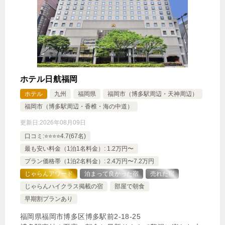
ホテル日航福岡
ホテル
九州
福岡県
福岡市（博多駅周辺・天神周辺）
福岡市（博多駅周辺・香椎・海の中道）
更新日:
2026年08月09日
口コミ:⭐️⭐️⭐️⭐️4.7(67名)
最も安い料金（1泊1名料金）: 1.2万円〜
プラン価格帯（1泊2名料金）: 2.4万円〜7.2万円
じゃらんアワード
泊まって良かった宿
売れた宿
じゃらんハイクラス掲載の宿
部屋で朝食
早期割プランあり
福岡県福岡市博多区博多駅前2-18-25