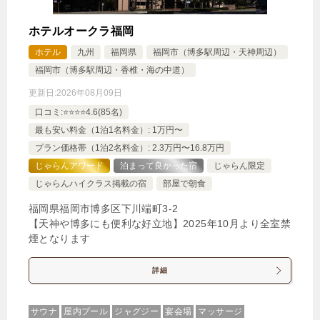
ホテルオークラ福岡
ホテル
九州
福岡県
福岡市（博多駅周辺・天神周辺）
福岡市（博多駅周辺・香椎・海の中道）
更新日:
2026年08月09日
口コミ:⭐️⭐️⭐️⭐️4.6(85名)
最も安い料金（1泊1名料金）: 1万円〜
プラン価格帯（1泊2名料金）: 2.3万円〜16.8万円
じゃらんアワード
泊まって良かった宿
じゃらん限定
じゃらんハイクラス掲載の宿
部屋で朝食
福岡県福岡市博多区下川端町3-2
【天神や博多にも便利な好立地】2025年10月より全室禁
煙となります
詳細
サウナ
屋内プール
ジャグジー
宴会場
マッサージ