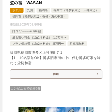
笠の宿 WASAN
ホテル
九州
福岡県
福岡市（博多駅周辺・天神周辺）
福岡市（博多駅周辺・香椎・海の中道）
更新日:
2026年08月09日
口コミ:⭐️⭐️⭐️⭐️4.7(6名)
最も安い料金（1泊1名料金）: 1.5万円〜
プラン価格帯（1泊2名料金）: 5万円〜
駐車場無料
福岡県福岡市博多区上呉服町7‐1
【1～10名宿泊OK】博多旧市街の中に佇む博多町家を味
わう貸切和宿
詳細
コンビニまで徒歩5分