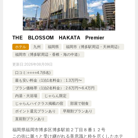
THE BLOSSOM HAKATA Premier
ホテル
九州
福岡県
福岡市（博多駅周辺・天神周辺）
福岡市（博多駅周辺・香椎・海の中道）
更新日:
2026年08月09日
口コミ:⭐️⭐️⭐️⭐️4.7(6名)
最も安い料金（1泊1名料金）: 1.3万円〜
プラン価格帯（1泊2名料金）: 2.6万円〜6.4万円
内湯・大浴場
じゃらん限定
じゃらんハイクラス掲載の宿
部屋で朝食
ポイント還元プランあり
早期割プランあり
直前割プランあり
福岡県福岡市博多区博多駅前２丁目８番１２号
この街に脈々と受け継がれる美意識と粋を尽くしたホテ