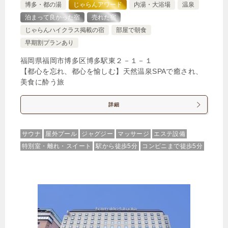
博多・都の湯
じゃらんアワード
内湯・大浴場
温泉
泊まって良かった宿
売れた宿
じゃらんハイクラス掲載の宿
部屋で朝食
早期割プランあり
福岡県福岡市博多区博多駅東２－１－１
【都心を忘れ、都心を愉しむ】天然温泉SPAで癒され、
美食に酔う旅
詳細
サウナ
屋外プール
ジャグジー
マッサージ
エステ設備
特別室・離れ・スイート
駅から徒歩5分
コンビニまで徒歩5分