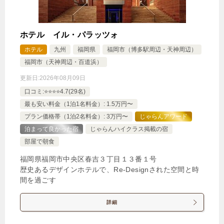
ホテル イル・パラッツォ
ホテル
九州
福岡県
福岡市（博多駅周辺・天神周辺）
福岡市（天神周辺・百道浜）
更新日:
2026年08月09日
口コミ:⭐️⭐️⭐️⭐️4.7(29名)
最も安い料金（1泊1名料金）: 1.5万円〜
プラン価格帯（1泊2名料金）: 3万円〜
じゃらんアワード
泊まって良かった宿
じゃらんハイクラス掲載の宿
部屋で朝食
福岡県福岡市中央区春吉３丁目１３番１号
歴史あるデザインホテルで、Re-Designされた空間と時
間を過ごす
詳細