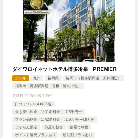
ダイワロイネットホテル博多冷泉 PREMIER
ホテル
九州
福岡県
福岡市（博多駅周辺・天神周辺）
福岡市（博多駅周辺・香椎・海の中道）
更新日:
2026年08月09日
口コミ:⭐️⭐️⭐️⭐️4.6(86名)
最も安い料金（1泊1名料金）: 7.8千円〜
プラン価格帯（1泊2名料金）: 1.9万円〜4.8万円
じゃらん限定
部屋で朝食
部屋で朝食
ポイント還元プランあり
連泊割プランあり