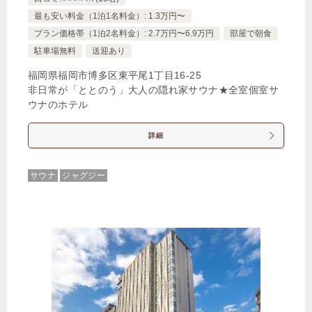
最も安い料金（1泊1名料金）: 1.3万円〜
プラン価格帯（1泊2名料金）: 2.7万円〜6.9万円
部屋で朝食
駐車場無料
送迎あり
福岡県福岡市博多区東平尾1丁目16‐25
非日常が「ととのう」大人の隠れ家サウナ★全室個室サ
ウナのホテル
詳細
サウナ
ジャグジー