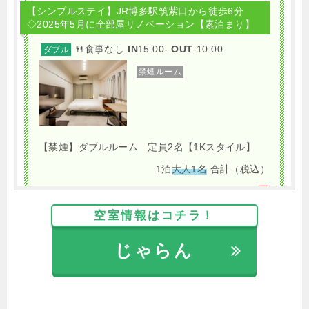
【シンプルステイ】JR博多駅筑紫口から徒歩6分
◇2025年5月に全部屋リノベーション【素泊まり】
🍴食事なし
IN
15:00-
OUT
-10:00
ダブル
禁煙ルーム
【禁煙】ダブルルーム 定員2名【1Kスタイル】
1泊
大人1名
合計（税込）
7,700円
空室情報はコチラ！
じゃらんで確認する
じゃらん