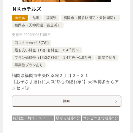
ＮＫホテルズ
ホテル
九州
福岡県
福岡市（博多駅周辺・天神周辺）
福岡市（天神周辺・百道浜）
更新日:
2026年08月09日
口コミ:⭐️⭐️⭐️⭐️4.8(7名)
最も安い料金（1泊1名料金）: 6.4千円〜
プラン価格帯（1泊2名料金）: 1.4万円〜1.8万円
部屋で朝食
早期割プランあり
福岡県福岡市中央区薬院２丁目２－３１
【お子さま連れに人気”都心の隠れ家”】天神/博多からア
クセス◎
詳細
特別室・離れ・スイート
駅から徒歩5分
コンビニまで徒歩5分