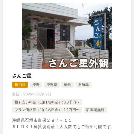
さんご星
貸別荘
沖縄
沖縄県
離島
石垣島
更新日:
2026年08月07日
最も安い料金（1泊1名料金）: 3.3千円〜
プラン価格帯（1泊2名料金）: 1.1万円〜
駐車場無料
沖縄県石垣市白保２８７－１１
５ＬＤＫ１棟貸切別荘！大人数でもご宿泊可能です。