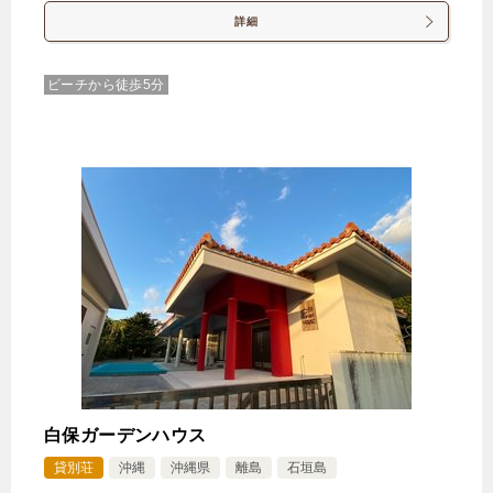
詳細
ビーチから徒歩5分
白保ガーデンハウス
貸別荘
沖縄
沖縄県
離島
石垣島