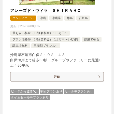
アレーズド・ヴィラ ＳＨＩＲＡＨＯ
コンドミニアム
沖縄
沖縄県
離島
石垣島
更新日:
2026年08月07日
最も安い料金（1泊1名料金）: 1.3万円〜
プラン価格帯（1泊2名料金）: 1.3万円〜3.4万円
部屋で朝食
駐車場無料
早期割プランあり
沖縄県石垣市白保２１０２－４３
白保海岸まで徒歩30秒！グループやファミリーに最適♪
広々50平米
詳細
ビーチから徒歩5分
割引プランあり
セール中プランあり
タイムセール中プランあり