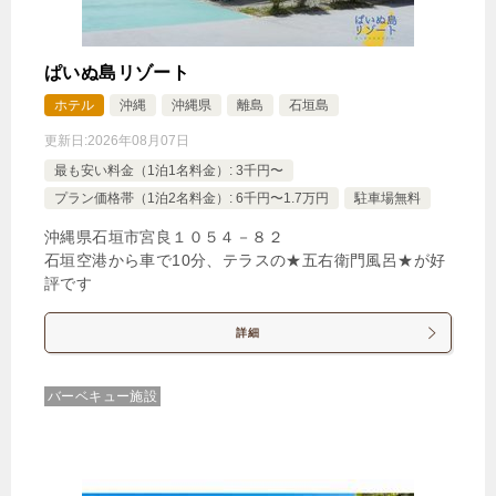
ぱいぬ島リゾート
ホテル
沖縄
沖縄県
離島
石垣島
更新日:
2026年08月07日
最も安い料金（1泊1名料金）: 3千円〜
プラン価格帯（1泊2名料金）: 6千円〜1.7万円
駐車場無料
沖縄県石垣市宮良１０５４－８２
石垣空港から車で10分、テラスの★五右衛門風呂★が好
評です
詳細
バーベキュー施設