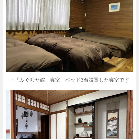
・「ふぐむた館」寝室：ベッド3台設置した寝室です