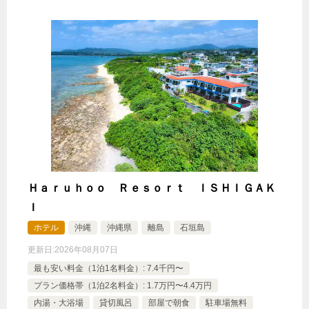
Ｈａｒｕｈｏｏ Ｒｅｓｏｒｔ ＩＳＨＩＧＡＫ
Ｉ
ホテル
沖縄
沖縄県
離島
石垣島
更新日:
2026年08月07日
最も安い料金（1泊1名料金）: 7.4千円〜
プラン価格帯（1泊2名料金）: 1.7万円〜4.4万円
内湯・大浴場
貸切風呂
部屋で朝食
駐車場無料