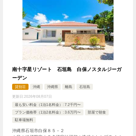
南十字星リゾート 石垣島 白保ノスタルジーガ
ーデン
貸別荘
沖縄
沖縄県
離島
石垣島
更新日:
2026年08月07日
最も安い料金（1泊1名料金）: 7.2千円〜
プラン価格帯（1泊2名料金）: 3.6万円〜
部屋で朝食
駐車場無料
沖縄県石垣市白保８５－２