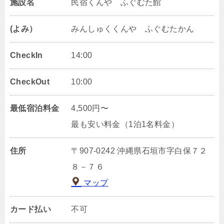
施設名
民宿くんや ふぐむた館
(よみ）
みんしゅくくんや ふぐむたかん
CheckIn
14:00
CheckOut
10:00
最低宿泊料金
4,500円〜
最も安い料金（1泊1名料金）
住所
〒907-0242 沖縄県石垣市字白保７２
８－７６
マップ
カード払い
不可