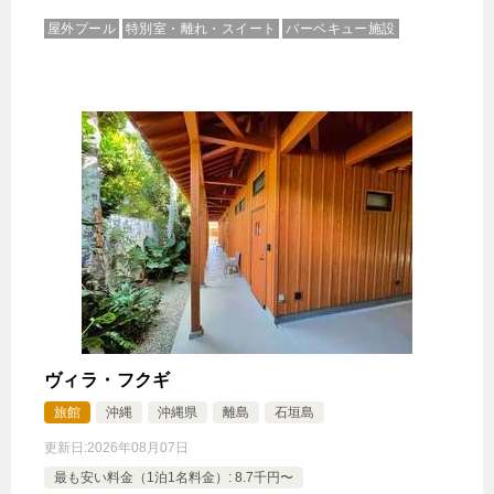
屋外プール
特別室・離れ・スイート
バーベキュー施設
ヴィラ・フクギ
旅館
沖縄
沖縄県
離島
石垣島
更新日:
2026年08月07日
最も安い料金（1泊1名料金）: 8.7千円〜