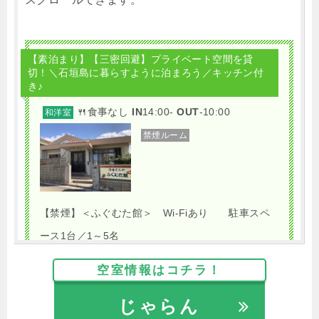
【素泊まり】【三密回避】プライベート空間を貸
切！＼石垣島に暮らすように泊まろう／キッチン付
き♪
🍴食事なし
IN
14:00-
OUT
-10:00
和洋室
禁煙ルーム
【禁煙】＜ふぐむた館＞ Wi-Fiあり 駐車スペ
ース1台／1～5名
1泊
大人1名
合計（税込）
空室情報はコチラ！
4,500円
じゃらん
【選べるお部屋と価格】