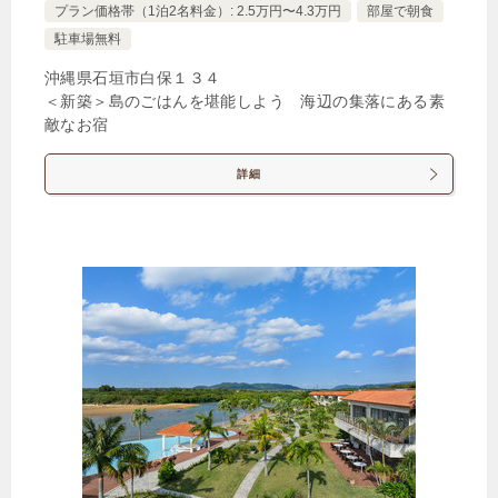
プラン価格帯（1泊2名料金）: 2.5万円〜4.3万円
部屋で朝食
駐車場無料
沖縄県石垣市白保１３４
＜新築＞島のごはんを堪能しよう 海辺の集落にある素
敵なお宿
詳細