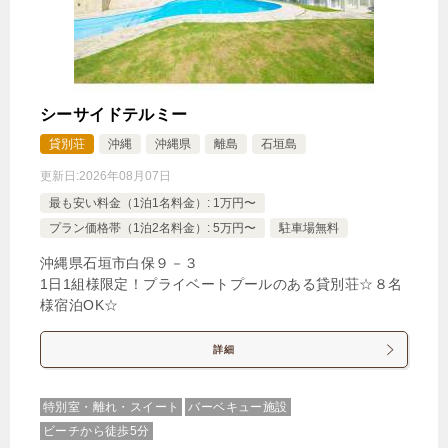
シーサイドテルミー
貸別荘
沖縄
沖縄県
離島
石垣島
更新日:
2026年08月07日
最も安い料金（1泊1名料金）: 1万円〜
プラン価格帯（1泊2名料金）: 5万円〜
駐車場無料
沖縄県石垣市白保９－３
1日1組様限定！プライベートプールのある貸別荘☆８名
様宿泊OK☆
詳細
特別室・離れ・スイート
バーベキュー施設
ビーチから徒歩5分