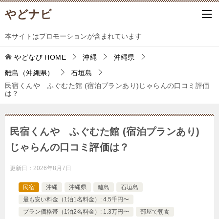
やどナビ
本サイトはプロモーションが含まれています
やどなび
HOME
沖縄
沖縄県
離島（沖縄県）
石垣島
民宿くんや ふぐむた館 (宿泊プランあり)じゃらんの口コミ評価
は？
民宿くんや ふぐむた館 (宿泊プランあり)
じゃらんの口コミ評価は？
更新日：
2026年8月7日
民宿
沖縄
沖縄県
離島
石垣島
最も安い料金（1泊1名料金）: 4.5千円〜
プラン価格帯（1泊2名料金）: 1.3万円〜
部屋で朝食