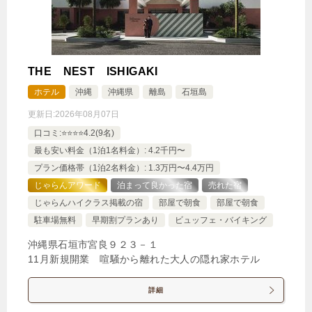
じゃらんで確認する
THE NEST ISHIGAKI
ホテル
沖縄
沖縄県
離島
石垣島
更新日:
2026年08月07日
口コミ:⭐️⭐️⭐️⭐️4.2(9名)
最も安い料金（1泊1名料金）: 4.2千円〜
プラン価格帯（1泊2名料金）: 1.3万円〜4.4万円
じゃらんアワード
泊まって良かった宿
売れた宿
じゃらんハイクラス掲載の宿
部屋で朝食
部屋で朝食
駐車場無料
早期割プランあり
ビュッフェ・バイキング
沖縄県石垣市宮良９２３－１
11月新規開業 喧騒から離れた大人の隠れ家ホテル
詳細