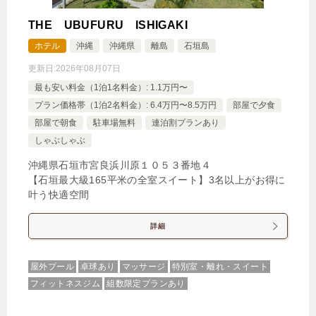
THE UBUFURU ISHIGAKI
ホテル
沖縄
沖縄県
離島
石垣島
更新日:
2026年08月07日
最も安い料金（1泊1名料金）: 1.1万円〜
プラン価格帯（1泊2名料金）: 6.4万円〜8.5万円
部屋で夕食
部屋で朝食
駐車場無料
連泊割プランあり
しゃぶしゃぶ
沖縄県石垣市宮良浜川原１０５３番地４
【石垣最大級165平米の全室スイート】3名以上がお得に
叶う快適空間
詳細
屋外プール
卓球あり
マッサージ
特別室・離れ・スイート
フィットネスジム
組数限定プランあり