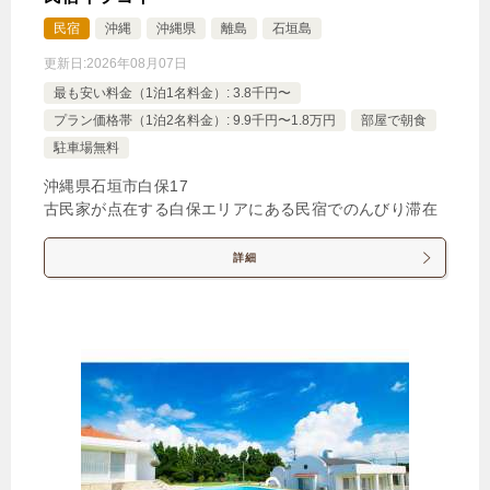
民宿
沖縄
沖縄県
離島
石垣島
更新日:
2026年08月07日
最も安い料金（1泊1名料金）: 3.8千円〜
プラン価格帯（1泊2名料金）: 9.9千円〜1.8万円
部屋で朝食
駐車場無料
沖縄県石垣市白保17
古民家が点在する白保エリアにある民宿でのんびり滞在
詳細