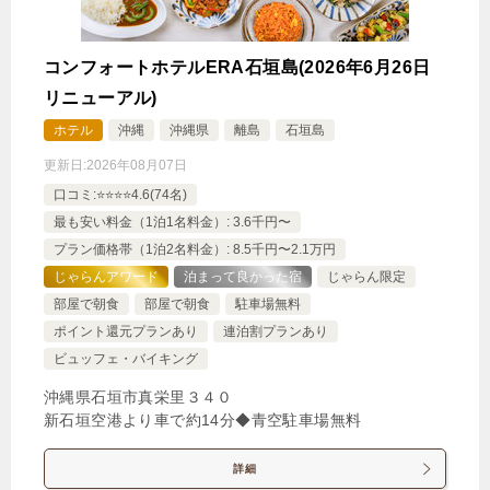
コンフォートホテルERA石垣島(2026年6月26日
リニューアル)
ホテル
沖縄
沖縄県
離島
石垣島
更新日:
2026年08月07日
口コミ:⭐️⭐️⭐️⭐️4.6(74名)
最も安い料金（1泊1名料金）: 3.6千円〜
プラン価格帯（1泊2名料金）: 8.5千円〜2.1万円
じゃらんアワード
泊まって良かった宿
じゃらん限定
部屋で朝食
部屋で朝食
駐車場無料
ポイント還元プランあり
連泊割プランあり
ビュッフェ・バイキング
沖縄県石垣市真栄里３４０
新石垣空港より車で約14分◆青空駐車場無料
詳細