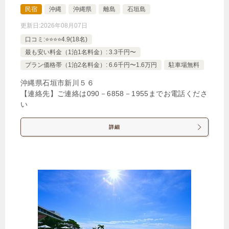
じゃらんで確認する
民宿
沖縄
沖縄県
離島
石垣島
更新日:
2026年08月07日
口コミ:⭐️⭐️⭐️⭐️4.9(18名)
ダイバーさん空港送迎付きプラン！２名様個室 1名
様でもご利用頂けます。
最も安い料金（1泊1名料金）: 3.3千円〜
プラン価格帯（1泊2名料金）: 6.6千円〜1.6万円
駐車場無料
🍴食事なし
IN
15:00-
OUT
-13:00
その他
沖縄県石垣市新川５６
禁煙ルーム
【連絡先】ご連絡は090－6858－1955までお電話くださ
い
詳細
２名様個室 BOXタイプ２段ベット
1泊
大人1名
合計（税込）
6,500円
じゃらんで確認する