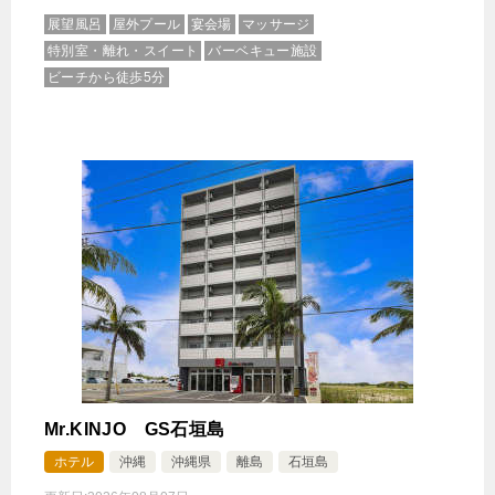
展望風呂
屋外プール
宴会場
マッサージ
特別室・離れ・スイート
バーベキュー施設
ビーチから徒歩5分
Mr.KINJO GS石垣島
ホテル
沖縄
沖縄県
離島
石垣島