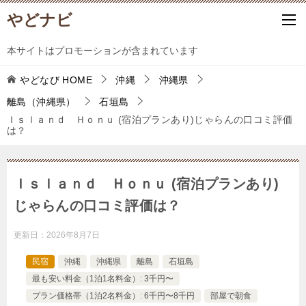
やどナビ
本サイトはプロモーションが含まれています
やどなび
HOME
沖縄
沖縄県
離島（沖縄県）
石垣島
Ｉｓｌａｎｄ Ｈｏｎｕ (宿泊プランあり)じゃらんの口コミ評価
は？
Ｉｓｌａｎｄ Ｈｏｎｕ (宿泊プランあり)
じゃらんの口コミ評価は？
更新日：
2026年8月7日
民宿
沖縄
沖縄県
離島
石垣島
最も安い料金（1泊1名料金）: 3千円〜
プラン価格帯（1泊2名料金）: 6千円〜8千円
部屋で朝食