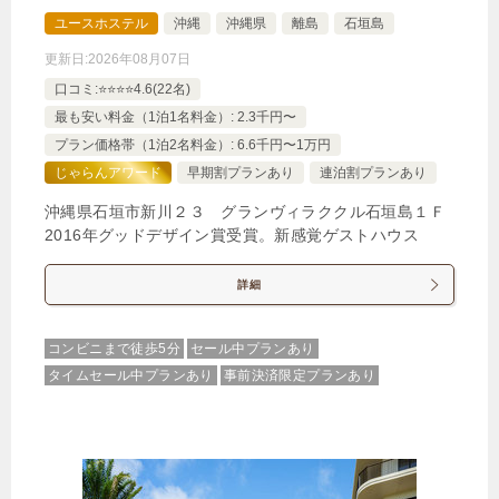
ユースホステル
沖縄
沖縄県
離島
石垣島
更新日:
2026年08月07日
口コミ:⭐️⭐️⭐️⭐️4.6(22名)
最も安い料金（1泊1名料金）: 2.3千円〜
プラン価格帯（1泊2名料金）: 6.6千円〜1万円
じゃらんアワード
早期割プランあり
連泊割プランあり
沖縄県石垣市新川２３ グランヴィラククル石垣島１Ｆ
2016年グッドデザイン賞受賞。新感覚ゲストハウス
詳細
コンビニまで徒歩5分
セール中プランあり
タイムセール中プランあり
事前決済限定プランあり