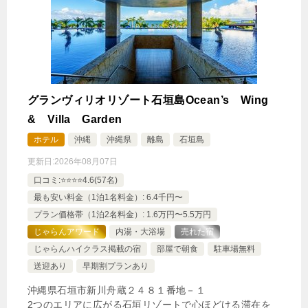
グランヴィリオリゾート石垣島Ocean’s Wing
& Villa Garden
ホテル
沖縄
沖縄県
離島
石垣島
更新日:
2026年08月07日
口コミ:⭐️⭐️⭐️⭐️4.6(57名)
最も安い料金（1泊1名料金）: 6.4千円〜
プラン価格帯（1泊2名料金）: 1.6万円〜5.5万円
じゃらんアワード
内湯・大浴場
売れた宿
じゃらんハイクラス掲載の宿
部屋で朝食
駐車場無料
送迎あり
早期割プランあり
沖縄県石垣市新川舟蔵２４８１番地－１
2つのエリアに広がる石垣リゾートで心ほどける滞在を