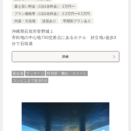
最も安い料金（1泊1名料金）: 1万円〜
プラン価格帯（1泊2名料金）: 2.2万円〜4.1万円
内湯・大浴場
送迎あり
早期割プランあり
沖縄県石垣市登野城１
市街地の中心地730交差点にあるホテル 好立地♪徒歩3
分で石垣港
詳細
宴会場
マッサージ
特別室・離れ・スイート
コンビニまで徒歩5分