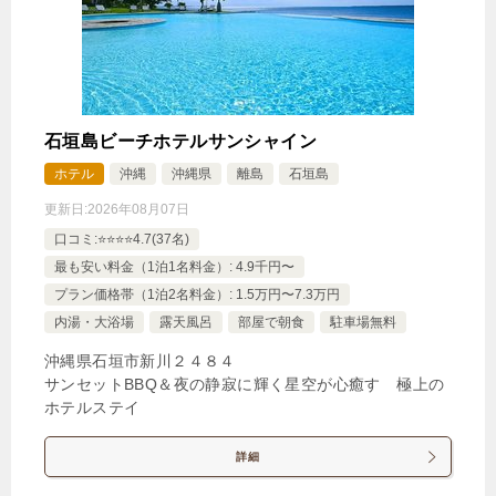
石垣島ビーチホテルサンシャイン
ホテル
沖縄
沖縄県
離島
石垣島
更新日:
2026年08月07日
口コミ:⭐️⭐️⭐️⭐️4.7(37名)
最も安い料金（1泊1名料金）: 4.9千円〜
プラン価格帯（1泊2名料金）: 1.5万円〜7.3万円
内湯・大浴場
露天風呂
部屋で朝食
駐車場無料
沖縄県石垣市新川２４８４
サンセットBBQ＆夜の静寂に輝く星空が心癒す 極上の
ホテルステイ
詳細