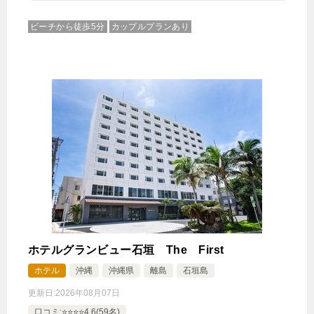
ビーチから徒歩5分
カップルプランあり
ホテルグランビュー石垣 The First
ホテル
沖縄
沖縄県
離島
石垣島
更新日:
2026年08月07日
口コミ:⭐️⭐️⭐️⭐️4.6(59名)