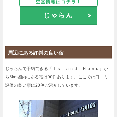
空室情報はコチラ！
1泊
大人1名
合計（税込）
6,000円
じゃらん
じゃらんで確認する
女性専用ドミトリー 13時チェックアウトのんびり
周辺にある評判の良い宿
プラン
🍴食事なし
IN
15:00-
OUT
-13:00
その他
じゃらんで予約できる『Ｉｓｌａｎｄ Ｈｏｎｕ』か
禁煙ルーム
ら5km圏内にある宿は90件あります。ここでは口コミ
評価の良い順に20件ご紹介しています。
女性専用ドミトリー
1泊
大人1名
合計（税込）