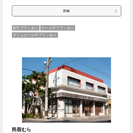
詳細
じゃらんで確認する
割引プランあり
セール中プランあり
2名様簡易個室 13時チェックアウトのんびりプラン
タイムセール中プランあり
1名様でもご利用頂けます
🍴食事なし
IN
15:00-
OUT
-13:00
その他
禁煙ルーム
２名様簡易個室 BOXタイプ２段ベット
1泊
大人1名
合計（税込）
3,000円
民宿むら