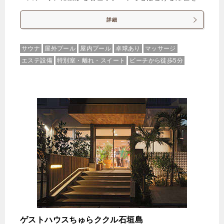
詳細
サウナ
屋外プール
屋内プール
卓球あり
マッサージ
エステ設備
特別室・離れ・スイート
ビーチから徒歩5分
ゲストハウスちゅらククル石垣島