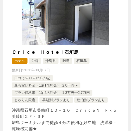
3,000円
じゃらんで確認する
男性専用ドミトリー 13時チェックアウトのんびり
プラン
Ｃｒｉｃｅ Ｈｏｔｅｌ石垣島
ホテル
沖縄
沖縄県
離島
石垣島
🍴食事なし
IN
15:00-
OUT
-13:00
その他
更新日:
2026年08月07日
禁煙ルーム
口コミ:⭐️⭐️⭐️⭐️⭐️5.0(5名)
最も安い料金（1泊1名料金）: 2.6千円〜
プラン価格帯（1泊2名料金）: 1.3万円〜2.7万円
じゃらん限定
早期割プランあり
連泊割プランあり
男性専用ドミトリー
沖縄県石垣市美崎町１０－１０ ＣｒｉｃｅＮｉｋｋｏ
1泊
大人1名
合計（税込）
美崎町２Ｆ・３Ｆ
3,000円
離島ターミナルまで徒歩４分の便利な好立地！洗濯機・
乾燥機完備★