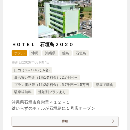
ＨＯＴＥＬ 石垣島２０２０
ホテル
沖縄
沖縄県
離島
石垣島
更新日:
2026年08月07日
口コミ:⭐️⭐️⭐️⭐️4.7(16名)
最も安い料金（1泊1名料金）: 2.7千円〜
プラン価格帯（1泊2名料金）: 5.7千円〜1.5万円
部屋で朝食
駐車場無料
連泊割プランあり
沖縄県石垣市真栄里４１２－１
鍵いらずのホテルが石垣島に１号店オープン
詳細