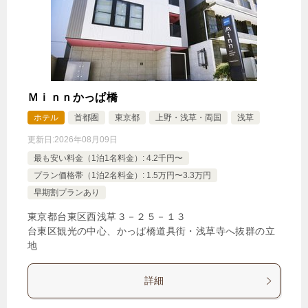
Ｍｉｎｎかっぱ橋
ホテル
首都圏
東京都
上野・浅草・両国
浅草
更新日:
2026年08月09日
最も安い料金（1泊1名料金）: 4.2千円〜
プラン価格帯（1泊2名料金）: 1.5万円〜3.3万円
早期割プランあり
東京都台東区西浅草３－２５－１３
台東区観光の中心、かっぱ橋道具街・浅草寺へ抜群の立
地
詳細