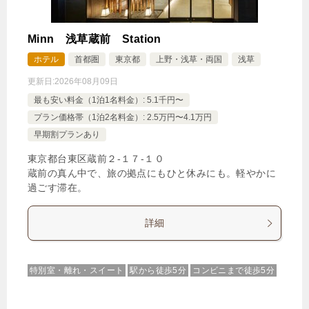
Minn 浅草蔵前 Station
ホテル
首都圏
東京都
上野・浅草・両国
浅草
更新日:
2026年08月09日
最も安い料金（1泊1名料金）: 5.1千円〜
プラン価格帯（1泊2名料金）: 2.5万円〜4.1万円
早期割プランあり
東京都台東区蔵前２‐１７‐１０
蔵前の真ん中で、旅の拠点にもひと休みにも。軽やかに
過ごす滞在。
詳細
特別室・離れ・スイート
駅から徒歩5分
コンビニまで徒歩5分