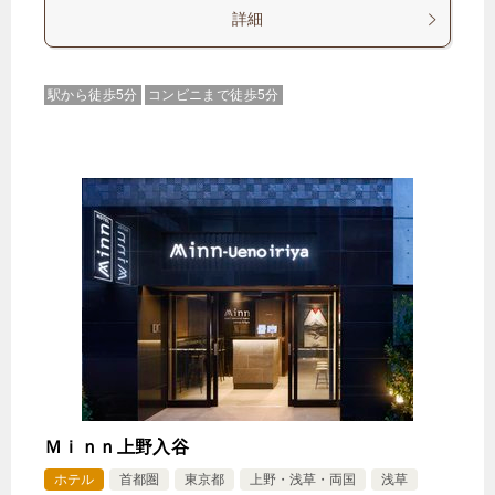
詳細
駅から徒歩5分
コンビニまで徒歩5分
Ｍｉｎｎ上野入谷
ホテル
首都圏
東京都
上野・浅草・両国
浅草