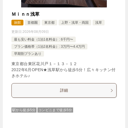
Ｍｉｎｎ浅草
旅館
首都圏
東京都
上野・浅草・両国
浅草
更新日:
2026年08月09日
最も安い料金（1泊1名料金）: 6千円〜
プラン価格帯（1泊2名料金）: 3万円〜4.4万円
早期割プランあり
東京都台東区花川戸１－１３－１２
2022年6月OPEN★浅草駅から徒歩5分！広々キッチン付
きホテル♪
詳細
駅から徒歩5分
コンビニまで徒歩5分