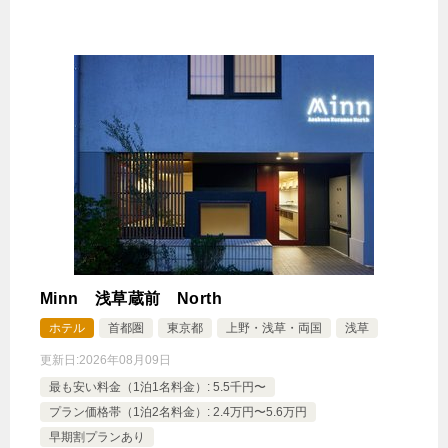
Minn 浅草蔵前 North
ホテル
首都圏
東京都
上野・浅草・両国
浅草
更新日:
2026年08月09日
最も安い料金（1泊1名料金）: 5.5千円〜
プラン価格帯（1泊2名料金）: 2.4万円〜5.6万円
早期割プランあり