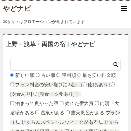
やどナビ
本サイトはプロモーションが含まれています
上野・浅草・両国の宿 | やどナビ
新しい順
古い順
評判順
最も安い料金順
プラン料金の安い順(1泊2名)
（
[朝食あり]
[夕食あり]
[朝食・夕食あり]
）
泊まって良かった宿
売れた宿大賞
内湯・大
浴場がある
温泉がある
露天風呂がある
プラン
（
じゃらんスペシャルウィークがある
じゃら