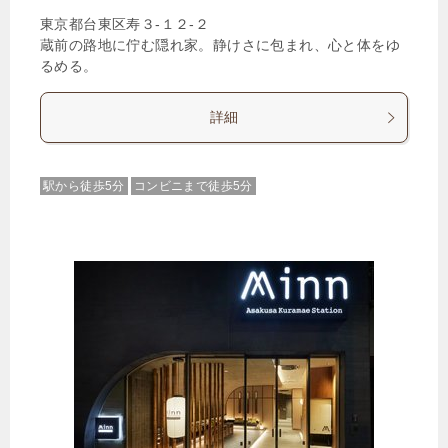
東京都台東区寿３‐１２‐２
蔵前の路地に佇む隠れ家。静けさに包まれ、心と体をゆ
るめる。
詳細
駅から徒歩5分
コンビニまで徒歩5分