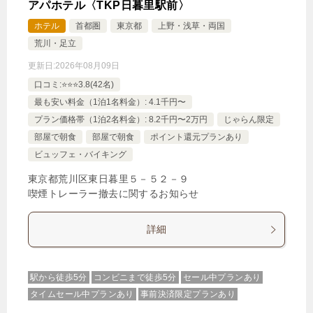
アパホテル〈TKP日暮里駅前〉
ホテル
首都圏
東京都
上野・浅草・両国
荒川・足立
更新日:
2026年08月09日
口コミ:⭐️⭐️⭐️3.8(42名)
最も安い料金（1泊1名料金）: 4.1千円〜
プラン価格帯（1泊2名料金）: 8.2千円〜2万円
じゃらん限定
部屋で朝食
部屋で朝食
ポイント還元プランあり
ビュッフェ・バイキング
東京都荒川区東日暮里５－５２－９
喫煙トレーラー撤去に関するお知らせ
詳細
駅から徒歩5分
コンビニまで徒歩5分
セール中プランあり
タイムセール中プランあり
事前決済限定プランあり