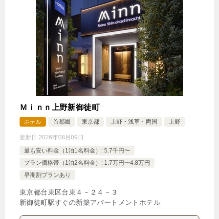
Ｍｉｎｎ上野新御徒町
ホテル
首都圏
東京都
上野・浅草・両国
上野
更新日:
2026年08月09日
最も安い料金（1泊1名料金）: 5.7千円〜
プラン価格帯（1泊2名料金）: 1.7万円〜4.8万円
早期割プランあり
東京都台東区台東４－２４－３
新御徒町駅すぐの新築アパートメントホテル