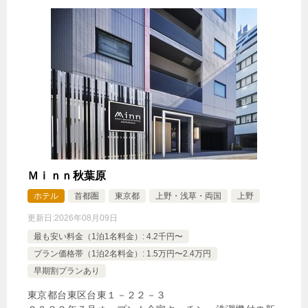
Ｍｉｎｎ秋葉原
ホテル
首都圏
東京都
上野・浅草・両国
上野
更新日:
2026年08月09日
最も安い料金（1泊1名料金）: 4.2千円〜
プラン価格帯（1泊2名料金）: 1.5万円〜2.4万円
早期割プランあり
東京都台東区台東１－２２－３