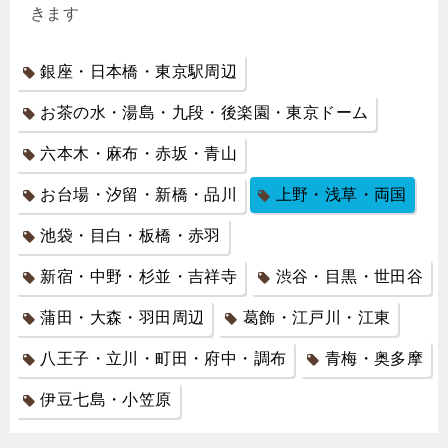
きます
銀座・日本橋・東京駅周辺
お茶の水・湯島・九段・後楽園・東京ドーム
六本木・麻布・赤坂・青山
お台場・汐留・新橋・品川
上野・浅草・両国
池袋・目白・板橋・赤羽
新宿・中野・杉並・吉祥寺
渋谷・目黒・世田谷
蒲田・大森・羽田周辺
葛飾・江戸川・江東
八王子・立川・町田・府中・調布
青梅・奥多摩
伊豆七島・小笠原