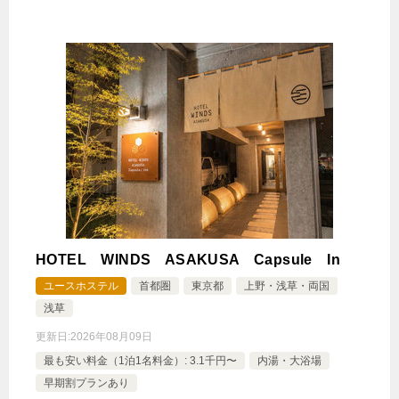
HOTEL WINDS ASAKUSA Capsule In
ユースホステル
首都圏
東京都
上野・浅草・両国
浅草
更新日:
2026年08月09日
最も安い料金（1泊1名料金）: 3.1千円〜
内湯・大浴場
早期割プランあり