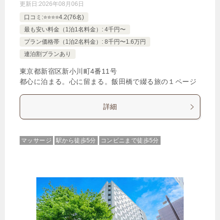
更新日:
2026年08月06日
口コミ:⭐️⭐️⭐️⭐️4.2(76名)
最も安い料金（1泊1名料金）: 4千円〜
プラン価格帯（1泊2名料金）: 8千円〜1.6万円
連泊割プランあり
東京都新宿区新小川町4番11号
都心に泊まる。心に留まる。飯田橋で綴る旅の１ページ
詳細
マッサージ
駅から徒歩5分
コンビニまで徒歩5分