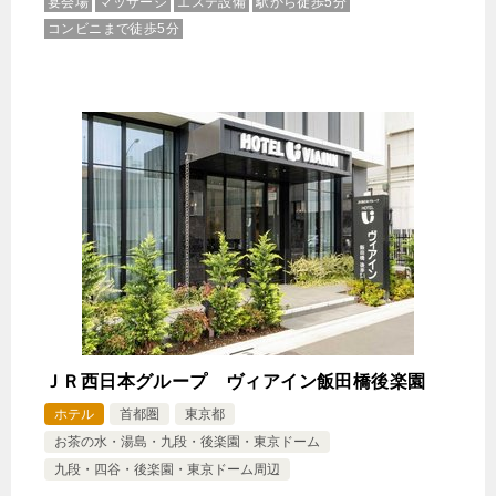
宴会場
マッサージ
エステ設備
駅から徒歩5分
コンビニまで徒歩5分
ＪＲ西日本グループ ヴィアイン飯田橋後楽園
ホテル
首都圏
東京都
お茶の水・湯島・九段・後楽園・東京ドーム
九段・四谷・後楽園・東京ドーム周辺