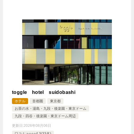
toggle hotel suidobashi
ホテル
首都圏
東京都
お茶の水・湯島・九段・後楽園・東京ドーム
九段・四谷・後楽園・東京ドーム周辺
更新日:
2026年08月06日
口コミ:⭐️⭐️⭐️⭐️4.3(33名)