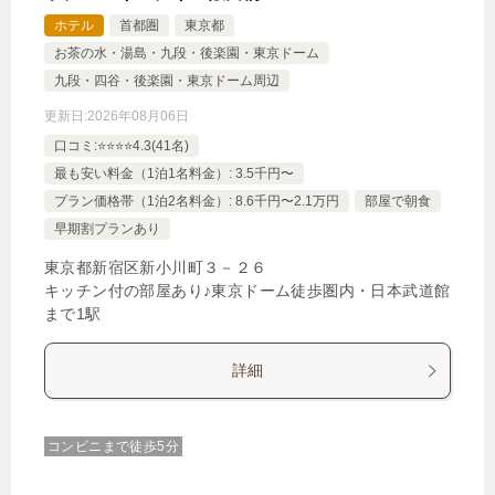
ホテル
首都圏
東京都
お茶の水・湯島・九段・後楽園・東京ドーム
九段・四谷・後楽園・東京ドーム周辺
更新日:
2026年08月06日
口コミ:⭐️⭐️⭐️⭐️4.3(41名)
最も安い料金（1泊1名料金）: 3.5千円〜
プラン価格帯（1泊2名料金）: 8.6千円〜2.1万円
部屋で朝食
早期割プランあり
東京都新宿区新小川町３－２６
キッチン付の部屋あり♪東京ドーム徒歩圏内・日本武道館
まで1駅
詳細
コンビニまで徒歩5分