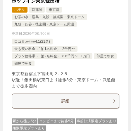
ホップイン東京飯田橋
ホテル
首都圏
東京都
お茶の水・湯島・九段・後楽園・東京ドーム
九段・四谷・後楽園・東京ドーム周辺
更新日:
2026年08月06日
口コミ:⭐️⭐️⭐️⭐️4.1(21名)
最も安い料金（1泊1名料金）: 2千円〜
プラン価格帯（1泊2名料金）: 8.8千円〜1.1万円
部屋で朝食
部屋で朝食
東京都新宿区下宮比町２‐２５
駅近！飯田橋駅東口より徒歩3分・東京ドーム・武道館
まで徒歩圏内
詳細
駅から徒歩5分
コンビニまで徒歩5分
事前決済限定プランあり
組数限定プランあり