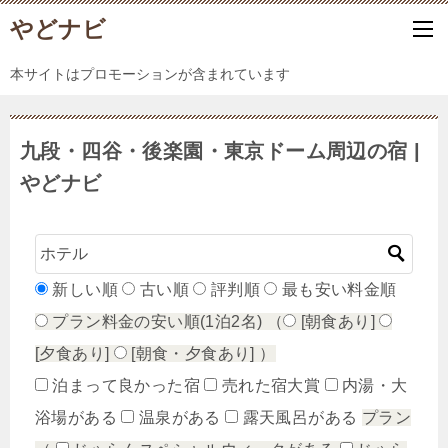
やどナビ
本サイトはプロモーションが含まれています
九段・四谷・後楽園・東京ドーム周辺の宿 |
やどナビ
新しい順
古い順
評判順
最も安い料金順
プラン料金の安い順(1泊2名)
（
[朝食あり]
[夕食あり]
[朝食・夕食あり]
）
泊まって良かった宿
売れた宿大賞
内湯・大
浴場がある
温泉がある
露天風呂がある
プラン