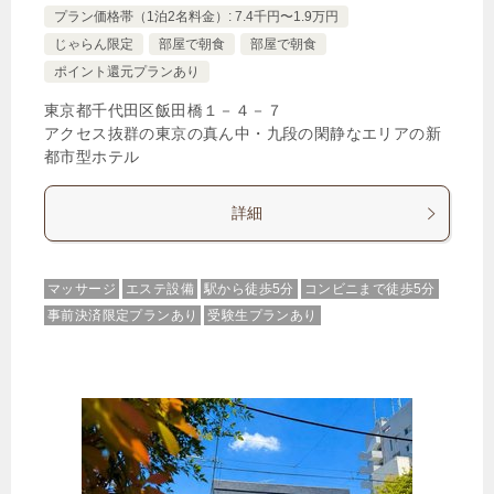
プラン価格帯（1泊2名料金）: 7.4千円〜1.9万円
じゃらん限定
部屋で朝食
部屋で朝食
ポイント還元プランあり
東京都千代田区飯田橋１－４－７
アクセス抜群の東京の真ん中・九段の閑静なエリアの新
都市型ホテル
詳細
マッサージ
エステ設備
駅から徒歩5分
コンビニまで徒歩5分
事前決済限定プランあり
受験生プランあり