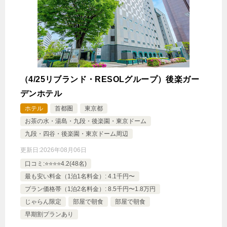
（4/25リブランド・RESOLグループ）後楽ガー
デンホテル
ホテル
首都圏
東京都
お茶の水・湯島・九段・後楽園・東京ドーム
九段・四谷・後楽園・東京ドーム周辺
更新日:
2026年08月06日
口コミ:⭐️⭐️⭐️⭐️4.2(48名)
最も安い料金（1泊1名料金）: 4.1千円〜
プラン価格帯（1泊2名料金）: 8.5千円〜1.8万円
じゃらん限定
部屋で朝食
部屋で朝食
早期割プランあり