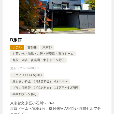
D旅館
ホテル
首都圏
東京都
お茶の水・湯島・九段・後楽園・東京ドーム
九段・四谷・後楽園・東京ドーム周辺
更新日:
2026年08月06日
口コミ:⭐️⭐️⭐️⭐️4.5(8名)
最も安い料金（1泊1名料金）: 4.9千円〜
プラン価格帯（1泊2名料金）: 1.1万円〜1.2万円
早期割プランあり
東京都文京区小石川5‐38‐4
東京ドームへ電車2分！鍵付個室の宿◎24時間セルフチ
ェックイン