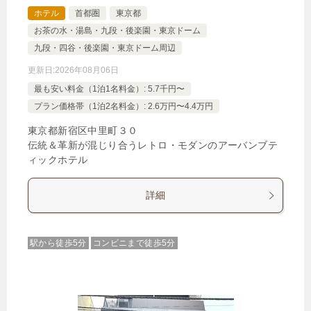
ホテル
首都圏
東京都
お茶の水・湯島・九段・後楽園・東京ドーム
九段・四谷・後楽園・東京ドーム周辺
更新日:
2026年08月06日
最も安い料金（1泊1名料金）: 5.7千円〜
プラン価格帯（1泊2名料金）: 2.6万円〜4.4万円
東京都新宿区中里町３０
伝統＆革新が混じり合うレトロ・モダンのアーバンブテ
ィックホテル
詳細
駅から徒歩5分
コンビニまで徒歩5分