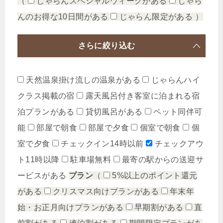
（
じゃらんスペシャルウィークがある
じゃら
んのお得な10日間がある
じゃらん限定がある
）
さらに絞り込む
天然温泉掛け流しの温泉がある
じゃらんハイ
クラス掲載の宿
露天風呂付き客室に泊まれる宿
泊プランがある
貸切風呂がある
ペット同伴可
能
部屋で朝食
部屋で夕食
個室で朝食
個
室で夕食
チェックイン14時以前
チェックアウ
ト11時以降
駐車場無料
最寄の駅からの送迎サ
ービスがある
プラン
（
5%以上のポイント還元
がある
クリスマス向けプランがある
年末年
始・お正月向けプランがある
早期割がある
直