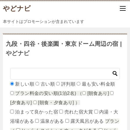
やどナビ
本サイトはプロモーションが含まれています
九段・四谷・後楽園・東京ドーム周辺の宿 |
やどナビ
新しい順
古い順
評判順
最も安い料金順
プラン料金の安い順(1泊2名)
（
[朝食あり]
[夕食あり]
[朝食・夕食あり]
）
泊まって良かった宿
売れた宿大賞
内湯・大
浴場がある
温泉がある
露天風呂がある
プラン