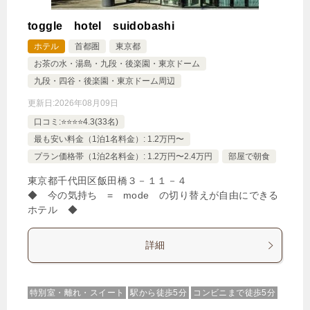
toggle hotel suidobashi
ホテル
首都圏
東京都
お茶の水・湯島・九段・後楽園・東京ドーム
九段・四谷・後楽園・東京ドーム周辺
更新日:
2026年08月09日
口コミ:⭐️⭐️⭐️⭐️4.3(33名)
最も安い料金（1泊1名料金）: 1.2万円〜
プラン価格帯（1泊2名料金）: 1.2万円〜2.4万円
部屋で朝食
東京都千代田区飯田橋３－１１－４
◆ 今の気持ち = mode の切り替えが自由にできる
ホテル ◆
詳細
特別室・離れ・スイート
駅から徒歩5分
コンビニまで徒歩5分