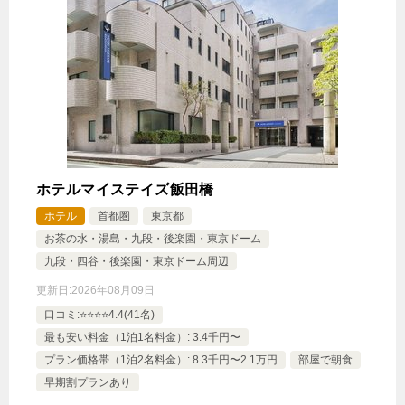
ホテルマイステイズ飯田橋
ホテル
首都圏
東京都
お茶の水・湯島・九段・後楽園・東京ドーム
九段・四谷・後楽園・東京ドーム周辺
更新日:
2026年08月09日
口コミ:⭐️⭐️⭐️⭐️4.4(41名)
最も安い料金（1泊1名料金）: 3.4千円〜
プラン価格帯（1泊2名料金）: 8.3千円〜2.1万円
部屋で朝食
早期割プランあり