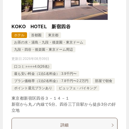
KOKO HOTEL 新宿四谷
ホテル
首都圏
東京都
お茶の水・湯島・九段・後楽園・東京ドーム
九段・四谷・後楽園・東京ドーム周辺
更新日:
2026年08月09日
口コミ:⭐️⭐️⭐️⭐️4.0(26名)
最も安い料金（1泊1名料金）: 3.9千円〜
プラン価格帯（1泊2名料金）: 7.8千円〜2.2万円
部屋で朝食
ポイント還元プランあり
ビュッフェ・バイキング
東京都新宿区四谷３－１４－１
新宿から丸ノ内線で5分。四谷三丁目駅から徒歩3分の好
立地
詳細