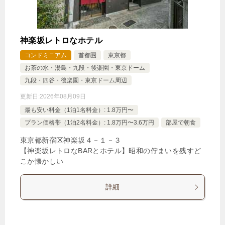
神楽坂レトロなホテル
コンドミニアム
首都圏
東京都
お茶の水・湯島・九段・後楽園・東京ドーム
九段・四谷・後楽園・東京ドーム周辺
更新日:
2026年08月09日
最も安い料金（1泊1名料金）: 1.8万円〜
プラン価格帯（1泊2名料金）: 1.8万円〜3.6万円
部屋で朝食
東京都新宿区神楽坂４－１－３
【神楽坂レトロなBARとホテル】昭和の佇まいを残すど
こか懐かしい
詳細