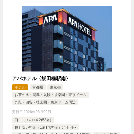
アパホテル〈飯田橋駅南〉
ホテル
首都圏
東京都
お茶の水・湯島・九段・後楽園・東京ドーム
九段・四谷・後楽園・東京ドーム周辺
更新日:
2026年08月09日
口コミ:⭐️⭐️⭐️⭐️4.2(53名)
最も安い料金（1泊1名料金）: 4千円〜