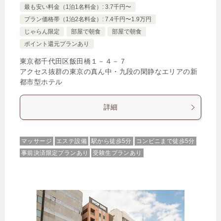
最も安い料金（1泊1名料金）: 3.7千円〜
プラン価格帯（1泊2名料金）: 7.4千円〜1.9万円
じゃらん限定
部屋で朝食
部屋で朝食
ポイント還元プランあり
東京都千代田区飯田橋１－４－７
アクセス抜群の東京の真ん中・九段の閑静なエリアの新
都市型ホテル
詳細
マッサージ
エステ設備
駅から徒歩5分
コンビニまで徒歩5分
事前決済限定プランあり
受験生プランあり