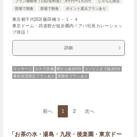
プラン価格帯（1泊2名料金）: 8千円〜1.6万円
じゃらん限定
部屋で朝食
部屋で朝食
ポイント還元プランあり
東京都千代田区飯田橋３－１－４
東京ドーム・武道館が徒歩圏内！アパ社長カレーショッ
プ併設！
詳細
マッサージ
エステ設備
駅から徒歩5分
コンビニまで徒歩5分
事前決済限定プランあり
受験生プランあり
前へ
1
2
次へ
「お茶の水・湯島・九段・後楽園・東京ドー