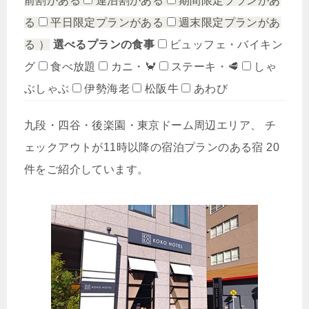
前割がある
連泊割がある
期間限定プランがあ
る
平日限定プランがある
週末限定プランがあ
る
）
選べるプランの食事
ビュッフェ・バイキン
グ
食べ放題
カニ・🦀
ステーキ・🥩
しゃ
ぶしゃぶ
伊勢海老
松阪牛
あわび
九段・四谷・後楽園・東京ドーム周辺エリア、 チ
ェックアウトが11時以降の宿泊プランのある宿 20
件をご紹介しています。