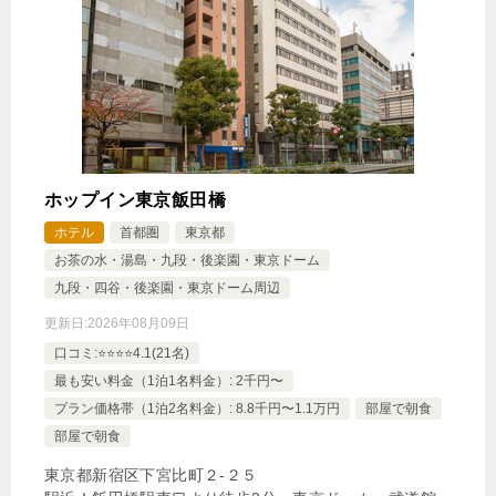
ホップイン東京飯田橋
ホテル
首都圏
東京都
お茶の水・湯島・九段・後楽園・東京ドーム
九段・四谷・後楽園・東京ドーム周辺
更新日:
2026年08月09日
口コミ:⭐️⭐️⭐️⭐️4.1(21名)
最も安い料金（1泊1名料金）: 2千円〜
プラン価格帯（1泊2名料金）: 8.8千円〜1.1万円
部屋で朝食
部屋で朝食
東京都新宿区下宮比町２‐２５