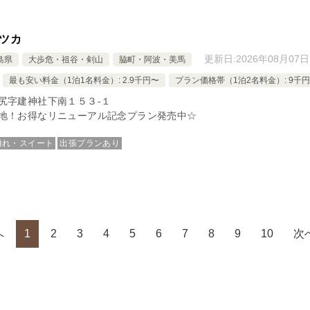
ツカ
更新日:
2026年08月07日
島県
大歩危・祖谷・剣山
脇町・阿波・美馬
最も安い料金（1泊1名料金）: 2.9千円〜
プラン価格帯（1泊2名料金）: 9千円
尻字建神社下南１５３‐１
地！お得なリニューアル記念プラン発売中☆
離れ・スイート
出張プランあり
へ
1
2
3
4
5
6
7
8
9
10
次