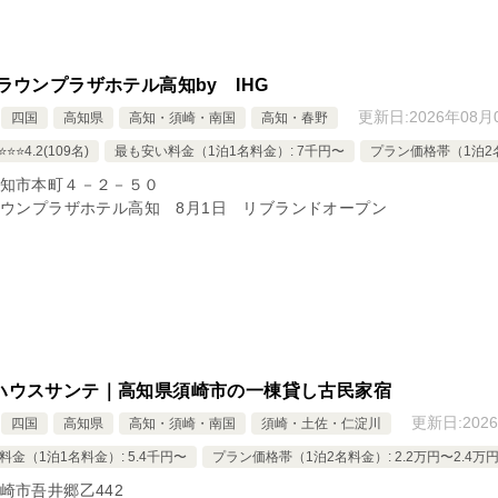
ラウンプラザホテル高知by IHG
更新日:
2026年08月
四国
高知県
高知・須崎・南国
高知・春野
️⭐️⭐️4.2(109名)
最も安い料金（1泊1名料金）: 7千円〜
プラン価格帯（1泊2名料
知市本町４－２－５０
ラウンプラザホテル高知 8月1日 リブランドオープン
ハウスサンテ｜高知県須崎市の一棟貸し古民家宿
更新日:
202
四国
高知県
高知・須崎・南国
須崎・土佐・仁淀川
料金（1泊1名料金）: 5.4千円〜
プラン価格帯（1泊2名料金）: 2.2万円〜2.4万
崎市吾井郷乙442