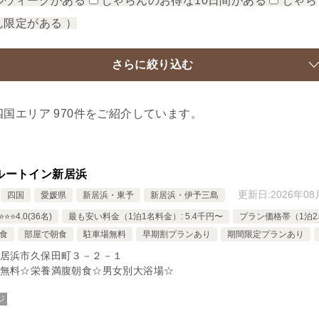
ルウィークがある
じゃらんのお得な10日間がある
じゃら
ん限定がある
）
さらに絞り込む
四国エリア 970件をご紹介しています。
ルートイン新居浜
更新日:
2026年08
四国
愛媛県
新居浜・東予
新居浜・伊予三島
⭐️⭐️4.0(36名)
最も安い料金（1泊1名料金）: 5.4千円〜
プラン価格帯（1泊2名
食
部屋で朝食
駐車場無料
早期割プランあり
期間限定プランあり
居浜市久保田町３－２－１
無料☆栄養満腹朝食☆男女別大浴場☆
ジ