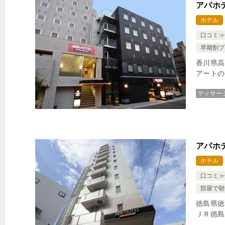
アパホ
ホテル
口コミ:⭐️⭐️
早期割プ
香川県高
アートの
マッサー
アパホ
ホテル
口コミ:⭐️⭐
部屋で朝
徳島県徳
ＪＲ徳島