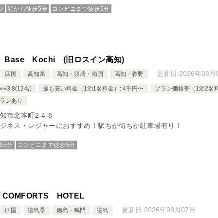
ジ
駅から徒歩5分
コンビニまで徒歩5分
a Base Kochi (旧ロスイン高知)
更新日:
2026年08月
四国
高知県
高知・須崎・南国
高知・春野
️⭐️3.8(12名)
最も安い料金（1泊1名料金）: 4千円〜
プラン価格帯（1泊2名料金
ランあり
知市北本町2‐4‐8
ジネス・レジャーにおすすめ！駅ちか街ちか駐車場有り！
歩5分
コンビニまで徒歩5分
 COMFORTS HOTEL
更新日:
2026年08月07日
四国
徳島県
徳島・鳴門
徳島