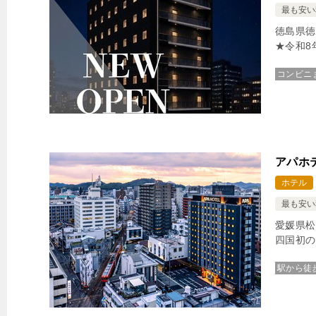
最も安い
徳島県徳
★令和8
コンビニ
アパホテ
ホテル
最も安い
愛媛県松
四国初の
駅から徒