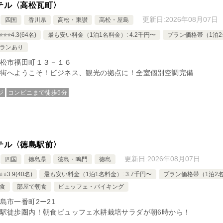
テル〈高松瓦町〉
更新日:
2026年08月07日
四国
香川県
高松・東讃
高松・屋島
⭐️⭐️4.3(64名)
最も安い料金（1泊1名料金）: 4.2千円〜
プラン価格帯（1泊2名
ランあり
松市福田町１３－１６
街へようこそ！ビジネス、観光の拠点に！全室個別空調完備
ジ
コンビニまで徒歩5分
テル〈徳島駅前〉
更新日:
2026年08月07日
四国
徳島県
徳島・鳴門
徳島
️⭐️3.9(40名)
最も安い料金（1泊1名料金）: 3.7千円〜
プラン価格帯（1泊2名料
食
部屋で朝食
ビュッフェ・バイキング
島市一番町2ー21
駅徒歩圏内！朝食ビュッフェ水耕栽培サラダが朝6時から！