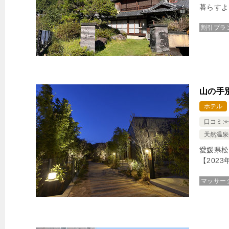
暮らすよ
割引プラ
山の手
ホテル
口コミ:⭐️⭐️
天然温泉
愛媛県松
【202
マッサー