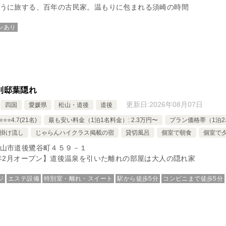
うに旅する、百年の古民家。温もりに包まれる須崎の時間
ンあり
別邸葉隠れ
更新日:
2026年08月07日
四国
愛媛県
松山・道後
道後
⭐️⭐️4.7(21名)
最も安い料金（1泊1名料金）: 2.3万円〜
プラン価格帯（1泊2名
掛け流し
じゃらんハイクラス掲載の宿
貸切風呂
個室で朝食
個室で
山市道後鷺谷町４５９－１
3年2月オープン】道後温泉を引いた離れの部屋は大人の隠れ家
ジ
エステ設備
特別室・離れ・スイート
駅から徒歩5分
コンビニまで徒歩5分