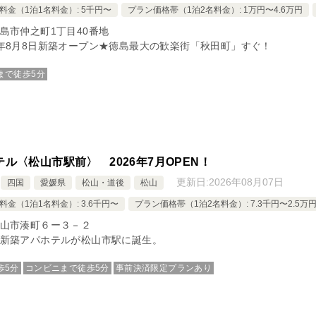
料金（1泊1名料金）: 5千円〜
プラン価格帯（1泊2名料金）: 1万円〜4.6万円
島市仲之町1丁目40番地
年8月8日新築オープン★徳島最大の歓楽街「秋田町」すぐ！
まで徒歩5分
ル〈松山市駅前〉 2026年7月OPEN！
更新日:
2026年08月07日
四国
愛媛県
松山・道後
松山
料金（1泊1名料金）: 3.6千円〜
プラン価格帯（1泊2名料金）: 7.3千円〜2.5万
山市湊町６ー３－２
新築アパホテルが松山市駅に誕生。
歩5分
コンビニまで徒歩5分
事前決済限定プランあり