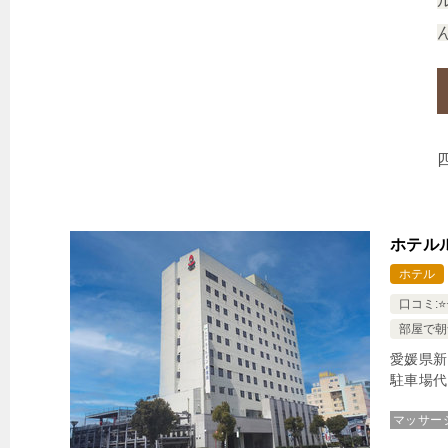
ホテル
ホテル
口コミ:⭐️⭐️
部屋で朝
愛媛県新
駐車場代
マッサー