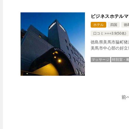
ビジネスホテルマ
ホテル
四国
徳
口コミ:⭐️⭐️⭐️3.9(50名)
徳島県美馬市脇町猪
美馬市中心部の好立
マッサージ
特別室・
前