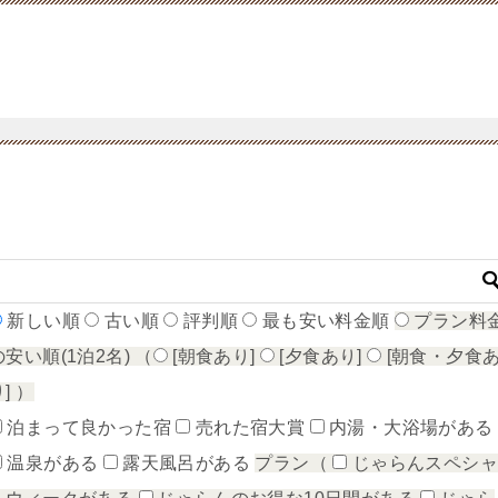
新しい順
古い順
評判順
最も安い料金順
プラン料
の安い順(1泊2名)
（
[朝食あり]
[夕食あり]
[朝食・夕食
り]
）
泊まって良かった宿
売れた宿大賞
内湯・大浴場がある
温泉がある
露天風呂がある
プラン（
じゃらんスペシ