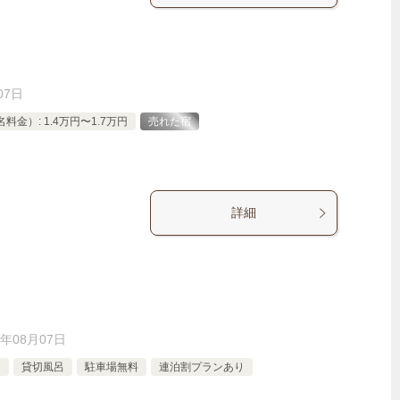
07日
金）: 1.4万円〜1.7万円
売れた宿
詳細
6年08月07日
円
貸切風呂
駐車場無料
連泊割プランあり