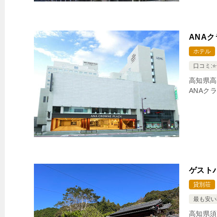
ANAク
ホテル
口コミ:⭐️⭐
高知県高
ANAク
ゲスト
貸別荘
最も安い
高知県須