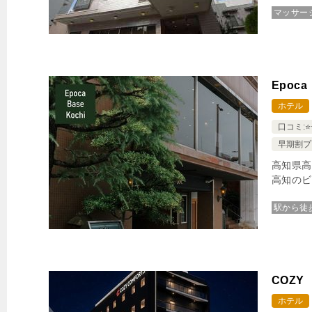
マッサー
Epoc
ホテル
口コミ:⭐️⭐
早期割プ
高知県高
高知のビ
駅から徒
COZY
ホテル