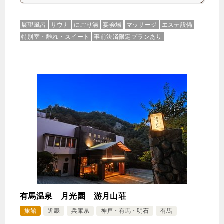
展望風呂
サウナ
にごり湯
宴会場
マッサージ
エステ設備
特別室・離れ・スイート
事前決済限定プランあり
有馬温泉 月光園 游月山荘
旅館
近畿
兵庫県
神戸・有馬・明石
有馬