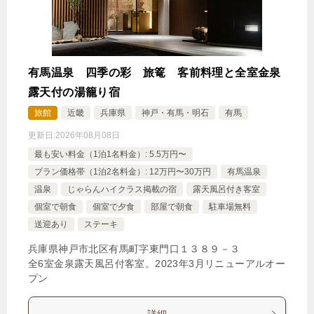
有馬温泉 四季の彩 旅篭 客前料理と全室金泉
露天付の湯籠り宿
旅館
近畿
兵庫県
神戸・有馬・明石
有馬
更新日:
2026年08月08日
最も安い料金（1泊1名料金）: 5.5万円〜
プラン価格帯（1泊2名料金）: 12万円〜30万円
有馬温泉
温泉
じゃらんハイクラス掲載の宿
露天風呂付き客室
個室で朝食
個室で夕食
部屋で朝食
駐車場無料
送迎あり
ステーキ
兵庫県神戸市北区有馬町字東門口１３８９－３
全6室金泉露天風呂付客室。2023年3月リニューアルオー
プン