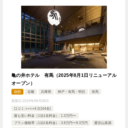
亀の井ホテル 有馬（2025年8月1日リニューアル
オープン）
旅館
近畿
兵庫県
神戸・有馬・明石
有馬
更新日:
2026年08月08日
口コミ:⭐️⭐️⭐️⭐️4.2(104名)
最も安い料金（1泊1名料金）: 1.3万円〜
プラン価格帯（1泊2名料金）: 3.8万円〜9.3万円
愛宕山泉源