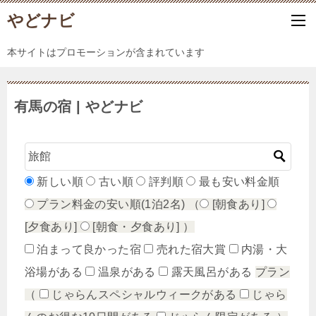
やどナビ
本サイトはプロモーションが含まれています
有馬の宿 | やどナビ
新しい順
古い順
評判順
最も安い料金順
プラン料金の安い順(1泊2名)
（
[朝食あり]
[夕食あり]
[朝食・夕食あり]
）
泊まって良かった宿
売れた宿大賞
内湯・大
浴場がある
温泉がある
露天風呂がある
プラン
（
じゃらんスペシャルウィークがある
じゃら