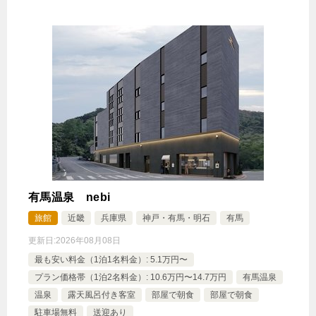
有馬温泉 nebi
旅館
近畿
兵庫県
神戸・有馬・明石
有馬
更新日:
2026年08月08日
最も安い料金（1泊1名料金）: 5.1万円〜
プラン価格帯（1泊2名料金）: 10.6万円〜14.7万円
有馬温泉
温泉
露天風呂付き客室
部屋で朝食
部屋で朝食
駐車場無料
送迎あり