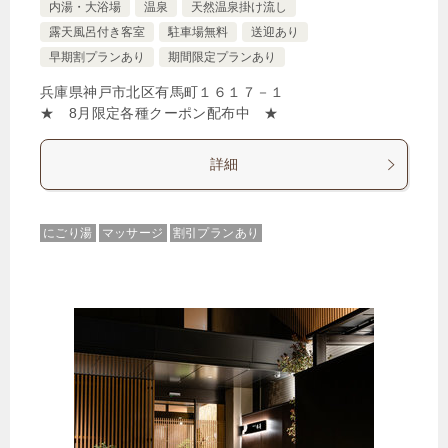
内湯・大浴場
温泉
天然温泉掛け流し
露天風呂付き客室
駐車場無料
送迎あり
早期割プランあり
期間限定プランあり
兵庫県神戸市北区有馬町１６１７－１
★ 8月限定各種クーポン配布中 ★
詳細
にごり湯
マッサージ
割引プランあり