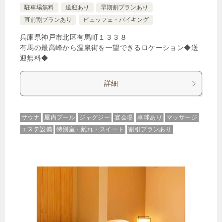
駐車場無料
送迎あり
早期割プランあり
直前割プランあり
ビュッフェ・バイキング
兵庫県神戸市北区有馬町１３３８
有馬の最高峰から温泉街を一望できるロケーション◆送
迎無料◆
詳細
サウナ
屋内プール
ジャグジー
宴会場
卓球あり
マッサージ
エステ設備
特別室・離れ・スイート
割引プランあり