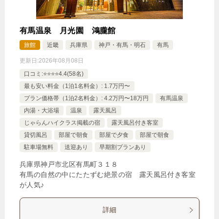
有馬温泉 月光園 鴻朧館
旅館
近畿
兵庫県
神戸・有馬・明石
有馬
更新日:
2026年08月08日
口コミ:⭐️⭐️⭐️⭐️4.4(58名)
最も安い料金（1泊1名料金）: 1.7万円〜
プラン価格帯（1泊2名料金）: 4.2万円〜18万円
有馬温泉
内湯・大浴場
温泉
露天風呂
じゃらんハイクラス掲載の宿
露天風呂付き客室
貸切風呂
部屋で朝食
部屋で夕食
部屋で朝食
駐車場無料
送迎あり
早期割プランあり
兵庫県神戸市北区有馬町３１８
有馬の自然の中にたたずむ絶景の宿 露天風呂付き客室
が人気♪
詳細