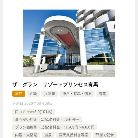
ザ グラン リゾートプリンセス有馬
旅館
近畿
兵庫県
神戸・有馬・明石
有馬
更新日:
2026年08月08日
口コミ:⭐️⭐️⭐️3.9(101名)
最も安い料金（1泊1名料金）: 6千円〜
プラン価格帯（1泊2名料金）: 1.9万円〜6.6万円
内湯・大浴場
温泉
露天風呂付き客室
部屋で朝食