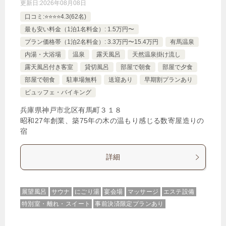
更新日:
2026年08月08日
口コミ:⭐️⭐️⭐️⭐️4.3(62名)
最も安い料金（1泊1名料金）: 1.5万円〜
プラン価格帯（1泊2名料金）: 3.3万円〜15.4万円
有馬温泉
内湯・大浴場
温泉
露天風呂
天然温泉掛け流し
露天風呂付き客室
貸切風呂
部屋で朝食
部屋で夕食
部屋で朝食
駐車場無料
送迎あり
早期割プランあり
ビュッフェ・バイキング
兵庫県神戸市北区有馬町３１８
昭和27年創業、築75年の木の温もり感じる数寄屋造りの
宿
詳細
展望風呂
サウナ
にごり湯
宴会場
マッサージ
エステ設備
特別室・離れ・スイート
事前決済限定プランあり