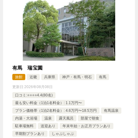
有馬 瑞宝園
旅館
近畿
兵庫県
神戸・有馬・明石
有馬
更新日:
2026年08月08日
口コミ:⭐️⭐️⭐️⭐️4.4(80名)
最も安い料金（1泊1名料金）: 1.1万円〜
プラン価格帯（1泊2名料金）: 4.6万円〜18.5万円
有馬温泉
内湯・大浴場
温泉
露天風呂
部屋で朝食
駐車場無料
送迎あり
年末年始・お正月プランあり
早期割プランあり
しゃぶしゃぶ