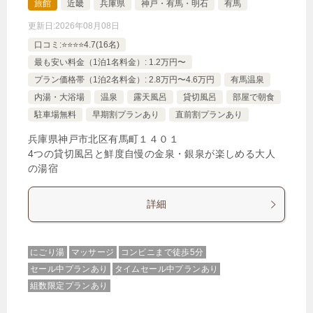
旅館
近畿
兵庫県
神戸・有馬・明石
有馬
更新日:
2026年08月08日
口コミ:⭐️⭐️⭐️⭐️4.7(16名)
最も安い料金（1泊1名料金）: 1.2万円〜
プラン価格帯（1泊2名料金）: 2.8万円〜4.6万円
有馬温泉
内湯・大浴場
温泉
露天風呂
貸切風呂
部屋で朝食
駐車場無料
早期割プランあり
直前割プランあり
兵庫県神戸市北区有馬町１４０１
4つの貸切風呂と鮮度自慢の金泉・銀泉が楽しめる大人
の湯宿
詳細
にごり湯
マッサージ
コンビニまで徒歩5分
セール中プランあり
タイムセール中プランあり
組数限定プランあり