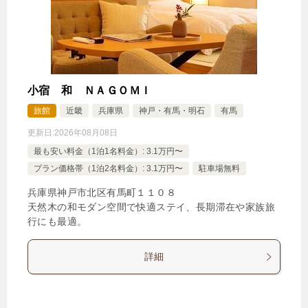
小宿 和 ＮＡＧＯＭＩ
旅館
近畿
兵庫県
神戸・有馬・明石
有馬
更新日:
2026年08月08日
最も安い料金（1泊1名料金）: 3.1万円〜
プラン価格帯（1泊2名料金）: 3.1万円〜
駐車場無料
兵庫県神戸市北区有馬町１１０８
天然木の和モダン空間で快適ステイ、長期滞在や家族旅
行にも最適。
詳細