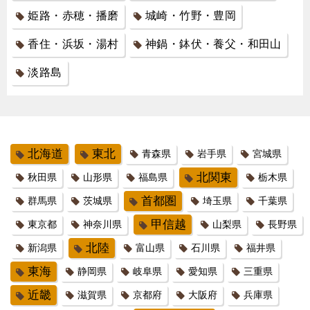
姫路・赤穂・播磨
城崎・竹野・豊岡
香住・浜坂・湯村
神鍋・鉢伏・養父・和田山
淡路島
北海道
東北
青森県
岩手県
宮城県
北関東
秋田県
山形県
福島県
栃木県
首都圏
群馬県
茨城県
埼玉県
千葉県
甲信越
東京都
神奈川県
山梨県
長野県
北陸
新潟県
富山県
石川県
福井県
東海
静岡県
岐阜県
愛知県
三重県
近畿
滋賀県
京都府
大阪府
兵庫県