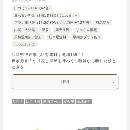
更新日:
2026年08月08日
口コミ:⭐️⭐️⭐️⭐️4.5(42名)
最も安い料金（1泊1名料金）: 1.5万円〜
プラン価格帯（1泊2名料金）: 4.4万円〜7.2万円
有馬温泉
内湯・大浴場
温泉
露天風呂
じゃらん限定
天然温泉掛け流し
駐車場無料
早期割プランあり
しゃぶしゃぶ
兵庫県神戸市北区有馬町字滝畑1582‐1
自家源泉のかけ流し温泉を味わう◇喧騒から離れたひと
ときを
詳細
サウナ
にごり湯
屋内プール
宴会場
卓球あり