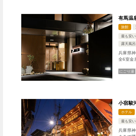
有馬温
旅館
最も安い
露天風呂
兵庫県神
全6室金
にごり湯
小宿駿
ホテル
最も安い
兵庫県神