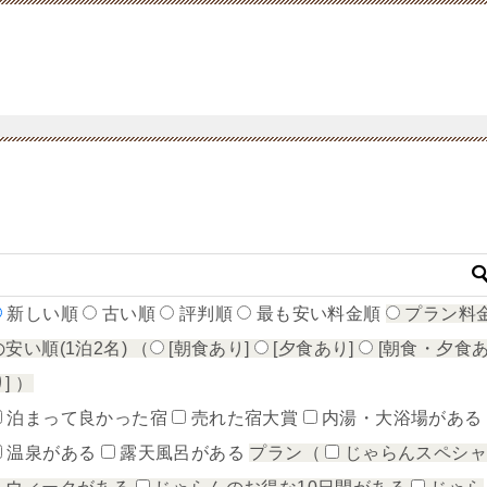
新しい順
古い順
評判順
最も安い料金順
プラン料
の安い順(1泊2名)
（
[朝食あり]
[夕食あり]
[朝食・夕食
り]
）
泊まって良かった宿
売れた宿大賞
内湯・大浴場がある
温泉がある
露天風呂がある
プラン（
じゃらんスペシ