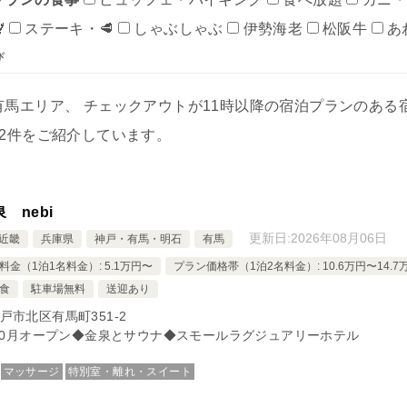

ステーキ・🥩
しゃぶしゃぶ
伊勢海老
松阪牛
あ
び
有馬エリア、 チェックアウトが11時以降の宿泊プランのある
32件をご紹介しています。
 nebi
更新日:
2026年08月06日
近畿
兵庫県
神戸・有馬・明石
有馬
料金（1泊1名料金）: 5.1万円〜
プラン価格帯（1泊2名料金）: 10.6万円〜14.7
食
駐車場無料
送迎あり
戸市北区有馬町351-2
年10月オープン◆金泉とサウナ◆スモールラグジュアリーホテル
マッサージ
特別室・離れ・スイート