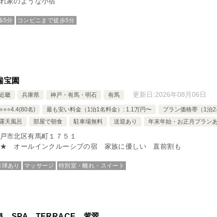
れ家のような小宿
歩5分
コンビニまで徒歩5分
瑞宝園
更新日:
2026年08月06日
近畿
兵庫県
神戸・有馬・明石
有馬
⭐️⭐️4.4(80名)
最も安い料金（1泊1名料金）: 1.1万円〜
プラン価格帯（1泊2名
露天風呂
部屋で朝食
駐車場無料
送迎あり
年末年始・お正月プラン
戸市北区有馬町１７５１
★ オールインクルーシブの宿 家族に優しい 直前割も
卓球あり
マッサージ
特別室・離れ・スイート
 SPA TERRACE 紫翠