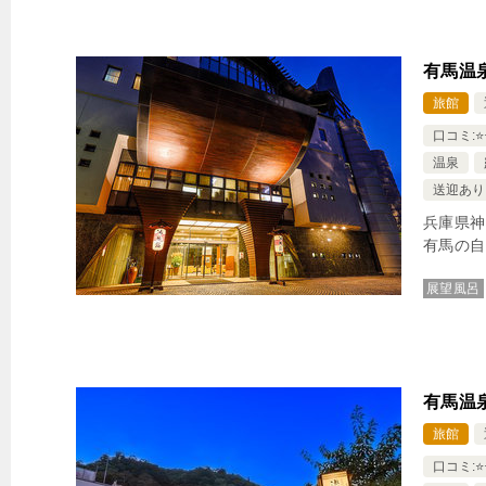
有馬温
旅館
口コミ:⭐️⭐️
温泉
送迎あり
兵庫県神
有馬の自
展望風呂
有馬温
旅館
口コミ:⭐️⭐️