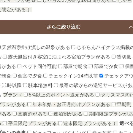
ルウィークがある
じゃらんのお得な10日間がある
じゃら
ん限定がある
）
さらに絞り込む
天然温泉掛け流しの温泉がある
じゃらんハイクラス掲載
宿
露天風呂付き客室に泊まれる宿泊プランがある
貸切風
呂がある
ペット同伴可能
部屋で朝食
部屋で夕食
個
で朝食
個室で夕食
チェックイン14時以前
チェックア
ト11時以降
駐車場無料
最寄の駅からの送迎サービスがあ
る
プラン
（
5%以上のポイント還元がある
クリスマス向
プランがある
年末年始・お正月向けプランがある
早期割
がある
直前割がある
連泊割がある
期間限定プランが
る
平日限定プランがある
週末限定プランがある
）
選べ
プランの食事
ビュッフェ・バイキング
食べ放題
カニ