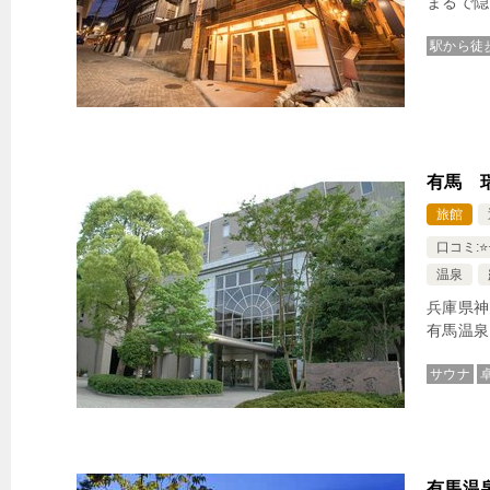
まるで隠
駅から徒
有馬 
旅館
口コミ:⭐️⭐️
温泉
兵庫県神
有馬温泉
サウナ
有馬温泉