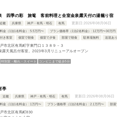
泉 四季の彩 旅篭 客前料理と全室金泉露天付の湯籠り宿
更新日:
2026年08月06日
近畿
兵庫県
神戸・有馬・明石
有馬
料金（1泊1名料金）: 5.5万円〜
プラン価格帯（1泊2名料金）: 12万円〜30万円
付き客室
個室で朝食
個室で夕食
部屋で朝食
駐車場無料
送迎あ
戸市北区有馬町字東門口１３８９－３
泉露天風呂付客室。2023年3月リニューアルオープン
特別室・離れ・スイート
コンビニまで徒歩5分
河亭
更新日:
2026年08月06日
近畿
兵庫県
神戸・有馬・明石
有馬
料金（1泊1名料金）: 1万円〜
プラン価格帯（1泊2名料金）: 2.1万円〜
部屋
戸市北区有馬町830