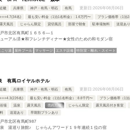
更新日:
2026年08月06日
近畿
兵庫県
神戸・有馬・明石
有馬
⭐️⭐️4.7(34名)
最も安い料金（1泊1名料金）: 1.6万円〜
プラン価格帯（1泊2名
露天風呂
じゃらん限定
貸切風呂
部屋で朝食
駐車場無料
送迎あ
戸市北区有馬町１６５６―１
ューアル済★和フレンチディナー★女性のための和モダン宿
にごり湯
屋外プール
マッサージ
エステ設備
特別室・離れ・スイート
泉 有馬ロイヤルホテル
更新日:
2026年08月06日
近畿
兵庫県
神戸・有馬・明石
有馬
️⭐️⭐️4.3(226名)
最も安い料金（1泊1名料金）: 8.8千円〜
プラン価格帯（1泊2
浴場
温泉
露天風呂
売れた宿
じゃらん限定
露天風呂付き客室
料
送迎あり
早期割プランあり
戸市北区有馬町987
泉 湯巡り旅館♪ じゃらんアワード１９年連続１位の宿