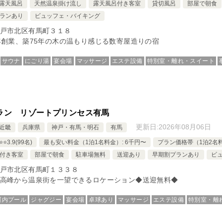
露天風呂
天然温泉掛け流し
露天風呂付き客室
貸切風呂
部屋で朝食
ランあり
ビュッフェ・バイキング
戸市北区有馬町３１８
年創業、築75年の木の温もり感じる数寄屋造りの宿
サウナ
にごり湯
宴会場
マッサージ
エステ設備
特別室・離れ・スイート
ラン リゾートプリンセス有馬
更新日:
2026年08月06日
近畿
兵庫県
神戸・有馬・明石
有馬
️⭐️3.9(99名)
最も安い料金（1泊1名料金）: 6千円〜
プラン価格帯（1泊2名料金
付き客室
部屋で朝食
駐車場無料
送迎あり
早期割プランあり
ビ
戸市北区有馬町１３３８
高峰から温泉街を一望できるロケーション◆送迎無料◆
屋内プール
ジャグジー
宴会場
卓球あり
マッサージ
エステ設備
特別室・離