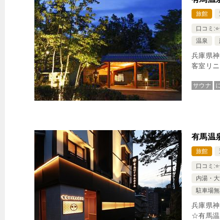
旅館
口コミ:⭐️⭐️
温泉
兵庫県神
客室リニ
サウナ
有馬温
旅館
口コミ:⭐️⭐
内湯・大
駐車場無
兵庫県神
☆有馬温