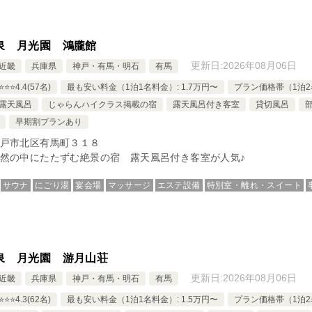
泉 月光園 鴻朧館
更新日:
2026年08月06日
近畿
兵庫県
神戸・有馬・明石
有馬
⭐️⭐️4.4(57名)
最も安い料金（1泊1名料金）: 1.7万円〜
プラン価格帯（1泊2名
露天風呂
じゃらんハイクラス掲載の宿
露天風呂付き客室
貸切風呂
早期割プランあり
戸市北区有馬町３１８
然の中にたたずむ絶景の宿 露天風呂付き客室が人気♪
サウナ
にごり湯
宴会場
マッサージ
エステ設備
特別室・離れ・スイート
泉 月光園 游月山荘
更新日:
2026年08月06日
近畿
兵庫県
神戸・有馬・明石
有馬
⭐️⭐️4.3(62名)
最も安い料金（1泊1名料金）: 1.5万円〜
プラン価格帯（1泊2名