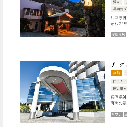
温泉
早期割プ
兵庫県神
昭和27
展望風呂
ザ グ
旅館
口コミ:⭐️⭐
露天風呂
兵庫県神
有馬の最
サウナ