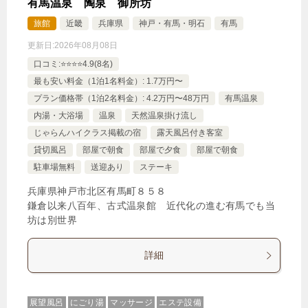
有馬温泉 陶泉 御所坊
旅館
近畿
兵庫県
神戸・有馬・明石
有馬
更新日:
2026年08月08日
口コミ:⭐️⭐️⭐️⭐️4.9(8名)
最も安い料金（1泊1名料金）: 1.7万円〜
プラン価格帯（1泊2名料金）: 4.2万円〜48万円
有馬温泉
内湯・大浴場
温泉
天然温泉掛け流し
じゃらんハイクラス掲載の宿
露天風呂付き客室
貸切風呂
部屋で朝食
部屋で夕食
部屋で朝食
駐車場無料
送迎あり
ステーキ
兵庫県神戸市北区有馬町８５８
鎌倉以来八百年、古式温泉館 近代化の進む有馬でも当
坊は別世界
詳細
展望風呂
にごり湯
マッサージ
エステ設備