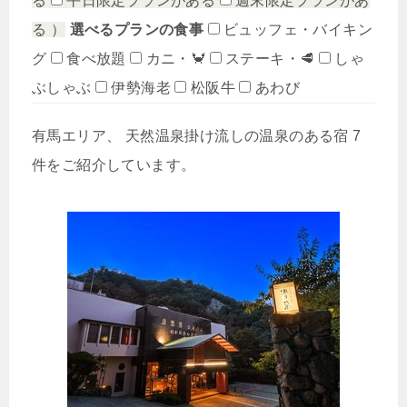
る
平日限定プランがある
週末限定プランがあ
る
）
選べるプランの食事
ビュッフェ・バイキン
グ
食べ放題
カニ・🦀
ステーキ・🥩
しゃ
ぶしゃぶ
伊勢海老
松阪牛
あわび
有馬エリア、 天然温泉掛け流しの温泉のある宿 7
件をご紹介しています。