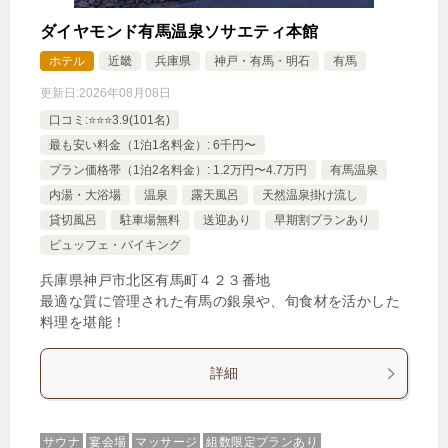
ダイヤモンド有馬温泉ソサエティ本館
ホテル
近畿
兵庫県
神戸・有馬・明石
有馬
更新日:
2026年08月08日
口コミ:⭐️⭐️⭐️3.9(101名)
最も安い料金（1泊1名料金）: 6千円〜
プラン価格帯（1泊2名料金）: 1.2万円〜4.7万円
有馬温泉
内湯・大浴場
温泉
露天風呂
天然温泉掛け流し
貸切風呂
駐車場無料
送迎あり
早期割プランあり
ビュッフェ・バイキング
兵庫県神戸市北区有馬町４２３番地
最適な質に管理された有馬の銀泉や、旬食材を活かした
料理を堪能！
詳細
サウナ
宴会場
マッサージ
組数限定プランあり