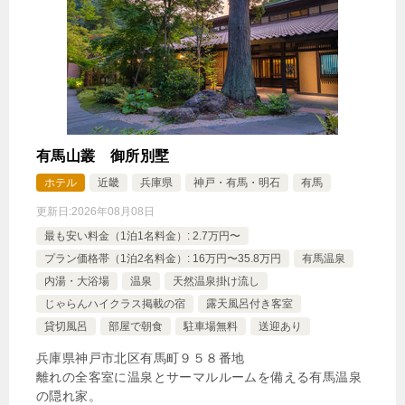
有馬山叢 御所別墅
ホテル
近畿
兵庫県
神戸・有馬・明石
有馬
更新日:
2026年08月08日
最も安い料金（1泊1名料金）: 2.7万円〜
プラン価格帯（1泊2名料金）: 16万円〜35.8万円
有馬温泉
内湯・大浴場
温泉
天然温泉掛け流し
じゃらんハイクラス掲載の宿
露天風呂付き客室
貸切風呂
部屋で朝食
駐車場無料
送迎あり
兵庫県神戸市北区有馬町９５８番地
離れの全客室に温泉とサーマルルームを備える有馬温泉
の隠れ家。