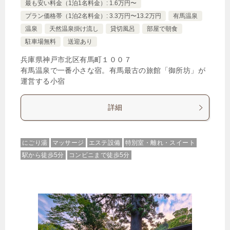
最も安い料金（1泊1名料金）: 1.6万円〜
プラン価格帯（1泊2名料金）: 3.3万円〜13.2万円
有馬温泉
温泉
天然温泉掛け流し
貸切風呂
部屋で朝食
駐車場無料
送迎あり
兵庫県神戸市北区有馬町１００７
有馬温泉で一番小さな宿。有馬最古の旅館「御所坊」が
運営する小宿
詳細
にごり湯
マッサージ
エステ設備
特別室・離れ・スイート
駅から徒歩5分
コンビニまで徒歩5分