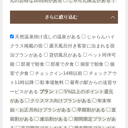
んのお得な10日間がある
じゃらん限定がある
）
さらに絞り込む
天然温泉掛け流しの温泉がある
じゃらんハイ
クラス掲載の宿
露天風呂付き客室に泊まれる宿
泊プランがある
貸切風呂がある
ペット同伴可
能
部屋で朝食
部屋で夕食
個室で朝食
個
室で夕食
チェックイン14時以前
チェックアウ
ト11時以降
駐車場無料
最寄の駅からの送迎サ
ービスがある
プラン
（
5%以上のポイント還元
がある
クリスマス向けプランがある
年末年
始・お正月向けプランがある
早期割がある
直
前割がある
連泊割がある
期間限定プランがあ