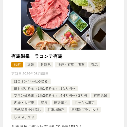
有馬温泉 ラコンテ有馬
旅館
近畿
兵庫県
神戸・有馬・明石
有馬
更新日:
2026年08月08日
口コミ:⭐️⭐️⭐️⭐️4.5(42名)
最も安い料金（1泊1名料金）: 1.5万円〜
プラン価格帯（1泊2名料金）: 4.4万円〜7.2万円
有馬温泉
内湯・大浴場
温泉
露天風呂
じゃらん限定
天然温泉掛け流し
駐車場無料
早期割プランあり
しゃぶしゃぶ
兵庫県神戸市北区有馬町字滝畑1582‐1