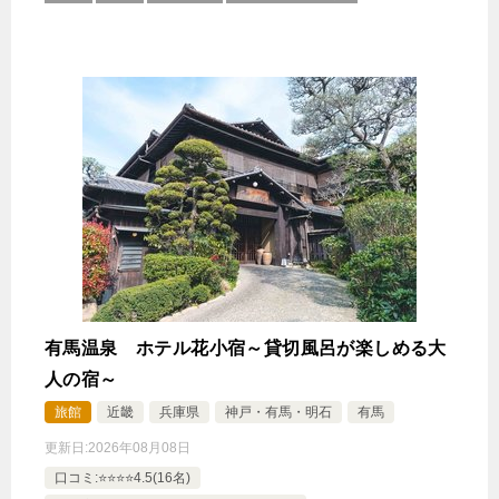
有馬温泉 ホテル花小宿～貸切風呂が楽しめる大
人の宿～
旅館
近畿
兵庫県
神戸・有馬・明石
有馬
更新日:
2026年08月08日
口コミ:⭐️⭐️⭐️⭐️4.5(16名)