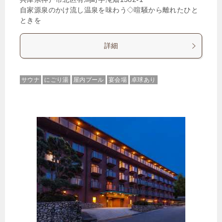
自家源泉のかけ流し温泉を味わう◇喧騒から離れたひと
ときを
詳細
サウナ
にごり湯
屋内プール
宴会場
卓球あり