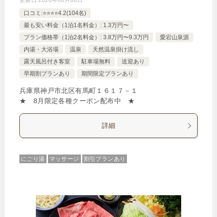
更新日:
2026年08月08日
口コミ:⭐️⭐️⭐️⭐️4.2(104名)
最も安い料金（1泊1名料金）: 1.3万円〜
プラン価格帯（1泊2名料金）: 3.8万円〜9.3万円
愛宕山泉源
内湯・大浴場
温泉
天然温泉掛け流し
露天風呂付き客室
駐車場無料
送迎あり
早期割プランあり
期間限定プランあり
兵庫県神戸市北区有馬町１６１７－１
★ 8月限定各種クーポン配布中 ★
詳細
にごり湯
マッサージ
割引プランあり