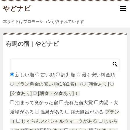
やどナビ
本サイトはプロモーションが含まれています
有馬の宿 | やどナビ
新しい順
古い順
評判順
最も安い料金順
プラン料金の安い順(1泊2名)
（
[朝食あり]
[夕食あり]
[朝食・夕食あり]
）
泊まって良かった宿
売れた宿大賞
内湯・大
浴場がある
温泉がある
露天風呂がある
プラン
（
じゃらんスペシャルウィークがある
じゃら