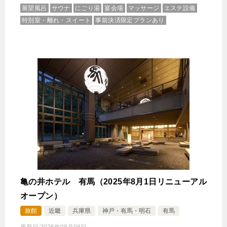
展望風呂
サウナ
にごり湯
宴会場
マッサージ
エステ設備
特別室・離れ・スイート
事前決済限定プランあり
亀の井ホテル 有馬（2025年8月1日リニューアル
オープン）
旅館
近畿
兵庫県
神戸・有馬・明石
有馬