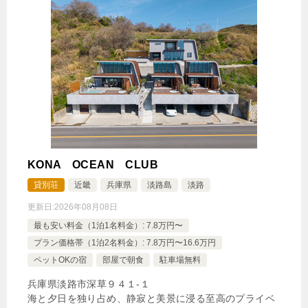
KONA OCEAN CLUB
貸別荘
近畿
兵庫県
淡路島
淡路
更新日:
2026年08月08日
最も安い料金（1泊1名料金）: 7.8万円〜
プラン価格帯（1泊2名料金）: 7.8万円〜16.6万円
ペットOKの宿
部屋で朝食
駐車場無料
兵庫県淡路市深草９４１‐１
海と夕日を独り占め、静寂と美景に浸る至高のプライベ