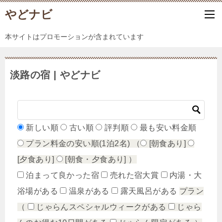
やどナビ
本サイトはプロモーションが含まれています
淡路の宿 | やどナビ
新しい順
古い順
評判順
最も安い料金順
プラン料金の安い順(1泊2名)
（
[朝食あり]
[夕食あり]
[朝食・夕食あり]
）
泊まって良かった宿
売れた宿大賞
内湯・大
浴場がある
温泉がある
露天風呂がある
プラン
（
じゃらんスペシャルウィークがある
じゃら