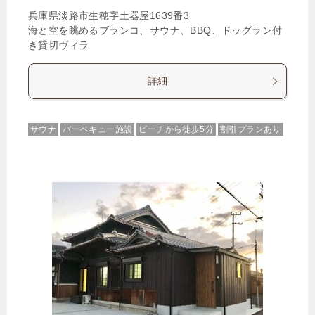
兵庫県淡路市生穂字土器屋1639番3
海と空を眺めるブランコ、サウナ、BBQ、ドッグラン付
き貸切ヴィラ
詳細
サウナ
バーベキュー施設
ビーチから徒歩5分
割引プランあり