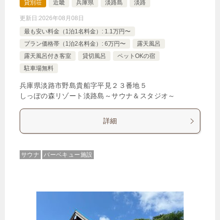
貸別荘
近畿
兵庫県
淡路島
淡路
更新日:
2026年08月08日
最も安い料金（1泊1名料金）: 1.1万円〜
プラン価格帯（1泊2名料金）: 6万円〜
露天風呂
露天風呂付き客室
貸切風呂
ペットOKの宿
駐車場無料
兵庫県淡路市野島貴船字平見２３番地５
しっぽの森リゾート淡路島～サウナ＆スタジオ～
詳細
サウナ
バーベキュー施設