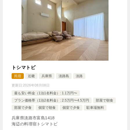
トシマトビ
民宿
近畿
兵庫県
淡路島
淡路
更新日:
2026年08月08日
最も安い料金（1泊1名料金）: 1.1万円〜
プラン価格帯（1泊2名料金）: 2.5万円〜4.5万円
部屋で朝食
部屋で夕食
個室で朝食
個室で夕食
駐車場無料
兵庫県淡路市富島1418
海辺の料理宿トシマトビ