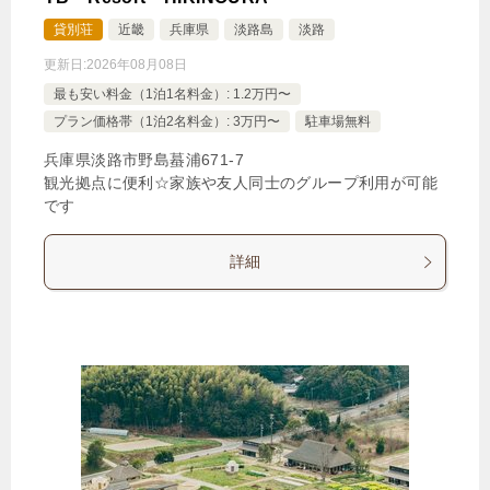
貸別荘
近畿
兵庫県
淡路島
淡路
更新日:
2026年08月08日
最も安い料金（1泊1名料金）: 1.2万円〜
プラン価格帯（1泊2名料金）: 3万円〜
駐車場無料
兵庫県淡路市野島蟇浦671‐7
観光拠点に便利☆家族や友人同士のグループ利用が可能
です
詳細