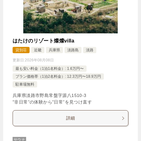
はたけのリゾート燦燦villa
貸別荘
近畿
兵庫県
淡路島
淡路
更新日:
2026年08月08日
最も安い料金（1泊1名料金）: 1.6万円〜
プラン価格帯（1泊2名料金）: 12.3万円〜18.9万円
駐車場無料
兵庫県淡路市野島常盤字源八1510‐3
"非日常”の体験から"日常”を見つけ直す
詳細
サウナ