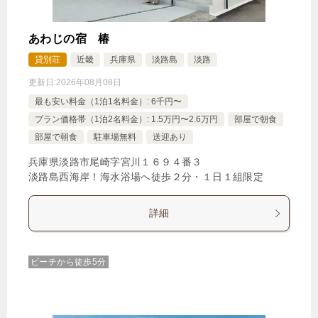
あわじの宿 椿
貸別荘
近畿
兵庫県
淡路島
淡路
更新日:
2026年08月08日
最も安い料金（1泊1名料金）: 6千円〜
プラン価格帯（1泊2名料金）: 1.5万円〜2.6万円
部屋で朝食
部屋で朝食
駐車場無料
送迎あり
兵庫県淡路市尾崎字宮川１６９４番３
淡路島西海岸！海水浴場へ徒歩２分・１日１組限定
詳細
ビーチから徒歩5分