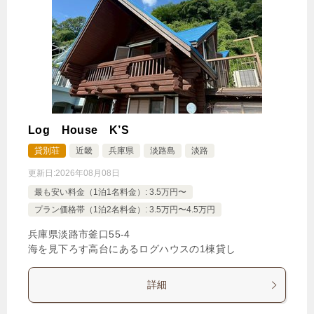
Log House K’S
貸別荘
近畿
兵庫県
淡路島
淡路
更新日:
2026年08月08日
最も安い料金（1泊1名料金）: 3.5万円〜
プラン価格帯（1泊2名料金）: 3.5万円〜4.5万円
兵庫県淡路市釜口55‐4
海を見下ろす高台にあるログハウスの1棟貸し
詳細