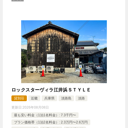
ロックスターヴィラ江井浜ＳＴＹＬＥ
貸別荘
近畿
兵庫県
淡路島
淡路
更新日:
2026年08月08日
最も安い料金（1泊1名料金）: 7.3千円〜
プラン価格帯（1泊2名料金）: 2.3万円〜2.6万円