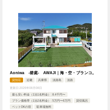
Aoniwa -碧庭- AWAJI｜海・空・ブランコ。
貸別荘
近畿
兵庫県
淡路島
淡路
更新日:
2026年08月08日
最も安い料金（1泊1名料金）: 8.4千円〜
プラン価格帯（1泊2名料金）: 5万円〜6万円
貸切風呂
ペットOKの宿
駐車場無料