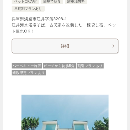
ペットOKの宿
部屋で朝食
駐車場無料
早期割プランあり
兵庫県淡路市江井字濱3208‐1
江井海水浴場そば、古民家を改装した一棟貸し宿。ペッ
ト連れOK！
詳細
バーベキュー施設
ビーチから徒歩5分
割引プランあり
組数限定プランあり