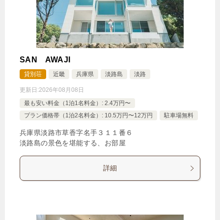
SAN AWAJI
貸別荘
近畿
兵庫県
淡路島
淡路
更新日:
2026年08月08日
最も安い料金（1泊1名料金）: 2.4万円〜
プラン価格帯（1泊2名料金）: 10.5万円〜12万円
駐車場無料
兵庫県淡路市草香字名手３１１番６
淡路島の景色を堪能する、お部屋
詳細