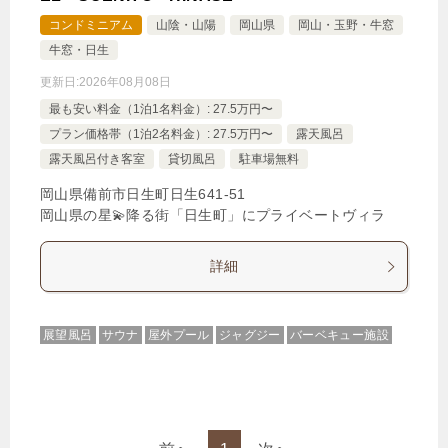
コンドミニアム
山陰・山陽
岡山県
岡山・玉野・牛窓
牛窓・日生
更新日:
2026年08月08日
最も安い料金（1泊1名料金）: 27.5万円〜
プラン価格帯（1泊2名料金）: 27.5万円〜
露天風呂
露天風呂付き客室
貸切風呂
駐車場無料
岡山県備前市日生町日生641‐51
岡山県の星💫降る街「日生町」にプライベートヴィラ
詳細
展望風呂
サウナ
屋外プール
ジャグジー
バーベキュー施設