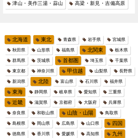
津山・美作三湯・蒜山
高梁・新見・吉備高原
北海道
東北
青森県
岩手県
宮城県
北関東
秋田県
山形県
福島県
栃木県
首都圏
群馬県
茨城県
埼玉県
千葉県
甲信越
東京都
神奈川県
山梨県
長野県
北陸
新潟県
富山県
石川県
福井県
東海
静岡県
岐阜県
愛知県
三重県
近畿
滋賀県
京都府
大阪府
兵庫県
山陰・山陽
奈良県
和歌山県
鳥取県
四国
島根県
岡山県
広島県
山口県
九州
徳島県
香川県
愛媛県
高知県