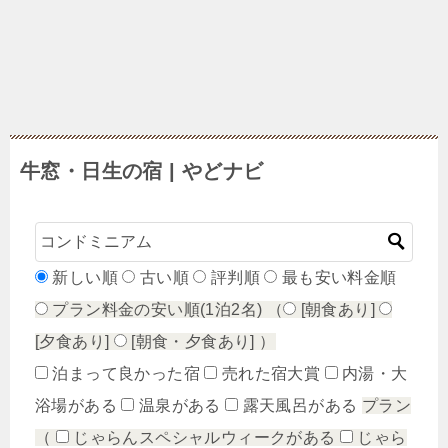
牛窓・日生の宿 | やどナビ
新しい順
古い順
評判順
最も安い料金順
プラン料金の安い順(1泊2名)
（
[朝食あり]
[夕食あり]
[朝食・夕食あり]
）
泊まって良かった宿
売れた宿大賞
内湯・大
浴場がある
温泉がある
露天風呂がある
プラン
（
じゃらんスペシャルウィークがある
じゃら