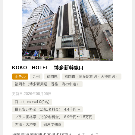
KOKO HOTEL 博多新幹線口
ホテル
九州
福岡県
福岡市（博多駅周辺・天神周辺）
福岡市（博多駅周辺・香椎・海の中道）
更新日:
2026年08月06日
口コミ:⭐️⭐️⭐️⭐️4.0(9名)
最も安い料金（1泊1名料金）: 4.4千円〜
プラン価格帯（1泊2名料金）: 8.9千円〜1.5万円
内湯・大浴場
部屋で朝食