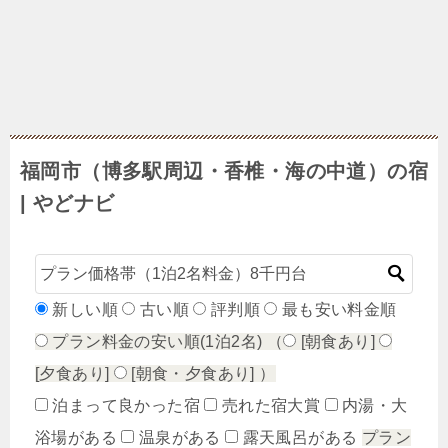
福岡市（博多駅周辺・香椎・海の中道）の宿
| やどナビ
新しい順
古い順
評判順
最も安い料金順
プラン料金の安い順(1泊2名)
（
[朝食あり]
[夕食あり]
[朝食・夕食あり]
）
泊まって良かった宿
売れた宿大賞
内湯・大
浴場がある
温泉がある
露天風呂がある
プラン