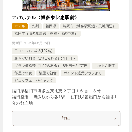
アパホテル〈博多東比恵駅前〉
ホテル
九州
福岡県
福岡市（博多駅周辺・天神周辺）
福岡市（博多駅周辺・香椎・海の中道）
更新日:
2026年08月06日
口コミ:⭐️⭐️⭐️⭐️4.3(102名)
最も安い料金（1泊1名料金）: 4千円〜
プラン価格帯（1泊2名料金）: 8千円〜2.4万円
じゃらん限定
部屋で朝食
部屋で朝食
ポイント還元プランあり
ビュッフェ・バイキング
福岡県福岡市博多区東比恵２丁目１６番１３号
福岡空港・博多駅から各1駅！地下鉄4番出口から徒歩1
分の好立地
詳細