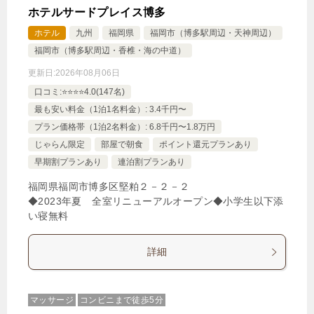
ホテルサードプレイス博多
ホテル
九州
福岡県
福岡市（博多駅周辺・天神周辺）
福岡市（博多駅周辺・香椎・海の中道）
更新日:
2026年08月06日
口コミ:⭐️⭐️⭐️⭐️4.0(147名)
最も安い料金（1泊1名料金）: 3.4千円〜
プラン価格帯（1泊2名料金）: 6.8千円〜1.8万円
じゃらん限定
部屋で朝食
ポイント還元プランあり
早期割プランあり
連泊割プランあり
福岡県福岡市博多区堅粕２－２－２
◆2023年夏 全室リニューアルオープン◆小学生以下添
い寝無料
詳細
マッサージ
コンビニまで徒歩5分