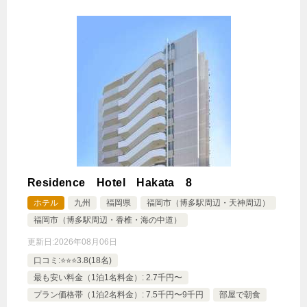
Residence Hotel Hakata 8
ホテル
九州
福岡県
福岡市（博多駅周辺・天神周辺）
福岡市（博多駅周辺・香椎・海の中道）
更新日:
2026年08月06日
口コミ:⭐️⭐️⭐️3.8(18名)
最も安い料金（1泊1名料金）: 2.7千円〜
プラン価格帯（1泊2名料金）: 7.5千円〜9千円
部屋で朝食