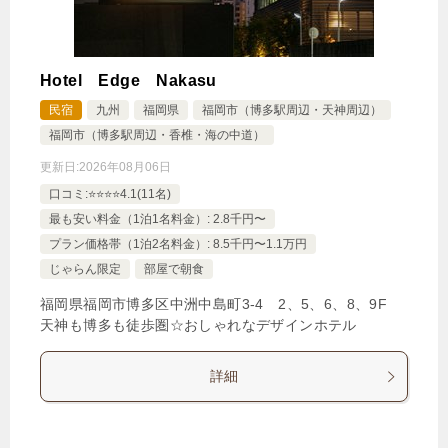
Hotel Edge Nakasu
民宿
九州
福岡県
福岡市（博多駅周辺・天神周辺）
福岡市（博多駅周辺・香椎・海の中道）
更新日:
2026年08月06日
口コミ:⭐️⭐️⭐️⭐️4.1(11名)
最も安い料金（1泊1名料金）: 2.8千円〜
プラン価格帯（1泊2名料金）: 8.5千円〜1.1万円
じゃらん限定
部屋で朝食
福岡県福岡市博多区中洲中島町3‐4 2、5、6、8、9F
天神も博多も徒歩圏☆おしゃれなデザインホテル
詳細