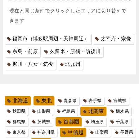
現在と同じ条件でクリックしたエリアに切り替えで
きます
福岡市（博多駅周辺・天神周辺）
太宰府・宗像
糸島・前原
久留米・原鶴・筑後川
柳川・八女・筑後
北九州
北海道
東北
青森県
岩手県
宮城県
北関東
秋田県
山形県
福島県
栃木県
首都圏
群馬県
茨城県
埼玉県
千葉県
甲信越
東京都
神奈川県
山梨県
長野県