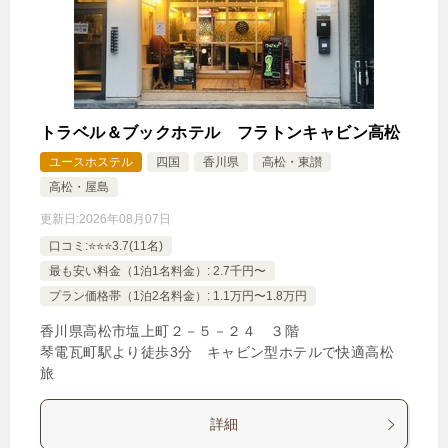
トラベル＆ブックホテル フラトンキャビン高松
ユースホステル
四国
香川県
高松・東讃
高松・屋島
更新日:
2026年08月07日
口コミ:⭐️⭐️⭐️3.7(11名)
最も安い料金（1泊1名料金）: 2.7千円〜
プラン価格帯（1泊2名料金）: 1.1万円〜1.8万円
香川県高松市塩上町２－５－２４ ３階
琴電瓦町駅より徒歩3分 キャビン型ホテルで快適高松
旅
詳細