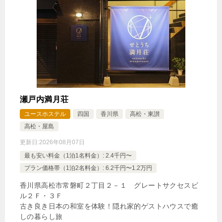
瀬戸内満月荘
ユースホステル
四国
香川県
高松・東讃
高松・屋島
更新日:
2026年08月07日
最も安い料金（1泊1名料金）: 2.4千円〜
プラン価格帯（1泊2名料金）: 6.2千円〜1.2万円
香川県高松市常磐町２丁目２－１ グレートサクセスビ
ル２Ｆ・３Ｆ
古き良き日本の和室を体験！隠れ家的ゲストハウスで癒
しの暮らし旅