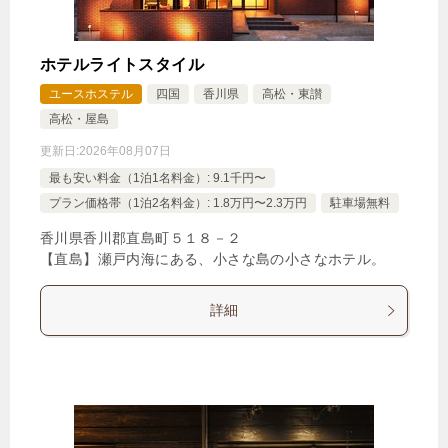
ホテルライトスタイル
ユースホステル
四国
香川県
高松・東讃
高松・屋島
更新日:
2026年08月07日
最も安い料金（1泊1名料金）: 9.1千円〜
プラン価格帯（1泊2名料金）: 1.8万円〜2.3万円
駐車場無料
香川県香川郡直島町５１８－２
【直島】瀬戸内海にある、小さな島の小さなホテル。
詳細