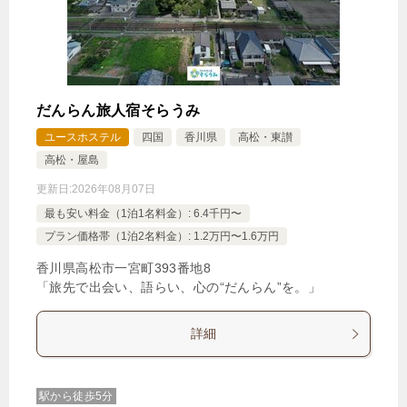
だんらん旅人宿そらうみ
ユースホステル
四国
香川県
高松・東讃
高松・屋島
更新日:
2026年08月07日
最も安い料金（1泊1名料金）: 6.4千円〜
プラン価格帯（1泊2名料金）: 1.2万円〜1.6万円
香川県高松市一宮町393番地8
「旅先で出会い、語らい、心の“だんらん”を。」
詳細
駅から徒歩5分