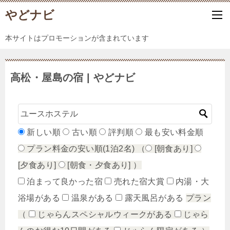
やどナビ
本サイトはプロモーションが含まれています
高松・屋島の宿 | やどナビ
新しい順
古い順
評判順
最も安い料金順
プラン料金の安い順(1泊2名)
（
[朝食あり]
[夕食あり]
[朝食・夕食あり]
）
泊まって良かった宿
売れた宿大賞
内湯・大
浴場がある
温泉がある
露天風呂がある
プラン
（
じゃらんスペシャルウィークがある
じゃら