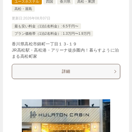
ユースホステル
四国
香川県
高松・東讃
高松・屋島
更新日:
2026年08月07日
最も安い料金（1泊1名料金）: 6.5千円〜
プラン価格帯（1泊2名料金）: 1.3万円〜1.9万円
香川県高松市錦町一丁目１３‐１９
JR高松駅・高松港・アリーナ徒歩圏内！暮らすように泊
まる高松町家
詳細