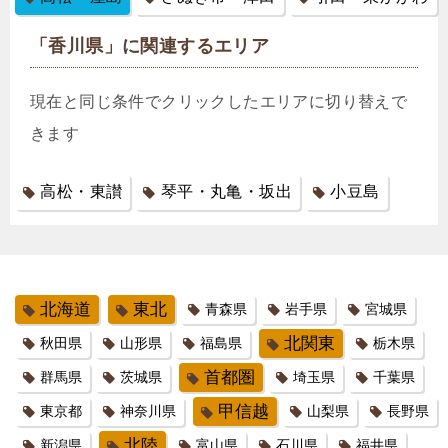
「香川県」に関連するエリア
現在と同じ条件でクリックしたエリアに切り替えで
きます
高松・東讃
琴平・丸亀・坂出
小豆島
北海道
東北
青森県
岩手県
宮城県
北関東
秋田県
山形県
福島県
栃木県
首都圏
群馬県
茨城県
埼玉県
千葉県
甲信越
東京都
神奈川県
山梨県
長野県
北陸
新潟県
富山県
石川県
福井県