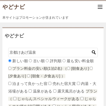
やどナビ
本サイトはプロモーションが含まれています
やどナビ
新しい順
古い順
評判順
最も安い料金順
プラン料金の安い順(1泊2名)
（
[朝食あり]
[夕食あり]
[朝食・夕食あり]
）
泊まって良かった宿
売れた宿大賞
内湯・大
浴場がある
温泉がある
露天風呂がある
プラン
（
じゃらんスペシャルウィークがある
じゃら