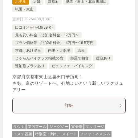
ホテル
近畿
京都府
祇園・東山・北白川周辺
祇園・東山
更新日:
2026年08月08日
口コミ:⭐️⭐️⭐️⭐️4.8(59名)
最も安い料金（1泊1名料金）: 2万円〜
プラン価格帯（1泊2名料金）: 4万円〜16.5万円
京都けあげ温泉
内湯・大浴場
温泉
じゃらんハイクラス掲載の宿
部屋で朝食
送迎あり
連泊割プランあり
ビュッフェ・バイキング
京都府京都市東山区粟田口華頂町１
さあ、京のリゾートへ。心地よいという新しいラグジュ
アリー
詳細
サウナ
屋内プール
ジャグジー
宴会場
マッサージ
エステ設備
特別室・離れ・スイート
フィットネスジム