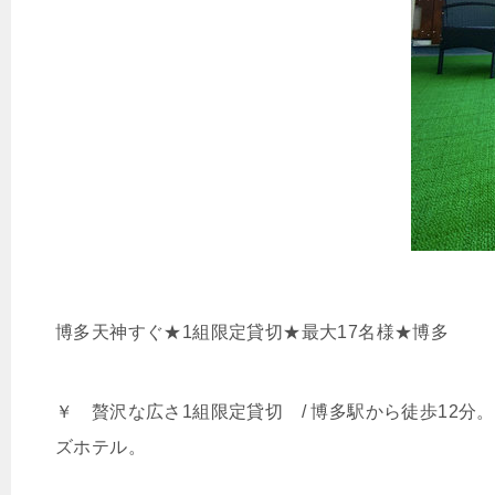
博多天神すぐ★1組限定貸切★最大17名様★博多
￥ 贅沢な広さ1組限定貸切 / 博多駅から徒歩12分
ズホテル。