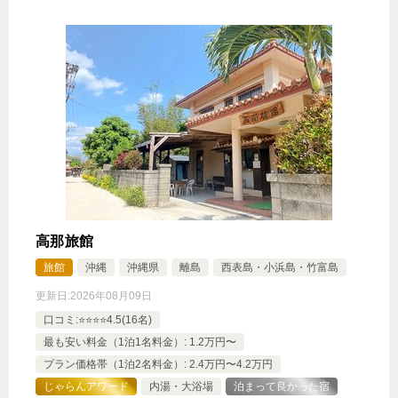
高那旅館
旅館
沖縄
沖縄県
離島
西表島・小浜島・竹富島
更新日:
2026年08月09日
口コミ:⭐️⭐️⭐️⭐️4.5(16名)
最も安い料金（1泊1名料金）: 1.2万円〜
プラン価格帯（1泊2名料金）: 2.4万円〜4.2万円
じゃらんアワード
内湯・大浴場
泊まって良かった宿