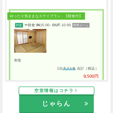
ゆったり気ままなステイプラン 【朝食付】
🍴朝食
IN
15:00-
OUT
-10:00
和室
禁煙ルーム
和室
1泊
大人1名
合計（税込）
9,500円
【選べるお部屋と価格】
空室情報はコチラ！
9,500円
和室
じゃらん
10,000円
洋室 ツイン