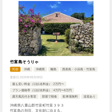
竹富島そうりゃ
民宿
沖縄
沖縄県
離島
西表島・小浜島・竹富島
更新日:
2026年08月09日
最も安い料金（1泊1名料金）: 2万円〜
プラン価格帯（1泊2名料金）: 4万円〜6万円
露天風呂付き客室
部屋で朝食
駐車場無料
送迎あり
沖縄県八重山郡竹富町竹富３９３
竹富島の別荘、文化財に泊まる。