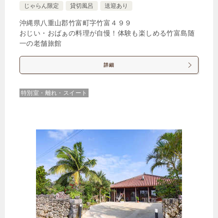
じゃらん限定
貸切風呂
送迎あり
沖縄県八重山郡竹富町字竹富４９９
おじい・おばぁの料理が自慢！体験も楽しめる竹富島随
一の老舗旅館
詳細
特別室・離れ・スイート