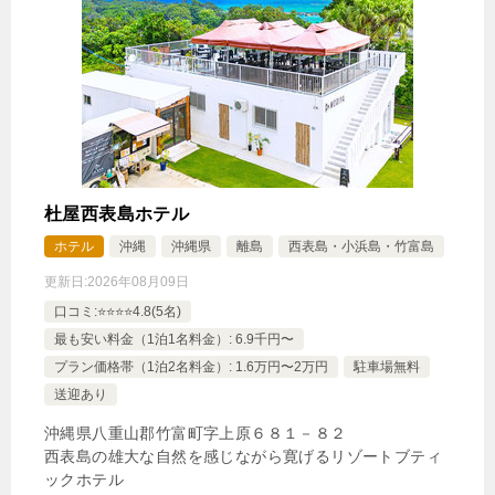
杜屋西表島ホテル
ホテル
沖縄
沖縄県
離島
西表島・小浜島・竹富島
更新日:
2026年08月09日
口コミ:⭐️⭐️⭐️⭐️4.8(5名)
最も安い料金（1泊1名料金）: 6.9千円〜
プラン価格帯（1泊2名料金）: 1.6万円〜2万円
駐車場無料
送迎あり
沖縄県八重山郡竹富町字上原６８１－８２
西表島の雄大な自然を感じながら寛げるリゾートブティ
ックホテル