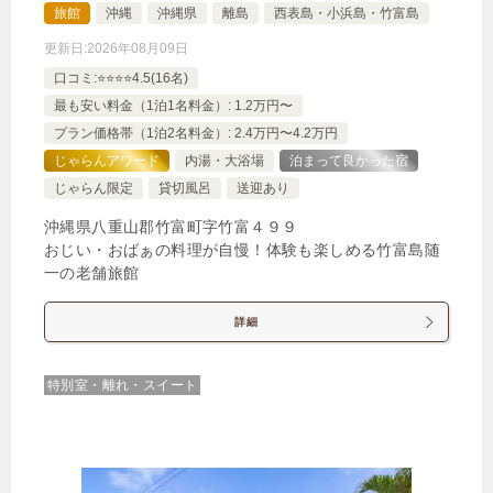
旅館
沖縄
沖縄県
離島
西表島・小浜島・竹富島
更新日:
2026年08月09日
口コミ:⭐️⭐️⭐️⭐️4.5(16名)
最も安い料金（1泊1名料金）: 1.2万円〜
プラン価格帯（1泊2名料金）: 2.4万円〜4.2万円
じゃらんアワード
内湯・大浴場
泊まって良かった宿
じゃらん限定
貸切風呂
送迎あり
沖縄県八重山郡竹富町字竹富４９９
おじい・おばぁの料理が自慢！体験も楽しめる竹富島随
一の老舗旅館
詳細
特別室・離れ・スイート