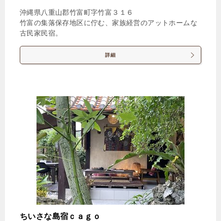
沖縄県八重山郡竹富町字竹富３１６
竹富の集落保存地区に佇む、家族経営のアットホームな
古民家民宿。
詳細
ちいさな島宿ｃａｇｏ