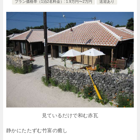
プラン価格帯（1泊2名料金）: 1.9万円〜2万円
送迎あり
見ているだけで和む赤瓦
静かにたたずむ竹富の癒し