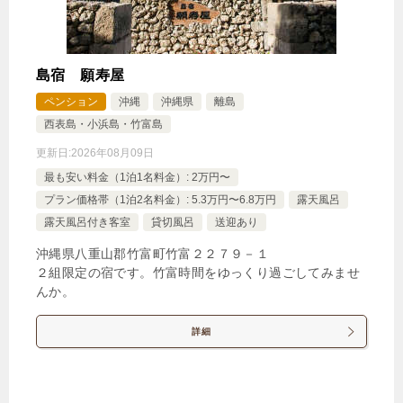
島宿 願寿屋
ペンション
沖縄
沖縄県
離島
西表島・小浜島・竹富島
更新日:
2026年08月09日
最も安い料金（1泊1名料金）: 2万円〜
プラン価格帯（1泊2名料金）: 5.3万円〜6.8万円
露天風呂
露天風呂付き客室
貸切風呂
送迎あり
沖縄県八重山郡竹富町竹富２２７９－１
２組限定の宿です。竹富時間をゆっくり過ごしてみませ
んか。
詳細