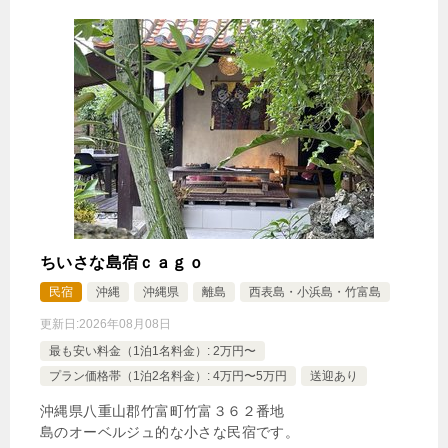
🍴朝食・夕食
IN
15:00-
OUT
-11:00
ツイン
禁煙ルーム
【禁煙】ツインルーム約26平米
1泊
大人1名
合計（税込）
18,500円
【選べるお部屋と価格】
ちいさな島宿ｃａｇｏ
18,500円
【禁煙】ツインルーム約26平米
民宿
沖縄
沖縄県
離島
西表島・小浜島・竹富島
更新日:
2026年08月08日
14,000円
【禁煙】トリプルルーム約26平米
最も安い料金（1泊1名料金）: 2万円〜
プラン価格帯（1泊2名料金）: 4万円〜5万円
送迎あり
じゃらんで確認する
沖縄県八重山郡竹富町竹富３６２番地
島のオーベルジュ的な小さな民宿です。