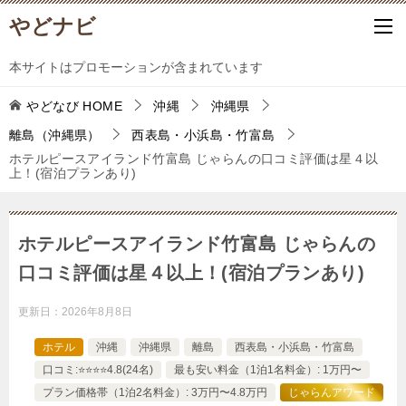
やどナビ
本サイトはプロモーションが含まれています
やどなび
HOME
沖縄
沖縄県
離島（沖縄県）
西表島・小浜島・竹富島
ホテルピースアイランド竹富島 じゃらんの口コミ評価は星４以
上！(宿泊プランあり)
ホテルピースアイランド竹富島 じゃらんの
口コミ評価は星４以上！(宿泊プランあり)
更新日：
2026年8月8日
ホテル
沖縄
沖縄県
離島
西表島・小浜島・竹富島
口コミ:⭐️⭐️⭐️⭐️4.8(24名)
最も安い料金（1泊1名料金）: 1万円〜
プラン価格帯（1泊2名料金）: 3万円〜4.8万円
じゃらんアワード