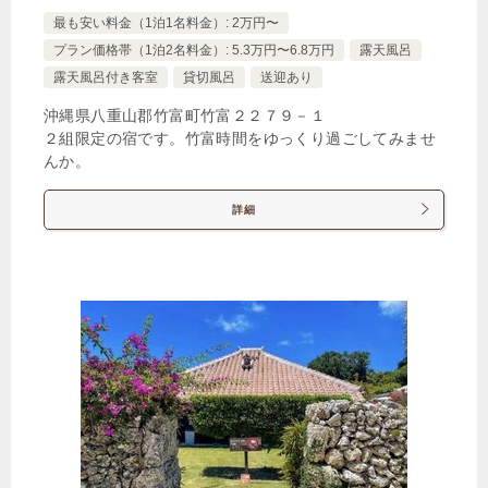
最も安い料金（1泊1名料金）: 2万円〜
プラン価格帯（1泊2名料金）: 5.3万円〜6.8万円
露天風呂
★【はやとく120】超早めの予約がお得【朝夕食付
露天風呂付き客室
貸切風呂
送迎あり
き】
沖縄県八重山郡竹富町竹富２２７９－１
🍴朝食・夕食
IN
15:00-
OUT
-11:00
２組限定の宿です。竹富時間をゆっくり過ごしてみませ
ツイン
んか。
禁煙ルーム
詳細
【禁煙】ツインルーム約26平米
1泊
大人1名
合計（税込）
18,000円
【選べるお部屋と価格】
18,000円
【禁煙】ツインルーム約26平米