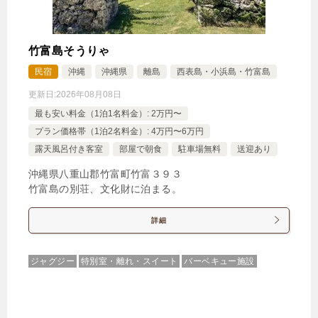
13,500円
【禁煙】トリプルルーム約26平米
じゃらんで確認する
竹富島そうりゃ
民宿
沖縄
沖縄県
離島
西表島・小浜島・竹富島
更新日:
2026年08月08日
★【先得28】早めの予約がお得♪ 【朝夕食付き】
最も安い料金（1泊1名料金）: 2万円〜
🍴朝食・夕食
IN
15:00-
OUT
-11:00
ツイン
プラン価格帯（1泊2名料金）: 4万円〜6万円
露天風呂付き客室
部屋で朝食
駐車場無料
送迎あり
禁煙ルーム
沖縄県八重山郡竹富町竹富３９３
竹富島の別荘、文化財に泊まる。
詳細
【禁煙】ツインルーム約26平米
1泊
大人1名
合計（税込）
ジャグジー
特別室・離れ・スイート
バーベキュー施設
19,000円
【選べるお部屋と価格】