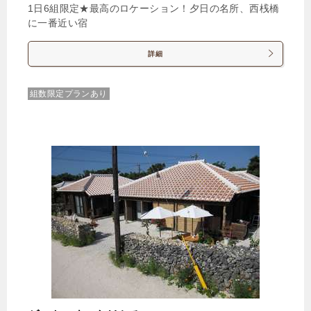
1日6組限定★最高のロケーション！夕日の名所、西桟橋
に一番近い宿
じゃらんで確認する
詳細
【あなたはいつ花火をしましたか？】線香花火で新
しい想い出を・・・【1泊2食付き】
組数限定プランあり
🍴朝食・夕食
IN
15:00-
OUT
-11:00
ツイン
禁煙ルーム
【禁煙】ツインルーム約26平米
1泊
大人1名
合計（税込）
20,000円