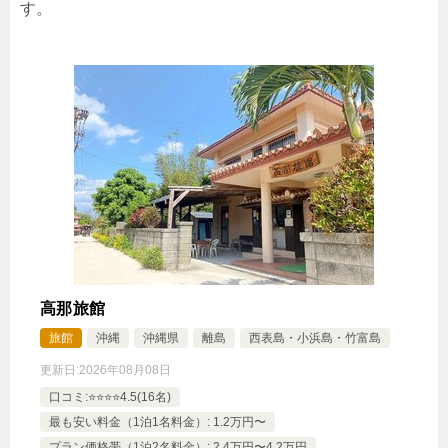
す。
【選べるお部屋と価格】
15,500円
【禁煙】ツインルーム約26平米
11,000円
【禁煙】トリプルルーム約26平米
じゃらんで確認する
高那旅館
旅館
沖縄
沖縄県
離島
西表島・小浜島・竹富島
更新日:
2026年08月08日
口コミ:⭐️⭐️⭐️⭐️4.5(16名)
最も安い料金（1泊1名料金）: 1.2万円〜
プラン価格帯（1泊2名料金）: 2.4万円〜4.2万円