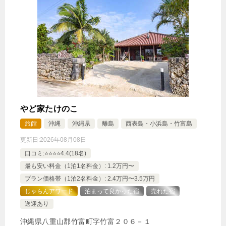
添い寝のお子様無料♪夜はホテルでゆっくり【朝夕食
付】
🍴朝食・夕食
IN
15:00-
OUT
-11:00
ツイン
禁煙ルーム
やど家たけのこ
【禁煙】ツインルーム約26平米
旅館
沖縄
沖縄県
離島
西表島・小浜島・竹富島
1泊
大人1名
合計（税込）
更新日:
2026年08月08日
19,500円
口コミ:⭐️⭐️⭐️⭐️4.4(18名)
最も安い料金（1泊1名料金）: 1.2万円〜
プラン価格帯（1泊2名料金）: 2.4万円〜3.5万円
【選べるお部屋と価格】
じゃらんアワード
泊まって良かった宿
売れた宿
19,500円
【禁煙】ツインルーム約26平米
送迎あり
15,000円
【禁煙】トリプルルーム約26平米
沖縄県八重山郡竹富町字竹富２０６－１