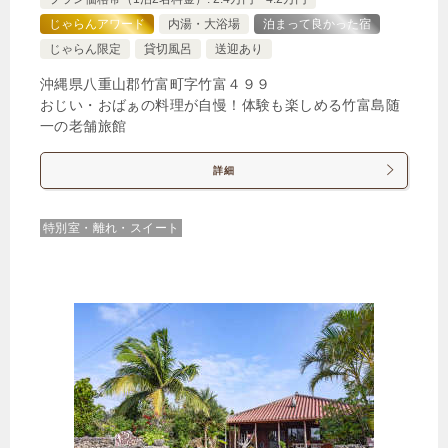
じゃらんアワード
内湯・大浴場
泊まって良かった宿
じゃらん限定
貸切風呂
送迎あり
沖縄県八重山郡竹富町字竹富４９９
おじい・おばぁの料理が自慢！体験も楽しめる竹富島随
一の老舗旅館
詳細
特別室・離れ・スイート