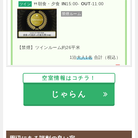
🍴朝食・夕食
IN
15:00-
OUT
-11:00
ツイン
禁煙ルーム
【禁煙】ツインルーム約26平米
1泊
大人1名
合計（税込）
20,000円
空室情報はコチラ！
【選べるお部屋と価格】
じゃらん
20,000円
【禁煙】ツインルーム約26平米
15,500円
【禁煙】トリプルルーム約26平米
じゃらんで確認する