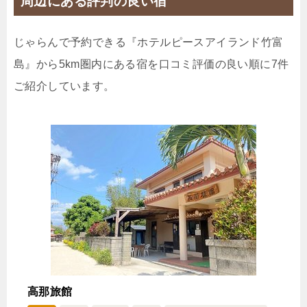
周辺にある評判の良い宿
竹富の星空を眺めながら...オリオンビールでホロ酔
いプラン 【朝食付き】
じゃらんで予約できる『ホテルピースアイランド竹富
🍴朝食
IN
15:00-
OUT
-11:00
ツイン
禁煙ルーム
島』から5km圏内にある宿を口コミ評価の良い順に7件
ご紹介しています。
【禁煙】ツインルーム約26平米
1泊
大人1名
合計（税込）
16,000円
【選べるお部屋と価格】
16,000円
【禁煙】ツインルーム約26平米
11,500円
【禁煙】トリプルルーム約26平米
高那旅館