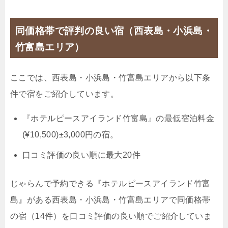
19,000円
【禁煙】ツインルーム約26平米
同価格帯で評判の良い宿（西表島・小浜島・
14,500円
【禁煙】トリプルルーム約26平米
竹富島エリア）
じゃらんで確認する
ここでは、西表島・小浜島・竹富島エリアから以下条
件で宿をご紹介しています。
シンプル朝付き
🍴朝食
IN
15:00-
OUT
-11:00
『ホテルピースアイランド竹富島』の最低宿泊料金
ツイン
禁煙ルーム
(¥10,500)±3,000円の宿。
口コミ評価の良い順に最大20件
じゃらんで予約できる『ホテルピースアイランド竹富
【禁煙】ツインルーム約26平米
島』がある西表島・小浜島・竹富島エリアで同価格帯
1泊
大人1名
合計（税込）
の宿（14件）を口コミ評価の良い順でご紹介していま
15,500円