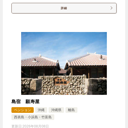
★【先得28】早めの予約がお得♪ 【朝食付き】
詳細
🍴朝食
IN
15:00-
OUT
-11:00
ツイン
禁煙ルーム
【禁煙】ツインルーム約26平米
1泊
大人1名
合計（税込）
15,000円
【選べるお部屋と価格】
15,000円
【禁煙】ツインルーム約26平米
島宿 願寿屋
10,500円
【禁煙】トリプルルーム約26平米
ペンション
沖縄
沖縄県
離島
西表島・小浜島・竹富島
更新日:
2026年08月08日
じゃらんで確認する