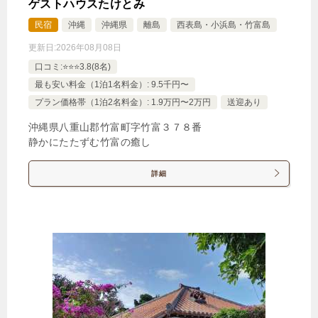
ゲストハウスたけとみ
じゃらんで確認する
民宿
沖縄
沖縄県
離島
西表島・小浜島・竹富島
更新日:
2026年08月08日
至れり尽くせり！！プラン【朝夕食付き】
口コミ:⭐️⭐️⭐️3.8(8名)
🍴朝食・夕食
IN
15:00-
OUT
-11:00
ツイン
最も安い料金（1泊1名料金）: 9.5千円〜
プラン価格帯（1泊2名料金）: 1.9万円〜2万円
送迎あり
禁煙ルーム
沖縄県八重山郡竹富町字竹富３７８番
静かにたたずむ竹富の癒し
詳細
【禁煙】ツインルーム約26平米
1泊
大人1名
合計（税込）
21,000円
じゃらんで確認する