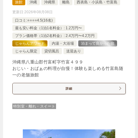
旅館
沖縄
沖縄県
離島
西表島・小浜島・竹富島
じゃらんで確認する
更新日:
2026年08月08日
口コミ:⭐️⭐️⭐️⭐️4.5(16名)
最も安い料金（1泊1名料金）: 1.2万円〜
（禁煙）和洋室 約33平米【朝夕食付き】
プラン価格帯（1泊2名料金）: 2.4万円〜4.2万円
🍴朝食・夕食
IN
15:00-
OUT
-11:00
和洋室
じゃらんアワード
内湯・大浴場
泊まって良かった宿
じゃらん限定
貸切風呂
送迎あり
禁煙ルーム
沖縄県八重山郡竹富町字竹富４９９
おじい・おばぁの料理が自慢！体験も楽しめる竹富島随
一の老舗旅館
【禁煙】和洋室 約33平米
詳細
1泊
大人1名
合計（税込）
14,500円
特別室・離れ・スイート
じゃらんで確認する