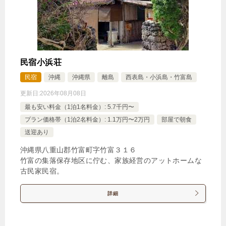
お寝坊バンザイ＼（＾o＾）／夕食のみプラン
🍴夕食
IN
15:00-
OUT
-11:00
ツイン
禁煙ルーム
民宿小浜荘
民宿
沖縄
沖縄県
離島
西表島・小浜島・竹富島
更新日:
2026年08月08日
【禁煙】ツインルーム約26平米
最も安い料金（1泊1名料金）: 5.7千円〜
1泊
大人1名
合計（税込）
プラン価格帯（1泊2名料金）: 1.1万円〜2万円
部屋で朝食
18,000円
送迎あり
沖縄県八重山郡竹富町字竹富３１６
竹富の集落保存地区に佇む、家族経営のアットホームな
古民家民宿。
じゃらんで確認する
詳細
★はやとく70日前プラン♪ 【朝夕食付き】