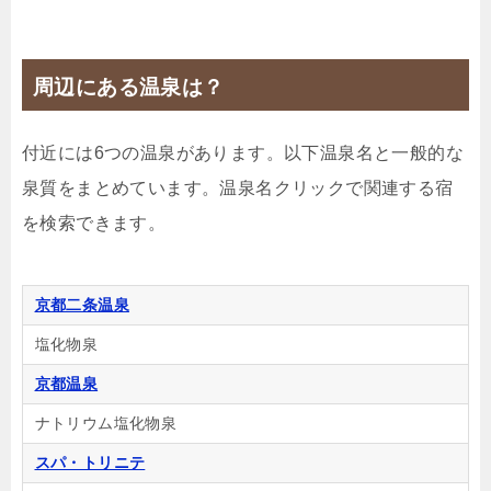
慢京会席♪ーみやびコースー
🍴朝食・夕食
IN
15:00-
OUT
-10:00
和室
周辺にある温泉は？
禁煙ルーム
付近には6つの温泉があります。以下温泉名と一般的な
泉質をまとめています。温泉名クリックで関連する宿
【禁煙】京の和室（くつろぎの和室10畳）
を検索できます。
1泊
大人1名
合計（税込）
17,600円
京都二条温泉
塩化物泉
じゃらんで確認する
京都温泉
ナトリウム塩化物泉
【朝食付】気ままに京都観光を満喫＆大浴場付の旅
スパ・トリニテ
館で朝食を♪最終インはゆとりの22時