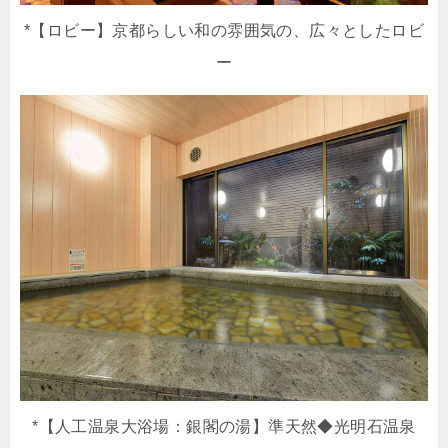
*【ロビー】京都らしい和の雰囲気の、広々としたロビ
ー
*【人工温泉大浴場：銀閣の湯】準天然◆光明石温泉