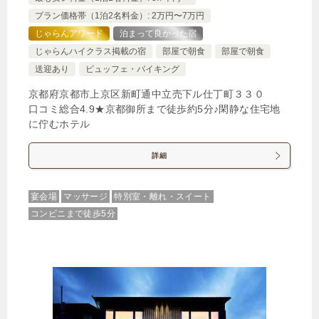
プラン価格帯（1泊2名料金）: 2万円〜7万円
じゃらんアワード
泊まって良かった宿
じゃらんハイクラス掲載の宿
部屋で朝食
部屋で朝食
【禁煙】京の和室（くつろぎの和室８畳）
送迎あり
ビュッフェ・バイキング
1泊
大人1名
合計（税込）
京都府京都市上京区新町通中立売下ル仕丁町３３０
16,500円
口コミ総合4.9★京都御所まで徒歩約5分♪閑静な住宅地
に佇むホテル
詳細
じゃらんで確認する
宴会場
マッサージ
特別室・離れ・スイート
【食事なし◆素泊り】駅・バス停も近く観光/仕事拠
コンビニまで徒歩5分
点に最適♪最終イン22時で京都満喫！
🍴食事なし
IN
15:00-
OUT
-10:00
和室
禁煙ルーム