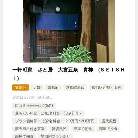
一軒町家 さと居 大宮五条 青柿 (ＳＥＩＳＨ
Ｉ)
貸別荘
近畿
京都府
京都駅周辺
京都駅近郊・山科
更新日:
2026年08月08日
口コミ:⭐️⭐️⭐️⭐️⭐️5.0(5名)
最も安い料金（1泊1名料金）: 8.9千円〜
プラン価格帯（1泊2名料金）: 2.9万円〜9.6万円
露天風呂
露天風呂付き客室
貸切風呂
部屋で朝食
部屋で夕食
部屋で朝食
早期割プランあり