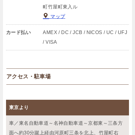
町竹屋町東入ル
マップ
カード払い
AMEX / DC / JCB / NICOS / UC / UFJ
/ VISA
アクセス・駐車場
東京より
車／東名自動車道～名神自動車道～京都東～三条方
面へ約30分蹴上経由河原町三条を北上、竹屋町右