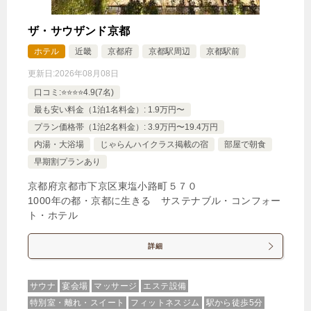
ザ・サウザンド京都
ホテル
近畿
京都府
京都駅周辺
京都駅前
更新日:
2026年08月08日
口コミ:⭐️⭐️⭐️⭐️4.9(7名)
最も安い料金（1泊1名料金）: 1.9万円〜
プラン価格帯（1泊2名料金）: 3.9万円〜19.4万円
内湯・大浴場
じゃらんハイクラス掲載の宿
部屋で朝食
早期割プランあり
京都府京都市下京区東塩小路町５７０
1000年の都・京都に生きる サステナブル・コンフォー
ト・ホテル
詳細
サウナ
宴会場
マッサージ
エステ設備
特別室・離れ・スイート
フィットネスジム
駅から徒歩5分