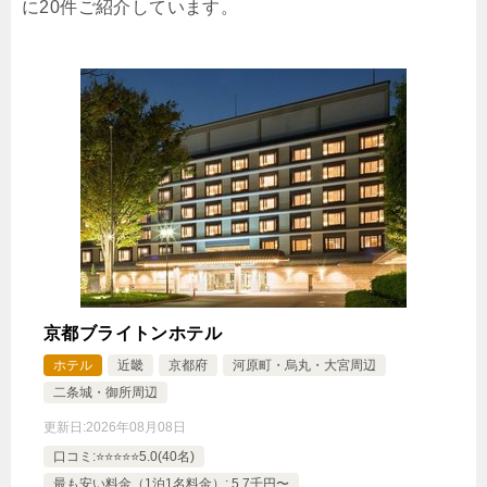
に20件ご紹介しています。
禁煙ルーム
【禁煙】京の和室（くつろぎの和室10畳）
1泊
大人1名
合計（税込）
15,950円
じゃらんで確認する
京都ブライトンホテル
【一人旅×朝食付】＜4室限定＞清水寺・平安神宮◆
ホテル
近畿
京都府
河原町・烏丸・大宮周辺
気ままに京都巡り◆
二条城・御所周辺
🍴朝食
IN
15:00-
OUT
-10:00
和室
禁煙ルーム
更新日:
2026年08月08日
口コミ:⭐️⭐️⭐️⭐️⭐️5.0(40名)
最も安い料金（1泊1名料金）: 5.7千円〜