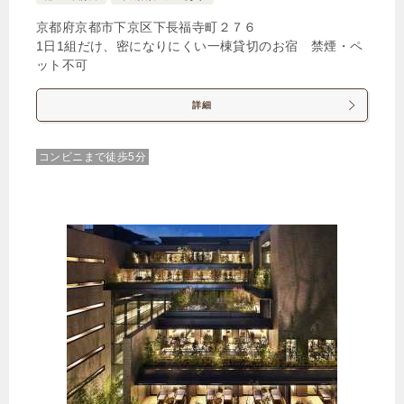
京都府京都市下京区下長福寺町２７６
1日1組だけ、密になりにくい一棟貸切のお宿 禁煙・ペ
ット不可
詳細
コンビニまで徒歩5分