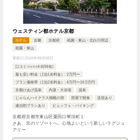
ウェスティン都ホテル京都
ホテル
近畿
京都府
祇園・東山・北白川周辺
祇園・東山
更新日:
2026年08月08日
口コミ:⭐️⭐️⭐️⭐️4.8(59名)
最も安い料金（1泊1名料金）: 2万円〜
プラン価格帯（1泊2名料金）: 4万円〜16.5万円
京都けあげ温泉
内湯・大浴場
温泉
じゃらんハイクラス掲載の宿
部屋で朝食
送迎あり
連泊割プランあり
ビュッフェ・バイキング
京都府京都市東山区粟田口華頂町１
さあ、京のリゾートへ。心地よいという新しいラグジュ
アリー