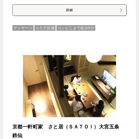
【禁煙】京の和室（くつろぎの和室10畳）
詳細
1泊
大人1名
合計（税込）
15,400円
マッサージ
エステ設備
コンビニまで徒歩5分
じゃらんで確認する
京都一軒町家 さと居（ＳＡＴＯＩ）大宮五条
鉄仙