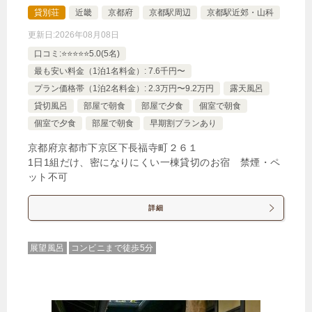
貸別荘
近畿
京都府
京都駅周辺
京都駅近郊・山科
更新日:
2026年08月08日
口コミ:⭐️⭐️⭐️⭐️⭐️5.0(5名)
最も安い料金（1泊1名料金）: 7.6千円〜
プラン価格帯（1泊2名料金）: 2.3万円〜9.2万円
露天風呂
貸切風呂
部屋で朝食
部屋で夕食
個室で朝食
個室で夕食
部屋で朝食
早期割プランあり
京都府京都市下京区下長福寺町２６１
1日1組だけ、密になりにくい一棟貸切のお宿 禁煙・ペ
ット不可
詳細
展望風呂
コンビニまで徒歩5分