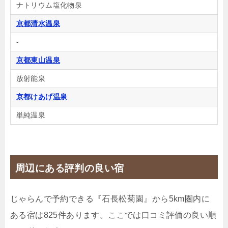
ナトリウム塩化物泉
🍴朝食
IN
15:00-
OUT
-10:00
和室
禁煙ルーム
京都清水温泉
-
京都東山温泉
放射能泉
【禁煙】京の和室（くつろぎの和室10畳）
1泊
大人1名
合計（税込）
京都けあげ温泉
9,900円
単純温泉
じゃらんで確認する
周辺にある評判の良い宿
【いしちょう名物】当館オリジナル「東寺鍋」付京
会席！京都の精進鍋をアレンジ♪
じゃらんで予約できる『石長松菊園』から5km圏内に
ある宿は825件あります。ここでは口コミ評価の良い順
🍴朝食・夕食
IN
15:00-
OUT
-10:00
和室