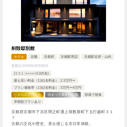
【禁煙】京の和室（くつろぎの和室10畳）
1泊
大人1名
合計（税込）
8,250円
枳殻邸別館
じゃらんで確認する
ホテル
近畿
京都府
京都駅周辺
京都駅近郊・山科
更新日:
2026年08月08日
【本州・四国・九州エリアの方限定】＜宅配サービ
口コミ:⭐️⭐️⭐️⭐️⭐️5.0(5名)
ス付＞京の思い出は楽々ご自宅へ♪夕食：個室食で京
最も安い料金（1泊1名料金）: 2.3万円〜
会席
プラン価格帯（1泊2名料金）: 3万円〜4万円
🍴朝食・夕食
IN
15:00-
OUT
-10:00
和室
じゃらんアワード
泊まって良かった宿
部屋で朝食
早期割プランあり
禁煙ルーム
京都府京都市下京区間之町通上珠数屋町下る打越町３１
７
古都の文化や歴史、美を感じる非日常体験。