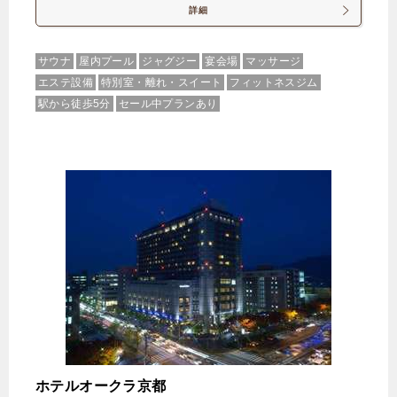
詳細
サウナ
屋内プール
ジャグジー
宴会場
マッサージ
エステ設備
特別室・離れ・スイート
フィットネスジム
駅から徒歩5分
セール中プランあり
ホテルオークラ京都