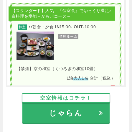
【スタンダード】人気！『個室食』でゆっくり満足♪
京料理を堪能～かも川コース～
🍴朝食・夕食
IN
15:00-
OUT
-10:00
和室
禁煙ルーム
【禁煙】京の和室（くつろぎの和室10畳）
1泊
大人1名
合計（税込）
15,400円
空室情報はコチラ！
じゃらんで確認する
じゃらん
【グレードアップ】量・質・器すべてUP！料理長自