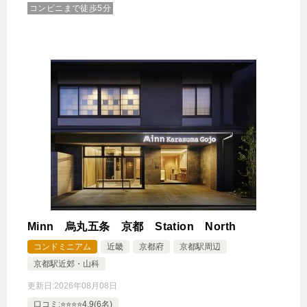
コンビニまで徒歩5分
Minn 烏丸五条 京都 Station North
コンドミニアム
近畿
京都府
京都駅周辺
京都駅近郊・山科
更新日:
2026年08月08日
口コミ:⭐️⭐️⭐️⭐️4.9(6名)