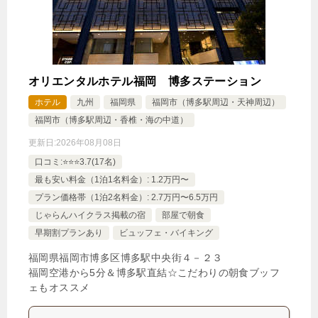
オリエンタルホテル福岡 博多ステーション
ホテル
九州
福岡県
福岡市（博多駅周辺・天神周辺）
福岡市（博多駅周辺・香椎・海の中道）
更新日:
2026年08月08日
口コミ:⭐️⭐️⭐️3.7(17名)
最も安い料金（1泊1名料金）: 1.2万円〜
プラン価格帯（1泊2名料金）: 2.7万円〜6.5万円
じゃらんハイクラス掲載の宿
部屋で朝食
早期割プランあり
ビュッフェ・バイキング
福岡県福岡市博多区博多駅中央街４－２３
福岡空港から5分＆博多駅直結☆こだわりの朝食ブッフ
ェもオススメ