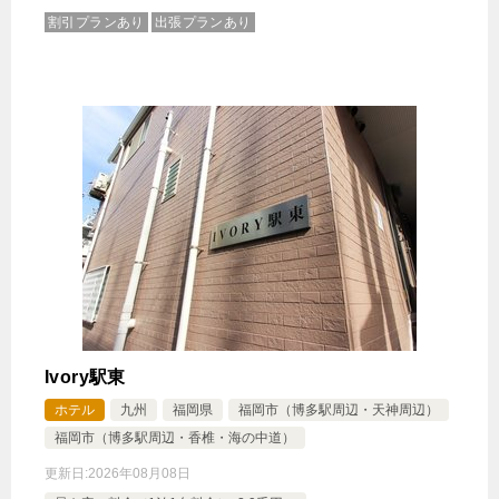
割引プランあり
出張プランあり
Ivory駅東
ホテル
九州
福岡県
福岡市（博多駅周辺・天神周辺）
福岡市（博多駅周辺・香椎・海の中道）
更新日:
2026年08月08日