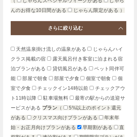
（
じゃらんスペシャルウィークがある
じゃら
んのお得な10日間がある
じゃらん限定がある
）
さらに絞り込む
天然温泉掛け流しの温泉がある
じゃらんハイ
クラス掲載の宿
露天風呂付き客室に泊まれる宿
泊プランがある
貸切風呂がある
ペット同伴可
能
部屋で朝食
部屋で夕食
個室で朝食
個
室で夕食
チェックイン14時以前
チェックアウ
ト11時以降
駐車場無料
最寄の駅からの送迎サ
ービスがある
プラン
（
5%以上のポイント還元
がある
クリスマス向けプランがある
年末年
始・お正月向けプランがある
早期割がある
直