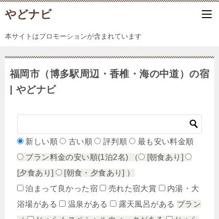
やどナビ
本サイトはプロモーションが含まれています
福岡市（博多駅周辺・香椎・海の中道）の宿
| やどナビ
新しい順
古い順
評判順
最も安い料金順
プラン料金の安い順(1泊2名)
（
[朝食あり]
[夕食あり]
[朝食・夕食あり]
）
泊まって良かった宿
売れた宿大賞
内湯・大
浴場がある
温泉がある
露天風呂がある
プラン