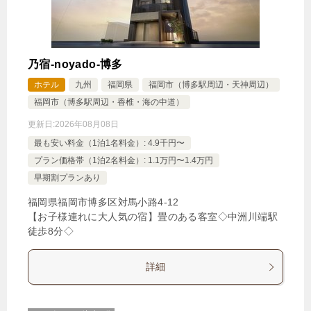
乃宿-noyado-博多
ホテル
九州
福岡県
福岡市（博多駅周辺・天神周辺）
福岡市（博多駅周辺・香椎・海の中道）
更新日:
2026年08月08日
最も安い料金（1泊1名料金）: 4.9千円〜
プラン価格帯（1泊2名料金）: 1.1万円〜1.4万円
早期割プランあり
福岡県福岡市博多区対馬小路4‐12
【お子様連れに大人気の宿】畳のある客室◇中洲川端駅
徒歩8分◇
詳細