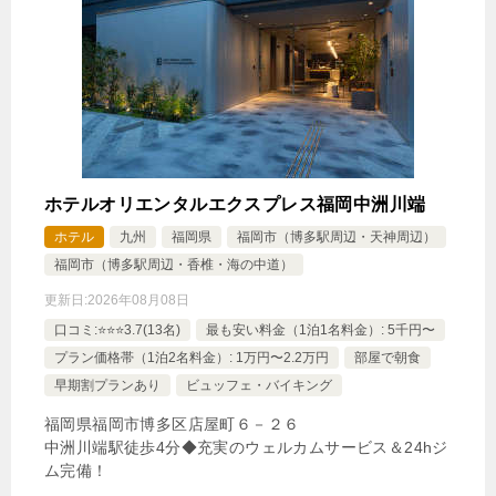
ホテルオリエンタルエクスプレス福岡中洲川端
ホテル
九州
福岡県
福岡市（博多駅周辺・天神周辺）
福岡市（博多駅周辺・香椎・海の中道）
更新日:
2026年08月08日
口コミ:⭐️⭐️⭐️3.7(13名)
最も安い料金（1泊1名料金）: 5千円〜
プラン価格帯（1泊2名料金）: 1万円〜2.2万円
部屋で朝食
早期割プランあり
ビュッフェ・バイキング
福岡県福岡市博多区店屋町６－２６
中洲川端駅徒歩4分◆充実のウェルカムサービス＆24hジ
ム完備！