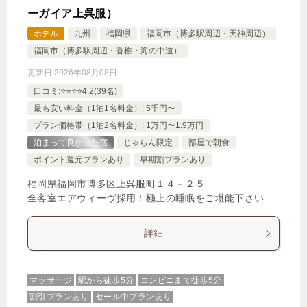
ーガイア上呉服）
ホテル
九州
福岡県
福岡市（博多駅周辺・天神周辺）
福岡市（博多駅周辺・香椎・海の中道）
更新日:
2026年08月08日
口コミ:⭐️⭐️⭐️⭐️4.2(39名)
最も安い料金（1泊1名料金）: 5千円〜
プラン価格帯（1泊2名料金）: 1万円〜1.9万円
泊まって良かった宿
じゃらん限定
部屋で朝食
ポイント還元プランあり
早期割プランあり
福岡県福岡市博多区上呉服町１４－２５
全客室エアウィーヴ採用！極上の睡眠をご堪能下さい
詳細
マッサージ
駅から徒歩5分
コンビニまで徒歩5分
割引プランあり
セール中プランあり