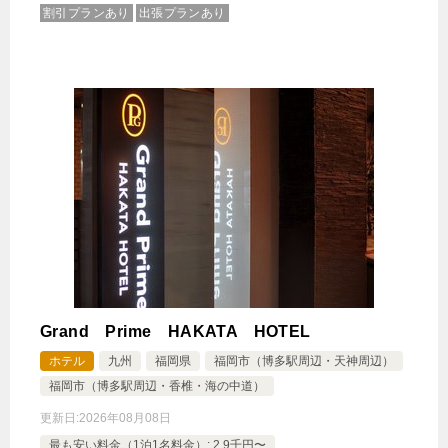
割引プランあり
出張プランあり
Grand Prime HAKATA HOTEL
ホテル
九州
福岡県
福岡市（博多駅周辺・天神周辺）
福岡市（博多駅周辺・香椎・海の中道）
更新日:
2026年08月08日
最も安い料金（1泊1名料金）: 2.9千円〜