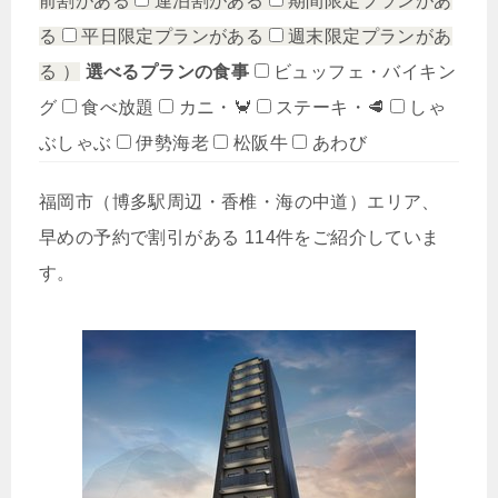
前割がある
連泊割がある
期間限定プランがあ
る
平日限定プランがある
週末限定プランがあ
る
）
選べるプランの食事
ビュッフェ・バイキン
グ
食べ放題
カニ・🦀
ステーキ・🥩
しゃ
ぶしゃぶ
伊勢海老
松阪牛
あわび
福岡市（博多駅周辺・香椎・海の中道）エリア、
早めの予約で割引がある 114件をご紹介していま
す。