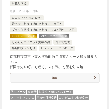
河原町周辺
更新日:
2026年08月07日
口コミ:⭐️⭐️⭐️⭐️4.8(39名)
最も安い料金（1泊1名料金）: 1万円〜
プラン価格帯（1泊2名料金）: 2.3万円〜9.1万円
じゃらんアワード
泊まって良かった宿
じゃらんハイクラス掲載の宿
部屋で朝食
早期割プランあり
ビュッフェ・バイキング
京都府京都市中京区河原町通二条南入ル一之船入町５３
７‐４
祇園や先斗町にも近く、東に鴨川を望む好立地！
詳細
屋内プール
宴会場
特別室・離れ・スイート
フィットネスジム
駅から徒歩5分
コンビニまで徒歩5分