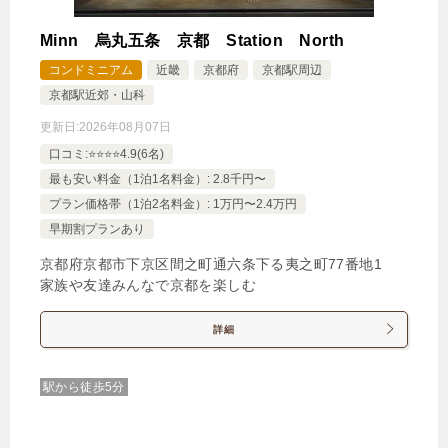
Minn 烏丸五条 京都 Station North
コンドミニアム
近畿
京都府
京都駅周辺
京都駅近郊・山科
更新日:
2026年08月07日
口コミ:⭐️⭐️⭐️⭐️4.9(6名)
最も安い料金（1泊1名料金）: 2.8千円〜
プラン価格帯（1泊2名料金）: 1万円〜2.4万円
早期割プランあり
京都府京都市下京区間之町通六条下る夷之町77番地1
家族や友達みんなで京都を楽しむ
詳細
駅から徒歩5分