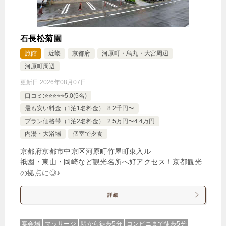
石長松菊園
旅館
近畿
京都府
河原町・烏丸・大宮周辺
河原町周辺
更新日:
2026年08月07日
口コミ:⭐️⭐️⭐️⭐️⭐️5.0(5名)
最も安い料金（1泊1名料金）: 8.2千円〜
プラン価格帯（1泊2名料金）: 2.5万円〜4.4万円
内湯・大浴場
個室で夕食
京都府京都市中京区河原町竹屋町東入ル
祇園・東山・岡崎など観光名所へ好アクセス！京都観光
の拠点に◎♪
詳細
宴会場
マッサージ
駅から徒歩5分
コンビニまで徒歩5分