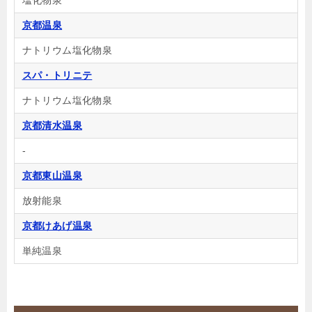
～自由きままな素泊まりプラン～
京都温泉
🍴食事なし
IN
15:00-
OUT
-10:00
和室
ナトリウム塩化物泉
禁煙ルーム
スパ・トリニテ
ナトリウム塩化物泉
京都清水温泉
和室 デラックス シャワー付き
-
1泊
大人1名
合計（税込）
京都東山温泉
10,500円
放射能泉
【選べるお部屋と価格】
京都けあげ温泉
10,500円
和室 デラックス シャワー付き
単純温泉
10,500円
和室 スタンダード 風呂付
11,300円
和室６畳 ガーデンビュー