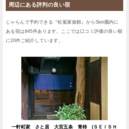
周辺にある評判の良い宿
27,100円
スイートルーム 金蘭
10,600円
和室 スイートルーム
じゃらんで予約できる『松葉家旅館』から5km圏内に
11,500円
和室 スーペリア 風呂付
ある宿は845件あります。ここでは口コミ評価の良い順
に20件ご紹介しています。
11,700円
和室８畳 ガーデンビュー
11,200円
和室 デラックス キッチン付き
10,700円
和室 デラックス 風呂付
じゃらんで確認する
～貸切風呂＆美容プラン♪【カップル限定】～
🍴朝食
IN
15:00-
OUT
-10:00
和室
禁煙ルーム
一軒町家 さと居 大宮五条 青柿 (ＳＥＩＳＨ