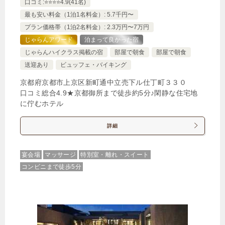
口コミ:⭐️⭐️⭐️⭐️4.9(41名)
最も安い料金（1泊1名料金）: 5.7千円〜
プラン価格帯（1泊2名料金）: 2.3万円〜7万円
じゃらんアワード
泊まって良かった宿
じゃらんハイクラス掲載の宿
部屋で朝食
部屋で朝食
送迎あり
ビュッフェ・バイキング
京都府京都市上京区新町通中立売下ル仕丁町３３０
口コミ総合4.9★京都御所まで徒歩約5分♪閑静な住宅地
に佇むホテル
詳細
宴会場
マッサージ
特別室・離れ・スイート
コンビニまで徒歩5分