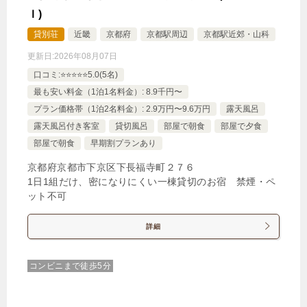
Ｉ)
貸別荘
近畿
京都府
京都駅周辺
京都駅近郊・山科
更新日:
2026年08月07日
和室８畳 ガーデンビュー
口コミ:⭐️⭐️⭐️⭐️⭐️5.0(5名)
1泊
大人1名
合計（税込）
最も安い料金（1泊1名料金）: 8.9千円〜
14,300円
プラン価格帯（1泊2名料金）: 2.9万円〜9.6万円
露天風呂
露天風呂付き客室
貸切風呂
部屋で朝食
部屋で夕食
【選べるお部屋と価格】
部屋で朝食
早期割プランあり
14,300円
和室８畳 ガーデンビュー
京都府京都市下京区下長福寺町２７６
1日1組だけ、密になりにくい一棟貸切のお宿 禁煙・ペ
11,700円
和室 デラックス 風呂付
ット不可
13,300円
和室６畳 ガーデンビュー
詳細
じゃらんで確認する
コンビニまで徒歩5分