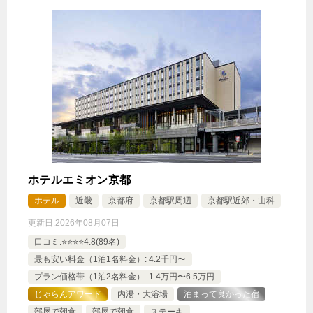
ホテルエミオン京都
ホテル
近畿
京都府
京都駅周辺
京都駅近郊・山科
更新日:
2026年08月07日
口コミ:⭐️⭐️⭐️⭐️4.8(89名)
最も安い料金（1泊1名料金）: 4.2千円〜
プラン価格帯（1泊2名料金）: 1.4万円〜6.5万円
じゃらんアワード
内湯・大浴場
泊まって良かった宿
部屋で朝食
部屋で朝食
ステーキ