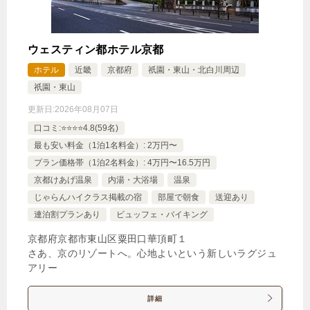
ウェスティン都ホテル京都
ホテル
近畿
京都府
祇園・東山・北白川周辺
祇園・東山
更新日:
2026年08月07日
口コミ:⭐️⭐️⭐️⭐️4.8(59名)
最も安い料金（1泊1名料金）: 2万円〜
プラン価格帯（1泊2名料金）: 4万円〜16.5万円
京都けあげ温泉
内湯・大浴場
温泉
じゃらんハイクラス掲載の宿
部屋で朝食
送迎あり
連泊割プランあり
ビュッフェ・バイキング
京都府京都市東山区粟田口華頂町１
さあ、京のリゾートへ。心地よいという新しいラグジュ
アリー
詳細