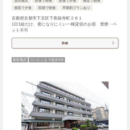
貸切風呂
部屋で朝食
部屋で夕食
個室で朝食
個室で夕食
部屋で朝食
早期割プランあり
京都府京都市下京区下長福寺町２６１
1日1組だけ、密になりにくい一棟貸切のお宿 禁煙・ペ
ット不可
詳細
展望風呂
コンビニまで徒歩5分