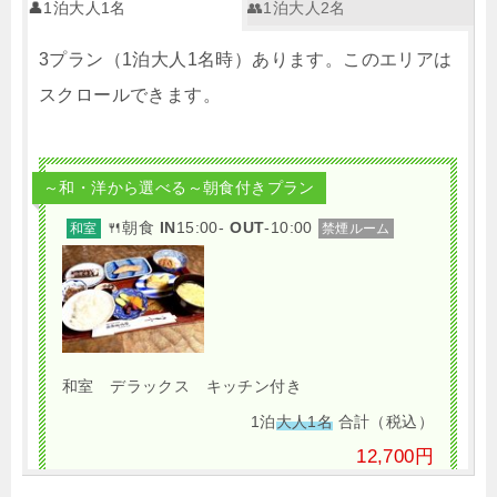
👤1泊大人1名
👥1泊大人2名
3プラン（1泊大人1名時）あります。このエリアは
スクロールできます。
～和・洋から選べる～朝食付きプラン
🍴朝食
IN
15:00-
OUT
-10:00
和室
禁煙ルーム
和室 デラックス キッチン付き
1泊
大人1名
合計（税込）
12,700円