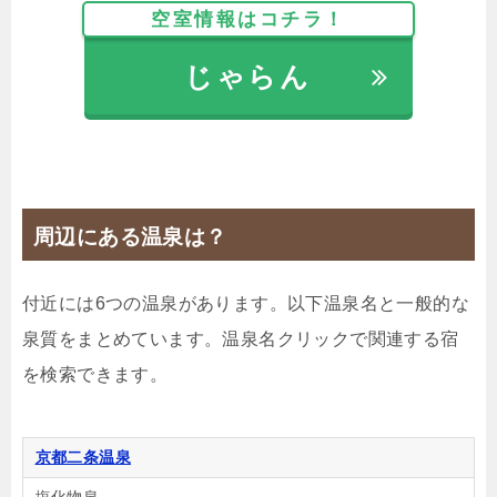
【選べるお部屋と価格】
空室情報はコチラ！
12,700円
和室 デラックス キッチン付き
じゃらん
12,000円
和室 デラックス シャワー付き
12,000円
和室 スタンダード 風呂付
27,100円
スイートルーム 金蘭
12,100円
周辺にある温泉は？
和室 スイートルーム
13,000円
和室 スーペリア 風呂付
付近には6つの温泉があります。以下温泉名と一般的な
13,200円
和室８畳 ガーデンビュー
泉質をまとめています。温泉名クリックで関連する宿
12,200円
和室 デラックス 風呂付
を検索できます。
じゃらんで確認する
京都二条温泉
塩化物泉