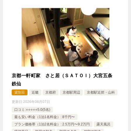
京都一軒町家 さと居（ＳＡＴＯＩ）大宮五条
鉄仙
貸別荘
近畿
京都府
京都駅周辺
京都駅近郊・山科
更新日:
2026年08月07日
口コミ:⭐️⭐️⭐️⭐️⭐️5.0(5名)
最も安い料金（1泊1名料金）: 8千円〜
プラン価格帯（1泊2名料金）: 2.5万円〜9.2万円
露天風呂