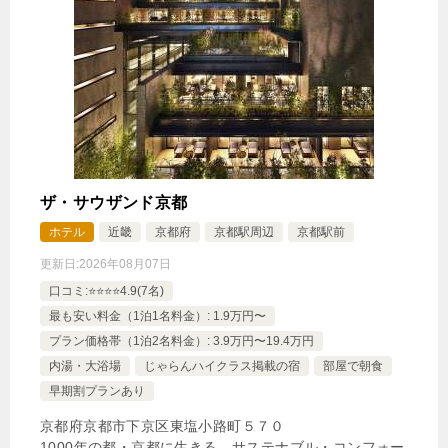
ザ・サウザンド京都
ホテル
近畿
京都府
京都駅周辺
京都駅前
更新日:
2026年08月07日
口コミ:⭐️⭐️⭐️⭐️4.9(7名)
最も安い料金（1泊1名料金）: 1.9万円〜
プラン価格帯（1泊2名料金）: 3.9万円〜19.4万円
内湯・大浴場
じゃらんハイクラス掲載の宿
部屋で朝食
早期割プランあり
京都府京都市下京区東塩小路町５７０
1000年の都・京都に生きる サステナブル・コンフォー