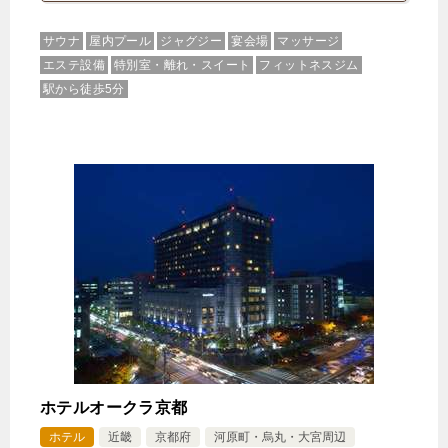
サウナ
屋内プール
ジャグジー
宴会場
マッサージ
エステ設備
特別室・離れ・スイート
フィットネスジム
駅から徒歩5分
ホテルオークラ京都
ホテル
近畿
京都府
河原町・烏丸・大宮周辺