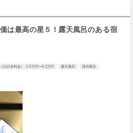
価は最高の星５！露天風呂のある宿
1泊2名料金）: 2.5万円〜9.2万円
露天風呂
貸切風呂