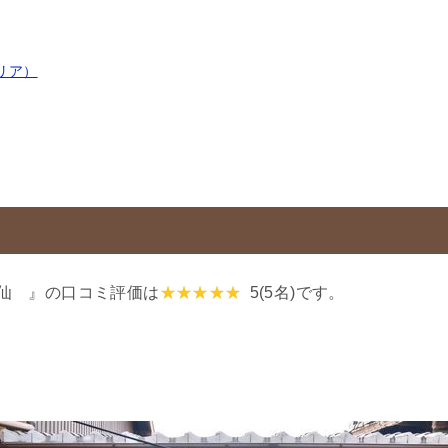
リア）
仙 』の口コミ評価は
5
(5名)です。