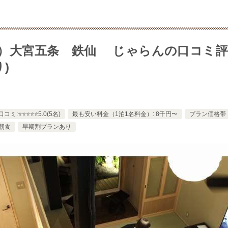
）大宮五条 鉄仙 じゃらんの口コミ評
)
口コミ:⭐️⭐️⭐️⭐️⭐️5.0(5名)
最も安い料金（1泊1名料金）: 8千円〜
プラン価格帯（
朝食
早期割プランあり