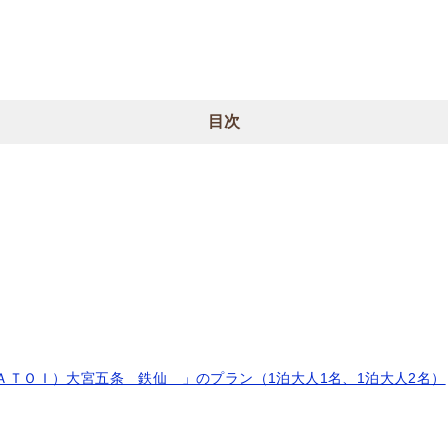
目次
ＴＯＩ）大宮五条 鉄仙 」のプラン（1泊大人1名、1泊大人2名）