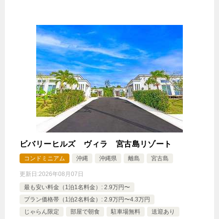
ビバリーヒルズ ヴィラ 宮古島リゾート
コンドミニアム
沖縄
沖縄県
離島
宮古島
更新日:
2026年08月07日
最も安い料金（1泊1名料金）: 2.9万円〜
プラン価格帯（1泊2名料金）: 2.9万円〜4.3万円
じゃらん限定
部屋で朝食
駐車場無料
送迎あり