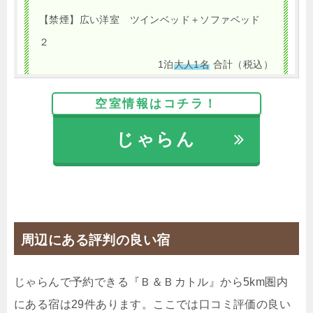
【禁煙】広い洋室 ツインベッド＋ソファベッド
２
1泊
大人1名
合計（税込）
6,900円
空室情報はコチラ！
じゃらん
じゃらんで確認する
【朝食付き】暮すように旅をする、プチ移住気分
in Summer
🍴朝食
IN
15:00-
OUT
-11:00
ツイン
禁煙ルーム
周辺にある評判の良い宿
じゃらんで予約できる『Ｂ＆Ｂカトル』から5km圏内
にある宿は29件あります。ここでは口コミ評価の良い