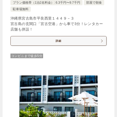
プラン価格帯（1泊2名料金）: 6.3千円〜9.7千円
部屋で朝食
駐車場無料
沖縄県宮古島市平良西里１４４９－３
宮古島の玄関口「宮古空港」から車で3分！レンタカー
店舗も併設！
詳細
コンビニまで徒歩5分