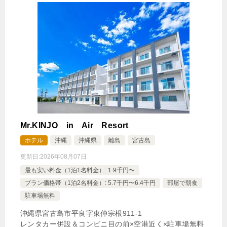
Mr.KINJO in Air Resort
ホテル
沖縄
沖縄県
離島
宮古島
更新日:
2026年08月07日
最も安い料金（1泊1名料金）: 1.9千円〜
プラン価格帯（1泊2名料金）: 5.7千円〜6.4千円
部屋で朝食
駐車場無料
沖縄県宮古島市平良字東仲宗根911‐1
レンタカー併設＆コンビニ目の前×空港近く×駐車場無料