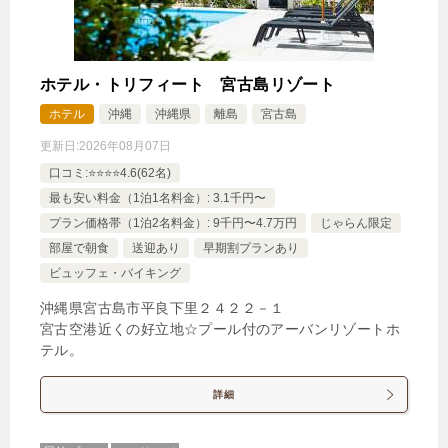
ホテル・トリフィート 宮古島リゾート
ホテル
沖縄
沖縄県
離島
宮古島
更新日:
2026年08月07日
口コミ:⭐️⭐️⭐️⭐️4.6(62名)
最も安い料金（1泊1名料金）: 3.1千円〜
プラン価格帯（1泊2名料金）: 9千円〜4.7万円
じゃらん限定
部屋で朝食
送迎あり
早期割プランあり
ビュッフェ・バイキング
沖縄県宮古島市平良下里２４２２－１
宮古空港近くの好立地☆プール付のアーバンリゾートホ
テル。
詳細