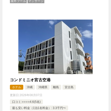
屋外プール
マッサージ
コンドミニオ宮古空港
ホテル
沖縄
沖縄県
離島
宮古島
更新日:
2026年08月07日
口コミ:⭐️⭐️⭐️⭐️4.6(5名)
最も安い料金（1泊1名料金）: 3.3千円〜