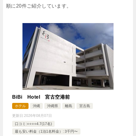
順に20件ご紹介しています。
【禁煙】広い洋室 ツインベッド＋ソファベッド
２ in Summer
1泊
大人1名
合計（税込）
6,900円
じゃらんで確認する
BiBi Hotel 宮古空港前
ホテル
沖縄
沖縄県
離島
宮古島
更新日:
2026年08月07日
口コミ:⭐️⭐️⭐️⭐️4.7(17名)
最も安い料金（1泊1名料金）: 3千円〜