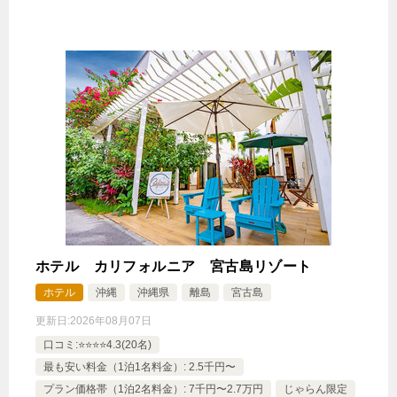
ホテル カリフォルニア 宮古島リゾート
ホテル
沖縄
沖縄県
離島
宮古島
更新日:
2026年08月07日
口コミ:⭐️⭐️⭐️⭐️4.3(20名)
最も安い料金（1泊1名料金）: 2.5千円〜
プラン価格帯（1泊2名料金）: 7千円〜2.7万円
じゃらん限定