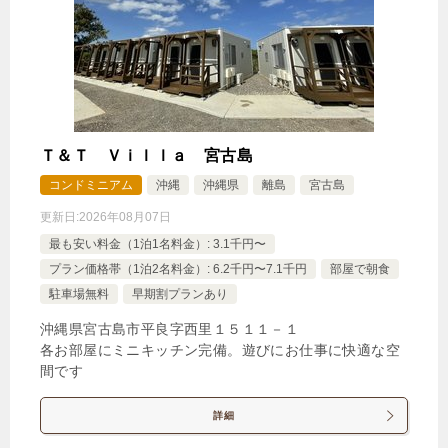
Ｔ＆Ｔ Ｖｉｌｌａ 宮古島
コンドミニアム
沖縄
沖縄県
離島
宮古島
更新日:
2026年08月07日
最も安い料金（1泊1名料金）: 3.1千円〜
プラン価格帯（1泊2名料金）: 6.2千円〜7.1千円
部屋で朝食
駐車場無料
早期割プランあり
沖縄県宮古島市平良字西里１５１１－１
各お部屋にミニキッチン完備。遊びにお仕事に快適な空
間です
詳細