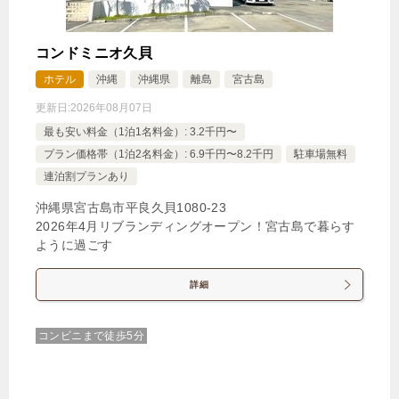
コンドミニオ久貝
ホテル
沖縄
沖縄県
離島
宮古島
更新日:
2026年08月07日
最も安い料金（1泊1名料金）: 3.2千円〜
プラン価格帯（1泊2名料金）: 6.9千円〜8.2千円
駐車場無料
連泊割プランあり
沖縄県宮古島市平良久貝1080‐23
2026年4月リブランディングオープン！宮古島で暮らす
ように過ごす
詳細
コンビニまで徒歩5分