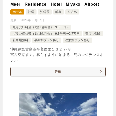
Meer Residence Hotel Miyako Airport
ホテル
沖縄
沖縄県
離島
宮古島
更新日:
2026年08月07日
最も安い料金（1泊1名料金）: 9.3千円〜
プラン価格帯（1泊2名料金）: 9.3千円〜2.7万円
部屋で朝食
駐車場無料
早期割プランあり
連泊割プランあり
沖縄県宮古島市平良西里１３２７‐８
宮古空港すぐ。暮らすように泊まる、島のレジデンスホ
テル
詳細