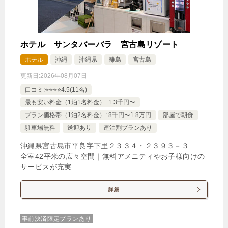
ホテル サンタバーバラ 宮古島リゾート
ホテル
沖縄
沖縄県
離島
宮古島
更新日:
2026年08月07日
口コミ:⭐️⭐️⭐️⭐️4.5(11名)
最も安い料金（1泊1名料金）: 1.3千円〜
プラン価格帯（1泊2名料金）: 8千円〜1.8万円
部屋で朝食
駐車場無料
送迎あり
連泊割プランあり
沖縄県宮古島市平良字下里２３３４・２３９３－３
全室42平米の広々空間｜無料アメニティやお子様向けの
サービスが充実
詳細
事前決済限定プランあり