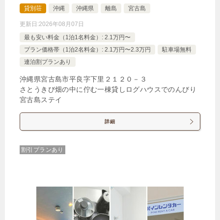
貸別荘
沖縄
沖縄県
離島
宮古島
更新日:
2026年08月07日
最も安い料金（1泊1名料金）: 2.1万円〜
プラン価格帯（1泊2名料金）: 2.1万円〜2.3万円
駐車場無料
連泊割プランあり
沖縄県宮古島市平良字下里２１２０－３
さとうきび畑の中に佇む一棟貸しログハウスでのんびり
宮古島ステイ
詳細
割引プランあり