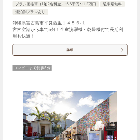
プラン価格帯（1泊2名料金）: 6.6千円〜1.2万円
駐車場無料
連泊割プランあり
沖縄県宮古島市平良西里１４５６‐１
宮古空港から車で5分！全室洗濯機・乾燥機付で長期利
用も快適！
詳細
コンビニまで徒歩5分