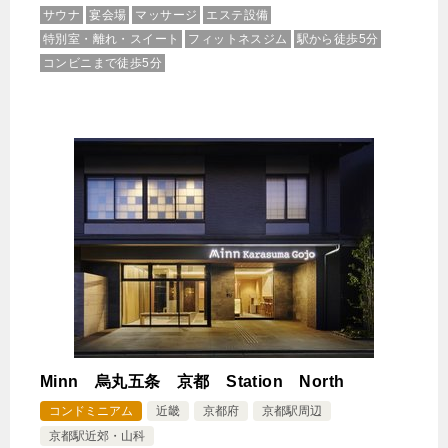
【選べるお部屋と価格】
サウナ
宴会場
マッサージ
エステ設備
特別室・離れ・スイート
フィットネスジム
駅から徒歩5分
19,356円
【全室禁煙/バスタブ付】デラックス
コンビニまで徒歩5分
ツイン（アネックス）
45,969円
【全室禁煙/バスタブ付】キングスイ
ート
じゃらんで確認する
【期間限定プラン】朝食付き■ゆったり空間で愉しめ
る！品数豊富な人気の朝食ビュッフェ付き
🍴朝食
IN
15:00-
OUT
-12:00
ツイン
禁煙ルーム
Minn 烏丸五条 京都 Station North
コンドミニアム
近畿
京都府
京都駅周辺
京都駅近郊・山科