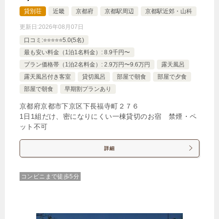
ート
貸別荘
近畿
京都府
京都駅周辺
京都駅近郊・山科
更新日:
2026年08月07日
じゃらんで確認する
口コミ:⭐️⭐️⭐️⭐️⭐️5.0(5名)
最も安い料金（1泊1名料金）: 8.9千円〜
プラン価格帯（1泊2名料金）: 2.9万円〜9.6万円
露天風呂
【早期割30】30日前までのご予約がお得！ゆったり
12時チェックアウト（朝食付き）
露天風呂付き客室
貸切風呂
部屋で朝食
部屋で夕食
部屋で朝食
早期割プランあり
🍴朝食
IN
15:00-
OUT
-12:00
ツイン
禁煙ルーム
京都府京都市下京区下長福寺町２７６
1日1組だけ、密になりにくい一棟貸切のお宿 禁煙・ペ
ット不可
詳細
【全室禁煙/バスタブ付】デラックスツイン（アネ
コンビニまで徒歩5分
ックス）
1泊
大人1名
合計（税込）
17,144円