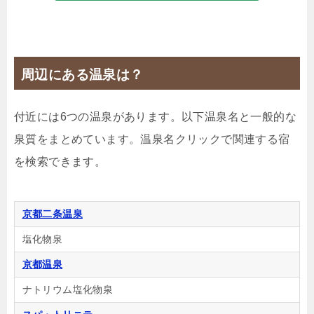
【Simple Stay】朝食付プラン■ゆったり空間で愉
しめる！品数豊富な人気の朝食ビュッフェ付き
🍴朝食
IN
15:00-
OUT
-12:00
ツイン
禁煙ルーム
周辺にある温泉は？
付近には6つの温泉があります。以下温泉名と一般的な
泉質をまとめています。温泉名クリックで関連する宿
【全室禁煙/バスタブ付】ツイン ★
を検索できます。
1泊
大人1名
合計（税込）
12,597円
京都二条温泉
【選べるお部屋と価格】
塩化物泉
12,597円
【全室禁煙/バスタブ付】ツイン ★
京都温泉
12,597円
【全室禁煙】キング（シャワーの
ナトリウム塩化物泉
み）