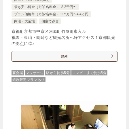
最も安い料金（1泊1名料金）: 8.2千円〜
プラン価格帯（1泊2名料金）: 2.5万円〜4.4万円
【全室禁煙/バスタブ付】ツイン ★
内湯・大浴場
個室で夕食
1泊
大人1名
合計（税込）
京都府京都市中京区河原町竹屋町東入ル
11,338円
祇園・東山・岡崎など観光名所へ好アクセス！京都観光
の拠点に◎♪
【選べるお部屋と価格】
詳細
11,338円
【全室禁煙/バスタブ付】ツイン ★
17,144円
【全室禁煙/バスタブ付】デラックス
宴会場
マッサージ
駅から徒歩5分
コンビニまで徒歩5分
組数限定プランあり
ツイン（アネックス）
じゃらんで確認する
【14時チェックアウト】ゆっくり贅沢な滞在を レ
イトチェックアウトプラン（素泊まり）