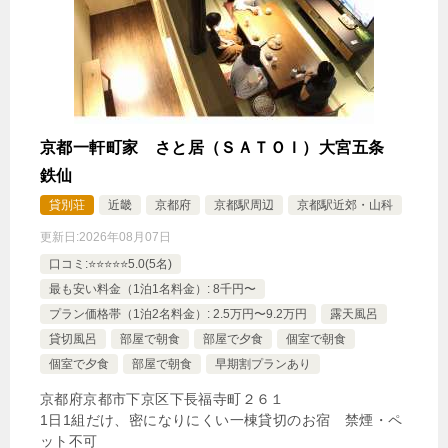
🍴食事なし
IN
15:00-
OUT
-14:00
ツイン
禁煙ルーム
京都一軒町家 さと居（ＳＡＴＯＩ）大宮五条
【全室禁煙/バスタブ付】デラックスツイン（アネ
鉄仙
ックス）
貸別荘
近畿
京都府
京都駅周辺
京都駅近郊・山科
1泊
大人1名
合計（税込）
更新日:
2026年08月07日
17,183円
口コミ:⭐️⭐️⭐️⭐️⭐️5.0(5名)
最も安い料金（1泊1名料金）: 8千円〜
プラン価格帯（1泊2名料金）: 2.5万円〜9.2万円
露天風呂
じゃらんで確認する
貸切風呂
部屋で朝食
部屋で夕食
個室で朝食
個室で夕食
部屋で朝食
早期割プランあり
京都府京都市下京区下長福寺町２６１
【14時チェックアウト】ゆっくり贅沢な滞在を レ
1日1組だけ、密になりにくい一棟貸切のお宿 禁煙・ペ
イトチェックアウトプラン（朝食付き）
ット不可