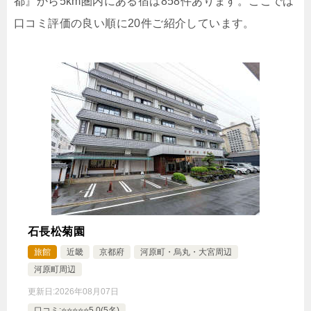
都』から5km圏内にある宿は858件あります。ここでは
口コミ評価の良い順に20件ご紹介しています。
【全室禁煙/バスタブ付】ツイン ★
1泊
大人1名
合計（税込）
7,259円
じゃらんで確認する
【連泊割】2連泊以上でお得にStay ゆっくりと古都
京都を満喫 ■12時チェックアウト（朝食付き）
石長松菊園
旅館
近畿
京都府
河原町・烏丸・大宮周辺
🍴朝食
IN
15:00-
OUT
-12:00
ツイン
禁煙ルーム
河原町周辺
更新日:
2026年08月07日
口コミ:⭐️⭐️⭐️⭐️⭐️5.0(5名)