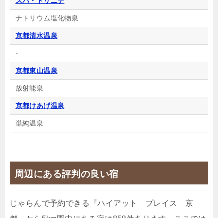
スパ・トリニテ
13,136円
【全室禁煙/バスタブ付】ガーデンビ
ナトリウム塩化物泉
ューツイン ★
京都清水温泉
19,049円
-
【全室禁煙/バスタブ付】デラックス
ツイン（アネックス）
京都東山温泉
44,856円
放射能泉
【全室禁煙/バスタブ付】キングスイ
ート
京都けあげ温泉
単純温泉
じゃらんで確認する
【連泊割】2連泊以上でお得にStay ゆっくりと古都
周辺にある評判の良い宿
京都を満喫 ■12時チェックアウト（素泊まり）
🍴食事なし
IN
15:00-
OUT
-12:00
ツイン
じゃらんで予約できる『ハイアット プレイス 京
禁煙ルーム