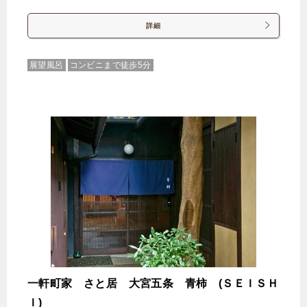
🍴朝食
IN
15:00-
OUT
-14:00
ツイン
禁煙ルーム
詳細
展望風呂
コンビニまで徒歩5分
【全室禁煙/バスタブ付】ツイン ★
1泊
大人1名
合計（税込）
15,263円
【選べるお部屋と価格】
15,263円
【全室禁煙/バスタブ付】ツイン ★
21,715円
【全室禁煙/バスタブ付】デラックス
ツイン（アネックス）
一軒町家 さと居 大宮五条 青柿 (ＳＥＩＳＨ
47,522円
【全室禁煙/バスタブ付】キングスイ
Ｉ)