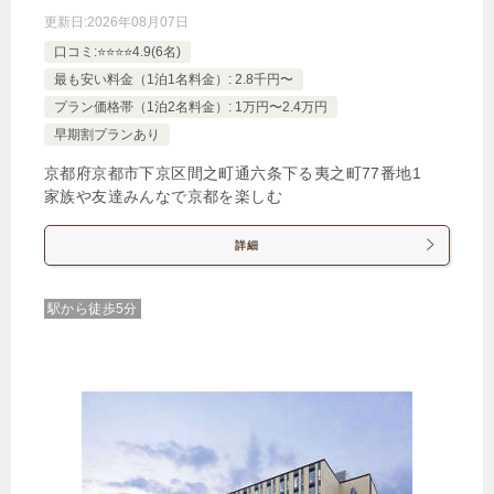
更新日:
2026年08月07日
【全室禁煙/バスタブ付】デラックスツイン（アネ
口コミ:⭐️⭐️⭐️⭐️4.9(6名)
ックス）
最も安い料金（1泊1名料金）: 2.8千円〜
プラン価格帯（1泊2名料金）: 1万円〜2.4万円
1泊
大人1名
合計（税込）
早期割プランあり
23,888円
京都府京都市下京区間之町通六条下る夷之町77番地1
家族や友達みんなで京都を楽しむ
【選べるお部屋と価格】
23,888円
【全室禁煙/バスタブ付】デラックス
詳細
ツイン（アネックス）
駅から徒歩5分
15,823円
【全室禁煙/バスタブ付】ツイン
じゃらんで確認する