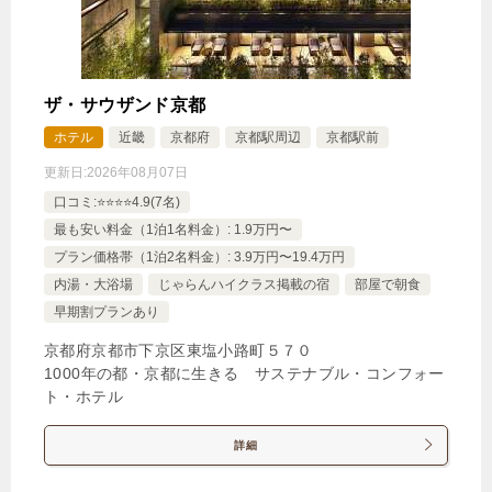
じゃらんで確認する
ザ・サウザンド京都
【期間限定プラン】素泊まり■地下鉄丸太町駅6番出
ホテル
近畿
京都府
京都駅周辺
京都駅前
口直結！京都の中心地で快適滞在 移動も楽々
更新日:
2026年08月07日
🍴食事なし
IN
15:00-
OUT
-12:00
ツイン
口コミ:⭐️⭐️⭐️⭐️4.9(7名)
禁煙ルーム
最も安い料金（1泊1名料金）: 1.9万円〜
プラン価格帯（1泊2名料金）: 3.9万円〜19.4万円
内湯・大浴場
じゃらんハイクラス掲載の宿
部屋で朝食
早期割プランあり
【全室禁煙/バスタブ付】デラックスツイン（アネ
京都府京都市下京区東塩小路町５７０
1000年の都・京都に生きる サステナブル・コンフォー
ックス）
ト・ホテル
1泊
大人1名
合計（税込）
詳細
19,356円