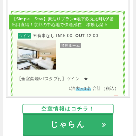
【Simple Stay】素泊りプラン■地下鉄丸太町駅6番
出口直結！京都の中心地で快適滞在 移動も楽々
🍴食事なし
IN
15:00-
OUT
-12:00
ツイン
禁煙ルーム
【全室禁煙/バスタブ付】ツイン ★
1泊
大人1名
合計（税込）
8,065円
空室情報はコチラ！
じゃらんで確認する
じゃらん