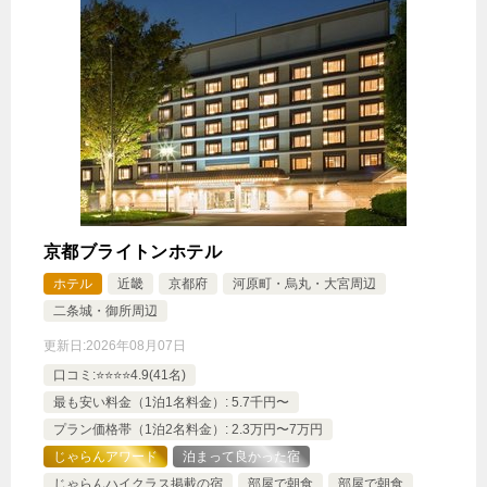
じゃらんで確認する
【早期割60】60日前までのご予約がお得！ゆったり
12時チェックアウト（素泊まり）
🍴食事なし
IN
15:00-
OUT
-12:00
ツイン
禁煙ルーム
京都ブライトンホテル
ホテル
近畿
京都府
河原町・烏丸・大宮周辺
二条城・御所周辺
更新日:
2026年08月07日
【全室禁煙/バスタブ付】デラックスツイン（アネ
口コミ:⭐️⭐️⭐️⭐️4.9(41名)
ックス）
最も安い料金（1泊1名料金）: 5.7千円〜
1泊
大人1名
合計（税込）
プラン価格帯（1泊2名料金）: 2.3万円〜7万円
じゃらんアワード
泊まって良かった宿
15,485円
じゃらんハイクラス掲載の宿
部屋で朝食
部屋で朝食