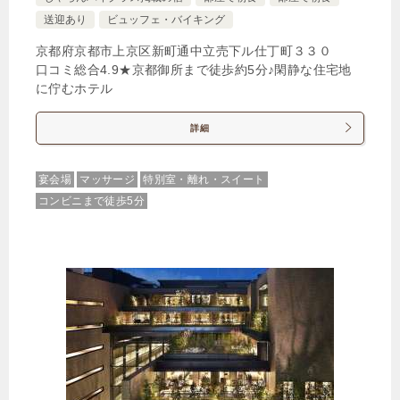
送迎あり
ビュッフェ・バイキング
じゃらんで確認する
京都府京都市上京区新町通中立売下ル仕丁町３３０
口コミ総合4.9★京都御所まで徒歩約5分♪閑静な住宅地
に佇むホテル
【早期割60】60日前までのご予約がお得！ゆったり
12時チェックアウト（朝食付き）
詳細
🍴朝食
IN
15:00-
OUT
-12:00
ツイン
禁煙ルーム
宴会場
マッサージ
特別室・離れ・スイート
コンビニまで徒歩5分
【全室禁煙/バスタブ付】デラックスツイン（アネ
ックス）
1泊
大人1名
合計（税込）
19,110円