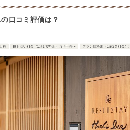
んの口コミ評価は？
山科
最も安い料金（1泊1名料金）: 9.7千円〜
プラン価格帯（1泊2名料金）: 9