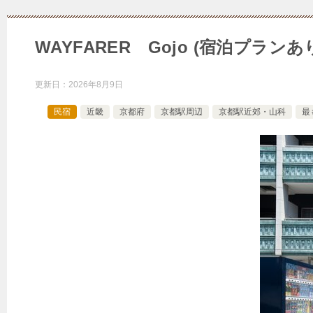
WAYFARER Gojo (宿泊プラ
更新日：
2026年8月9日
民宿
近畿
京都府
京都駅周辺
京都駅近郊・山科
最