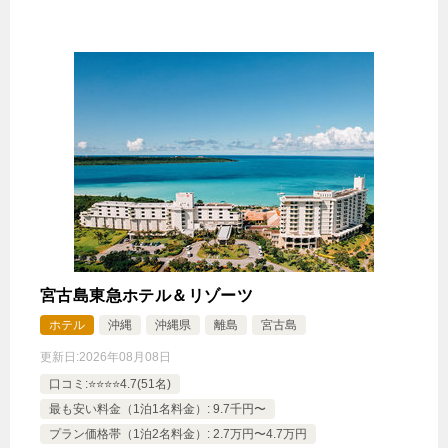
宮古島東急ホテル＆リゾーツ
ホテル
沖縄
沖縄県
離島
宮古島
更新日:
2026年08月08日
口コミ:⭐️⭐️⭐️⭐️4.7(51名)
最も安い料金（1泊1名料金）: 9.7千円〜
プラン価格帯（1泊2名料金）: 2.7万円〜4.7万円