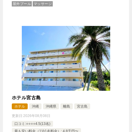
屋外プール
マッサージ
ホテル宮古島
ホテル
沖縄
沖縄県
離島
宮古島
更新日:
2026年08月08日
口コミ:⭐️⭐️⭐️⭐️4.5(13名)
最も安い料金（1泊1名料金）: 4.8千円〜