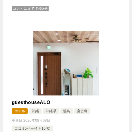
コンビニまで徒歩5分
guesthouseALO
ホテル
沖縄
沖縄県
離島
宮古島
更新日:
2026年08月08日
口コミ:⭐️⭐️⭐️⭐️4.7(10名)