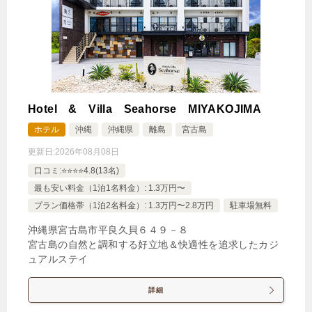
1泊
大人1名
合計（税込）
7,120円
じゃらんで確認する
Hotel & Villa Seahorse MIYAKOJIMA
ホテル
沖縄
沖縄県
離島
宮古島
更新日:
2026年08月08日
口コミ:⭐️⭐️⭐️⭐️4.8(13名)
最も安い料金（1泊1名料金）: 1.3万円〜
プラン価格帯（1泊2名料金）: 1.3万円〜2.8万円
駐車場無料
沖縄県宮古島市平良久貝６４９－８
宮古島の自然と調和する好立地＆快適性を追求したカジ
ュアルステイ
詳細