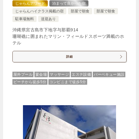
じゃらんアワード
泊まって良かった宿
じゃらんハイクラス掲載の宿
部屋で朝食
部屋で朝食
駐車場無料
送迎あり
沖縄県宮古島市下地字与那覇914
珊瑚礁に囲まれたマリン・フィールドスポーツ満載のホ
テル
詳細
屋外プール
宴会場
マッサージ
エステ設備
バーベキュー施設
ビーチから徒歩5分
コンビニまで徒歩5分