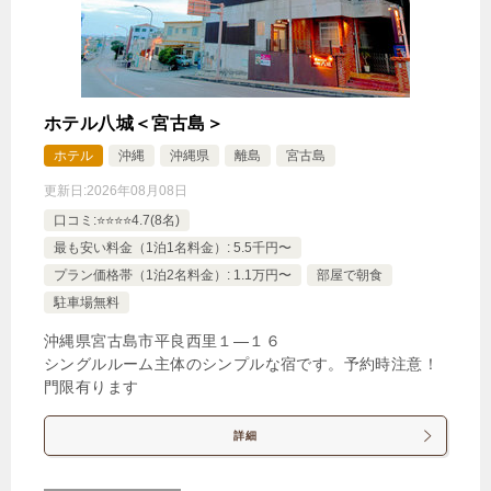
ホテル八城＜宮古島＞
ホテル
沖縄
沖縄県
離島
宮古島
更新日:
2026年08月08日
口コミ:⭐️⭐️⭐️⭐️4.7(8名)
最も安い料金（1泊1名料金）: 5.5千円〜
プラン価格帯（1泊2名料金）: 1.1万円〜
部屋で朝食
駐車場無料
沖縄県宮古島市平良西里１―１６
シングルルーム主体のシンプルな宿です。予約時注意！
門限有ります
詳細