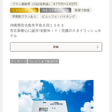
プラン価格帯（1泊2名料金）: 9.7千円〜1.9万円
じゃらんアワード
泊まって良かった宿
部屋で朝食
早期割プランあり
ビュッフェ・バイキング
沖縄県宮古島市平良久貝１０６３
宮古新都心に誕生!全館Ｗｉｆｉ完備のスタイリッシュホ
テル
詳細
マッサージ
コンビニまで徒歩5分