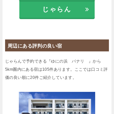
7,480円
じゃらん
じゃらんで確認する
【1日2組限定】72平米1棟貸し｜最大5名様｜宮古
周辺にある評判の良い宿
島で暮らすように泊まる素泊まりプラン（3連泊～）
🍴食事なし
IN
15:00-
OUT
-10:00
その他
じゃらんで予約できる『ゆにの浜 パナリ 』から
特別室・スイート・離れ
禁煙ルーム
5km圏内にある宿は105件あります。ここでは口コミ評
価の良い順に20件ご紹介しています。
【禁煙】一棟貸し・2ベッドルーム＜最大5名様まで
＞