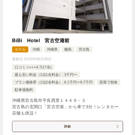
BiBi Hotel 宮古空港前
ホテル
沖縄
沖縄県
離島
宮古島
更新日:
2026年08月08日
口コミ:⭐️⭐️⭐️⭐️4.7(17名)
最も安い料金（1泊1名料金）: 3千円〜
プラン価格帯（1泊2名料金）: 6.1千円〜9.7千円
部屋で朝食
駐車場無料
沖縄県宮古島市平良西里１４４９－３
宮古島の玄関口「宮古空港」から車で3分！レンタカー
店舗も併設！
詳細