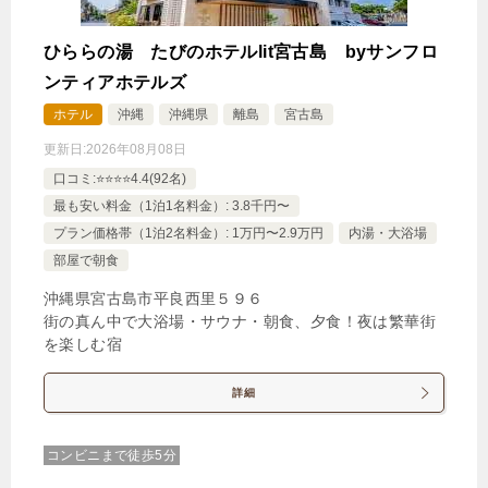
ひららの湯 たびのホテルlit宮古島 byサンフロ
ンティアホテルズ
ホテル
沖縄
沖縄県
離島
宮古島
更新日:
2026年08月08日
口コミ:⭐️⭐️⭐️⭐️4.4(92名)
最も安い料金（1泊1名料金）: 3.8千円〜
プラン価格帯（1泊2名料金）: 1万円〜2.9万円
内湯・大浴場
部屋で朝食
沖縄県宮古島市平良西里５９６
街の真ん中で大浴場・サウナ・朝食、夕食！夜は繁華街
を楽しむ宿
詳細
コンビニまで徒歩5分