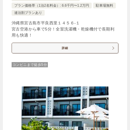
プラン価格帯（1泊2名料金）: 6.6千円〜1.2万円
駐車場無料
連泊割プランあり
沖縄県宮古島市平良西里１４５６‐１
宮古空港から車で5分！全室洗濯機・乾燥機付で長期利
用も快適！
詳細
コンビニまで徒歩5分