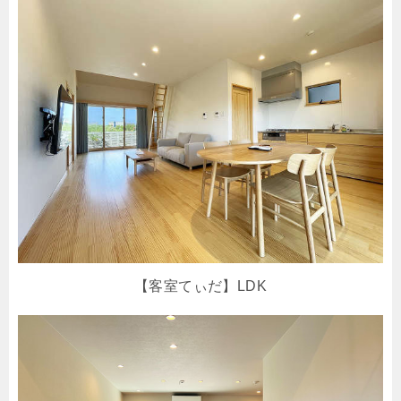
【客室てぃだ】LDK