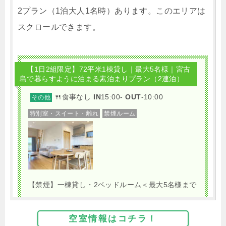
2プラン（1泊大人1名時）あります。このエリアは
スクロールできます。
【1日2組限定】72平米1棟貸し｜最大5名様｜宮古
島で暮らすように泊まる素泊まりプラン（2連泊）
🍴食事なし
IN
15:00-
OUT
-10:00
その他
特別室・スイート・離れ
禁煙ルーム
【禁煙】一棟貸し・2ベッドルーム＜最大5名様まで
＞
1泊
大人1名
合計（税込）
空室情報はコチラ！