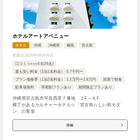
ホテルアートアベニュー
ホテル
沖縄
沖縄県
離島
宮古島
更新日:
2026年08月08日
口コミ:⭐️⭐️⭐️⭐️4.6(26名)
最も安い料金（1泊1名料金）: 5.7千円〜
プラン価格帯（1泊2名料金）: 1.1万円〜1.9万円
部屋で朝食
駐車場無料
早期割プランあり
期間限定プランあり
沖縄県宮古島市平良西里７番地 ２F～６F
横丁があるカルチャーホテル☆「宮古島らしい和モダ
ン」の客室
詳細