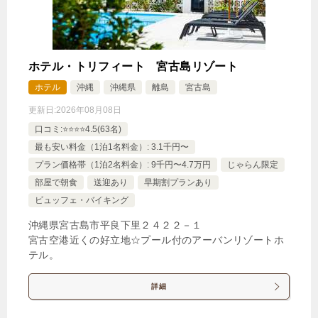
ホテル・トリフィート 宮古島リゾート
ホテル
沖縄
沖縄県
離島
宮古島
更新日:
2026年08月08日
口コミ:⭐️⭐️⭐️⭐️4.5(63名)
最も安い料金（1泊1名料金）: 3.1千円〜
プラン価格帯（1泊2名料金）: 9千円〜4.7万円
じゃらん限定
部屋で朝食
送迎あり
早期割プランあり
ビュッフェ・バイキング
沖縄県宮古島市平良下里２４２２－１
宮古空港近くの好立地☆プール付のアーバンリゾートホ
テル。
詳細