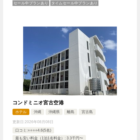
セール中プランあり
タイムセール中プランあり
コンドミニオ宮古空港
ホテル
沖縄
沖縄県
離島
宮古島
更新日:
2026年08月08日
口コミ:⭐️⭐️⭐️⭐️4.6(5名)
最も安い料金（1泊1名料金）: 3.3千円〜